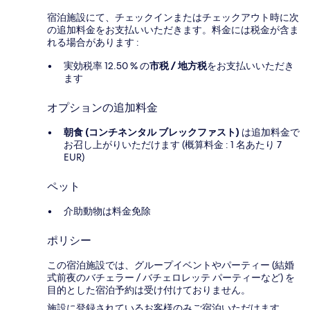
宿泊施設にて、チェックインまたはチェックアウト時に次
の追加料金をお支払いいただきます。料金には税金が含ま
れる場合があります :
実効税率 12.50 % の
市税 / 地方税
をお支払いいただき
ます
オプションの追加料金
朝食 (コンチネンタル ブレックファスト)
は追加料金で
お召し上がりいただけます (概算料金 : 1 名あたり 7
EUR)
ペット
介助動物は料金免除
ポリシー
この宿泊施設では、グループイベントやパーティー (結婚
式前夜のバチェラー / バチェロレッテ パーティーなど) を
目的とした宿泊予約は受け付けておりません。
施設に登録されているお客様のみご宿泊いただけます。