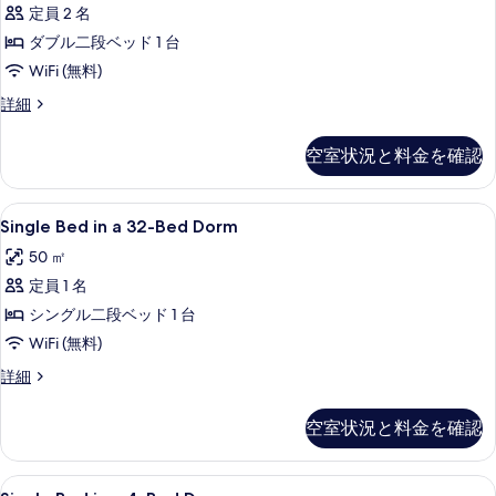
18-
定員 2 名
を
Bed
ダブル二段ベッド 1 台
表
Dorm
WiFi (無料)
示
(1
Double
詳細
す
bed,
Bed
る
2
in
空室状況と料金を確認
a
guests)
18-
の
Bed
Single
防音設備、WiFi (無料)、客室ごと
す
6
Dorm
Single Bed in a 32-Bed Dorm
Bed
(1
べ
50 ㎡
bed,
in
て
2
定員 1 名
a
guests)
の
32-
シングル二段ベッド 1 台
の
写
Bed
詳
WiFi (無料)
細
真
Dorm
Single
詳細
の
を
Bed
in
す
表
空室状況と料金を確認
a
べ
示
32-
Bed
て
す
Single
防音設備、WiFi (無料)、客室ごと
6
Dorm