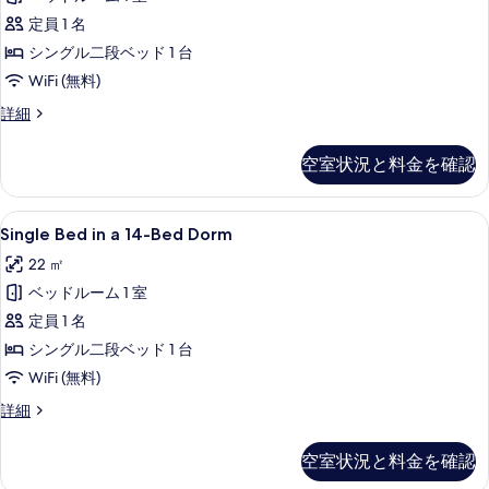
a
2
て
10-
定員 1 名
guests)
の
Bed
の
シングル二段ベッド 1 台
写
詳
Ensuite
WiFi (無料)
細
真
の
Single
詳細
を
す
Bed
in
表
べ
空室状況と料金を確認
a
示
て
10-
Bed
す
の
Single
防音設備、WiFi (無料)、客室ごと
6
Ensuite
Single Bed in a 14-Bed Dorm
る
写
Bed
の
22 ㎡
真
詳
in
細
ベッドルーム 1 室
a
を
14-
定員 1 名
表
Bed
シングル二段ベッド 1 台
示
Dorm
WiFi (無料)
す
の
Single
詳細
る
す
Bed
in
べ
空室状況と料金を確認
a
て
14-