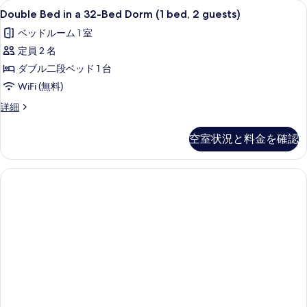
て
Double
防音設備、WiFi (無料)、客室ごと
1
Dorm
Double Bed in a 32-Bed Dorm (1 bed, 2 guests)
の
Bed
の
ベッドルーム 1 室
写
詳
in
細
定員 2 名
a
真
32-
ダブル二段ベッド 1 台
を
Bed
WiFi (無料)
表
Dorm
Double
詳細
示
(1
Bed
す
bed,
in
空室状況と料金を確認
る
a
2
32-
guests)
Bed
の
Dorm
(1
す
bed,
べ
2
guests)
て
の
の
詳
細
写
真
を