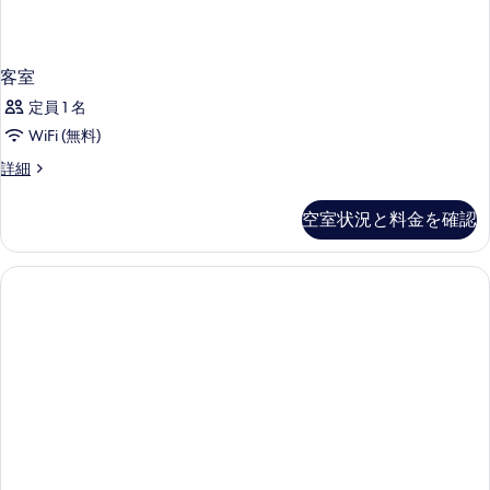
表
示
客室
す
定員 1 名
る
WiFi (無料)
客
詳細
室
の
空室状況と料金を確認
詳
細