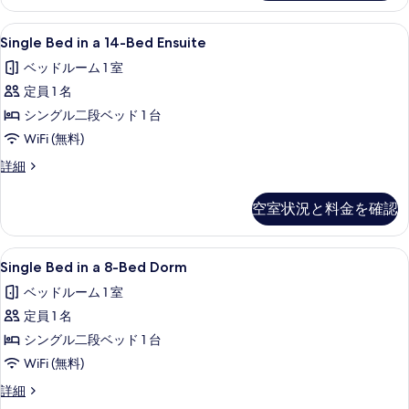
の
写
詳
Single
防音設備、WiFi (無料)、客室ごと
真
5
細
Single Bed in a 14-Bed Ensuite
Bed
を
ベッドルーム 1 室
in
表
定員 1 名
a
示
14-
シングル二段ベッド 1 台
す
Bed
WiFi (無料)
る
Ensuite
Single
詳細
の
Bed
in
す
空室状況と料金を確認
a
べ
14-
Bed
て
Single
Single Bed in a 8-Bed Dor
5
Ensuite
Single Bed in a 8-Bed Dorm
の
Bed
の
ベッドルーム 1 室
写
詳
in
細
定員 1 名
a
真
8-
シングル二段ベッド 1 台
を
Bed
WiFi (無料)
表
Dorm
Single
詳細
示
の
Bed