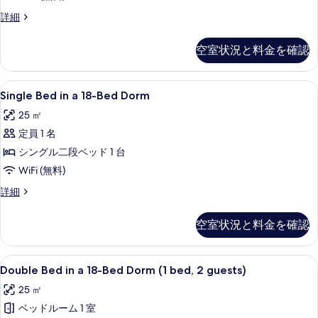
の
を
Single
詳細
す
表
Bed
in
べ
示
空室状況と料金を確認
a
て
す
16-
Bed
の
る
Single
Single Bed in a 18-Bed Do
6
Dorm
Single Bed in a 18-Bed Dorm
写
Bed
の
25 ㎡
真
詳
in
細
定員 1 名
a
を
18-
シングル二段ベッド 1 台
表
Bed
WiFi (無料)
示
Dorm
Single
詳細
す
の
Bed
る
in
す
空室状況と料金を確認
a
べ
18-
Bed
て
Double
Double Bed in a 18-Bed Dorm 
9
Dorm
Double Bed in a 18-Bed Dorm (1 bed, 2 guests)
の
Bed
の
25 ㎡
写
詳
in
細
ベッドルーム 1 室
a
真