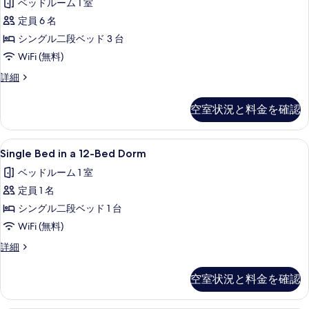
ベッドルーム 1 室
Bed
表
定員 6 名
Ensuite
示
の
シングル二段ベッド 3 台
す
す
WiFi (無料)
る
べ
Private
詳細
6-
て
Bed
空室状況と料金を確認
の
Ensuite
の
写
詳
Single
Single Bed in a 12-Bed Do
真
5
細
Single Bed in a 12-Bed Dorm
Bed
を
ベッドルーム 1 室
in
表
定員 1 名
a
示
12-
シングル二段ベッド 1 台
す
Bed
WiFi (無料)
る
Dorm
Single
詳細
の
Bed
in
す
空室状況と料金を確認
a
べ
12-
Bed