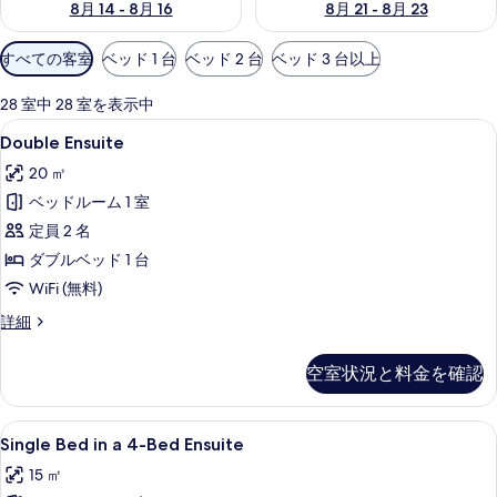
8月 14 - 8月 16
8月 21 - 8月 23
利
すべての客室
ベッド 1 台
ベッド 2 台
ベッド 3 台以上
用
可
28 室中 28 室を表示中
能
Double
部屋からの景観
7
Double Ensuite
な
Ensuite
客
20 ㎡
の
室
ベッドルーム 1 室
す
の
定員 2 名
べ
絞
ダブルベッド 1 台
て
り
WiFi (無料)
込
の
み
Double
詳細
写
Ensuite
条
真
の
件
空室状況と料金を確認
詳
を
細
表
Single
防音設備、WiFi (無料)、客室ごと
示
6
Single Bed in a 4-Bed Ensuite
Bed
す
15 ㎡
in