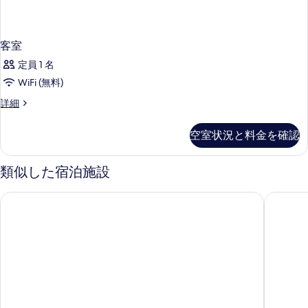
客室
定員 1 名
WiFi (無料)
客
詳細
室
の
空室状況と料金を確認
詳
細
類似した宿泊施設
ティス ホステル
バンク 