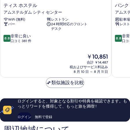
テ
バ
ティス ホステル
バンク
ィ
ン
アムステルダム シティ センター
アムステ
ス
ク
WiFi (無料)
レストラン
駐車場
ホ
ホ
バー
24 時間対応のフロント
レスト
ス
テ
デスク
テ
ル
10
10
ル
非常に良い
ア
非常
8.8
8.8
段
段
ア
口コミ 381 件
ム
口コミ
階
階
ム
ス
中
中
ス
テ
現
￥10,851
8.8、
8.8、
テ
ル
在
非
非
ル
ダ
合計 ￥14,487
の
常
常
ダ
税およびサービス料込み
ム
料
8 月 10 日 ～ 8 月 11 日
に
に
ム
ア
金
良
良
シ
ム
は
類似施設を比較
い、
い、
テ
ス
￥10,851
口
口
ィ
テ
コ
コ
セ
ル
ミ
ミ
ン
ダ
ログインすると、対象となる割引や特典を確認できます。も
381
768
タ
ム
っとリワードを獲得して、もっと旅を満喫 !
件
件
ー
ノ
件
件
ー
ログイン
無料で登録
の
の
ス
口
口
周辺地域について
コ
コ