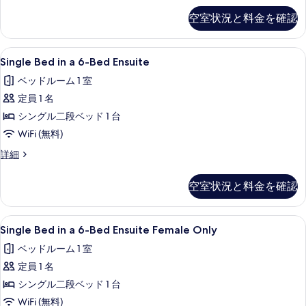
す
in
す
空室状況と料金を確認
る
a
べ
8-
Bed
て
Single
防音設備、WiFi (無料)、客室ごと
5
Dorm
Single Bed in a 6-Bed Ensuite
の
Bed
の
ベッドルーム 1 室
写
詳
in
細
定員 1 名
a
真
6-
シングル二段ベッド 1 台
を
Bed
WiFi (無料)
表
Ensuite
Single
詳細
示
の
Bed
す
in
す
空室状況と料金を確認
る
a
べ
6-
Bed
て
Single
Single Bed in a 6-Bed Ensui
5
Ensuite
Single Bed in a 6-Bed Ensuite Female Only
の
Bed
の
ベッドルーム 1 室
写
詳
in
細
定員 1 名
a
真
6-
シングル二段ベッド 1 台
を
Bed
WiFi (無料)