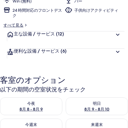
WiFi (無料)
バー
ス
24 時間対応のフロントデス
子供向けアクティビティ
ク
テ
すべて見る
ル
主な設備 / サービス
(12)
の
写
便利な設備 / サービス
(6)
真
ギ
ャ
客室のオプション
ラ
以下の期間の空室状況をチェック
リ
ー
今夜 8月 8 - 8月 9 の空室状況をチェック
明日 8月 9 - 8月 10 の空室
今夜
明日
8月 8 - 8月 9
8月 9 - 8月 10
今週末 8月 14 - 8月 16 の空室状況をチェック
来週末 8月 21 - 8月 23 の
今週末
来週末