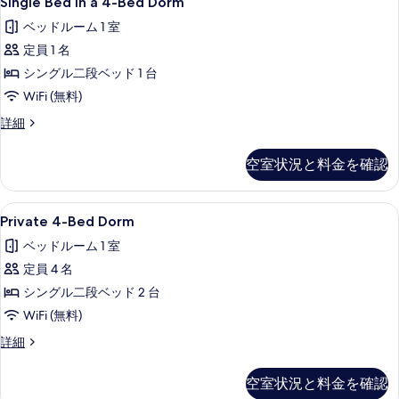
Single Bed in a 4-Bed Dorm
の
る
Bed
の
ベッドルーム 1 室
写
詳
in
細
定員 1 名
a
真
4-
シングル二段ベッド 1 台
を
Bed
WiFi (無料)
表
Dorm
Single
詳細
示
の
Bed
す
in
す
空室状況と料金を確認
る
a
べ
4-
Bed
て
Private
防音設備、WiFi (無料)、客室ごと
6
Dorm
Private 4-Bed Dorm
の
4-
の
ベッドルーム 1 室
写
詳
Bed
細
定員 4 名
Dorm
真
の
シングル二段ベッド 2 台
を
す
WiFi (無料)
表
べ
Private
詳細
示
4-
て
す
Bed
空室状況と料金を確認
の
る
Dorm