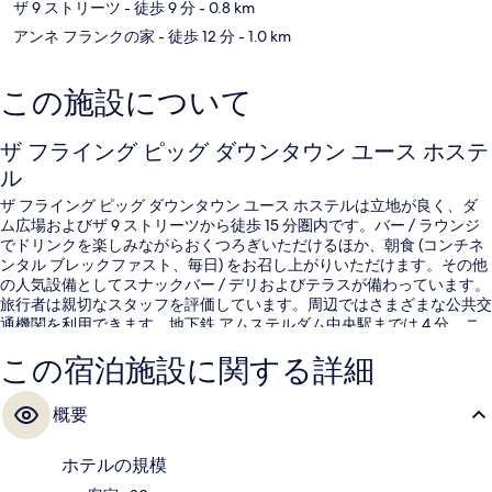
ザ 9 ストリーツ
- 徒歩 9 分
- 0.8 km
アンネ フランクの家
- 徒歩 12 分
- 1.0 km
この施設について
ザ フライング ピッグ ダウンタウン ユース ホステ
ル
ザ フライング ピッグ ダウンタウン ユース ホステルは立地が良く、ダ
ム広場およびザ 9 ストリーツから徒歩 15 分圏内です。バー / ラウンジ
でドリンクを楽しみながらおくつろぎいただけるほか、朝食 (コンチネ
ンタル ブレックファスト、毎日) をお召し上がりいただけます。その他
の人気設備としてスナックバー / デリおよびテラスが備わっています。
旅行者は親切なスタッフを評価しています。周辺ではさまざまな公共交
通機関を利用できます。地下鉄 アムステルダム中央駅までは 4 分、ニ
ーウェゼイズ コルク停留所までは 4 分です。
この宿泊施設に関する詳細
概要
ホテルの規模