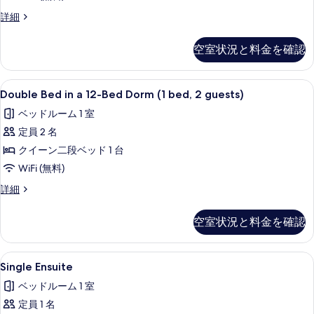
表
Ensuite
Single
詳細
示
Female
Bed
す
Only
in
空室状況と料金を確認
る
a
の
6-
す
Bed
Double
防音設備、WiFi (無料)、客室ごと
5
Ensuite
Double Bed in a 12-Bed Dorm (1 bed, 2 guests)
べ
Bed
Female
て
ベッドルーム 1 室
Only
in
の
の
定員 2 名
a
詳
写
12-
クイーン二段ベッド 1 台
細
Bed
真
WiFi (無料)
Dorm
を
Double
詳細
(1
Bed
表
bed,
in
空室状況と料金を確認
示
a
2
12-
す
guests)
Bed
Single
部屋からの景観
る
の
5
Dorm
Single Ensuite
Ensuite
(1
す
ベッドルーム 1 室
bed,
の
べ
2
定員 1 名
す