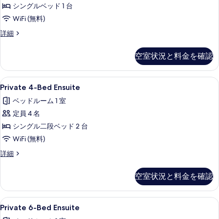
guests)
て
シングルベッド 1 台
べ
の
の
詳
WiFi (無料)
て
細
写
Single
詳細
の
真
Ensuite
写
の
を
空室状況と料金を確認
詳
真
表
細
を
示
Private
防音設備、WiFi (無料)、客室ごと
表
5
Private 4-Bed Ensuite
す
4-
示
ベッドルーム 1 室
Bed
る
す
定員 4 名
Ensuite
る
の
シングル二段ベッド 2 台
す
WiFi (無料)
べ
Private
詳細
4-
て
Bed
空室状況と料金を確認
の
Ensuite
の
写
詳
Private
防音設備、WiFi (無料)、客室ごと
真
5
細
Private 6-Bed Ensuite
6-
を