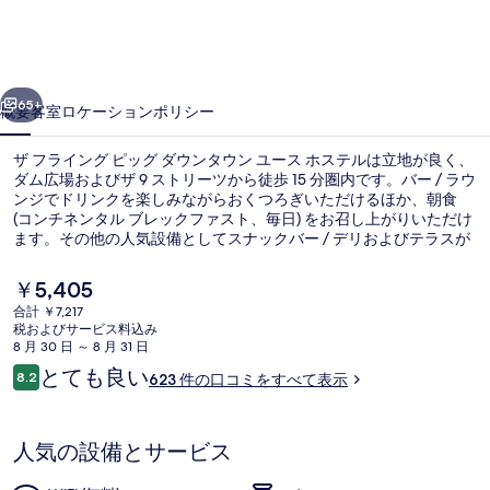
グ
ピ
前へ
次へ
ッ
65+
概要
客室
ロケーション
ポリシー
グ
ザ フライング ピッグ ダウンタウン ユース ホステルは立地が良く、
ダ
ダム広場およびザ 9 ストリーツから徒歩 15 分圏内です。バー / ラウ
ンジでドリンクを楽しみながらおくつろぎいただけるほか、朝食
ウ
(コンチネンタル ブレックファスト、毎日) をお召し上がりいただけ
ン
ます。その他の人気設備としてスナックバー / デリおよびテラスが
備わっています。旅行者は親切なスタッフを評価しています。周辺
タ
ではさまざまな公共交通機関を利用できます。地下鉄 アムステルダ
現
￥5,405
ム中央駅までは 4 分、ニーウェゼイズ コルク停留所までは 4 分で
在
ウ
合計 ￥7,217
す。
の
税およびサービス料込み
朝食 (コンチネンタル ブレックファスト
ン
料
8 月 30 日 ～ 8 月 31 日
金
口
とても良い
ユ
8.2
623 件の口コミをすべて表示
は
10段階中8.2
コ
￥5,405
ー
ミ
で
す
ス
人気の設備とサービス
ホ