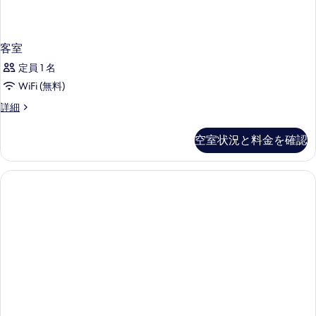
客室
定員 1 名
WiFi (無料)
客
詳細
室
の
空室状況と料金を確認
詳
細