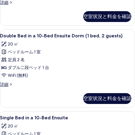
Single
詳細
の
を
Bed
in
す
表
空室状況と料金を確認
a
べ
示
6-
Bed
て
す
Double
防音設備、WiFi (無料)、客室ごと
8
Dorm
Double Bed in a 10-Bed Ensuite Dorm (1 bed, 2 guests)
の
る
Bed
の
20 ㎡
写
詳
in
細
ベッドルーム 1 室
a
真
10-
定員 2 名
を
Bed
ダブル二段ベッド 1 台
表
Ensuite
WiFi (無料)
示
Dorm
Double
詳細
す
(1
Bed
る
bed,
in
空室状況と料金を確認
a
2
10-
guests)
Bed
Single
防音設備、WiFi (無料)、客室ごと
の
7
Ensuite
Single Bed in a 10-Bed Ensuite
Bed
Dorm
す
20 ㎡
(1
in
べ
bed,
ベッドルーム 1 室