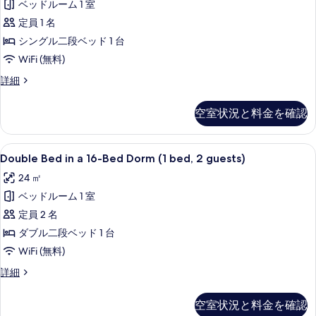
る
ベッドルーム 1 室
a
4-
定員 1 名
Bed
シングル二段ベッド 1 台
Ensuite
WiFi (無料)
の
Single
詳細
す
Bed
in
べ
空室状況と料金を確認
a
て
4-
Bed
の
Double
防音設備、WiFi (無料)、客室ごと
9
Ensuite
Double Bed in a 16-Bed Dorm (1 bed, 2 guests)
写
Bed
の
24 ㎡
真
詳
in
細
ベッドルーム 1 室
a
を
16-
定員 2 名
表
Bed
ダブル二段ベッド 1 台
示
Dorm
WiFi (無料)
す
(1
Double
詳細
る
bed,
Bed
2
in
空室状況と料金を確認
a
guests)