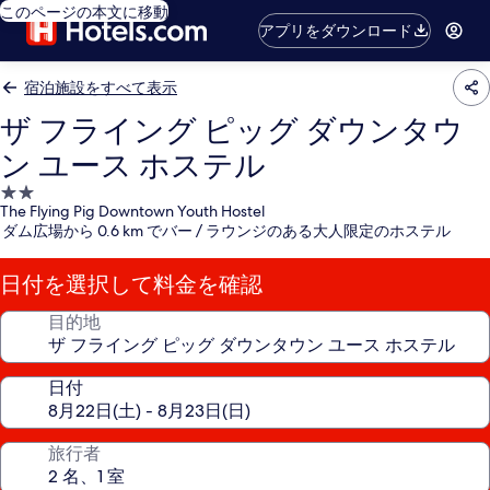
このページの本文に移動
アプリをダウンロード
宿泊施設をすべて表示
ザ フライング ピッグ ダウンタウ
ン ユース ホステル
2.0
The Flying Pig Downtown Youth Hostel
つ
ダム広場から 0.6 km でバー / ラウンジのある大人限定のホステル
星
宿
日付を選択して料金を確認
泊
施
目的地
設
日付
旅行者