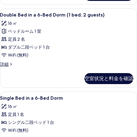
16-
の
Bed
Double
防音設備、WiFi (無料)、客室ごと
す
9
Dorm
Double Bed in a 6-Bed Dorm (1 bed, 2 guests)
Bed
(1
べ
16 ㎡
bed,
in
て
2
ベッドルーム 1 室
a
guests)
の
6-
定員 2 名
の
写
Bed
詳
ダブル二段ベッド 1 台
細
真
Dorm
WiFi (無料)
(1
を
Double
詳細
bed,
表
Bed
2
in
示
空室状況と料金を確認
a
guests)
す
6-
の
Bed
る
Single
Single Bed in a 6-Bed Dor
す
8
Dorm
Single Bed in a 6-Bed Dorm
Bed
(1
べ
16 ㎡
bed,
in
て
2
定員 1 名
a
guests)
の
6-
シングル二段ベッド 1 台
の
写
Bed
詳
WiFi (無料)
細
真
Dorm