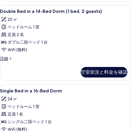
Bed
の
Double
防音設備、WiFi (無料)、客室ごと
7
Dorm
Double Bed in a 14-Bed Dorm (1 bed, 2 guests)
写
Bed
の
22 ㎡
真
詳
in
細
ベッドルーム 1 室
a
を
14-
定員 2 名
表
Bed
ダブル二段ベッド 1 台
示
Dorm
WiFi (無料)
す
(1
Double
詳細
る
bed,
Bed
2
in
空室状況と料金を確認
a
guests)
14-
の
Bed
Single
防音設備、WiFi (無料)、客室ごと
す
7
Dorm
Single Bed in a 16-Bed Dorm
Bed
(1
べ
24 ㎡
bed,
in
て
2
ベッドルーム 1 室
a
guests)
の
16-
定員 1 名
の
写
Bed
詳
シングル二段ベッド 1 台
細
真
Dorm
WiFi (無料)