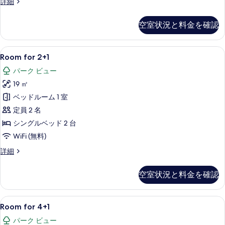
の
Suite
詳細
for
写
2+2
空室状況と料金を確認
真
Seaside
の
を
詳
Room
ミニバー、セーフティボックス (室内
表
5
細
Room for 2+1
for
示
パーク ビュー
2+1
す
19 ㎡
の
る
ベッドルーム 1 室
す
定員 2 名
べ
シングルベッド 2 台
て
WiFi (無料)
の
写
Room
詳細
for
真
2+1
空室状況と料金を確認
を
の
詳
表
細
Room
ミニバー、セーフティボックス (室内
示
4
Room for 4+1
for
す
パーク ビュー
4+1