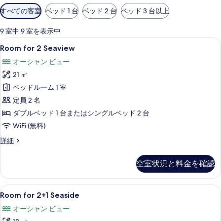
利
すべての客室
ベッド 1 台
ベッド 2 台
ベッド 3 台以上
用
可
9 室中 9 室を表示中
能
Room
Room for 2 Seaview | ミニ
5
Room for 2 Seaview
な
for
客
オーシャン ビュー
2
室
21 ㎡
Seaview
の
の
ベッドルーム 1 室
絞
す
定員 2 名
り
べ
ダブルベッド 1 台またはシングルベッド 2 台
込
て
WiFi (無料)
み
条
の
Room
詳細
件
for
写
2
空室状況と料金を確認
真
Seaview
の
を
詳
Room
部屋からの景観
表
4
細
Room for 2+1 Seaside
for
示
オーシャン ビュー
2+1
す