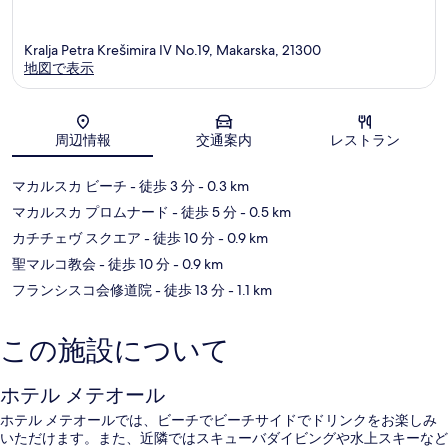
Kralja Petra Krešimira IV No.19, Makarska, 21300
地図で表示
地図
周辺情報
交通案内
レストラン
マカルスカ ビーチ
- 徒歩 3 分
- 0.3 km
マカルスカ プロムナード
- 徒歩 5 分
- 0.5 km
カチチェヴ スクエア
- 徒歩 10 分
- 0.9 km
聖マルコ教会
- 徒歩 10 分
- 0.9 km
フランシスコ会修道院
- 徒歩 13 分
- 1.1 km
この施設について
ホテル メテオール
ホテル メテオールでは、ビーチでビーチサイドでドリンクをお楽しみ
いただけます。また、近隣ではスキューバダイビングや水上スキーなど