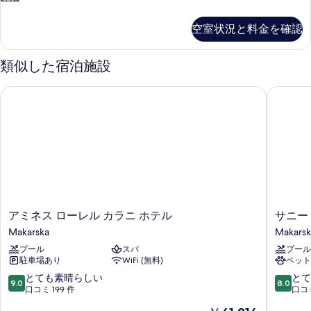
室
の
空室状況と料金を確認
詳
細
類似した宿泊施設
アミネス ローレル カラニ ホテル
サニー 
ア
サ
アミネス ローレル カラニ ホテル
サニー
ミ
ニ
Makarska
Makarsk
ネ
ー
プール
スパ
プール
ス
マ
駐車場あり
WiFi (無料)
ペット
ロ
カ
ー
ル
10
10
とても素晴らしい
とて
9.0
8.0
レ
ス
段
段
口コミ 199 件
口コミ
ル
カ
階
階
現