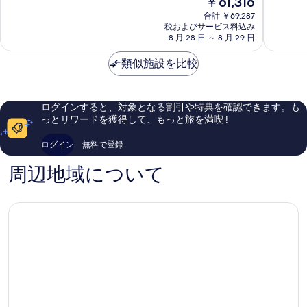
￥61,316
カ
バ
中
中
在
ラ
イ
9.0、
8.0、
合計 ￥69,287
の
ニ
税およびサービス料込み
ヴ
と
と
料
8 月 28 日 ～ 8 月 29 日
ホ
ァ
て
て
金
テ
ラ
も
も
は
類似施設を比較
ル
マ
素
良
￥61,316
Makarska
ー
晴
い、
ル
ら
口
Makarsk
し
コ
ログインすると、対象となる割引や特典を確認できます。も
い、
ミ
っとリワードを獲得して、もっと旅を満喫 !
口
10
コ
件
ログイン
無料で登録
ミ
件
199
の
周辺地域について
件
口
件
コ
の
ミ
口
コ
ミ