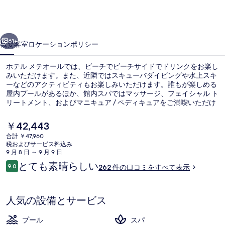
オ
ー
前へ
次へ
ル
61+
概要
客室
ロケーション
ポリシー
の
ホテル メテオールでは、ビーチでビーチサイドでドリンクをお楽し
写
みいただけます。また、近隣ではスキューバダイビングや水上スキ
ーなどのアクティビティもお楽しみいただけます。誰もが楽しめる
真
屋内プールがあるほか、館内スパではマッサージ、フェイシャル ト
ギ
リートメント、およびマニキュア / ペディキュアをご満喫いただけ
ます。MEDITERRANEO RESTAURANTでは、郷土料理と各国料理を
ャ
朝食、ランチ、およびディナーにお召し上がりいただけます。人気
現
￥42,443
設備として 2 か所のバー / ラウンジ、プールサイドバー、およびフ
在
ラ
合計 ￥47,960
ィットネスセンターがあります。旅行者は親切なスタッフを評価し
の
税およびサービス料込み
ています。
ビーチの近く、ビーチタオル、ビーチ
リ
料
9 月 8 日 ～ 9 月 9 日
金
口
とても素晴らしい
ー
9.0
262 件の口コミをすべて表示
は
10段階中9.0
コ
￥42,443
ミ
で
す
人気の設備とサービス
プール
スパ