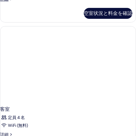
室
の
空室状況と料金を確認
詳
細
客室
定員 4 名
WiFi (無料)
客
詳細