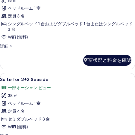
18 ㎡
Seaside
る
の
ベッドルーム 1 室
す
定員 3 名
べ
シングルベッド 1 台およびダブルベッド 1 台またはシングルベッド
3 台
て
WiFi (無料)
の
Room
詳細
写
for
真
2+1
空室状況と料金を確認
Seaside
を
の
表
詳
Suite
Suite for 2+2 Seaside | 
6
細
示
Suite for 2+2 Seaside
for
す
一部オーシャン ビュー
2+2
る
38 ㎡
Seaside
の
ベッドルーム 1 室
す
定員 4 名
べ
セミダブルベッド 3 台
て
WiFi (無料)