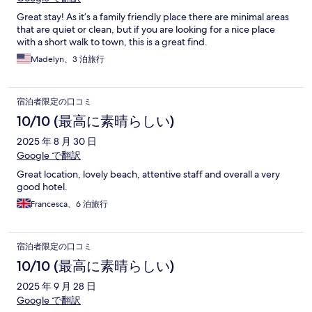
Great stay! As it’s a family friendly place there are minimal areas
that are quiet or clean, but if you are looking for a nice place
with a short walk to town, this is a great find.
Madelyn、3 泊旅行
宿泊者限定の口コミ
10/10 (最高に素晴らしい)
2025 年 8 月 30 日
Google で翻訳
Great location, lovely beach, attentive staff and overall a very
good hotel.
Francesca、6 泊旅行
宿泊者限定の口コミ
10/10 (最高に素晴らしい)
2025 年 9 月 28 日
Google で翻訳