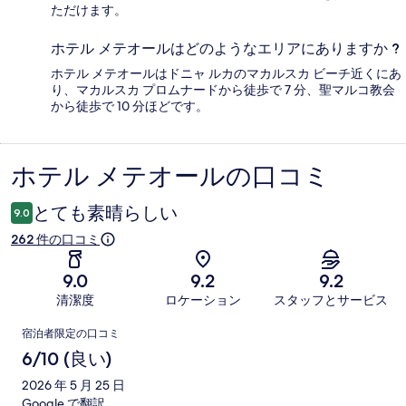
ただけます。
ホテル メテオールはどのようなエリアにありますか ?
ホテル メテオールはドニャ ルカのマカルスカ ビーチ近くにあ
り、マカルスカ プロムナードから徒歩で 7 分、聖マルコ教会
から徒歩で 10 分ほどです。
ホテル メテオールの口コミ
口
コ
とても素晴らしい
9.0
ミ
262 件の口コミ
9.0
9.2
9.2
清潔度
ロケーション
スタッフとサービス
口
宿泊者限定の口コミ
コ
6/10 (良い)
ミ
2026 年 5 月 25 日
Google で翻訳