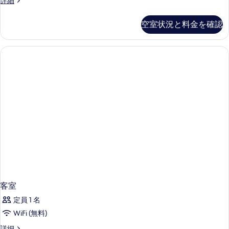
詳細
for
写
4+1
空室状況と料金を確認
真
Seaside
の
を
詳
表
細
示
す
る
客室
定員 1 名
WiFi (無料)
客
詳細