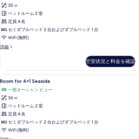
る
35 ㎡
の
ベッドルーム 2 室
す
定員 4 名
べ
セミダブルベッド 2 台およびダブルベッド 1 台
て
WiFi (無料)
の
写
Room
詳細
for
真
4+1
空室状況と料金を確認
を
の
詳
表
細
Room
Room for 4+1 Seaside | 
示
6
Room for 4+1 Seaside
for
す
一部オーシャン ビュー
4+1
る
36 ㎡
Seaside
の
ベッドルーム 2 室
す
定員 4 名
べ
セミダブルベッド 2 台およびダブルベッド 1 台
て
WiFi (無料)
の
Room