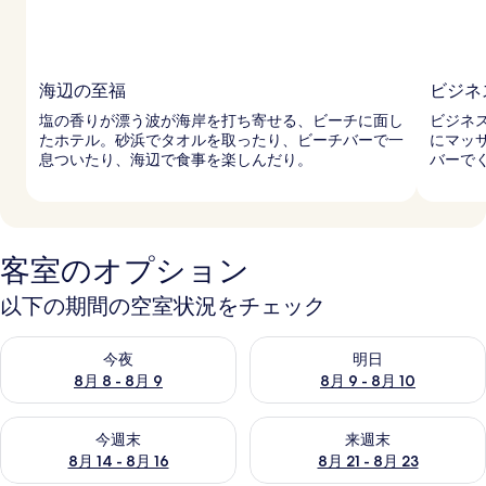
海辺の至福
ビジネ
塩の香りが漂う波が海岸を打ち寄せる、ビーチに面し
ビジネ
たホテル。砂浜でタオルを取ったり、ビーチバーで一
にマッ
息ついたり、海辺で食事を楽しんだり。
バーで
客室のオプション
以下の期間の空室状況をチェック
今夜 8月 8 - 8月 9 の空室状況をチェック
明日 8月 9 - 8月 10 の空室
今夜
明日
8月 8 - 8月 9
8月 9 - 8月 10
今週末 8月 14 - 8月 16 の空室状況をチェック
来週末 8月 21 - 8月 23 の
今週末
来週末
8月 14 - 8月 16
8月 21 - 8月 23