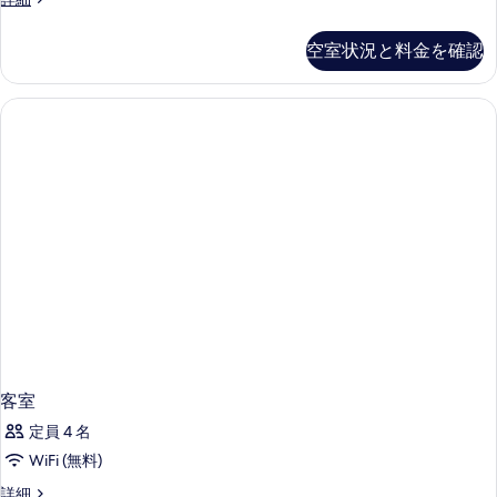
室
の
空室状況と料金を確認
詳
細
客室
定員 4 名
WiFi (無料)
客
詳細