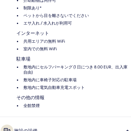
介助動物は同伴可
制限あり*
ペットから目を離さないでください
エサ入れ / 水入れが利用可
インターネット
共用エリアの無料 WiFi
室内での無料 WiFi
駐車場
敷地内にセルフパーキング (1 日につき 8.00 EUR、出入庫
自由)
敷地内に車椅子対応の駐車場
敷地内に電気自動車充電スポット
その他の情報
全館禁煙
施設の設備