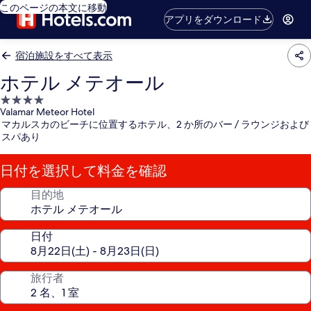
このページの本文に移動
アプリをダウンロード
宿泊施設をすべて表示
ホテル メテオール
4.0
Valamar Meteor Hotel
つ
マカルスカのビーチに位置するホテル、2 か所のバー / ラウンジおよび
星
スパあり
宿
泊
日付を選択して料金を確認
施
設
目的地
日付
旅行者