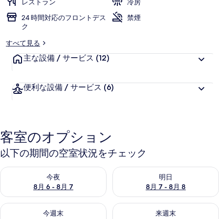
レストラン
冷房
ー
24 時間対応のフロントデス
禁煙
ク
すべて見る
主な設備 / サービス
(12)
便利な設備 / サービス
(6)
客室のオプション
以下の期間の空室状況をチェック
今夜 8月 6 - 8月 7 の空室状況をチェック
明日 8月 7 - 8月 8 の空室
今夜
明日
8月 6 - 8月 7
8月 7 - 8月 8
今週末 8月 7 - 8月 9 の空室状況をチェック
来週末 8月 14 - 8月 16 の
今週末
来週末