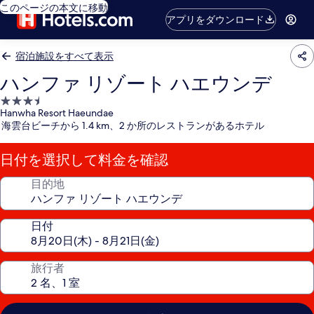
このページの本文に移動
アプリをダウンロード
宿泊施設をすべて表示
ハンファ リゾート ハエウンデ
3.5
Hanwha Resort Haeundae
つ
海雲台ビーチから 1.4 km、2 か所のレストランがあるホテル
星
宿
日付を選択して料金を確認
泊
施
目的地
設
日付
旅行者