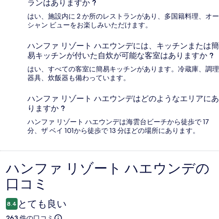
ランはありますか ?
はい、施設内に 2 か所のレストランがあり、多国籍料理、オー
シャン ビューをお楽しみいただけます。
ハンファ リゾート ハエウンデには、キッチンまたは簡
易キッチンが付いた自炊が可能な客室はありますか ?
はい、すべての客室に簡易キッチンがあります。冷蔵庫、調理
器具、炊飯器も備わっています。
ハンファ リゾート ハエウンデはどのようなエリアにあ
りますか ?
ハンファ リゾート ハエウンデは海雲台ビーチから徒歩で 17
分、ザ ベイ 101から徒歩で 13 分ほどの場所にあります。
ハンファ リゾート ハエウンデの
口
口コミ
コ
ミ
とても良い
8.4
263 件の口コミ