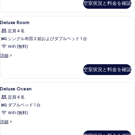
空室状況と料金を確認
ク
ッ
ス
ド
ル
Deluxe
WiFi (無料)、ベッドシーツ
6
ー
ル
Deluxe Room
Room
ム
ー
定員 4 名
1
の
ム
ベ
シングル布団 2 組およびダブルベッド 1 台
す
ッ
オ
WiFi (無料)
べ
ド
ー
ル
Deluxe
詳細
て
ー
Room
シ
の
ム
の
ャ
空室状況と料金を確認
オ
詳
写
ー
ン
細
真
シ
ビ
Deluxe
WiFi (無料)、ベッドシーツ
ャ
を
4
Deluxe Ocean
Ocean
ン
ュ
表
定員 4 名
ビ
の
ー
ュ
示
ダブルベッド 1 台
す
の
ー
す
WiFi (無料)
の
べ
す
る
詳
Deluxe
詳細
て
べ
細
Ocean
の
て
の