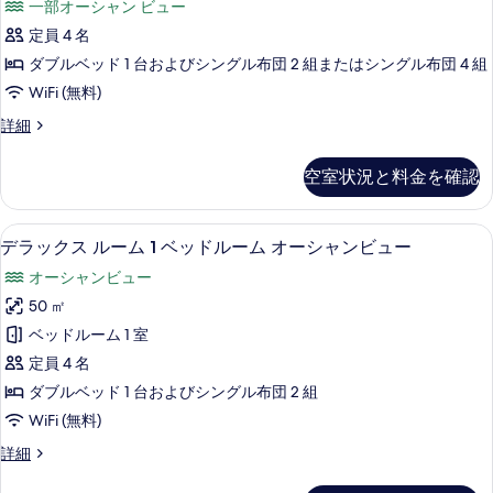
写
一部オーシャン ビュー
の
on
詳
真
定員 4 名
Arrival
細
(Island
を
ダブルベッド 1 台およびシングル布団 2 組またはシングル布団 4 組
view)
表
WiFi (無料)
の
示
Room
詳細
す
Assigned
す
on
べ
空室状況と料金を確認
る
Arrival
て
(Island
view)
の
デラックス ルーム 1 ベッドルーム オーシ
デ
1
の
デラックス ルーム 1 ベッドルーム オーシャンビュー
写
ラ
詳
オーシャンビュー
細
真
ッ
50 ㎡
を
ク
ベッドルーム 1 室
表
ス
定員 4 名
示
ル
ダブルベッド 1 台およびシングル布団 2 組
す
ー
WiFi (無料)
る
ム
デ
詳細
1
ラ
ベ
ッ