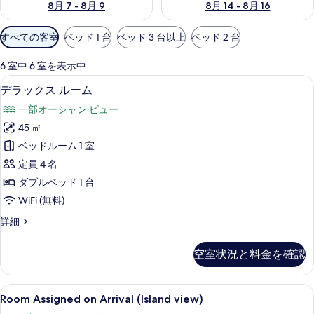
8月 7 - 8月 9
8月 14 - 8月 16
利
すべての客室
ベッド 1 台
ベッド 3 台以上
ベッド 2 台
用
可
6 室中 6 室を表示中
能
デラックス ルーム | WiFi (無料)、ベ
デ
5
デラックス ルーム
な
ラ
客
一部オーシャン ビュー
ッ
室
45 ㎡
ク
の
ベッドルーム 1 室
ス
絞
定員 4 名
り
ル
ダブルベッド 1 台
込
ー
WiFi (無料)
み
ム
条
デ
詳細
の
件
ラ
す
ッ
空室状況と料金を確認
ク
べ
ス
て
ル
Room
Room Assigned on Arrival (Island
1
ー
Room Assigned on Arrival (Island view)
の
Assigned
ム