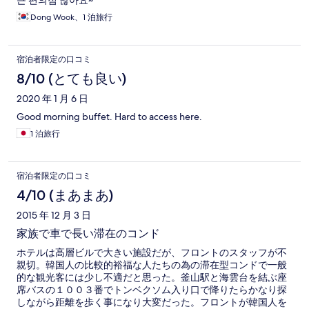
근 편의점 많아요~
Dong Wook、1 泊旅行
宿泊者限定の口コミ
8/10 (とても良い)
2020 年 1 月 6 日
Good morning buffet. Hard to access here.
1 泊旅行
宿泊者限定の口コミ
4/10 (まあまあ)
2015 年 12 月 3 日
家族で車で長い滞在のコンド
ホテルは高層ビルで大きい施設だが、フロントのスタッフが不
親切。韓国人の比較的裕福な人たちの為の滞在型コンドで一般
的な観光客には少し不適だと思った。釜山駅と海雲台を結ぶ座
席バスの１００３番でトンベクソム入り口で降りたらかなり探
しながら距離を歩く事になり大変だった。フロントが韓国人を