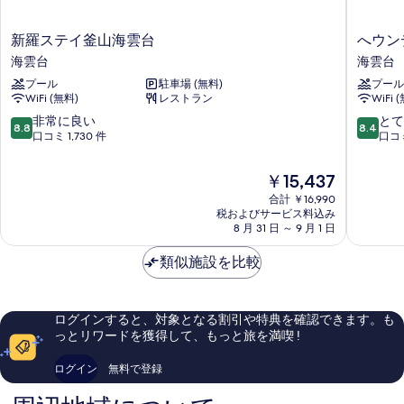
新
へ
新羅ステイ釜山海雲台
へウン
羅
ウ
海雲台
海雲台
ス
ン
プール
駐車場 (無料)
プール
テ
デ
WiFi (無料)
レストラン
WiFi 
イ
シ
釜
ー
10
10
非常に良い
とて
8.8
8.4
山
ク
段
段
口コミ 1,730 件
口コミ
海
ラ
階
階
雲
ウ
中
中
現
￥15,437
台
ド
8.8、
8.4、
在
海
合計 ￥16,990
ホ
非
と
の
税およびサービス料込み
雲
テ
常
て
料
8 月 31 日 ～ 9 月 1 日
台
ル
に
も
金
レ
良
良
は
類似施設を比較
ジ
い、
い、
￥15,437
デ
口
口
ン
コ
コ
ス
ミ
ミ
ログインすると、対象となる割引や特典を確認できます。も
海
1,730
1,055
っとリワードを獲得して、もっと旅を満喫 !
雲
件
件
台
件
件
ログイン
無料で登録
の
の
口
口