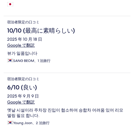
優先し一般観光客を後回しにして気分が悪かった。エレベータ
ーが１５階を境に、高層と低層にわかれており表示がわかりに
くく不便。地下１階にコンビニ、２階に食堂があり施設的には
何ら問題はなかったが、やはりコンドで部屋にスリッパ、バス
宿泊者限定の口コミ
ローブ、バスタオル、シャンプーソープ以外のものは歯ブラシ
を含め置いていない。韓国ではこのコンドタイプのホテルが最
10/10 (最高に素晴らしい)
近やたら増えてきたので目的に合わせて利用する必要があると
2025 年 10 月 18 日
思われる。ただカンアンリ方面の海の景色が素晴らしく、特に
Google で翻訳
大橋の夜景が見る価値はあった。ホテルの周囲はカフェ街で雰
囲気の良いシーサイドエリア。
뷰가 일품입니다
SANG BEOM、1 泊旅行
宿泊者限定の口コミ
6/10 (良い)
2025 年 9 月 9 日
Google で翻訳
옛날 시설이라 주차장 진입이 협소하여 승합차 어려움 있어 리모
델링 필요 합니다.
Young Joon、2 泊旅行