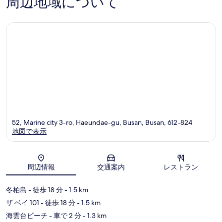
周辺地域について
コ
コ
ミ
ミ
52, Marine city 3-ro, Haeundae-gu, Busan, Busan, 612-824
地図で表示
地図
周辺情報
交通案内
レストラン
冬柏島
- 徒歩 18 分
- 1.5 km
ザ ベイ 101
- 徒歩 18 分
- 1.5 km
海雲台ビーチ
- 車で 2 分
- 1.3 km