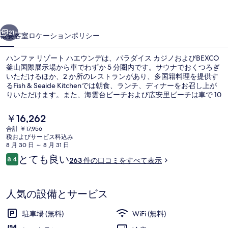
ー
前へ
次へ
ト
21+
概要
客室
ロケーション
ポリシー
ハ
ハンファ リゾート ハエウンデは、パラダイス カジノおよびBEXCO
エ
釜山国際展示場から車でわずか 5 分圏内です。サウナでおくつろぎ
いただけるほか、2 か所のレストランがあり、多国籍料理を提供す
ウ
るFish & Seaide Kitchenでは朝食、ランチ、ディナーをお召し上が
ン
りいただけます。また、海雲台ビーチおよび広安里ビーチは車で 10
分の距離にあります。この宿泊施設からは歩いてすぐ公共交通機関
デ
を利用できます。地下鉄 冬柏駅まで 15 分の距離です。
現
￥16,262
在
の
合計 ￥17,956
の
税およびサービス料込み
プール
写
料
8 月 30 日 ～ 8 月 31 日
金
口
とても良い
真
8.4
263 件の口コミをすべて表示
は
10段階中8.4
コ
￥16,262
ギ
ミ
で
す
ャ
人気の設備とサービス
ラ
駐車場 (無料)
WiFi (無料)
リ