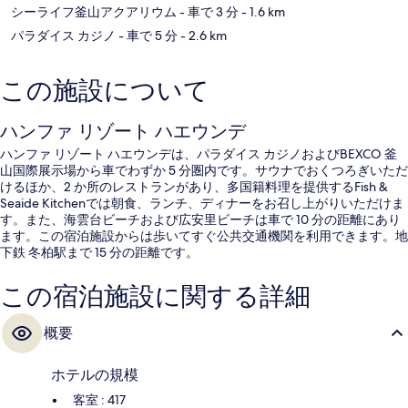
シーライフ釜山アクアリウム
- 車で 3 分
- 1.6 km
パラダイス カジノ
- 車で 5 分
- 2.6 km
この施設について
ハンファ リゾート ハエウンデ
ハンファ リゾート ハエウンデは、パラダイス カジノおよびBEXCO 釜
山国際展示場から車でわずか 5 分圏内です。サウナでおくつろぎいただ
けるほか、2 か所のレストランがあり、多国籍料理を提供するFish &
Seaide Kitchenでは朝食、ランチ、ディナーをお召し上がりいただけま
す。また、海雲台ビーチおよび広安里ビーチは車で 10 分の距離にあり
ます。この宿泊施設からは歩いてすぐ公共交通機関を利用できます。地
下鉄 冬柏駅まで 15 分の距離です。
この宿泊施設に関する詳細
概要
ホテルの規模
客室 : 417