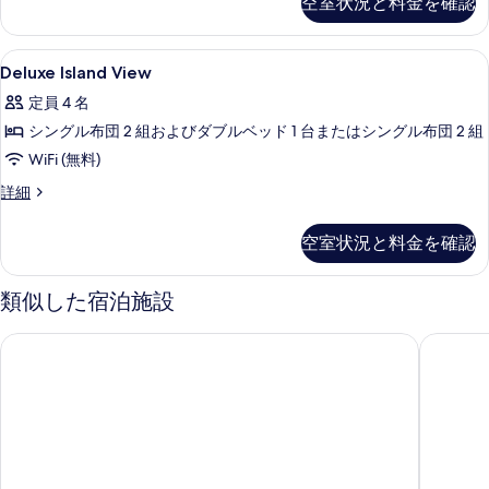
空室状況と料金を確認
詳
写
の
細
真
写
Deluxe
WiFi (無料)、ベッドシーツ
を
3
Deluxe Island View
真
Island
表
を
定員 4 名
View
示
表
シングル布団 2 組およびダブルベッド 1 台またはシングル布団 2 組
の
す
示
WiFi (無料)
す
る
す
べ
Deluxe
詳細
Island
る
て
View
空室状況と料金を確認
の
の
詳
写
細
類似した宿泊施設
真
を
新羅ステイ釜山海雲台
へウンデ
表
示
す
る