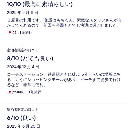
コ
10/10 (最高に素晴らしい)
ミ
2025 年 5 月 11 日
２度目の利用です。 施設はもちろん、素敵なスタッフさんが向
かえてくれるので、前回も今回もとても快適に過ごせました。
??、1 泊旅行
宿泊者限定の口コミ
8/10 (とても良い)
2024 年 12 月 4 日
コーチステーション、鉄道駅ともに徒歩15分くらいの場所にあ
る。近くにショッピングモールがあり、ビーチまで徒歩で行け
るなど、非常に便利。
Yoshio、10 泊旅行
宿泊者限定の口コミ
6/10 (良い)
2025 年 6 月 20 日