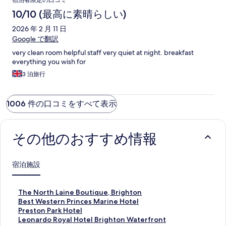
宿泊者限定の口コミ
10/10 (最高に素晴らしい)
2026 年 2 月 11 日
Google で翻訳
very clean room helpful staff very quiet at night. breakfast
everything you wish for
3 泊旅行
1006 件の口コミをすべて表示
その他のおすすめ情報
宿泊施設
T
The North Laine Boutique, Brighton
h
B
Best Western Princes Marine Hotel
e
e
P
Preston Park Hotel
N
s
r
L
Leonardo Royal Hotel Brighton Waterfront