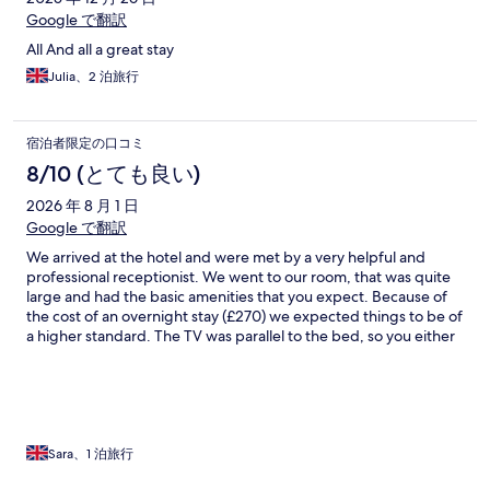
Google で翻訳
All And all a great stay
Julia、2 泊旅行
宿泊者限定の口コミ
8/10 (とても良い)
2026 年 8 月 1 日
Google で翻訳
We arrived at the hotel and were met by a very helpful and
professional receptionist. We went to our room, that was quite
large and had the basic amenities that you expect. Because of
the cost of an overnight stay (£270) we expected things to be of
a higher standard. The TV was parallel to the bed, so you either
twist to watch it or sit next to each other on the edge of the
bed. A shelf in the shower would be very useful to put shower
gel and shampoo on. There was only one roll of toilet paper The
courtesy tray was quite meagre - plain tea (4 teabags), coffee
including decaf, milk, sugar and sweetener. The breakfast was
very good and vegetarian sausages were offered when we
Sara、1 泊旅行
asked the staff. These were not advertised as a choice.