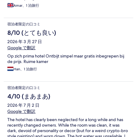
Amar、1 泊旅行
宿泊者限定の口コミ
8/10 (とても良い)
2026 年 3 月 27 日
Google で翻訳
Op zich prima hotel Ontbijt simpel maar gratis inbegrepen bij
de prijs. Ruime kamer
Han、1 泊旅行
宿泊者限定の口コミ
4/10 (まあまあ)
2026 年 7 月 2 日
Google で翻訳
The hotel has clearly been neglected for a long while and has
recently changed owners. While the room was clean, it was
dark, devoid of personality or decor (but for a weird crypto-bro
style painting) and worn down. The hot water was unreliable. I