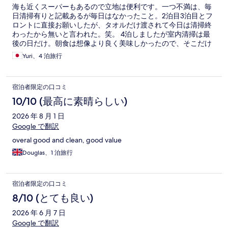
海も近くスーパーもあるので立地は便利です。一つ不満は、毎
日清掃有りと記載あるが毎日はなかったこと。2泊目3泊目とフ
ロントに直接お願いしたが、タオルだけ渡されて今日は清掃終
わったから無いと言われた。笑。 4泊しましたが室内清掃は最
後の日だけ。朝食は想像より良く美味しかったので、そこだけ
残念です。
Yuri、4 泊旅行
宿泊者限定の口コミ
10/10 (最高に素晴らしい)
2026 年 8 月 1 日
Google で翻訳
overal good and clean, good value
Douglas、1 泊旅行
宿泊者限定の口コミ
8/10 (とても良い)
2026 年 6 月 7 日
Google で翻訳