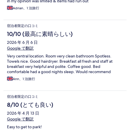
in my opinion was limited & items had run out
Adrian、1 泊旅行
宿泊者限定の口コミ
10/10 (最高に素晴らしい)
2026 年 6 月 6 日
Google で翻訳
Very central location. Room very clean bathroom Spotless.
Towels nice. Good hairdryer. Breakfast all fresh and staff at
breakfast very helpful and polite. Coffee good. Bed
comfortable had a good nights sleep. Would recommend
Ann、1 泊旅行
宿泊者限定の口コミ
8/10 (とても良い)
2026 年 4 月 13 日
Google で翻訳
Easy to get to park!