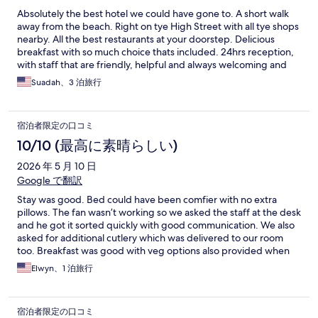
Absolutely the best hotel we could have gone to. A short walk
away from the beach. Right on tye High Street with all tye shops
nearby. All the best restaurants at your doorstep. Delicious
breakfast with so much choice thats included. 24hrs reception,
with staff that are friendly, helpful and always welcoming and
local experts that can recommend the best of everything. They
Suadah、3 泊旅行
even offered to hold our luggage after check out because our
train was 5 hrs away from departure. We fell in love with
Brighton and we'll definitely go back yearly and we'll for sure
宿泊者限定の口コミ
never stay anywhere else other than The Mitre Hotel. Thank you
to all the great staff who contributed to our stay being
10/10 (最高に素晴らしい)
memorable
2026 年 5 月 10 日
Google で翻訳
Stay was good. Bed could have been comfier with no extra
pillows. The fan wasn’t working so we asked the staff at the desk
and he got it sorted quickly with good communication. We also
asked for additional cutlery which was delivered to our room
too. Breakfast was good with veg options also provided when
asked for. overall stay was great with lovely staff!
Elwyn、1 泊旅行
宿泊者限定の口コミ