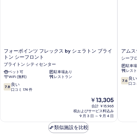
フ
ア
フォーポインツ フレックス by シェラトン ブライ
アムス
ォ
ム
トン シーフロント
シーフ
ー
ス
ブライトン シティセンター
駐車場
ポ
テ
レスト
イ
ペット可
駐車場あり
ル
WiFi (無料)
レストラン
ン
ダ
10
良い
7.6
ツ
ム
段
口コミ
10
良い
7.8
フ
ホ
階
段
口コミ 174 件
レ
テ
中
階
現
￥13,305
ッ
ル
7.6、
中
在
ク
ア
良
7.8、
合計 ￥15,965
の
ス
ン
い、
税およびサービス料込み
良
料
by
9 月 3 日 ～ 9 月 4 日
ド
口
い、
金
シ
ア
コ
口
は
ェ
類似施設を比較
バ
ミ
コ
￥13,305
ラ
ー
525
ミ