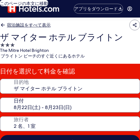
このページの本文に移動
アプリをダウンロード
宿泊施設をすべて表示
ザ マイター ホテル ブライトン
3.0
The Mitre Hotel Brighton
つ
ブライトン ビーチのすぐ近くにあるホテル
星
宿
日付を選択して料金を確認
泊
施
目的地
設
日付
旅行者