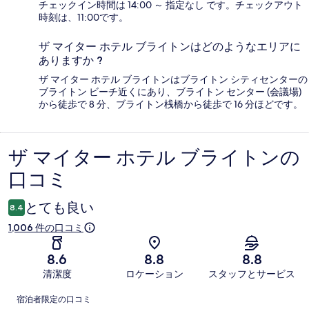
チェックイン時間は 14:00 ～ 指定なし です。チェックアウト
時刻は、11:00です。
ザ マイター ホテル ブライトンはどのようなエリアに
ありますか ?
ザ マイター ホテル ブライトンはブライトン シティセンターの
ブライトン ビーチ近くにあり、ブライトン センター (会議場)
から徒歩で 8 分、ブライトン桟橋から徒歩で 16 分ほどです。
ザ マイター ホテル ブライトンの
口
口コミ
コ
ミ
とても良い
8.4
1,006 件の口コミ
8.6
8.8
8.8
清潔度
ロケーション
スタッフとサービス
口
宿泊者限定の口コミ