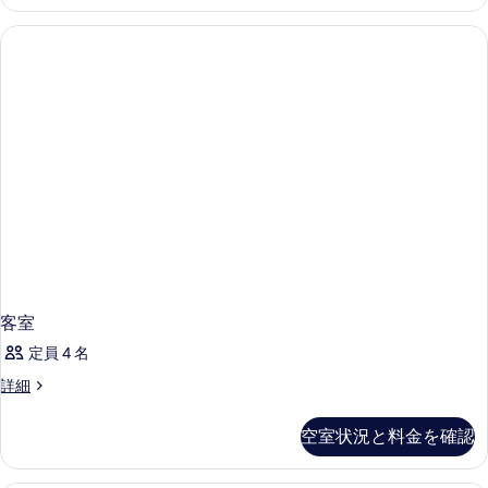
ク
写
ー
ダ
真
ブ
ム
ル
を
の
ル
表
ー
す
示
ム
べ
の
す
詳
て
る
細
の
写
真
を
表
客室
示
定員 4 名
す
客
詳細
る
室
の
空室状況と料金を確認
詳
細