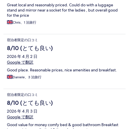
Great local and reasonably priced. Could do with a luggage
stand and mirror near a socket for the ladies , but overall good
for the price
Chris、1 泊旅行
宿泊者限定の口コミ
8/10 (とても良い)
2026 年 4 月 2 日
Google で翻訳
Good place. Reasonable prices, nice amenities and breakfast.
Daniele、3 泊旅行
宿泊者限定の口コミ
8/10 (とても良い)
2026 年 4 月 3 日
Google で翻訳
Good value for money comfy bed & good bathroom Breakfast