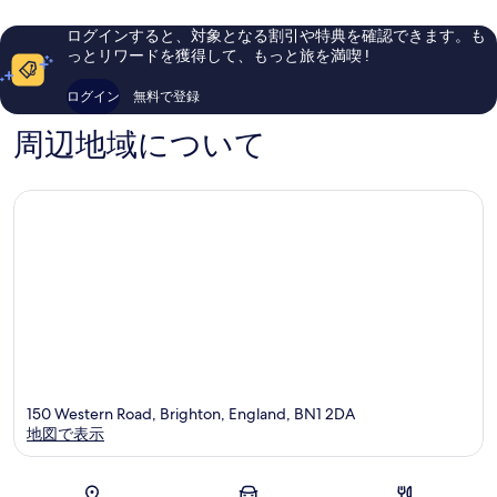
ト
シ
件
174
ン
ー
件
件
ログインすると、対象となる割引や特典を確認できます。も
ブ
フ
の
件
っとリワードを獲得して、もっと旅を満喫 !
ラ
ロ
口
の
イ
ン
コ
口
ログイン
無料で登録
ト
ト
ミ
コ
ン
ミ
周辺地域について
シ
ー
フ
ロ
ン
ト
ブ
ラ
イ
ト
ン
シ
テ
ィ
150 Western Road, Brighton, England, BN1 2DA
セ
地図で表示
ン
タ
ー