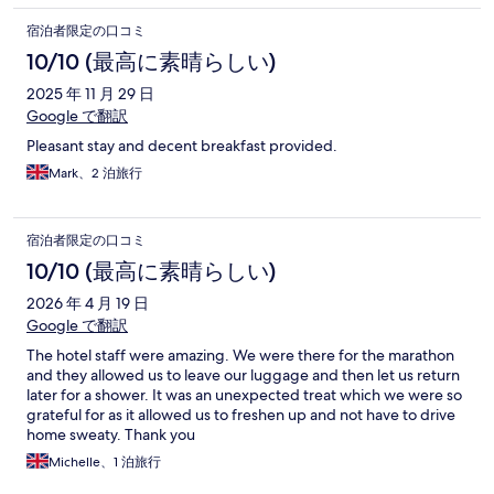
However, all the staff were of a very high standard, the room
was furnished well and was clean. The breakfast was self-service
宿泊者限定の口コミ
and good. I know that the hotel is in a central position in the
10/10 (最高に素晴らしい)
town, close to the station, the beach and shops but when
compared to other places we have stayed in for half the price
2025 年 11 月 29 日
where standards and amenities were if a much higher standard
Google で翻訳
sadly it doesn't really compare.
Pleasant stay and decent breakfast provided.
Mark、2 泊旅行
宿泊者限定の口コミ
10/10 (最高に素晴らしい)
2026 年 4 月 19 日
Google で翻訳
The hotel staff were amazing. We were there for the marathon
and they allowed us to leave our luggage and then let us return
later for a shower. It was an unexpected treat which we were so
grateful for as it allowed us to freshen up and not have to drive
home sweaty. Thank you
Michelle、1 泊旅行