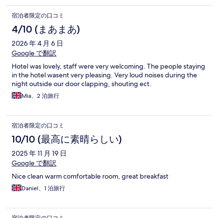
宿泊者限定の口コミ
4/10 (まあまあ)
2026 年 4 月 6 日
Google で翻訳
Hotel was lovely, staff were very welcoming. The people staying
in the hotel wasent very pleasing. Very loud noises during the
night outside our door clapping, shouting ect.
Mia、2 泊旅行
宿泊者限定の口コミ
10/10 (最高に素晴らしい)
2025 年 11 月 19 日
Google で翻訳
Nice clean warm comfortable room, great breakfast
Daniel、1 泊旅行