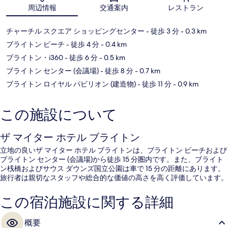
地図
周辺情報
交通案内
レストラン
チャーチル スクエア ショッピングセンター
- 徒歩 3 分
- 0.3 km
ブライトン ビーチ
- 徒歩 4 分
- 0.4 km
ブライトン・i360
- 徒歩 6 分
- 0.5 km
ブライトン センター (会議場)
- 徒歩 8 分
- 0.7 km
ブライトン ロイヤル パビリオン (建造物)
- 徒歩 11 分
- 0.9 km
この施設について
ザ マイター ホテル ブライトン
立地の良いザ マイター ホテル ブライトンは、ブライトン ビーチおよび
ブライトン センター (会議場)から徒歩 15 分圏内です。また、ブライト
ン桟橋およびサウス ダウンズ国立公園は車で 15 分の距離にあります。
旅行者は親切なスタッフや総合的な価値の高さを高く評価しています。
この宿泊施設に関する詳細
概要