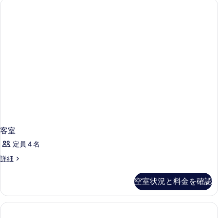
客室
定員 4 名
客
詳細
室
の
空室状況と料金を確認
詳
細