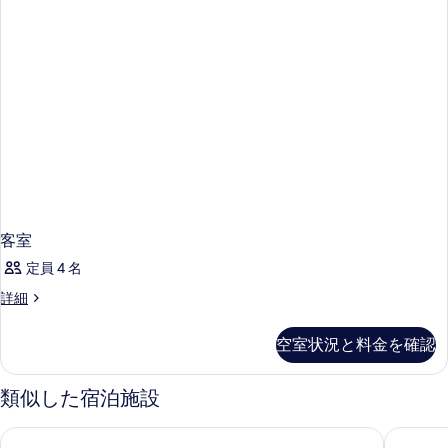
客室
定員 4 名
客
詳細
室
の
空室状況と料金を確認
詳
細
類似した宿泊施設
フォーポインツ フレックス by シェラトン ブライトン シーフ
アムステ