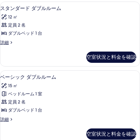
スタンダード ダブルルーム | セーフ
ス
20
スタンダード ダブルルーム
タ
12 ㎡
ン
定員 2 名
ダ
ダブルベッド 1 台
ー
ス
詳細
ド
タ
ダ
ン
空室状況と料金を確認
ダ
ブ
ー
ル
ド
ベーシック ダブルルーム | セーフティ
ベ
5
ダ
ベーシック ダブルルーム
ル
ー
ブ
ー
15 ㎡
ル
シ
ル
ム
ベッドルーム 1 室
ッ
ー
の
定員 2 名
ム
ク
の
す
ダブルベッド 1 台
ダ
詳
べ
ベ
詳細
細
ブ
ー
て
ル
シ
空室状況と料金を確認
の
ッ
ル