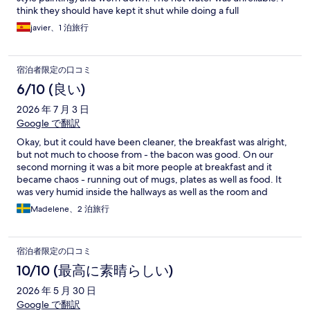
think they should have kept it shut while doing a full
refurbishment, even if they missed high season because I
javier、1 泊旅行
suspect they sadly might not survive the reviews. On the flip-
side, the location is great (maybe a bit dark on the lower-floor
rooms), the workers are attentive, professional and friendly, and
宿泊者限定の口コミ
the breakfast was basic but decent.
6/10 (良い)
2026 年 7 月 3 日
Google で翻訳
Okay, but it could have been cleaner, the breakfast was alright,
but not much to choose from - the bacon was good. On our
second morning it was a bit more people at breakfast and it
became chaos - running out of mugs, plates as well as food. It
was very humid inside the hallways as well as the room and
windows needed to be open all the time. There was nowhere to
Madelene、2 泊旅行
hang off coats. Only bath towels, no hand towels. The room felt
very austere and bare. One could hear everything from the
hallway, which very much affected the quality of sleep.
宿泊者限定の口コミ
10/10 (最高に素晴らしい)
2026 年 5 月 30 日
Google で翻訳