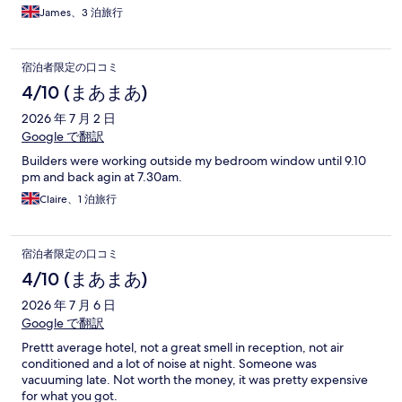
James、3 泊旅行
宿泊者限定の口コミ
4/10 (まあまあ)
2026 年 7 月 2 日
Google で翻訳
Builders were working outside my bedroom window until 9.10
pm and back agin at 7.30am.
Claire、1 泊旅行
宿泊者限定の口コミ
4/10 (まあまあ)
2026 年 7 月 6 日
Google で翻訳
Prettt average hotel, not a great smell in reception, not air
conditioned and a lot of noise at night. Someone was
vacuuming late. Not worth the money, it was pretty expensive
for what you got.