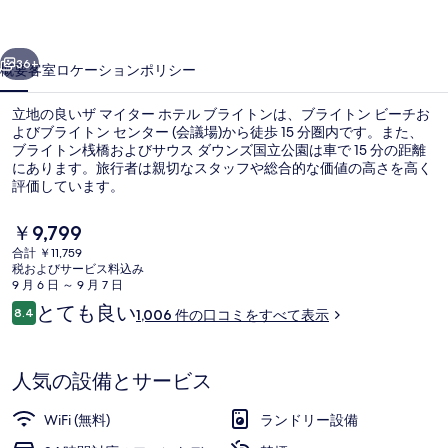
テ
前へ
次へ
ル
36+
概要
客室
ロケーション
ポリシー
ブ
立地の良いザ マイター ホテル ブライトンは、ブライトン ビーチお
ラ
よびブライトン センター (会議場)から徒歩 15 分圏内です。また、
ブライトン桟橋およびサウス ダウンズ国立公園は車で 15 分の距離
イ
にあります。旅行者は親切なスタッフや総合的な価値の高さを高く
ト
評価しています。
ン
現
￥9,799
在
の
合計 ￥11,759
の
税およびサービス料込み
ベーシック ダブルルーム | セーフティ
写
料
9 月 6 日 ～ 9 月 7 日
金
口
とても良い
真
8.4
1,006 件の口コミをすべて表示
は
10段階中8.4
コ
￥9,799
ギ
ミ
で
す
ャ
人気の設備とサービス
ラ
WiFi (無料)
ランドリー設備
リ