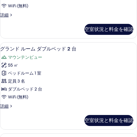
ー
ー
コ
WiFi (無料)
ビ
ム
ュ
ー
デ
詳細
ー
キ
ラ
ナ
コ
ン
ッ
ー
ー
空室状況と料金を確認
ク
グ
ナ
(Corner)
ス
ー
ベ
ル
の
(Corner)
グランド ルーム ダブルベッド 2 台
グ
6
ー
グランド ルーム ダブルベッド 2 台
ッ
の
す
ラ
ム
詳
ド
マウンテンビュー
キ
べ
ン
細
ン
1
55 ㎡
て
ド
グ
台
ベッドルーム 1 室
ベ
の
ル
シ
ッ
定員 3 名
写
ー
ド
テ
ダブルベッド 2 台
真
1
ム
ィ
WiFi (無料)
台
を
ダ
シ
ビ
グ
詳細
表
テ
ブ
ラ
ュ
ィ
示
ル
ン
ビ
ー
空室状況と料金を確認
ド
す
ベ
ュ
の
ル
ー
る
ッ
ー
す
の
スイート キングベッド 1 台 テラス マ
ス