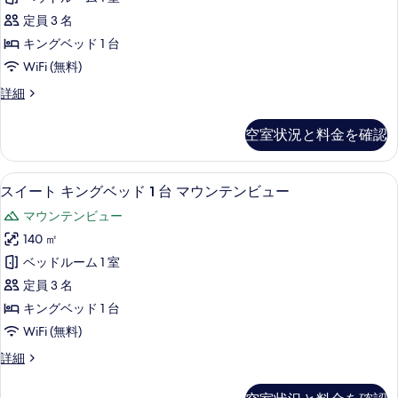
台
テ
の
ュ
リ
定員 3 名
ィ
写
バ
ー
キングベッド 1 台
ー
ブ
真
コ
WiFi (無料)
ビ
ス
を
ュ
ー
エ
詳細
ー
イ
表
グ
ナ
コ
ー
ゼ
示
ー
ー
空室状況と料金を確認
ク
ト
ナ
す
(Corner)
テ
ー
キ
る
ィ
の
(Corner)
スイート キングベッド 1 台 マウンテン
ス
9
ブ
スイート キングベッド 1 台 マウンテンビュー
ン
の
す
イ
ス
詳
グ
マウンテンビュー
イ
べ
ー
細
ー
ベ
140 ㎡
て
ト
ト
ッ
ベッドルーム 1 室
キ
の
キ
ン
ド
定員 3 名
写
ン
グ
1
キングベッド 1 台
真
ベ
グ
台
WiFi (無料)
ッ
を
ベ
ド
リ
ス
詳細
表
1
ッ
イ
バ
台
示
ド
ー
リ