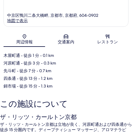
中京区鴨川二条大橋畔, 京都市, 京都府, 604-0902
地図で表示
地図
周辺情報
交通案内
レストラン
木屋町通
- 徒歩 1 分
- 0.1 km
河原町通
- 徒歩 3 分
- 0.3 km
先斗町
- 徒歩 7 分
- 0.7 km
四条通
- 徒歩 13 分
- 1.2 km
錦市場
- 徒歩 15 分
- 1.3 km
この施設について
ザ・リッツ・カールトン京都
ザ・リッツ・カールトン京都は立地が良く、河原町通および四条通から
徒歩 15 分圏内です。ディープティシュー マッサージ、アロマテラピ