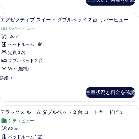
べ
ク
す
グ
詳
て
ス
細
る
ベ
ル
の
エグゼクティブ スイート ダブルベッド
エ
6
ー
エグゼクティブ スイート ダブルベッド 2 台 リバービュー
ッ
写
グ
ム
ド
リバー ビュー
キ
真
ゼ
ン
1
126 ㎡
を
ク
グ
台
ベッドルーム 1 室
ベ
表
テ
コ
ッ
定員 3 名
示
ィ
ド
ー
ダブルベッド 2 台
1
す
ブ
ト
WiFi (無料)
台
る
ス
コ
ヤ
エ
詳細
ー
イ
グ
ー
ト
ー
ゼ
ヤ
ド
空室状況と料金を確認
ク
ト
ー
ビ
テ
ド
ダ
ィ
ュ
ビ
デラックス ルーム ダブルベッド 2 
デ
6
ブ
デラックス ルーム ダブルベッド 2 台 コートヤードビュー
ブ
ュ
ー
ラ
ス
ー
ル
シティビュー
イ
の
ッ
の
ー
ベ
62 ㎡
詳
す
ク
ト
細
ッ
ベッドルーム 1 室
ダ