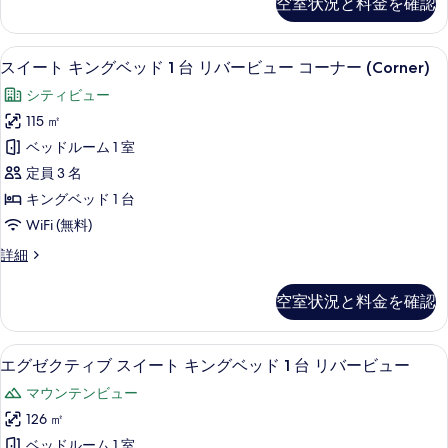
空室状況と料金を確認
る
ト
(Terrace)
ュ
2
シ
ー
の
台
ン
(Terrace)
スイート キングベッド 1 台 リバービュ
ス
す
5
グ
スイート キングベッド 1 台 リバービュー コーナー (Corner)
の
シ
イ
ル
詳
べ
シティビュー
テ
ベ
細
ー
て
ッ
115 ㎡
ィ
ト
ド
の
ベッドルーム 1 室
ビ
2
キ
写
台
定員 3 名
ュ
ン
シ
真
キングベッド 1 台
ー
テ
グ
を
WiFi (無料)
ィ
コ
ベ
ビ
表
ー
ス
詳細
ュ
ッ
示
イ
ナ
ー
ド
ー
す
コ
空室状況と料金を確認
ー
ト
1
ー
る
キ
(Corner)
ナ
台
ン
ー
イタリアのフレッテ製シーツ、高級寝具
エ
の
7
グ
リ
エグゼクティブ スイート キングベッド 1 台 リバービュー
(Corner)
グ
ベ
す
の
バ
マウンテンビュー
ッ
ゼ
詳
べ
ー
ド
126 ㎡
細
ク
て
1
ビ
ベッドルーム 1 室