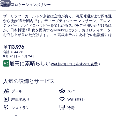
ト
173+
概要
客室
ロケーション
ポリシー
ン
ザ・リッツ・カールトン京都は立地が良く、河原町通および四条通
京
から徒歩 15 分圏内です。ディープティシュー マッサージ、アロマ
テラピー、ハイドロセラピーを楽しめるスパをご利用いただけるほ
都
か、日本料理 / 和食を提供するMizukiではランチおよびディナーを
の
お召し上がりいただけます。この高級ホテルにあるその他設備には
屋内プール、バー / ラウンジ、および24 時間営業のフィットネスセ
写
ンターがあります。周辺ではさまざまな公共交通機関を利用できま
現
￥113,976
す。市役所前駅までは 6 分、地下鉄 三条京阪駅までは 9 分です。
在
真
合計 ￥144,180
の
8 月 23 日 ～ 8 月 24 日
屋内プール
ギ
料
口
最高に素晴らしい
9.6
253 件の口コミをすべて表示
金
10段階中9.6
ャ
コ
は
ミ
￥113,976
ラ
で
人気の設備とサービス
す
リ
プール
スパ
ー
駐車場あり
WiFi (無料)
レストラン
冷房