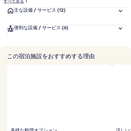
すべて見る
主な設備 / サービス
(12)
便利な設備 / サービス
(6)
この宿泊施設をおすすめする理由
多様な料理オプション
涼しい