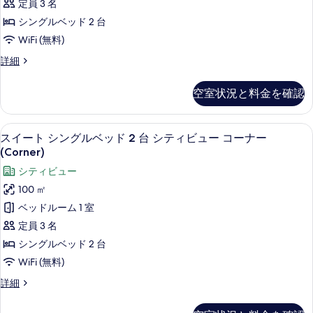
ラ
定員 3 名
テ
ス
グ
シングルベッド 2 台
マ
ン
ル
ウ
WiFi (無料)
ビ
ン
ベ
ス
詳細
ュ
テ
ッ
イ
ン
ー
ー
ド
ビ
空室状況と料金を確認
ト
(Terrace)
ュ
2
シ
ー
の
台
ン
(Terrace)
スイート シングルベッド 2 台 シティ
ス
す
6
グ
スイート シングルベッド 2 台 シティビュー コーナー
の
テ
イ
ル
(Corner)
詳
べ
ラ
ベ
細
ー
て
シティビュー
ッ
ス
ト
ド
の
100 ㎡
ガ
2
シ
写
ベッドルーム 1 室
台
ー
ン
テ
真
定員 3 名
デ
ラ
グ
を
シングルベッド 2 台
ス
ン
ル
ガ
表
WiFi (無料)
ビ
ー
ベ
示
ス
詳細
ュ
デ
ッ
イ
す
ン
ー
ー
ド
ビ