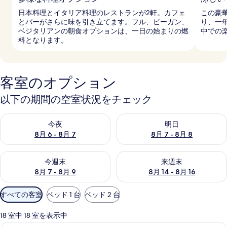
日本料理とイタリア料理のレストランが2軒。カフェ
この豪
とバーがさらに味を引き立てます。フル、ビーガン、
り、一
ベジタリアンの朝食オプションは、一日の始まりの燃
中での
料となります。
客室のオプション
以下の期間の空室状況をチェック
今夜 8月 6 - 8月 7 の空室状況をチェック
明日 8月 7 - 8月 8 の空室
今夜
明日
8月 6 - 8月 7
8月 7 - 8月 8
今週末 8月 7 - 8月 9 の空室状況をチェック
来週末 8月 14 - 8月 16 の
今週末
来週末
8月 7 - 8月 9
8月 14 - 8月 16
利
すべての客室
ベッド 1 台
ベッド 2 台
用
可
18 室中 18 室を表示中
能
スイート キングベッド 1 台 リバービュ