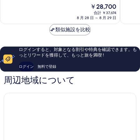
の
ホ
中
中
現
￥28,700
繁
テ
9.6、
9.4、
在
華
合計 ￥37,674
ル
最
最
の
8 月 28 日 ～ 8 月 29 日
街
京
高
高
料
都
に
に
金
類似施設を比較
東
素
素
は
山
晴
晴
￥28,700
区
ら
ら
し
し
ログインすると、対象となる割引や特典を確認できます。も
い、
い、
っとリワードを獲得して、もっと旅を満喫 !
口
口
コ
コ
ログイン
無料で登録
ミ
ミ
541
415
周辺地域について
件
件
件
件
の
の
口
口
コ
コ
ミ
ミ