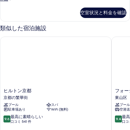
Room,
1
空室状況と料金を確認
King
Bed,
City
類似した宿泊施設
View
の
ヒルトン京都
フォーシ
詳
細
ヒ
フ
ヒルトン京都
フォー
ル
ォ
京都の繁華街
東山区
ト
ー
プール
スパ
プール
ン
シ
駐車場あり
WiFi (無料)
空港送
京
ー
都
ズ
10
10
最高に素晴らしい
最高
9.6
9.4
京
ン
段
段
口コミ 541 件
口コミ
都
ズ
階
階