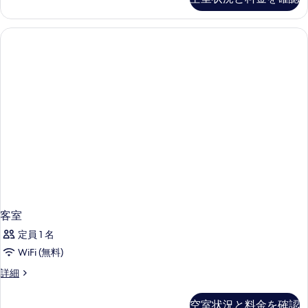
ド
表
ベ
ー
ビ
ル
ド
示
ッ
ー
ュ
ビ
ム
す
ド
ュ
ー
キ
ー
る
1
ン
の
の
台
グ
詳
す
ベ
細
ソ
ッ
べ
フ
ド
て
1
ァ
台
の
ー
ソ
写
フ
ベ
真
ァ
ッ
ー
を
ベ
ド
表
ッ
客室
付
ド
示
定員 1 名
き
付
す
き
WiFi (無料)
の
の
る
客
詳細
す
詳
室
細
べ
の
空室状況と料金を確認