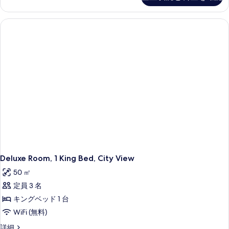
細
Deluxe Room, 1 King Bed, City View
50 ㎡
定員 3 名
キングベッド 1 台
WiFi (無料)
Deluxe
詳細