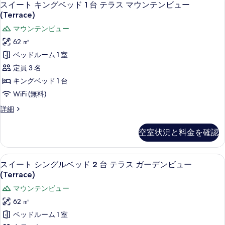
9
ム
スイート キングベッド 1 台 テラス マウンテンビュー
ド
詳
べ
イ
ダ
(Terrace)
細
2
ブ
て
ー
マウンテンビュー
台
ル
の
ト
ベ
62 ㎡
の
ッ
写
キ
ベッドルーム 1 室
す
ド
真
ン
2
定員 3 名
べ
台
を
グ
キングベッド 1 台
て
の
表
ベ
詳
WiFi (無料)
の
示
細
ッ
写
ス
詳細
す
ド
イ
真
ー
る
1
空室状況と料金を確認
を
ト
台
キ
表
テ
ン
イタリアのフレッテ製シーツ、高級寝具
ス
示
7
グ
スイート シングルベッド 2 台 テラス ガーデンビュー
ラ
イ
ベ
す
(Terrace)
ス
ッ
ー
る
マウンテンビュー
ド
マ
ト
1
62 ㎡
ウ
台
シ
ベッドルーム 1 室
テ
ン
ン