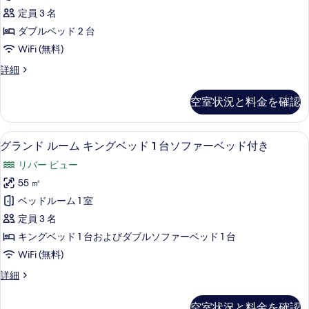
べ
ス
ブ
ド
定員 3 名
て
ル
ル
2
ダブルベッド 2 台
ベ
の
ー
台
WiFi (無料)
ッ
写
ム
ド
リ
デ
詳細
真
2
ダ
ラ
バ
台
を
ブ
ッ
リ
ー
空室状況と料金を確認
ク
表
ル
バ
ビ
ス
ー
示
ベ
ル
ュ
ビ
グランド ルーム キングベッド 1 台
グ
6
ー
グランド ルーム キングベッド 1 台ソファーベッド付き
す
ッ
ュ
ー
ラ
ム
ー
る
ド
リバー ビュー
ダ
の
ン
の
ブ
2
55 ㎡
詳
す
ド
ル
細
台
ベッドルーム 1 室
ベ
べ
ル
コ
ッ
定員 3 名
て
ー
ド
ー
キングベッド 1 台およびダブルソファーベッド 1 台
2
の
ム
ト
WiFi (無料)
台
写
キ
コ
ヤ
グ
詳細
真
ー
ン
ラ
ー
ト
を
グ
ン
ヤ
ド
空室状況と料金を確認