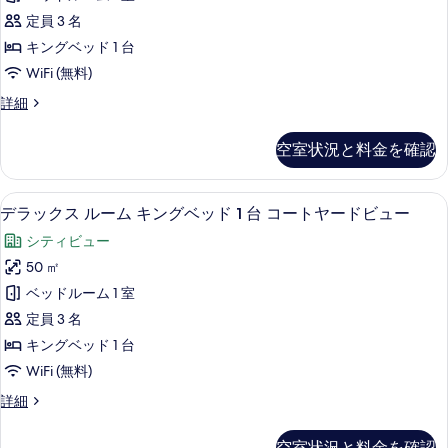
ベ
を
キ
ガ
ッ
定員 3 名
表
ン
ド
ー
キングベッド 1 台
1
示
グ
デ
WiFi (無料)
台
す
ベ
ガ
ン
ス
詳細
る
ー
ッ
イ
ビ
デ
ド
ー
ン
ュ
空室状況と料金を確認
ト
1
ビ
ー
キ
ュ
台
ン
の
ー
イタリアのフレッテ製シーツ、高級寝具
デ
5
グ
ガ
デラックス ルーム キングベッド 1 台 コートヤードビュー
の
す
ラ
ベ
詳
ー
シティビュー
ッ
べ
ッ
細
デ
ド
50 ㎡
て
ク
1
ン
ベッドルーム 1 室
台
の
ス
ビ
ガ
定員 3 名
写
ル
ー
ュ
キングベッド 1 台
デ
真
ー
ー
WiFi (無料)
ン
を
ム
ビ
の
デ
詳細
表
ュ
キ
ラ
す
ー
示
ン
ッ
の
空室状況と料金を確認