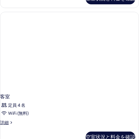
て
詳
細
の
写
真
を
表
示
す
る
客室
定員 4 名
WiFi (無料)
客
詳細
室
の
空室状況と料金を確認
詳