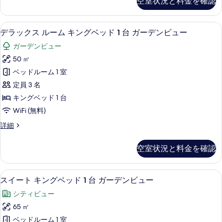
ー
空室状況と料金を確認
ト
す
1
バ
ビ
キ
ー
る
台
ン
ュ
ビ
デラックス ルーム キングベッド 1 
デ
7
グ
マ
デラックス ルーム キングベッド 1 台 ガーデンビュー
ュ
ー
ラ
ベ
ー
ウ
ガーデンビュー
ッ
の
ッ
の
ン
ド
50 ㎡
詳
す
ク
1
細
テ
ベッドルーム 1 室
台
べ
ス
ン
マ
定員 3 名
て
ル
ウ
ビ
キングベッド 1 台
ン
の
ー
ュ
WiFi (無料)
テ
写
ム
ン
ー
デ
詳細
真
ビ
キ
ラ
の
ュ
を
ン
ッ
ー
す
空室状況と料金を確認
ク
表
グ
の
べ
ス
詳
示
ベ
ル
て
細
スイート キングベッド 1 台 ガーデンビ
ス
6
ー
スイート キングベッド 1 台 ガーデンビュー
す
ッ
の
イ
ム
る
ド
シティビュー
キ
写
ー
ン
1
65 ㎡
真
ト
グ
台
ベッドルーム 1 室