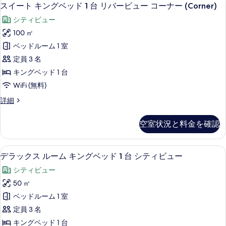
ス
7
スイート キングベッド 1 台 リバービュー コーナー (Corner)
な
イ
客
シティビュー
ー
室
100 ㎡
ト
の
ベッドルーム 1 室
キ
絞
定員 3 名
り
ン
キングベッド 1 台
込
グ
WiFi (無料)
み
ベ
条
ス
詳細
ッ
件
イ
ド
ー
空室状況と料金を確認
ト
1
キ
台
ン
イタリアのフレッテ製シーツ、高級寝具
デ
7
グ
リ
デラックス ルーム キングベッド 1 台 シティビュー
ラ
ベ
バ
シティビュー
ッ
ッ
ー
ド
50 ㎡
ク
1
ビ
ベッドルーム 1 室
台
ス
ュ
リ
定員 3 名
ル
バ
ー
キングベッド 1 台