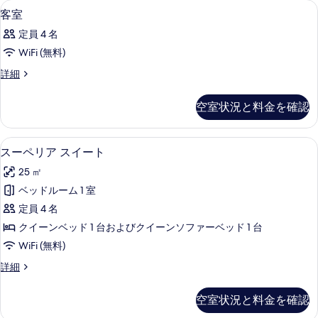
高級寝具、セーフティボックス (室内
客
7
ー
客室
て
室
ト
の
定員 4 名
の
の
詳
写
WiFi (無料)
す
細
真
客
詳細
べ
室
を
て
の
空室状況と料金を確認
表
詳
の
細
示
写
スーペリア スイート | 高級寝具、セ
ス
す
7
スーペリア スイート
真
ー
る
を
25 ㎡
ペ
表
ベッドルーム 1 室
リ
示
定員 4 名
ア
す
クイーンベッド 1 台およびクイーンソファーベッド 1 台
ス
る
WiFi (無料)
イ
ス
詳細
ー
ー
ト
ペ
空室状況と料金を確認
リ
の
ア