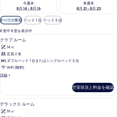
今週末 8月 14 - 8月 16 の空室状況をチェック
来週末 8月 21 - 8月 23 の
今週末
来週末
8月 14 - 8月 16
8月 21 - 8月 23
利
すべての客室
ベッド 1 台
ベッド 2 台
用
可
8 室中 8 室を表示中
能
クラブ ルーム | 高級寝具、セーフテ
ク
10
クラブ ルーム
な
ラ
客
14 ㎡
ブ
室
定員 2 名
ル
の
ダブルベッド 1 台またはシングルベッド 2 台
ー
絞
WiFi (無料)
り
ム
ク
詳細
込
の
ラ
み
す
ブ
条
空室状況と料金を確認
ル
べ
件
ー
て
ム
デラックス ルーム | 高級寝具、セー
デ
18
の
デラックス ルーム
の
ラ
詳
写
19 ㎡
細
ッ