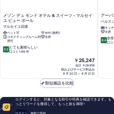
メ
ア
メゾン デュ モンド オテル & スイーツ - マルセイ
アーバ
ゾ
ー
ユ ビュー ポール
ベルス
ン
バ
マルセイユ旧港
キッチ
デ
ン
冷房
ュ
ペット可
WiFi (無料)
ロ
コネクティングルーム利
冷房
モ
フ
10
非常
8.6
用可
ン
ト
段
口コミ
ド
&
10
階
とても素晴らしい
9.2
オ
ス
段
中
口コミ 1,195 件
テ
パ
階
8.6、
現
￥25,247
ル
マ
中
非
在
&
ル
9.2、
常
合計 ￥28,958
の
ス
税およびサービス料込み
セ
と
に
料
8 月 20 日 ～ 8 月 21 日
イ
イ
て
良
金
ー
ユ
も
い、
は
類似施設を比較
ツ
ベ
素
口
￥25,247
-
ル
晴
コ
マ
ス
ら
ミ
ル
ン
し
138
ログインすると、対象となる割引や特典を確認できます。も
セ
サ
い、
件
っとリワードを獲得して、もっと旅を満喫 !
イ
ル
口
件
ユ
ク
コ
の
ログイン
無料で登録