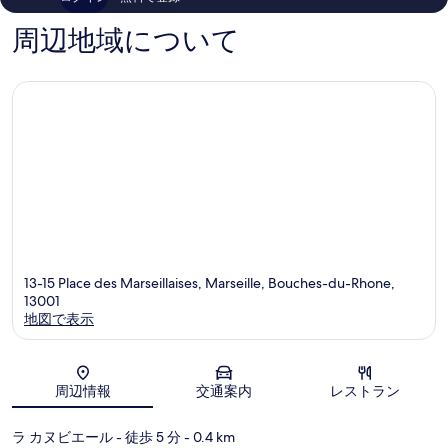
ビ
ミ
口
ュ
1,195
コ
周辺地域について
ー
件
ミ
ポ
件
ー
の
ル
口
マ
コ
ル
ミ
セ
イ
ユ
旧
港
13-15 Place des Marseillaises, Marseille, Bouches-du-Rhone,
13001
地図で表示
地図
周辺情報
交通案内
レストラン
ラ カヌビエール
- 徒歩 5 分
- 0.4 km