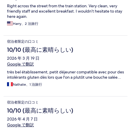
Right across the street from the train station. Very clean, very
friendly staff and excellent breakfast. I wouldn’t hesitate to stay
here again.
Harry、2 泊旅行
宿泊者限定の口コミ
10/10 (最高に素晴らしい)
2026 年 3 月 19 日
Google で翻訳
très bel établissement, petit déjeuner compatible avec pour des
intolérants gluten dès lors que l'on a plutôt une bouche salée...
Nathalie、1 泊旅行
宿泊者限定の口コミ
10/10 (最高に素晴らしい)
2026 年 4 月 7 日
Google で翻訳