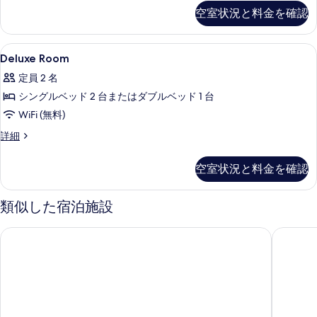
with
空室状況と料金を確認
を
て
rooftop
の
表
の
詳
Deluxe
高級寝具、セーフティボックス (室内
示
写
1
細
Deluxe Room
Room
す
真
定員 2 名
の
る
を
シングルベッド 2 台またはダブルベッド 1 台
す
表
WiFi (無料)
べ
示
Deluxe
詳細
て
す
Room
の
の
る
空室状況と料金を確認
詳
写
細
真
類似した宿泊施設
を
表
メゾン デュ モンド オテル & スイーツ - マルセイユ ビュー ポ
アーバン
示
す
る