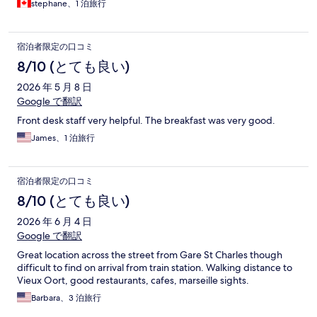
stephane、1 泊旅行
宿泊者限定の口コミ
8/10 (とても良い)
2026 年 5 月 8 日
Google で翻訳
Front desk staff very helpful. The breakfast was very good.
James、1 泊旅行
宿泊者限定の口コミ
8/10 (とても良い)
2026 年 6 月 4 日
Google で翻訳
Great location across the street from Gare St Charles though
difficult to find on arrival from train station. Walking distance to
Vieux Oort, good restaurants, cafes, marseille sights.
Barbara、3 泊旅行