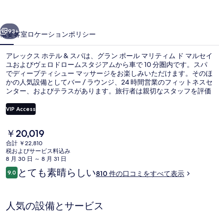
テ
前へ
次へ
ル
93+
概要
客室
ロケーション
ポリシー
&
アレックス ホテル & スパは、グラン ポール マリティム ド マルセイ
ス
ユおよびヴェロドロームスタジアムから車で 10 分圏内です。スパ
パ
でディープティシュー マッサージをお楽しみいただけます。そのほ
かの人気設備としてバー / ラウンジ、24 時間営業のフィットネスセ
の
ンター、およびテラスがあります。旅行者は親切なスタッフを評価
しています。周辺ではさまざまな公共交通機関を利用できます。す
写
ぐそばには地下鉄 サン シャルル駅があり、地下鉄 ノアイユ駅まで
VIP Access
は 7 分です。
真
現
￥20,019
ギ
サウナ、スチームサウナ、ディープテ
在
合計 ￥22,810
の
ャ
税およびサービス料込み
料
8 月 30 日 ～ 8 月 31 日
金
ラ
口
とても素晴らしい
9.0
810 件の口コミをすべて表示
は
10段階中9.0
コ
リ
￥20,019
ミ
で
ー
す
人気の設備とサービス