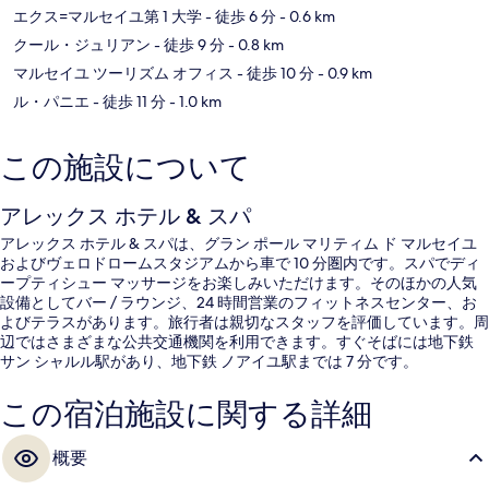
エクス=マルセイユ第 1 大学
- 徒歩 6 分
- 0.6 km
クール・ジュリアン
- 徒歩 9 分
- 0.8 km
マルセイユ ツーリズム オフィス
- 徒歩 10 分
- 0.9 km
ル・パニエ
- 徒歩 11 分
- 1.0 km
この施設について
アレックス ホテル & スパ
アレックス ホテル & スパは、グラン ポール マリティム ド マルセイユ
およびヴェロドロームスタジアムから車で 10 分圏内です。スパでディ
ープティシュー マッサージをお楽しみいただけます。そのほかの人気
設備としてバー / ラウンジ、24 時間営業のフィットネスセンター、お
よびテラスがあります。旅行者は親切なスタッフを評価しています。周
辺ではさまざまな公共交通機関を利用できます。すぐそばには地下鉄
サン シャルル駅があり、地下鉄 ノアイユ駅までは 7 分です。
この宿泊施設に関する詳細
概要