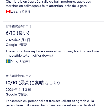
Chambre bien équipée, salle de bain moderne, quelques
marches en colimaçon à faire attention, près de la gare
Lucie、1 泊旅行
宿泊者限定の口コミ
6/10 (良い)
2026 年 6 月 1 日
Google で翻訳
The aircondition kept me awake all night, way too loud and was
impossible to turn off or down :(
Frida、1 泊旅行
宿泊者限定の口コミ
10/10 (最高に素晴らしい)
2026 年 4 月 3 日
Google で翻訳
L'ensemble du personnel est très accueillant et agréable. La
parenthèse SPA sauna , hammam piscine est un vrai de atout