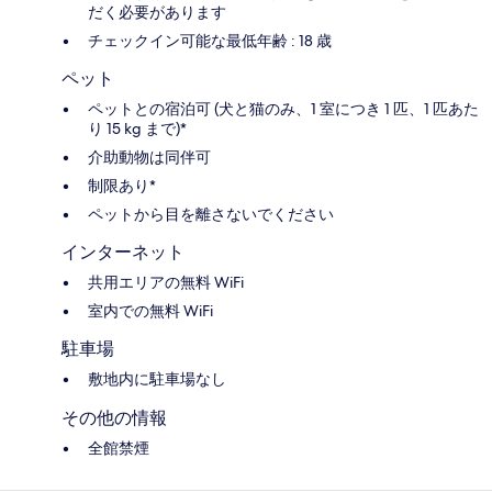
だく必要があります
チェックイン可能な最低年齢 : 18 歳
ペット
ペットとの宿泊可 (犬と猫のみ、1 室につき 1 匹、1 匹あた
り 15 kg まで)*
介助動物は同伴可
制限あり*
ペットから目を離さないでください
インターネット
共用エリアの無料 WiFi
室内での無料 WiFi
駐車場
敷地内に駐車場なし
その他の情報
全館禁煙