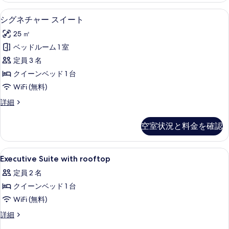
す
ス
シグネチャー スイート | 高級寝具、
シ
4
イ
シグネチャー スイート
べ
グ
ー
て
25 ㎡
ト
ネ
の
の
ベッドルーム 1 室
チ
詳
写
定員 3 名
細
ャ
真
クイーンベッド 1 台
ー
を
WiFi (無料)
ス
表
シ
詳細
イ
グ
示
ー
ネ
空室状況と料金を確認
す
チ
ト
ャ
る
の
ー
Executive
高級寝具、セーフティボックス (室内
5
ス
Executive Suite with rooftop
す
Suite
イ
べ
定員 2 名
ー
with
ト
て
クイーンベッド 1 台
rooftop
の
の
の
WiFi (無料)
詳
細
写
す
Executive
詳細
Suite
真
べ