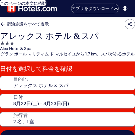
このページの本文に移動
アプリをダウンロード
宿泊施設をすべて表示
アレックス ホテル & スパ
3.0
Alex Hotel & Spa
つ
グラン ポール マリティム ド マルセイユから 1.7 km、スパがあるホテル
星
宿
日付を選択して料金を確認
泊
施
目的地
設
日付
旅行者