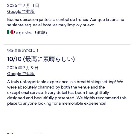
2026 年 7 月 11 日
Google で翻訳
Buena ubicacion junto a la central de trenes. Aunque la zona no
se siente segura el.hotel es muy limpio y nuevo
J alejandro、1 泊旅行
宿泊者限定の口コミ
10/10 (最高に素晴らしい)
2026 年 7 月 9 日
Google で翻訳
A truly unforgettable experience in a breathtaking setting! We
were absolutely charmed by both the venue and the
exceptional service. Every detail has been thoughtfully
designed and beautifully presented. We highly recommend this
place to anyone looking for a memorable experience!