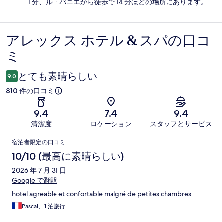
1 分、ル・パニエから徒歩で 14 分ほどの場所にあります。
アレックス ホテル & スパの口コ
口
ミ
コ
ミ
とても素晴らしい
9.0
810 件の口コミ
9.4
7.4
9.4
清潔度
ロケーション
スタッフとサービス
口
宿泊者限定の口コミ
コ
10/10 (最高に素晴らしい)
ミ
2026 年 7 月 31 日
Google で翻訳
hotel agreable et confortable malgré de petites chambres
Pascal、1 泊旅行