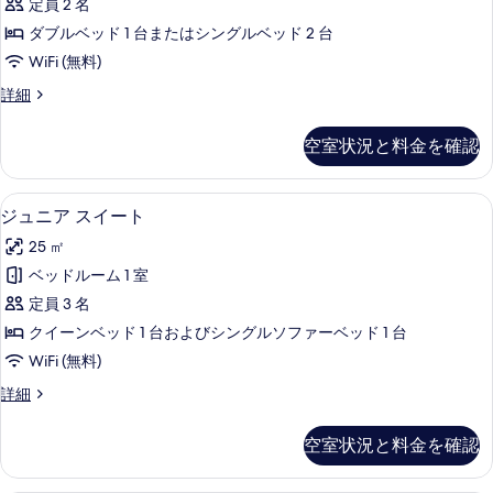
真
定員 2 名
ク
を
ダブルベッド 1 台またはシングルベッド 2 台
ス
表
WiFi (無料)
ル
示
デ
詳細
ー
ラ
す
ム
ッ
空室状況と料金を確認
る
ク
の
ス
す
ル
ジュニア スイート | 高級寝具、セー
ジ
13
ー
ジュニア スイート
べ
ュ
ム
て
25 ㎡
の
ニ
詳
の
ベッドルーム 1 室
ア
細
写
定員 3 名
ス
真
クイーンベッド 1 台およびシングルソファーベッド 1 台
イ
を
WiFi (無料)
ー
表
ジ
詳細
ト
ュ
示
の
ニ
空室状況と料金を確認
す
ア
す
ス
る
べ
イ