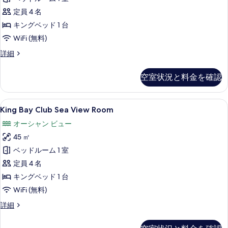
ベ
す
細
with
の
ッ
定員 4 名
べ
ド
Beach
す
キングベッド 1 台
て
1
Access
べ
WiFi (無料)
台
の
の
の
て
King
詳細
写
詳
す
Bay
の
細
真
Club
べ
写
空室状況と料金を確認
Sea
を
て
真
Front
表
の
with
を
King
King Bay Club Sea View R
6
Beach
示
King Bay Club Sea View Room
写
Bay
表
Access
す
オーシャン ビュー
真
の
Club
示
る
詳
45 ㎡
を
Sea
す
細
View
ベッドルーム 1 室
表
る
Room
定員 4 名
示
の
キングベッド 1 台
す
す
WiFi (無料)
る
べ
King
詳細
て
Bay
Club
の