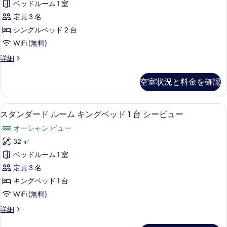
キ
ッ
ベッドルーム 1 室
ダ
ン
ド
定員 3 名
グ
ー
1
ベ
シングルベッド 2 台
ド
ッ
台
WiFi (無料)
ド
ル
バ
1
ス
詳細
ー
台
タ
ル
バ
ム
ン
コ
空室状況と料金を確認
ル
ダ
シ
コ
ニ
ー
ン
ニ
ド
ー
スタンダード ルーム キングベッド 1 
ス
ー
7
ル
スタンダード ルーム キングベッド 1 台 シービュー
グ
の
の
タ
ー
ル
オーシャン ビュー
詳
ム
す
ン
細
シ
ベ
32 ㎡
べ
ダ
ン
ッ
ベッドルーム 1 室
グ
て
ー
ル
ド
定員 3 名
の
ド
ベ
2
キングベッド 1 台
ッ
写
ル
台
WiFi (無料)
ド
真
ー
2
バ
ス
詳細
を
台
ム
タ
ル
バ
ン