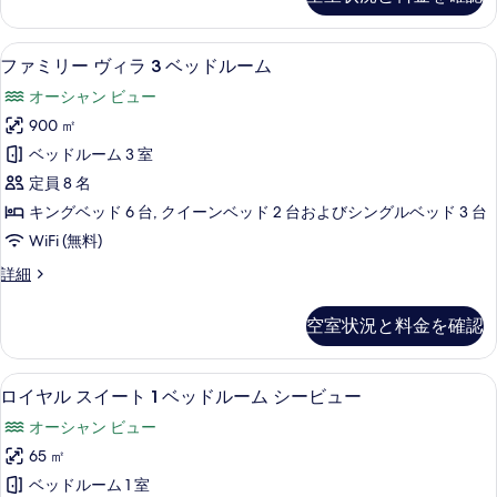
ク
グ
細
の
ス
ル
ル
写
ファミリー ヴィラ 3 ベッドルーム | 
フ
15
ー
ファミリー ヴィラ 3 ベッドルーム
ベ
真
ァ
ム
ッ
オーシャン ビュー
を
シ
ミ
ン
ド
900 ㎡
表
リ
グ
2
ベッドルーム 3 室
示
ル
ー
台
ベ
定員 8 名
す
ヴ
ッ
ガ
キングベッド 6 台, クイーンベッド 2 台およびシングルベッド 3 台
る
ド
ィ
ー
WiFi (無料)
2
ラ
台
デ
フ
詳細
ガ
3
ァ
ン
ー
ベ
ミ
デ
ビ
空室状況と料金を確認
リ
ッ
ン
ュ
ー
ビ
ド
ヴ
ー
ュ
ロイヤル スイート 1 ベッドルーム シー
ロ
8
ィ
ル
ロイヤル スイート 1 ベッドルーム シービュー
ー
の
イ
ラ
の
ー
オーシャン ビュー
3
す
ヤ
詳
ム
ベ
65 ㎡
細
べ
ル
ッ
の
ベッドルーム 1 室
ド