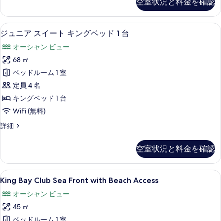
空室状況と料金を確認
写
ダ
す
ン
ー
真
ド
る
グ
ジュニア スイート キングベッド 1 台
ジ
を
6
ル
ジュニア スイート キングベッド 1 台
ベ
ュ
ー
表
オーシャン ビュー
ム
ッ
ニ
示
キ
68 ㎡
ド
ア
ン
す
ベッドルーム 1 室
1
グ
ス
る
ベ
定員 4 名
台
イ
ッ
キングベッド 1 台
バ
ド
ー
WiFi (無料)
1
リ
ト
台
ア
ジ
詳細
バ
キ
ュ
フ
リ
ン
ニ
ア
空室状況と料金を確認
リ
ア
グ
フ
ス
ー
リ
ベ
イ
ー
King
42 インチの液晶テレビ (デジタル放送
(Roll-
8
ー
King Bay Club Sea Front with Beach Access
ッ
(Roll-
Bay
in
ト
in
ド
オーシャン ビュー
キ
Club
Shower)
Shower)
ン
1
45 ㎡
Sea
の
の
グ
詳
台
Front
ベッドルーム 1 室