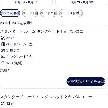
8月 14 - 8月 16
8月 21 - 8月 23
利
すべての客室
ベッド 1 台
ベッド 2 台
ベッド 3 台以上
用
可
23 室中 23 室を表示中
能
スタンダード ルーム キングベッド 1 台
ス
7
スタンダード ルーム キングベッド 1 台 バルコニー
な
タ
客
32 ㎡
ン
室
ベッドルーム 1 室
ダ
の
定員 3 名
ー
絞
キングベッド 1 台
り
ド
WiFi (無料)
込
ル
み
ス
詳細
ー
タ
条
ム
ン
件
空室状況と料金を確認
ダ
キ
ー
ン
ド
低刺激性寝具、ミニバー、セーフティボ
ス
7
ル
スタンダード ルーム シングルベッド 2 台 バルコニー
グ
タ
ー
ベ
32 ㎡
ム
ン