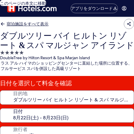
このページの本文に移動
アプリをダウンロード
宿泊施設をすべて表示
ダブルツリー バイ ヒルトン リゾ
ート & スパ マルジャン アイランド
5.0
DoubleTree by Hilton Resort & Spa Marjan Island
つ
ラス アル ハイマのショッピングセンターに直結した場所に位置する、
星
フルサービス スパを併設した高級リゾート
宿
泊
日付を選択して料金を確認
施
設
目的地
日付
旅行者