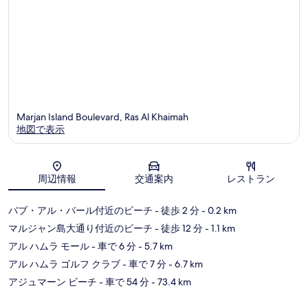
コ
ャ
島
ミ
ン
島
Marjan Island Boulevard, Ras Al Khaimah
地図で表示
地図
周辺情報
交通案内
レストラン
バブ・アル・バール付近のビーチ
- 徒歩 2 分
- 0.2 km
マルジャン島大通り付近のビーチ
- 徒歩 12 分
- 1.1 km
アル ハムラ モール
- 車で 6 分
- 5.7 km
アル ハムラ ゴルフ クラブ
- 車で 7 分
- 6.7 km
アジュマーン ビーチ
- 車で 54 分
- 73.4 km