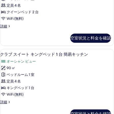
細
Room
表
定員 4 名
with
示
クイーンベッド 2 台
Sea
す
WiFi (無料)
View
る
Two
詳細
の
Queen
す
Bed
空室状況と料金を確認
Bay
べ
Club
て
Room
42 インチの液晶テレビ (デジタル放送
ク
7
with
クラブ スイート キングベッド 1 台 簡易キッチン
の
ラ
Sea
写
オーシャン ビュー
View
ブ
の
真
90 ㎡
ス
詳
を
ベッドルーム 1 室
細
イ
表
定員 4 名
ー
示
キングベッド 1 台
ト
す
WiFi (無料)
キ
る
ク
詳細
ン
ラ
グ
ブ
空室状況と料金を確認