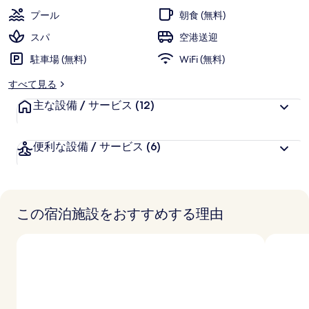
パ
プール
朝食 (無料)
マ
スパ
空港送迎
ル
駐車場 (無料)
WiFi (無料)
ジ
すべて見る
ャ
主な設備 / サービス
(12)
ン
ア
便利な設備 / サービス
(6)
イ
ラ
ン
この宿泊施設をおすすめする理由
ド
の
写
真