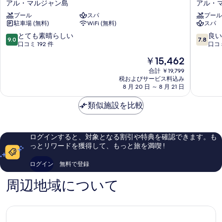
の
アル・マルジャン島
アル・
べ
ン
ト
詳
ピ
プール
スパ
ン
プール
て
細
駐車場 (無料)
WiFi (無料)
スパ
ッ
バ
の
ク
イ
10
10
とても素晴らしい
良い
9.0
7.8
リ
ヒ
写
段
段
口コミ 192 件
口コミ
ゾ
ル
階
階
真
現
￥15,462
ー
ト
中
中
在
を
ト
ン、
9.0、
7.8、
合計 ￥19,799
の
ア
マ
税およびサービス料込み
と
良
表
料
ル
8 月 20 日 ～ 8 月 21 日
ル
て
い、
金
示
マ
ジ
も
口
は
ル
類似施設を比較
ャ
素
コ
す
￥15,462
ジ
ン
晴
ミ
る
ャ
ア
ら
110
ン
イ
し
件
ログインすると、対象となる割引や特典を確認できます。も
ア
ラ
い、
件
っとリワードを獲得して、もっと旅を満喫 !
イ
ン
口
の
ラ
ド
コ
口
ログイン
無料で登録
ン
ア
ミ
コ
ド
ル・
192
ミ
周辺地域について
ア
マ
件
ル・
ル
件
マ
ジ
の
ル
ャ
口
ジ
ン