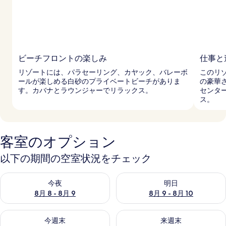
ギ
ャ
ラ
リ
ビーチフロントの楽しみ
仕事と
ー
リゾートには、パラセーリング、カヤック、バレーボ
このリ
ールが楽しめる白砂のプライベートビーチがありま
の豪華
す。カバナとラウンジャーでリラックス。
センタ
ス。
客室のオプション
以下の期間の空室状況をチェック
今夜 8月 8 - 8月 9 の空室状況をチェック
明日 8月 9 - 8月 10 の空室
今夜
明日
8月 8 - 8月 9
8月 9 - 8月 10
今週末 8月 14 - 8月 16 の空室状況をチェック
来週末 8月 21 - 8月 23 の
今週末
来週末