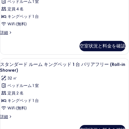
ド
ベッドルーム 1 室
グ
写
ム
2
ル
定員 4 名
真
ス
ベ
台
キングベッド 1 台
ッ
を
イ
シ
WiFi (無料)
ド
表
ー
2
ー
プ
詳細
示
台
ト
レ
ビ
シ
す
1
ミ
ー
ュ
空室状況と料金を確認
ア
ベ
る
ビ
ー
ム
ュ
ッ
ス
の
ー
低刺激性寝具、ミニバー、セーフティボ
ス
6
イ
ド
スタンダード ルーム キングベッド 1 台 バリアフリー (Roll-in
の
す
タ
ー
Shower)
詳
ル
ト
べ
ン
細
32 ㎡
ー
1
て
ダ
ベ
ベッドルーム 1 室
ム
ッ
の
ー
定員 2 名
の
ド
写
ド
ル
キングベッド 1 台
す
ー
真
ル
WiFi (無料)
べ
ム
を
ー
の
て
ス
詳細
表
詳
ム
タ
の
細
ン
示
キ