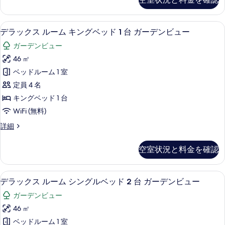
ス
ベ
イ
ッ
ー
低刺激性寝具、ミニバー、セーフティボ
デ
7
ト
デラックス ルーム キングベッド 1 台 ガーデンビュー
ド
ラ
キ
1
ガーデンビュー
ン
ッ
台
グ
46 ㎡
ク
ベ
簡
ベッドルーム 1 室
ッ
ス
易
ド
定員 4 名
ル
1
キ
キングベッド 1 台
台
ー
ッ
WiFi (無料)
簡
ム
易
チ
デ
詳細
キ
キ
ラ
ン
ッ
ン
ッ
チ
の
空室状況と料金を確認
ク
グ
ン
す
ス
の
ベ
ル
べ
詳
部屋からの景観
デ
7
ー
デラックス ルーム シングルベッド 2 台 ガーデンビュー
ッ
細
て
ラ
ム
ド
ガーデンビュー
キ
の
ッ
ン
1
46 ㎡
写
ク
グ
台
ベッドルーム 1 室
ベ