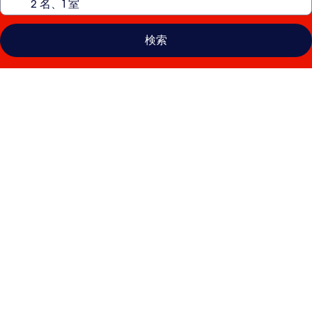
検索
ダ
ブ
ル
ツ