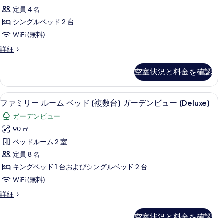
真
ス
ガ
ッ
定員 4 名
を
ル
ド
ー
シングルベッド 2 台
1
表
ー
デ
WiFi (無料)
台
示
ム
ガ
ン
デ
詳細
す
ー
シ
ラ
ビ
デ
る
ン
ッ
ン
ュ
空室状況と料金を確認
ク
グ
ビ
ー
ス
ュ
ル
ル
の
ー
低刺激性寝具、ミニバー、セーフティボ
フ
7
ー
ファミリー ルーム ベッド (複数台) ガーデンビュー (Deluxe)
ベ
の
す
ァ
ム
詳
ッ
ガーデンビュー
シ
べ
ミ
細
ン
ド
90 ㎡
て
リ
グ
2
ベッドルーム 2 室
ル
の
ー
台
ベ
定員 8 名
写
ル
ッ
ガ
キングベッド 1 台およびシングルベッド 2 台
ド
真
ー
ー
WiFi (無料)
2
を
ム
台
デ
フ
詳細
表
ガ
ベ
ァ
ン
ー
示
ッ
ミ
デ
ビ
空室状況と料金を確認