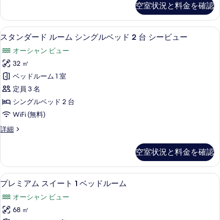
表
キ
ル
コ
空室状況と料金を確認
ダ
示
ン
コ
ニ
ー
ニ
す
グ
ド
ー
ー
低刺激性寝具、ミニバー、セーフティボ
ス
7
ル
スタンダード ルーム シングルベッド 2 台 シービュー
る
ベ
の
の
タ
ー
詳
ッ
オーシャン ビュー
ム
す
ン
細
キ
ド
32 ㎡
べ
ダ
ン
1
ベッドルーム 1 室
グ
て
ー
台
ベ
定員 3 名
の
ド
ッ
シ
シングルベッド 2 台
ド
写
ル
ー
WiFi (無料)
1
真
ー
台
ビ
ス
詳細
を
シ
ム
タ
ュ
ー
表
シ
ン
ビ
ー
空室状況と料金を確認
ダ
示
ン
ュ
の
ー
ー
す
グ
ド
す
の
プレミアム スイート 1 ベッドルーム |
プ
6
ル
プレミアム スイート 1 ベッドルーム
る
ル
詳
べ
レ
ー
細
ベ
オーシャン ビュー
ム
て
ミ
シ
ッ
68 ㎡
の
ア
ン