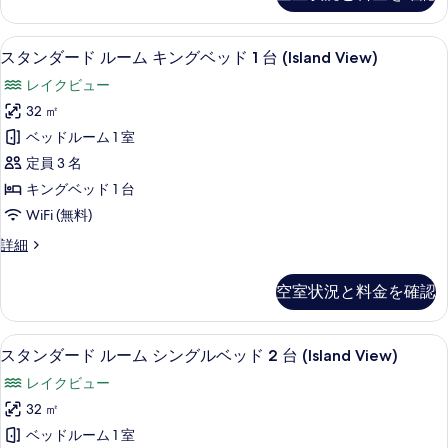
数
の
べ
ー
詳
台)
ム
て
細
低刺激性寝具、ミニバー、セーフティボ
ス
6
ベ
スタンダード ルーム キングベッド 1 台 (Island View)
シ
の
タ
ッ
ー
レイクビュー
ド
写
ン
(複
ビ
32 ㎡
真
ダ
数
ュ
ベッドルーム 1 室
台)
を
ー
シ
ー
定員 3 名
表
ド
ー
の
キングベッド 1 台
ビ
示
ル
す
WiFi (無料)
ュ
す
ー
ー
べ
ス
詳細
る
の
ム
タ
て
詳
キ
ン
細
空室状況と料金を確認
の
ダ
ン
ー
写
グ
ド
低刺激性寝具、ミニバー、セーフティボ
ス
真
5
ル
スタンダード ルーム シングルベッド 2 台 (Island View)
ベ
タ
ー
を
ッ
レイクビュー
ム
ン
表
キ
ド
32 ㎡
ダ
示
ン
1
ベッドルーム 1 室
グ