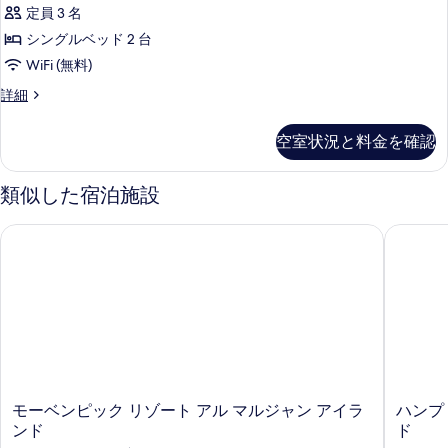
ー
す
台
ベ
定員 3 名
ド
る
ッ
(Island
シングルベッド 2 台
ド
ル
View)
WiFi (無料)
1
ー
の
台
ス
詳細
(Island
ム
す
タ
View)
シ
ン
べ
の
空室状況と料金を確認
ダ
ン
詳
て
ー
細
グ
ド
の
類似した宿泊施設
ル
ル
写
ー
モーベンピック リゾート アル マルジャン アイランド
ハンプト
ベ
真
ム
シ
ッ
を
ン
ド
表
グ
2
ル
示
ベ
台
す
ッ
(Island
ド
る
View)
2
台
の
モ
ハ
モーベンピック リゾート アル マルジャン アイラ
ハンプ
(Island
ー
ン
ンド
ド
す
View)
ベ
プ