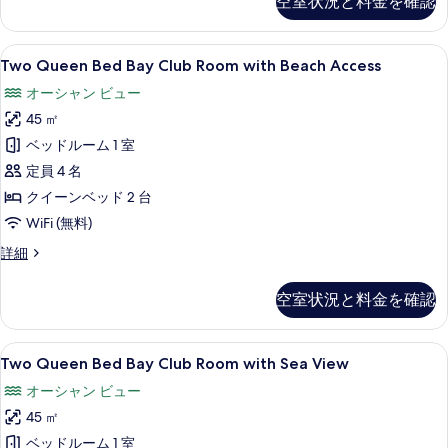
空室状況と料金を確認
Sea
写
View
Room
真
Two
42 インチの液晶テレビ (デジタル放送
8
の
Two Queen Bed Bay Club Room with Beach Access
を
Queen
詳
オーシャン ビュー
細
Bed
表
45 ㎡
Bay
示
Club
ベッドルーム 1 室
す
Room
定員 4 名
る
with
クイーンベッド 2 台
Beach
WiFi (無料)
Access
Two
詳細
の
Queen
す
Bed
空室状況と料金を確認
Bay
べ
Club
て
Room
Two
42 インチの液晶テレビ (デジタル放送
8
with
Two Queen Bed Bay Club Room with Sea View
の
Queen
Beach
写
オーシャン ビュー
Access
Bed
の
真
45 ㎡
Bay
詳
を
Club
ベッドルーム 1 室