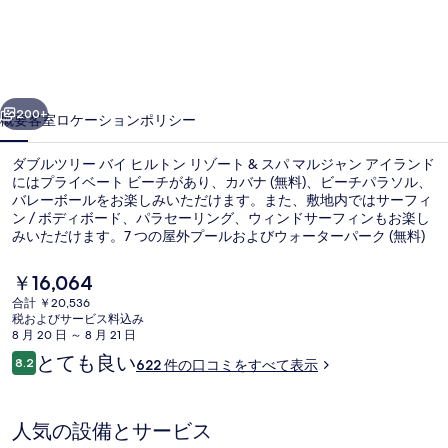
リ
ー
バ
前へ
次へ
イ
200+
概要
客室
ロケーション
ポリシー
ヒ
ダブルツリー バイ ヒルトン リゾート & スパ マルジャン アイランド
ル
にはプライベート ビーチがあり、カバナ (無料)、ビーチパラソル、
バレーボールをお楽しみいただけます。また、敷地内ではサーフィ
ト
ン / ボディボード、パラセーリング、ウィンドサーフィンもお楽し
ン
みいただけます。7 つの屋外プールおよびウォーターパーク (無料)
などの娯楽設備があるほか、館内スパではディープティシュー マッ
リ
サージ、リフレクソロジー、およびマニキュア / ペディキュアもお
現
￥16,064
楽しみいただけます。館内には 14 か所のレストランがあり、2 か所
在
ゾ
合計 ￥20,536
のプールサイドバーでは冷たいお飲み物をお楽しみいただけます。
の
税およびサービス料込み
その他の設備として、この高級リゾートには 2 か所のバー / ラウン
外観
ー
料
8 月 20 日 ～ 8 月 21 日
ジ、屋内プール、およびナイトクラブが備わっています。
金
口
とても良い
ト
8.2
622 件の口コミをすべて表示
は
10段階中8.2
コ
￥16,064
&
ミ
で
す
ス
人気の設備とサービス