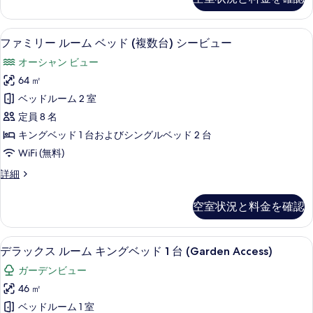
リ
す
ド
ン
ュ
ー
ビ
る
(複
ル
ー
ュ
42 インチの液晶テレビ (デジタル放送
フ
7
ー
ファミリー ルーム ベッド (複数台) シービュー
数
ー
の
ァ
ム
の
台)
オーシャン ビュー
ベ
す
ミ
詳
ッ
ガ
64 ㎡
細
べ
リ
ド
ー
ベッドルーム 2 室
(複
て
ー
数
デ
定員 8 名
の
ル
台)
ン
キングベッド 1 台およびシングルベッド 2 台
ガ
写
ー
ビ
WiFi (無料)
ー
真
ム
デ
ュ
フ
詳細
を
ン
ベ
ァ
ー
ビ
表
ッ
ミ
ュ
空室状況と料金を確認
(Deluxe)
リ
示
ド
ー
の
ー
(Deluxe)
す
(複
ル
す
の
部屋からの景観
デ
6
ー
デラックス ルーム キングベッド 1 台 (Garden Access)
る
数
詳
べ
ラ
ム
細
台)
ガーデンビュー
ベ
て
ッ
ッ
シ
46 ㎡
の
ク
ド
ー
ベッドルーム 1 室
(複