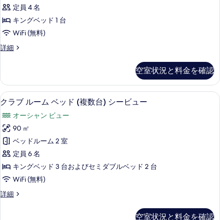
て
ス
す
ル
定員 4 名
の
イ
ー
べ
キングベッド 1 台
ム
写
ー
て
WiFi (無料)
の
真
ト
詳
の
ロ
詳細
を
細
1
イ
写
ベ
表
ヤ
真
空室状況と料金を確認
ル
ッ
示
を
ス
ド
す
イ
表
42 インチの液晶テレビ (デジタル放送
ク
6
ー
ル
クラブ ルーム ベッド (複数台) シービュー
る
示
ラ
ト
ー
オーシャン ビュー
1
す
ブ
ム
ベ
90 ㎡
る
ル
ッ
シ
ベッドルーム 2 室
ド
ー
ー
ル
定員 6 名
ム
ー
ビ
キングベッド 3 台およびセミダブルベッド 2 台
ム
ベ
ュ
WiFi (無料)
シ
ッ
ー
ー
ク
詳細
ビ
ド
ラ
の
ュ
(複
ブ
ー
す
空室状況と料金を確認
ル