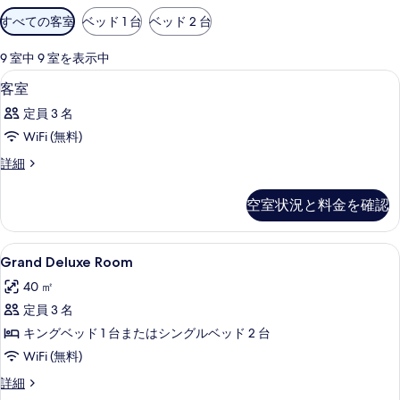
利
すべての客室
ベッド 1 台
ベッド 2 台
用
可
9 室中 9 室を表示中
能
ミニバーのアイテム (無料)、セーフティ
客
11
客室
な
室
客
定員 3 名
の
室
WiFi (無料)
す
の
客
詳細
べ
絞
室
り
て
の
空室状況と料金を確認
込
詳
の
細
み
写
条
Grand
ミニバーのアイテム (無料)、セーフティ
30
Grand Deluxe Room
真
件
Deluxe
を
40 ㎡
Room
表
定員 3 名
の
示
キングベッド 1 台またはシングルベッド 2 台
す
す
WiFi (無料)
べ
る
て
Grand
詳細
Deluxe