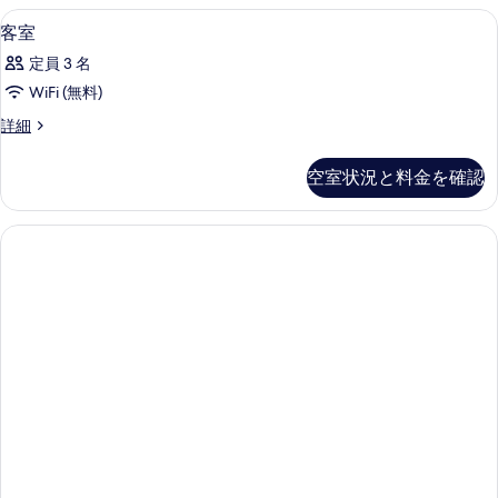
詳
ミニバーのアイテム (無料)、セーフティ
客
を
3
細
客室
室
表
定員 3 名
の
示
WiFi (無料)
す
す
客
詳細
べ
る
室
て
の
空室状況と料金を確認
詳
の
細
写
真
を
表
示
す
る