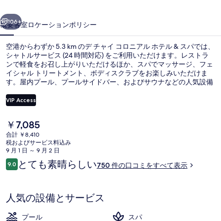
ニ
前へ
次へ
ア
106+
概要
客室
ロケーション
ポリシー
ル
空港からわずか 5.3 km のデ チャイ コロニアル ホテル & スパでは、
ホ
シャトルサービス (24 時間対応) をご利用いただけます。レストラ
ンで軽食をお召し上がりいただけるほか、スパでマッサージ、フェ
テ
イシャル トリートメント、ボディスクラブをお楽しみいただけま
ル
す。屋内プール、プールサイドバー、およびサウナなどの人気設備
もあります。 旅行者は親切なスタッフを高く評価しています。
&
VIP Access
ス
現
￥7,085
パ
ミニバーのアイテム (無料)、セーフティ
在
合計 ￥8,410
の
の
税およびサービス料込み
料
9 月 1 日 ～ 9 月 2 日
金
写
口
とても素晴らしい
9.0
750 件の口コミをすべて表示
は
10段階中9.0
コ
真
￥7,085
ミ
で
ギ
す
人気の設備とサービス
ャ
プール
スパ