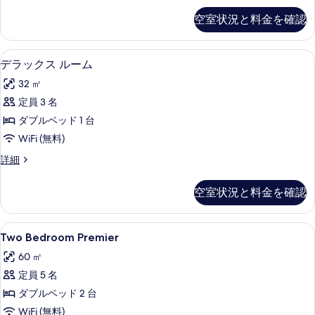
の
Room
空室状況と料金を確認
写
の
詳
真
細
ミニバーのアイテム (無料)、セーフティ
デ
を
11
デラックス ルーム
ラ
表
32 ㎡
ッ
示
定員 3 名
ク
す
ダブルベッド 1 台
ス
る
WiFi (無料)
ル
デ
詳細
ー
ラ
ム
ッ
空室状況と料金を確認
ク
の
ス
す
ル
Two
Two Bedroom Premier | ミ
18
ー
Two Bedroom Premier
べ
Bedroom
ム
て
60 ㎡
の
Premier
詳
の
定員 5 名
の
細
写
ダブルベッド 2 台
す
真
WiFi (無料)