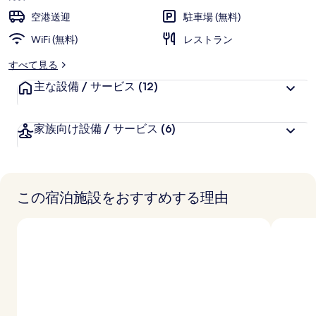
ラ
空港送迎
駐車場 (無料)
リ
WiFi (無料)
レストラン
ー
すべて見る
主な設備 / サービス
(12)
家族向け設備 / サービス
(6)
この宿泊施設をおすすめする理由