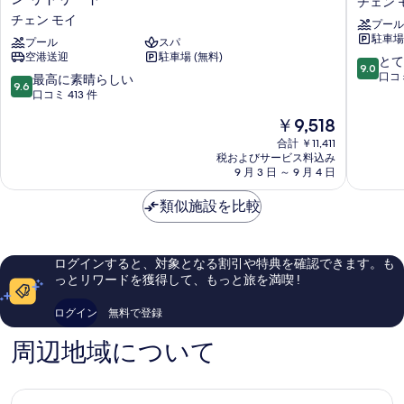
チェン 
ェ
ャ
チェン モイ
プール
イ
イ
駐車場 
チ
プール
スパ
ザ
空港送迎
駐車場 (無料)
ェ
デ
10
とて
9.0
ン
コ
段
口コミ
10
最高に素晴らしい
9.6
マ
チ
階
段
口コミ 413 件
イ
ェ
中
階
現
￥9,518
タ
ン
9.0、
中
在
ー
マ
と
9.6、
合計 ￥11,411
の
ペ
イ
て
税およびサービス料込み
最
料
ー
9 月 3 日 ～ 9 月 4 日
チ
も
高
金
リ
ェ
素
に
は
ゾ
類似施設を比較
ン
晴
素
￥9,518
ー
モ
ら
晴
ト
イ
し
ら
-
い、
し
ログインすると、対象となる割引や特典を確認できます。も
ヴ
口
い、
っとリワードを獲得して、もっと旅を満喫 !
ー
コ
口
ガ
ミ
コ
ログイン
無料で登録
ン
670
ミ
リ
件
413
周辺地域について
ト
件
件
リ
の
件
ー
口
の
ト
コ
口