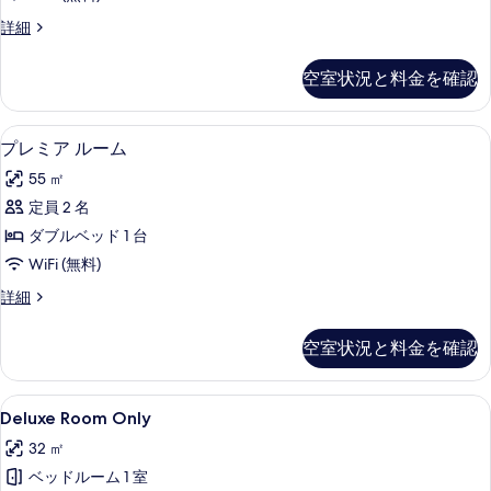
べ
を
て
Two
詳細
Bedroom
表
の
Premier
空室状況と料金を確認
示
写
の
詳
す
真
細
プレミア ルーム | ミニバーのアイテム 
プ
る
を
8
プレミア ルーム
レ
表
55 ㎡
ミ
示
定員 2 名
ア
す
ダブルベッド 1 台
ル
る
WiFi (無料)
ー
プ
詳細
ム
レ
の
ミ
空室状況と料金を確認
ア
す
ル
べ
ー
Deluxe
ミニバーのアイテム (無料)、セーフティ
11
ム
Deluxe Room Only
て
Room
の
の
32 ㎡
詳
Only
細
写
ベッドルーム 1 室
の