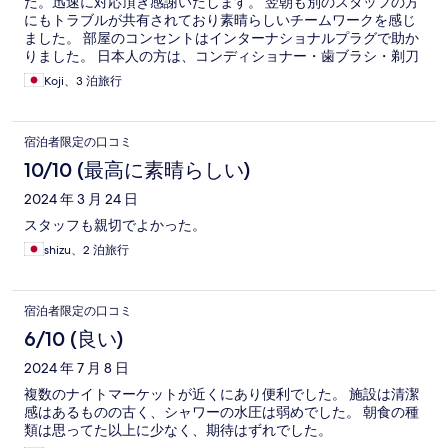
た。迅速に対応頂き感謝いたします。 翌朝も別のスタッフの方
にもトラブルが共有されており素晴らしいチームワークを感じ
ました。 部屋のコンセントはインターナショナルプラグで助か
りました。 日本人の方は、コンディショナー・歯ブラシ・剃刀
はないので注意ください。 シャンプー・ボディソ・石鹸・シャ
Koji、3 泊旅行
ワーキャップ・綿棒はあります。 コンビニも近くにあり便利
で、ロケーションは住宅街の中でとても静かです。
宿泊者限定の口コミ
10/10 (最高に素晴らしい)
2024 年 3 月 24 日
スタッフも親切でよかった。
shizu、2 泊旅行
宿泊者限定の口コミ
6/10 (良い)
2024 年 7 月 8 日
複数のナイトマーケットが近くにあり便利でした。 施設は清潔
感はあるものの古く、シャワーの水圧は弱めでした。 朝食の種
類は思ってた以上に少なく、期待はずれでした。