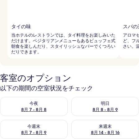
タイの味
スパの
当ホテルのレストランでは、タイ料理をお楽しみいた
アロマ
だけます。ベジタリアンメニューもあるビュッフェ式
ど、フ
朝食を楽しんだり、スタイリッシュなバーでくつろい
さい。
だりできます。
客室のオプション
以下の期間の空室状況をチェック
今夜 8月 7 - 8月 8 の空室状況をチェック
明日 8月 8 - 8月 9 の空室
今夜
明日
8月 7 - 8月 8
8月 8 - 8月 9
今週末 8月 7 - 8月 9 の空室状況をチェック
来週末 8月 14 - 8月 16 の
今週末
来週末
8月 7 - 8月 9
8月 14 - 8月 16