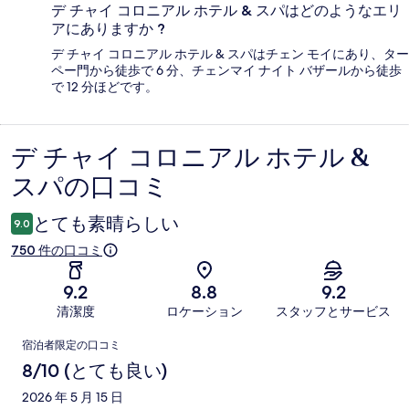
デ チャイ コロニアル ホテル & スパはどのようなエリ
アにありますか ?
デ チャイ コロニアル ホテル & スパはチェン モイにあり、ター
ペー門から徒歩で 6 分、チェンマイ ナイト バザールから徒歩
で 12 分ほどです。
デ チャイ コロニアル ホテル &
口
スパの口コミ
コ
ミ
とても素晴らしい
9.0
750 件の口コミ
9.2
8.8
9.2
清潔度
ロケーション
スタッフとサービス
口
宿泊者限定の口コミ
コ
8/10 (とても良い)
ミ
2026 年 5 月 15 日