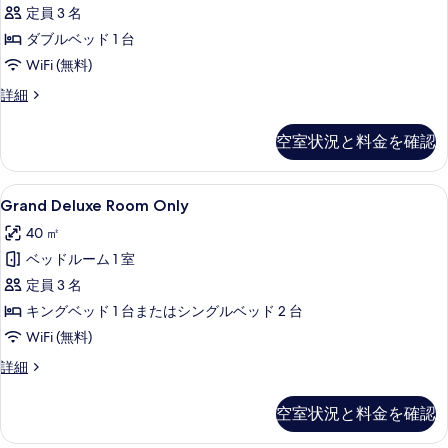
真
定員 3 名
す
を
ダブルベッド 1 台
べ
表
WiFi (無料)
て
示
の
Deluxe
詳細
Room
す
写
Only
空室状況と料金を確認
る
真
の
詳
を
細
Grand
ミニバーのアイテム (無料)、セーフティ
表
30
Grand Deluxe Room Only
Deluxe
示
40 ㎡
Room
す
ベッドルーム 1 室
Only
る
の
定員 3 名
す
キングベッド 1 台またはシングルベッド 2 台
べ
WiFi (無料)
て
Grand
詳細
Deluxe
の
Room
空室状況と料金を確認
写
Only
の
真