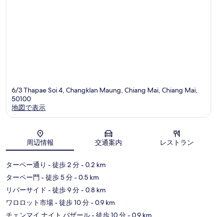
チ
ミ
コ
ェ
ミ
ン
モ
イ
6/3 Thapae Soi 4, Changklan Maung, Chiang Mai, Chiang Mai,
50100
地図で表示
地図
周辺情報
交通案内
レストラン
ターペー通り
- 徒歩 2 分
- 0.2 km
ターペー門
- 徒歩 5 分
- 0.5 km
リバーサイド
- 徒歩 9 分
- 0.8 km
ワロロット市場
- 徒歩 10 分
- 0.9 km
チェンマイ ナイト バザール
- 徒歩 10 分
- 0.9 km