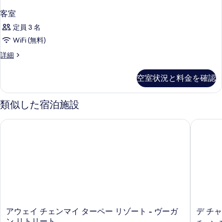
客室
定員 3 名
WiFi (無料)
客
詳細
室
の
空室状況と料金を確認
詳
細
類似した宿泊施設
アウェイ チェンマイ ターペー リゾート - ヴーガン リトリート
デ チャイ
ア
デ
アウェイ チェンマイ ターペー リゾート - ヴーガ
デ チャ
ウ
チ
ン リトリート