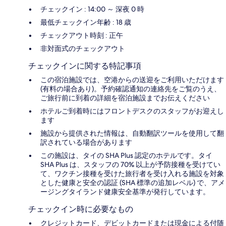
チェックイン : 14:00 ～ 深夜 0 時
最低チェックイン年齢 : 18 歳
チェックアウト時刻 : 正午
非対面式のチェックアウト
チェックインに関する特記事項
この宿泊施設では、空港からの送迎をご利用いただけます
(有料の場合あり)。予約確認通知の連絡先をご覧のうえ、
ご旅行前に到着の詳細を宿泊施設までお伝えください
ホテルご到着時にはフロントデスクのスタッフがお迎えし
ます
施設から提供された情報は、自動翻訳ツールを使用して翻
訳されている場合があります
この施設は、タイの SHA Plus 認定のホテルです。タイ
SHA Plus は、スタッフの 70% 以上が予防接種を受けてい
て、ワクチン接種を受けた旅行者を受け入れる施設を対象
とした健康と安全の認証 (SHA 標準の追加レベル) で、アメ
ージングタイランド健康安全基準が発行しています。
チェックイン時に必要なもの
クレジットカード、デビットカードまたは現金による付随