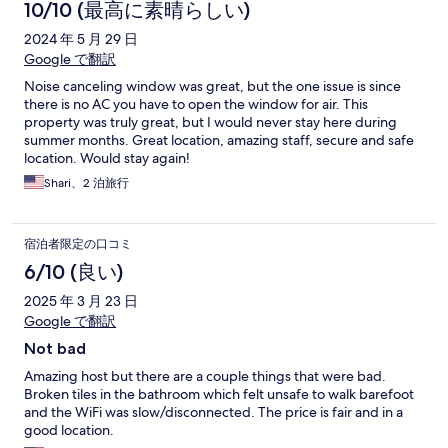
10/10 (最高に素晴らしい)
2024 年 5 月 29 日
Google で翻訳
Noise canceling window was great, but the one issue is since
there is no AC you have to open the window for air. This
property was truly great, but I would never stay here during
summer months. Great location, amazing staff, secure and safe
location. Would stay again!
Shari、2 泊旅行
宿泊者限定の口コミ
6/10 (良い)
2025 年 3 月 23 日
Google で翻訳
Not bad
Amazing host but there are a couple things that were bad.
Broken tiles in the bathroom which felt unsafe to walk barefoot
and the WiFi was slow/disconnected. The price is fair and in a
good location.