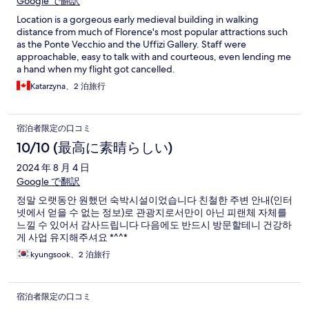
Google で翻訳
Location is a gorgeous early medieval building in walking
distance from much of Florence's most popular attractions such
as the Ponte Vecchio and the Uffizi Gallery. Staff were
approachable, easy to talk with and courteous, even lending me
a hand when my flight got cancelled.
Katarzyna、2 泊旅行
宿泊者限定の口コミ
10/10 (最高に素晴らしい)
2024 年 8 月 4 日
Google で翻訳
정말 오랫동안 원했던 숙박시설이었습니다 친철한 주변 안내(인터
넷에서 얻을 수 없는 정보)로 관광지로서만이 아닌 피랜체 자체를
느낄 수 있어서 감사드립니다 다음에도 반드시 방문할테니 건강하
게 사업 유지해주셔요 *^^*
kyungsook、2 泊旅行
宿泊者限定の口コミ