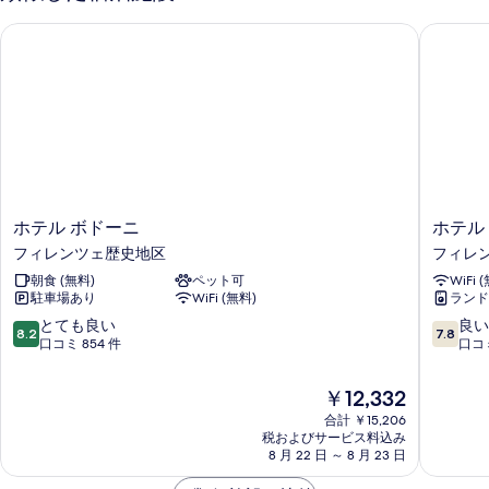
ー
ブ
ホテル ボドーニ
ホテル 
ム
ル
ル
共
ー
用
ム
共
バ
用
ス
バ
ル
ス
ル
ー
ー
ホ
ホ
ホテル ボドーニ
ホテル
ム
ム
テ
テ
フィレンツェ歴史地区
フィレ
の
の
ル
ル
詳
朝食 (無料)
ペット可
WiFi 
ボ
ア
す
細
駐車場あり
WiFi (無料)
ランド
ド
バ
べ
ー
ー
10
10
とても良い
良い
8.2
7.8
ニ
コ
段
段
口コミ 854 件
口コミ
て
フ
フ
階
階
の
ィ
ィ
中
中
現
￥12,332
レ
レ
写
8.2、
7.8、
在
ン
合計 ￥15,206
ン
と
良
真
の
税およびサービス料込み
ツ
ツ
て
い、
料
8 月 22 日 ～ 8 月 23 日
を
ェ
ェ
も
口
金
歴
歴
良
コ