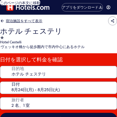
このページの本文に移動
アプリをダウンロード
宿泊施設をすべて表示
ホテル チェステリ
1.0
Hotel Cestelli
つ
ヴェッキオ橋から徒歩圏内で市内中心にあるホテル
星
宿
日付を選択して料金を確認
泊
施
目的地
設
日付
旅行者