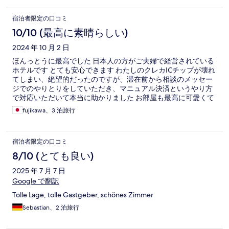
宿泊者限定の口コミ
10/10 (最高に素晴らしい)
2024 年 10 月 2 日
ほんっとうに最高でした 日本人の方がご夫婦で経営されている
ホテルです とても安心できます わたしのクレカICチップが壊れ
てしまい、絶望的だったのですが、滞在前から相談のメッセー
ジでのやりとりをしていただき、マニュアル決済というやり方
で対応いただいて本当に助かりました お部屋も最高に可愛くて
天井が高くてベッドが大きくて本当に滞在しやすかったです 個
fujikawa、3 泊旅行
人的にはバスルームがとってもかわいくて好きです 夜になると
キャンドルが灯って素敵な雰囲気でした 帰国後真似したいなと
思いました トイレバスは他の宿泊客と共用ですが、客室数が少
宿泊者限定の口コミ
ないのであまりバッティングすることなく快適に過ごせました
立地も最高です お買い物したものをすぐに置きに来れるので安
8/10 (とても良い)
心してお買い物できました トイレ休憩に一旦ホテルに戻った
2025 年 7 月 7 日
り、本当に助かりました
Google で翻訳
Tolle Lage, tolle Gastgeber, schönes Zimmer
Sebastian、2 泊旅行