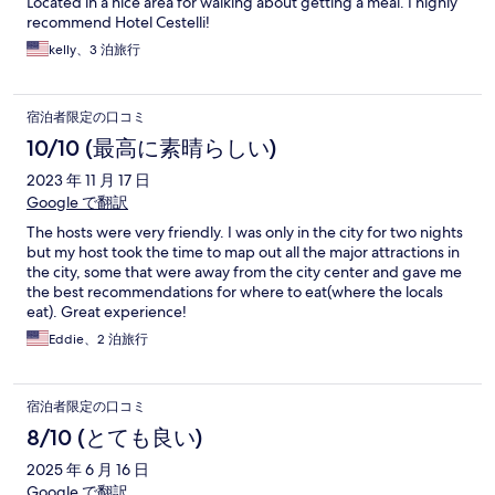
Located in a nice area for walking about getting a meal. I highly
recommend Hotel Cestelli!
kelly、3 泊旅行
宿泊者限定の口コミ
10/10 (最高に素晴らしい)
2023 年 11 月 17 日
Google で翻訳
The hosts were very friendly. I was only in the city for two nights
but my host took the time to map out all the major attractions in
the city, some that were away from the city center and gave me
the best recommendations for where to eat(where the locals
eat). Great experience!
Eddie、2 泊旅行
宿泊者限定の口コミ
8/10 (とても良い)
2025 年 6 月 16 日
Google で翻訳