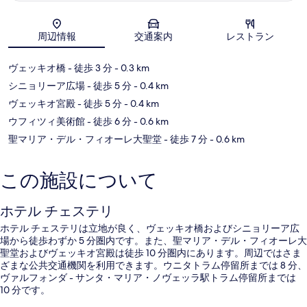
地図
周辺情報
交通案内
レストラン
ヴェッキオ橋
- 徒歩 3 分
- 0.3 km
シニョリーア広場
- 徒歩 5 分
- 0.4 km
ヴェッキオ宮殿
- 徒歩 5 分
- 0.4 km
ウフィツィ美術館
- 徒歩 6 分
- 0.6 km
聖マリア・デル・フィオーレ大聖堂
- 徒歩 7 分
- 0.6 km
この施設について
ホテル チェステリ
ホテル チェステリは立地が良く、ヴェッキオ橋およびシニョリーア広
場から徒歩わずか 5 分圏内です。また、聖マリア・デル・フィオーレ大
聖堂およびヴェッキオ宮殿は徒歩 10 分圏内にあります。周辺ではさま
ざまな公共交通機関を利用できます。ウニタトラム停留所までは 8 分、
ヴァルフォンダ - サンタ・マリア・ノヴェッラ駅トラム停留所までは
10 分です。