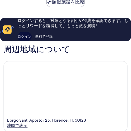
表
は
類似施設を比較
史
史
い、
ミ
￥12,332
示
地
地
口
151
区
区
コ
件
す
ミ
件
ログインすると、対象となる割引や特典を確認できます。も
る
854
の
っとリワードを獲得して、もっと旅を満喫 !
件
口
件
コ
ログイン
無料で登録
の
ミ
口
周辺地域について
コ
ミ
Borgo Santi Apostoli 25, Florence, FI, 50123
地図で表示