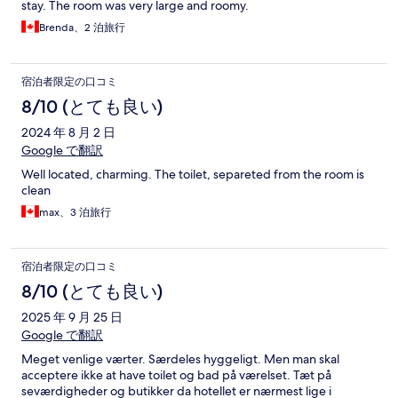
stay. The room was very large and roomy.
Brenda、2 泊旅行
宿泊者限定の口コミ
8/10 (とても良い)
2024 年 8 月 2 日
Google で翻訳
Well located, charming. The toilet, separeted from the room is
clean
max、3 泊旅行
宿泊者限定の口コミ
8/10 (とても良い)
2025 年 9 月 25 日
Google で翻訳
Meget venlige værter. Særdeles hyggeligt. Men man skal
acceptere ikke at have toilet og bad på værelset. Tæt på
seværdigheder og butikker da hotellet er nærmest lige i