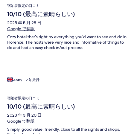
宿泊者限定の口コミ
10/10 (最高に素晴らしい)
2025 年 5 月 28 日
Google で翻訳
Cozy hotel that’s right by everything you’d want to see and do in
Florence. The hosts were very nice and informative of things to
do and had an easy check in/out process.
Abby、2 泊旅行
宿泊者限定の口コミ
10/10 (最高に素晴らしい)
2023 年 3 月 20 日
Google で翻訳
Simply, good value, friendly, close to all the sights and shops.