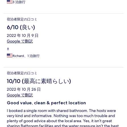
3 泊旅行
宿泊者限定の口コミ
6/10 (良い)
2022 年 10 月 9 日
Google で翻訳
±
Richard、1 泊旅行
宿泊者限定の口コミ
10/10 (最高に素晴らしい)
2022 年 10 月 26 日
Google で翻訳
Good value, clean & perfect location
I booked a single room with shared bathroom. The hosts were
very kind and informative. Nothing was too much trouble and
plenty of good advice about the local area. Yes, it isn’t great
sharing Bathroom facilities and the water pressure isn’t the best