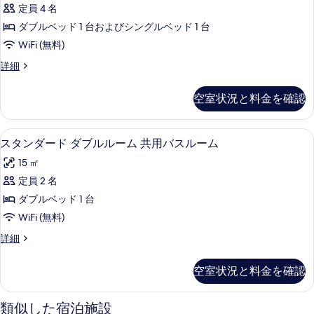
プ
を
の
て
定員 4 名
ル
表
詳
の
ダブルベッド 1 台およびシングルベッド 1 台
細
ル
示
写
WiFi (無料)
ー
す
真
ト
詳細
ム
る
リ
を
の
プ
空室状況と料金を確認
表
ル
す
ル
示
べ
ー
スタンダード ダブルルーム 共用バスル
ス
す
18
ム
スタンダード ダブルルーム 共用バスルーム
て
タ
の
る
の
15 ㎡
詳
ン
細
写
定員 2 名
ダ
真
ダブルベッド 1 台
ー
を
WiFi (無料)
ド
表
ス
詳細
ダ
タ
示
ブ
ン
空室状況と料金を確認
す
ダ
ル
ー
る
ル
ド
類似した宿泊施設
ダ