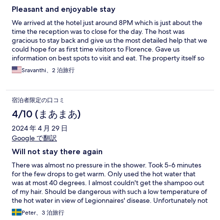
Pleasant and enjoyable stay
We arrived at the hotel just around 8PM which is just about the
time the reception was to close for the day. The host was
gracious to stay back and give us the most detailed help that we
could hope for as first time visitors to Florence. Gave us
information on best spots to visit and eat. The property itself so
close to all main attractions in Florence between 5 to 15 minutes
Sravanthi、2 泊旅行
walk to most of them. It is also located in the trendiest part of
the town. The walk from the Novella station to the hotel was
enjoyable with many sights to see along the way. It does come
宿泊者限定の口コミ
with a shared bathroom with other guests. So you have to be
mindful and keep it clean.
4/10 (まあまあ)
2024 年 4 月 29 日
Google で翻訳
Will not stay there again
There was almost no pressure in the shower. Took 5-6 minutes
for the few drops to get warm. Only used the hot water that
was at most 40 degrees. I almost couldn't get the shampoo out
of my hair. Should be dangerous with such a low temperature of
the hot water in view of Legionnaires' disease. Unfortunately not
a hotel I recommend
Peter、3 泊旅行