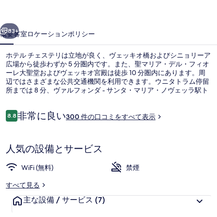
テ
前へ
次へ
リ
83+
概要
客室
ロケーション
ポリシー
の
ホテル チェステリは立地が良く、ヴェッキオ橋およびシニョリーア
写
広場から徒歩わずか 5 分圏内です。また、聖マリア・デル・フィオ
ーレ大聖堂およびヴェッキオ宮殿は徒歩 10 分圏内にあります。周
真
辺ではさまざまな公共交通機関を利用できます。ウニタトラム停留
ギ
所までは 8 分、ヴァルフォンダ - サンタ・マリア・ノヴェッラ駅ト
ラム停留所までは 10 分です。
ャ
口
非常に良い
8.8
300 件の口コミをすべて表示
10段階中8.8
ラ
コ
ミ
スタンダード ダブルルーム 共用バスルー
リ
人気の設備とサービス
ー
WiFi (無料)
禁煙
すべて見る
主な設備 / サービス
(7)