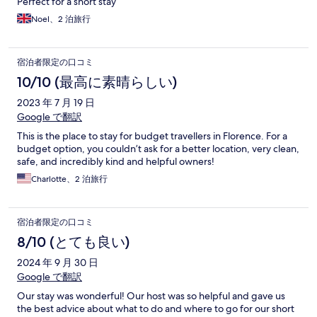
Perfect for a short stay
Noel、2 泊旅行
宿泊者限定の口コミ
10/10 (最高に素晴らしい)
2023 年 7 月 19 日
Google で翻訳
This is the place to stay for budget travellers in Florence. For a
budget option, you couldn’t ask for a better location, very clean,
safe, and incredibly kind and helpful owners!
Charlotte、2 泊旅行
宿泊者限定の口コミ
8/10 (とても良い)
2024 年 9 月 30 日
Google で翻訳
Our stay was wonderful! Our host was so helpful and gave us
the best advice about what to do and where to go for our short