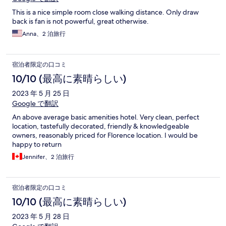
This is a nice simple room close walking distance. Only draw
back is fan is not powerful, great otherwise.
Anna、2 泊旅行
宿泊者限定の口コミ
10/10 (最高に素晴らしい)
2023 年 5 月 25 日
Google で翻訳
An above average basic amenities hotel. Very clean, perfect
location, tastefully decorated, friendly & knowledgeable
owners, reasonably priced for Florence location. I would be
happy to return
Jennifer、2 泊旅行
宿泊者限定の口コミ
10/10 (最高に素晴らしい)
2023 年 5 月 28 日