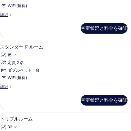
ル
絞
WiFi (無料)
り
ー
シ
詳細
込
ム
ン
み
共
グ
条
空室状況と料金を確認
ル
用
件
ル
バ
ー
スタンダード ルーム | WiFi (
ス
19
ム
スタンダード ルーム
ス
タ
共
ル
15 ㎡
用
ン
バ
ー
定員 2 名
ダ
ス
ム
ダブルベッド 1 台
ル
ー
ー
の
WiFi (無料)
ド
ム
す
ス
詳細
の
ル
タ
べ
詳
ー
ン
細
空室状況と料金を確認
て
ダ
ム
ー
の
の
ド
トリプルルーム | WiFi (無料)
ト
写
11
ル
トリプルルーム
す
リ
ー
真
べ
32 ㎡
ム