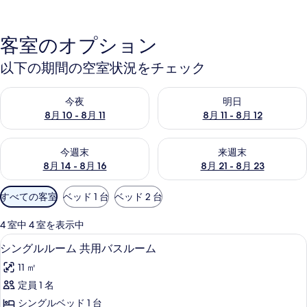
客室のオプション
以下の期間の空室状況をチェック
今夜 8月 10 - 8月 11 の空室状況をチェック
明日 8月 11 - 8月 12 の空
今夜
明日
8月 10 - 8月 11
8月 11 - 8月 12
今週末 8月 14 - 8月 16 の空室状況をチェック
来週末 8月 21 - 8月 23 の
今週末
来週末
8月 14 - 8月 16
8月 21 - 8月 23
利
すべての客室
ベッド 1 台
ベッド 2 台
用
可
4 室中 4 室を表示中
能
シングルルーム 共用バスルーム | W
シ
9
シングルルーム 共用バスルーム
な
ン
客
11 ㎡
グ
室
定員 1 名
ル
の
シングルベッド 1 台