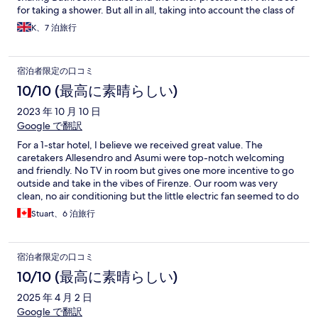
for taking a shower. But all in all, taking into account the class of
Hotel, the friendliness of the hosts and the cleanliness of the
K、7 泊旅行
facilities I would definitely consider booking again. The location
is perfect for the surrounding area.
宿泊者限定の口コミ
10/10 (最高に素晴らしい)
2023 年 10 月 10 日
Google で翻訳
For a 1-star hotel, I believe we received great value. The
caretakers Allesendro and Asumi were top-notch welcoming
and friendly. No TV in room but gives one more incentive to go
outside and take in the vibes of Firenze. Our room was very
clean, no air conditioning but the little electric fan seemed to do
the trick. Overall, I was very pleased. Thank you Alessandro and
Stuart、6 泊旅行
Asumi for making our stay and experience possible.
宿泊者限定の口コミ
10/10 (最高に素晴らしい)
2025 年 4 月 2 日
Google で翻訳