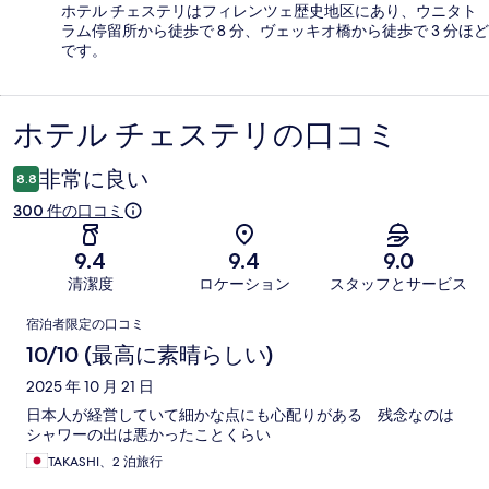
ホテル チェステリはフィレンツェ歴史地区にあり、ウニタト
ラム停留所から徒歩で 8 分、ヴェッキオ橋から徒歩で 3 分ほど
です。
ホテル チェステリの口コミ
口
コ
非常に良い
8.8
ミ
300 件の口コミ
9.4
9.4
9.0
清潔度
ロケーション
スタッフとサービス
口
宿泊者限定の口コミ
コ
10/10 (最高に素晴らしい)
ミ
2025 年 10 月 21 日
日本人が経営していて細かな点にも心配りがある 残念なのは
シャワーの出は悪かったことくらい
TAKASHI、2 泊旅行