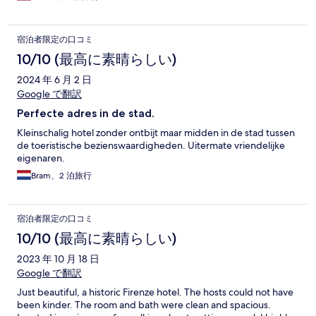
宿泊者限定の口コミ
10/10 (最高に素晴らしい)
2024 年 6 月 2 日
Google で翻訳
Perfecte adres in de stad.
Kleinschalig hotel zonder ontbijt maar midden in de stad tussen
de toeristische bezienswaardigheden. Uitermate vriendelijke
eigenaren.
Bram、2 泊旅行
宿泊者限定の口コミ
10/10 (最高に素晴らしい)
2023 年 10 月 18 日
Google で翻訳
Just beautiful, a historic Firenze hotel. The hosts could not have
been kinder. The room and bath were clean and spacious.