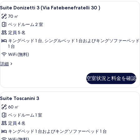
て
Fatebenefratelli
Suite
Suite Donizetti 3 (Via Fatebe
11
30
Suite Donizetti 3 (Via Fatebenefratelli 30 )
の
Donizetti
)
70 ㎡
写
の
3
詳
ベッドルーム 2 室
真
(Via
細
Fatebenefratelli
定員 5 名
を
30
キングベッド 1 台, シングルベッド 1 台およびキングソファーベッド
表
1 台
)
示
の
WiFi (無料)
す
す
Suite
詳細
る
Donizetti
べ
3
空室状況と料金を確認
て
(Via
Fatebenefratelli
の
30
Suite
Suite Toscanini 3 | リビング 
写
6
)
Suite Toscanini 3
Toscanini
真
の
60 ㎡
詳
3
を
細
ベッドルーム 1 室
の
表
定員 4 名
す
示
キングベッド 1 台およびキングソファーベッド 1 台
べ
す
WiFi (無料)