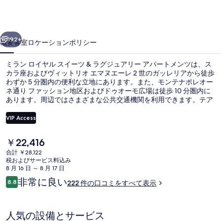
ヤ
ル
前へ
次へ
ス
192+
概要
客室
ロケーション
ポリシー
イ
ミラン ロイヤル スイーツ & ラグジュアリー アパートメンツは、ス
ー
カラ座およびヴィットリオ エマヌエーレ 2 世のガッレリアから徒歩
わずか 5 分圏内の便利な立地にあります。また、モンテナポレオー
ツ
ネ通り ファッション地区およびドゥオーモ広場は徒歩 10 分圏内に
&
あります。周辺ではさまざまな公共交通機関を利用できます。テア
トロ・アラ・スカラ トラム停留所までは 2 分、地下鉄モンテナポレ
ラ
オーネ駅までは 4 分です。
VIP Access
グ
現
￥22,416
ジ
Suite Clotilde 2 ( Viale Mon
在
合計 ￥28,122
の
ュ
税およびサービス料込み
料
8 月 16 日 ～ 8 月 17 日
金
ア
口
非常に良い
8.8
222 件の口コミをすべて表示
は
10段階中8.8
コ
リ
￥22,416
ミ
で
ー
す
人気の設備とサービス