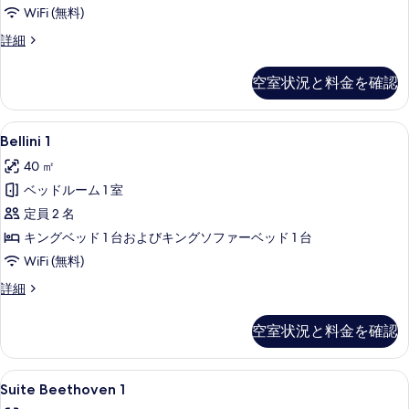
WiFi (無料)
て
の
Suite
詳細
Bellini
写
2
空室状況と料金を確認
真
の
詳
を
細
Bellini
Bellini 1 | 高級寝具、ミニバー、セ
表
5
Bellini 1
1
示
40 ㎡
の
す
ベッドルーム 1 室
す
る
定員 2 名
べ
キングベッド 1 台およびキングソファーベッド 1 台
て
WiFi (無料)
の
Bellini
詳細
写
1
真
の
空室状況と料金を確認
詳
を
細
表
Suite
Suite Beethoven 1 | リビング 
示
7
Suite Beethoven 1
Beethoven