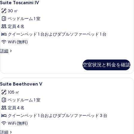
4
)
Suite Toscanini IV
写
Toscanini
の
30 ㎡
真
詳
IV
細
ベッドルーム 1 室
の
を
定員 4 名
す
表
クイーンベッド 1 台およびダブルソファーベッド 1 台
べ
示
WiFi (無料)
て
す
の
Suite
詳細
る
Toscanini
写
IV
空室状況と料金を確認
真
の
詳
を
細
Suite
Suite Beethoven V | リビング
表
7
Suite Beethoven V
Beethoven
示
105 ㎡
V
す
ベッドルーム 1 室
の
る
定員 4 名
す
クイーンベッド 1 台およびダブルソファーベッド 3 台
べ
WiFi (無料)
て
の
Suite
詳細