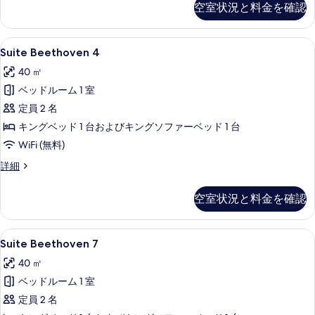
空室状況と料金を確認
真
の
詳
を
細
Suite
Suite Beethoven 4 | 高級寝
表
6
Suite Beethoven 4
Beethoven
示
40 ㎡
4
す
ベッドルーム 1 室
の
る
定員 2 名
す
キングベッド 1 台およびキングソファーベッド 1 台
べ
WiFi (無料)
て
の
Suite
詳細
Beethoven
写
4
空室状況と料金を確認
真
の
詳
を
細
Suite
Suite Beethoven 7 | 高級寝
表
7
Suite Beethoven 7
Beethoven
示
40 ㎡
7
す
ベッドルーム 1 室
の
る
定員 2 名
す