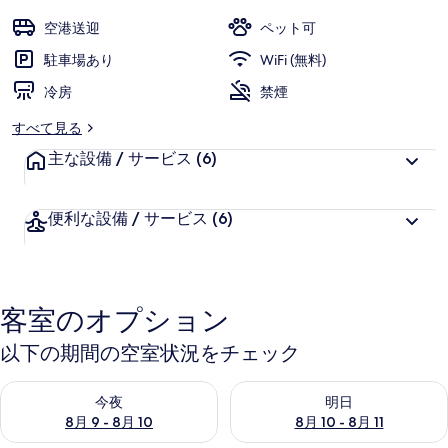
ア
空港送迎
ペット可
パ
駐車場あり
WiFi (無料)
ー
冷房
禁煙
ト
すべて見る
メ
主な設備 / サービス
(6)
ン
ツ
便利な設備 / サービス
(6)
の
写
真
客室のオプション
ギ
以下の期間の空室状況をチェック
ャ
今夜 8月 9 - 8月 10 の空室状況をチェック
明日 8月 10 - 8月 11 の空
ラ
今夜
明日
リ
8月 9 - 8月 10
8月 10 - 8月 11