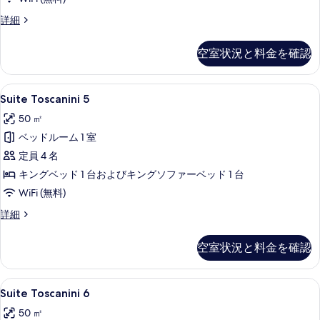
て
る
の
Suite
詳細
Toscanini
写
3
空室状況と料金を確認
真
の
詳
を
細
Suite
Suite Toscanini 5 | リビング 
表
6
Suite Toscanini 5
Toscanini
示
50 ㎡
5
す
ベッドルーム 1 室
の
る
定員 4 名
す
キングベッド 1 台およびキングソファーベッド 1 台
べ
WiFi (無料)
て
の
Suite
詳細
Toscanini
写
5
空室状況と料金を確認
真
の
詳
を
細
Suite
Suite Toscanini 6 | リビング 
表
6
Suite Toscanini 6
Toscanini
示
50 ㎡
6