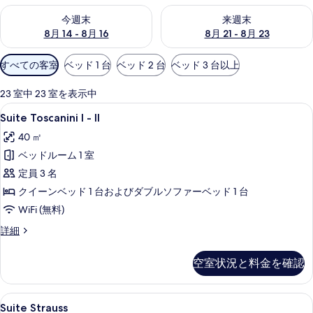
ー
今週末 8月 14 - 8月 16 の空室状況をチェック
来週末 8月 21 - 8月 23 の
今週末
来週末
8月 14 - 8月 16
8月 21 - 8月 23
利
すべての客室
ベッド 1 台
ベッド 2 台
ベッド 3 台以上
用
可
23 室中 23 室を表示中
能
Suite
Suite Toscanini I - II |
6
Suite Toscanini I - II
な
Toscanini
客
40 ㎡
I
室
ベッドルーム 1 室
-
の
II
定員 3 名
絞
の
クイーンベッド 1 台およびダブルソファーベッド 1 台
り
す
WiFi (無料)
込
べ
み
Suite
詳細
Toscanini
条
て
I
件
の
空室状況と料金を確認
-
写
II
の
真
Suite
Suite Strauss | 高級寝具、ミニ
6
詳
Suite Strauss