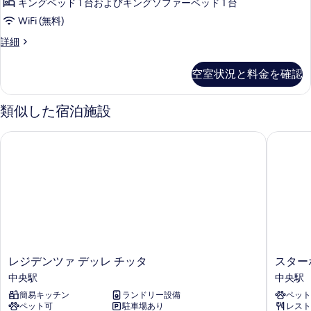
キングベッド 1 台およびキングソファーベッド 1 台
べ
WiFi (無料)
て
の
Suite
詳細
Beethoven
写
7
空室状況と料金を確認
真
の
詳
を
細
類似した宿泊施設
表
示
レジデンツァ デッレ チッタ
スターホテ
す
る
レ
ス
レジデンツァ デッレ チッタ
スターホ
ジ
タ
中央駅
中央駅
デ
ー
簡易キッチン
ランドリー設備
ペット
ン
ホ
ペット可
駐車場あり
レスト
ツ
テ