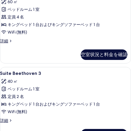
す
60 ㎡
1
る
ベッドルーム 1 室
の
定員 4 名
す
キングベッド 1 台およびキングソファーベッド 1 台
べ
WiFi (無料)
て
の
Suite
詳細
Beethoven
写
1
空室状況と料金を確認
真
の
詳
を
細
Suite
Suite Beethoven 3 | 高級寝
表
6
Suite Beethoven 3
Beethoven
示
40 ㎡
3
す
ベッドルーム 1 室
の
る
定員 2 名
す
キングベッド 1 台およびキングソファーベッド 1 台
べ
WiFi (無料)
て
の
Suite
詳細
Beethoven
写
3