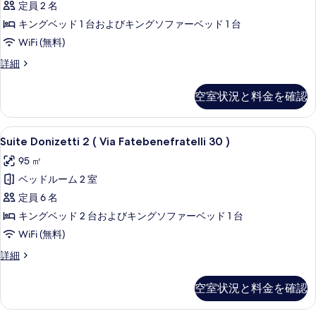
定員 2 名
す
表
キングベッド 1 台およびキングソファーベッド 1 台
べ
示
WiFi (無料)
て
す
の
Suite
詳細
る
Beethoven
写
VI
空室状況と料金を確認
真
の
詳
を
細
Suite
Suite Donizetti 2 ( Via Fate
表
10
Suite Donizetti 2 ( Via Fatebenefratelli 30 )
Donizetti
示
95 ㎡
2
す
ベッドルーム 2 室
(
る
Via
定員 6 名
Fatebenefratelli
キングベッド 2 台およびキングソファーベッド 1 台
30
WiFi (無料)
)
Suite
詳細
の
Donizetti
2
す
空室状況と料金を確認
(
べ
Via