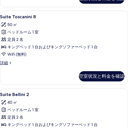
真
の
詳
を
細
Suite
Suite Toscanini 8 | 専用キ
表
7
Suite Toscanini 8
Toscanini
示
50 ㎡
8
す
ベッドルーム 1 室
の
る
定員 2 名
す
キングベッド 1 台およびキングソファーベッド 1 台
べ
WiFi (無料)
て
の
Suite
詳細
Toscanini
写
8
空室状況と料金を確認
真
の
詳
を
細
Suite
Suite Bellini 2 | 高級寝具、ミ
表
6
Suite Bellini 2
Bellini
示
40 ㎡
2
す
ベッドルーム 1 室
の
る
定員 2 名
す
キングベッド 1 台およびキングソファーベッド 1 台
べ