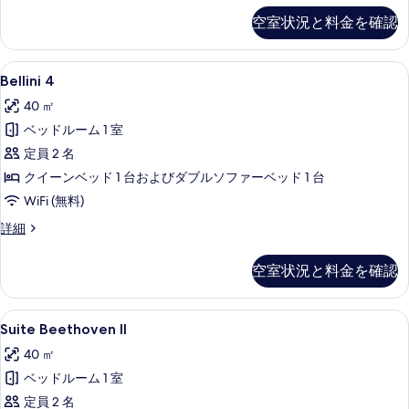
真
の
空室状況と料金を確認
詳
を
細
表
Bellini
Bellini 4 | 専用キッチン | エ
示
6
Bellini 4
4
す
40 ㎡
の
る
ベッドルーム 1 室
す
定員 2 名
べ
クイーンベッド 1 台およびダブルソファーベッド 1 台
て
WiFi (無料)
の
Bellini
詳細
写
4
真
の
空室状況と料金を確認
詳
を
細
表
Suite
Suite Beethoven II | 高級寝
示
5
Suite Beethoven II
Beethoven
す
40 ㎡
II
る
ベッドルーム 1 室
の
定員 2 名
す