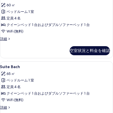
Strauss
を
細
60 ㎡
の
表
ベッドルーム 1 室
す
示
定員 4 名
べ
す
クイーンベッド 1 台およびダブルソファーベッド 1 台
て
る
WiFi (無料)
の
Suite
詳細
写
Strauss
真
の
空室状況と料金を確認
詳
を
細
表
Suite
Suite Bach | 高級寝具、ミニバー
示
6
Suite Bach
Bach
す
65 ㎡
の
る
ベッドルーム 1 室
す
定員 4 名
べ
クイーンベッド 1 台およびダブルソファーベッド 1 台
て
WiFi (無料)
の
Suite
詳細
写
Bach