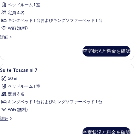
す
ベッドルーム 1 室
の
る
定員 4 名
す
キングベッド 1 台およびキングソファーベッド 1 台
べ
WiFi (無料)
て
の
Suite
詳細
Toscanini
写
6
空室状況と料金を確認
真
の
詳
を
細
Suite
Suite Toscanini 7 | リビング 
表
9
Suite Toscanini 7
Toscanini
示
50 ㎡
7
す
ベッドルーム 1 室
の
る
定員 3 名
す
キングベッド 1 台およびキングソファーベッド 1 台
べ
WiFi (無料)
て
の
Suite
詳細
Toscanini
写
7
空室状況と料金を確認