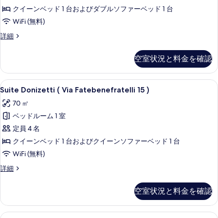
クイーンベッド 1 台およびダブルソファーベッド 1 台
べ
WiFi (無料)
て
の
Suite
詳細
Beethoven
写
II
空室状況と料金を確認
真
の
詳
を
細
Suite
Suite Donizetti ( Via Fateben
表
17
Suite Donizetti ( Via Fatebenefratelli 15 )
Donizetti
示
70 ㎡
(
す
ベッドルーム 1 室
Via
る
Fatebenefratelli
定員 4 名
15
クイーンベッド 1 台およびクイーンソファーベッド 1 台
)
WiFi (無料)
の
Suite
詳細
す
Donizetti
(
べ
空室状況と料金を確認
Via
て
Fatebenefratelli
15
の
Suite
Suite Toscanini IV | リビング