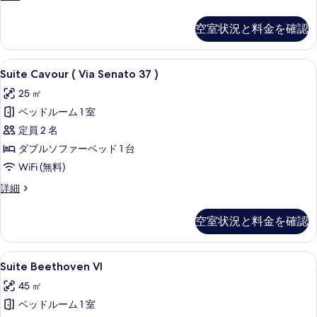
Beethoven
写
V
空室状況と料金を確認
真
の
詳
を
細
Suite
Suite Cavour ( Via Senato 
表
6
Suite Cavour ( Via Senato 37 )
Cavour
示
25 ㎡
(
す
ベッドルーム 1 室
Via
る
Senato
定員 2 名
37
ダブルソファーベッド 1 台
)
WiFi (無料)
の
Suite
詳細
す
Cavour
(
べ
空室状況と料金を確認
Via
て
Senato
37
の
Suite
Suite Beethoven VI | 高級寝
5
)
Suite Beethoven VI
写
Beethoven
の
45 ㎡
真
詳
VI
細
ベッドルーム 1 室
の
を