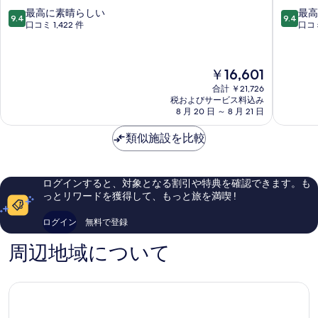
ァ
ル
10
10
最高に素晴らしい
最高
9.4
9.4
デ
ズ
段
段
口コミ 1,422 件
口コミ
ッ
E.c.ho.
階
階
レ
中
中
中
チ
央
9.4、
9.4、
現
￥16,601
ッ
駅
最
最
在
タ
高
高
合計 ￥21,726
の
中
税およびサービス料込み
に
に
料
8 月 20 日 ～ 8 月 21 日
央
素
素
金
駅
晴
晴
は
類似施設を比較
ら
ら
￥16,601
し
し
い、
い、
口
口
ログインすると、対象となる割引や特典を確認できます。も
コ
コ
っとリワードを獲得して、もっと旅を満喫 !
ミ
ミ
1,422
1,018
ログイン
無料で登録
件
件
件
件
周辺地域について
の
の
口
口
コ
コ
ミ
ミ