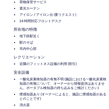
荷物保管サービス
遮光カーテン
アイロン / アイロン台 (要リクエスト)
24 時間対応フロントデスク
所在地の特徴
地下鉄駅近く
駅のそば
市内中心部
レクリエーション
近隣のフィットネス設備の利用 (割引)
安全設備
一酸化炭素検知器の有無不明 (施設における一酸化炭素検
知器の有無について、オーナーから情報提供はありませ
ん。ポータブル検知器の持ち込みをご検討ください)
煙感知器あり (オーナーによると、施設に煙感知器がある
とのことです)
消火器