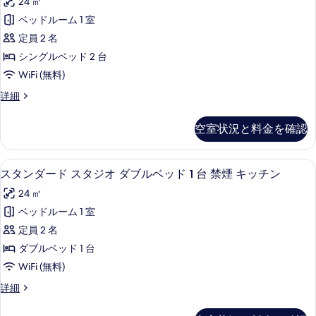
24 ㎡
オ
ッ
ン
キ
ベッドルーム 1 室
ド
ダ
ン
定員 2 名
1
グ
ー
ベ
シングルベッド 2 台
台
ド
ッ
WiFi (無料)
ソ
ド
ス
1
フ
ス
詳細
タ
台
タ
ァ
ソ
ジ
ン
空室状況と料金を確認
ー
フ
ダ
オ
ァ
ー
ベ
シ
ー
ド
スタンダード スタジオ ダブルベッド 1
ス
ッ
ベ
8
ス
スタンダード スタジオ ダブルベッド 1 台 禁煙 キッチン
ン
ッ
タ
タ
ド
グ
24 ㎡
ド
ジ
ン
付
付
オ
ル
ベッドルーム 1 室
ダ
き
シ
き
ベ
定員 2 名
禁
ン
ー
禁
煙
グ
ッ
ダブルベッド 1 台
ド
(4
煙
ル
ド
WiFi (無料)
People)
ベ
ス
(4
の
2
ッ
ス
詳細
タ
People)
詳
ド
タ
台
細
の
2
ジ
ン