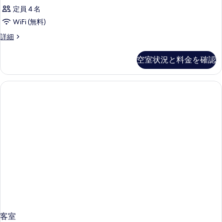
煙
禁
示
定員 4 名
煙
簡
簡
す
WiFi (無料)
易
易
る
客
詳細
キ
キ
室
ッ
ッ
の
チ
空室状況と料金を確認
詳
ン
チ
細
の
ン
詳
の
細
す
べ
て
の
写
真
を
表
示
客室
す