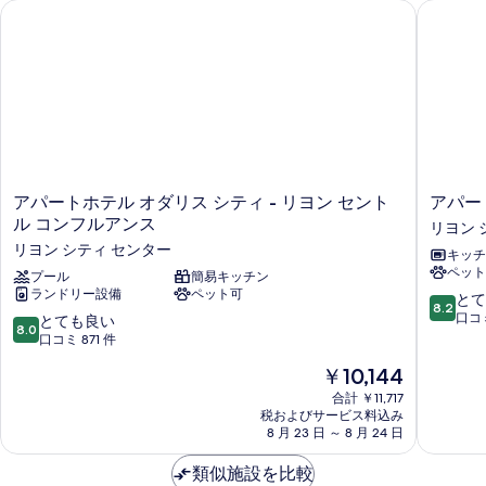
アパートホテル オダリス シティ - リヨン セントル コンフル
アパート
表
示
す
る
ア
ア
アパートホテル オダリス シティ - リヨン セント
アパー
パ
パ
ル コンフルアンス
リヨン 
ー
ー
リヨン シティ センター
キッチ
ト
ト
ペット
ホ
プール
簡易キッチン
シ
ランドリー設備
ペット可
テ
テ
10
とて
8.2
ル
ィ
段
口コミ
10
とても良い
8.0
オ
コ
階
段
口コミ 871 件
ダ
ン
中
階
現
￥10,144
リ
フ
8.2、
中
在
ス
ォ
と
8.0、
合計 ￥11,717
の
シ
ー
て
税およびサービス料込み
と
料
テ
8 月 23 日 ～ 8 月 24 日
ト
も
て
金
ィ
リ
良
も
は
-
類似施設を比較
ヨ
い、
良