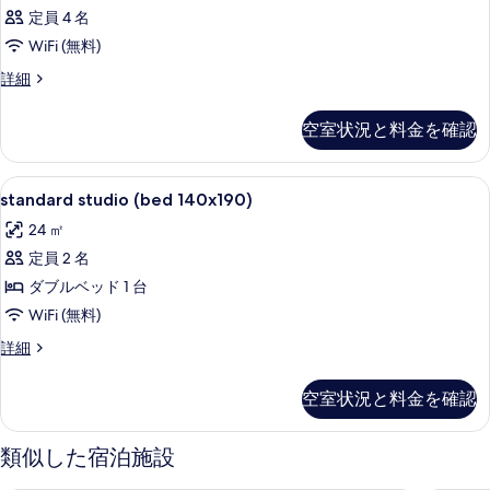
定員 4 名
る
WiFi (無料)
客
詳細
室
の
空室状況と料金を確認
詳
細
standard
高級寝具、セーフティボックス (室内
3
standard studio (bed 140x190)
studio
24 ㎡
(bed
定員 2 名
140x190)
の
ダブルベッド 1 台
す
WiFi (無料)
べ
standard
詳細
studio
て
(bed
空室状況と料金を確認
の
140x190)
の
写
詳
類似した宿泊施設
真
細
を