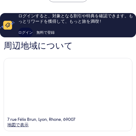
￥10,144
リ
ン
口
い、
ヨ
ジ
コ
口
ン
ェ
ミ
コ
ログインすると、対象となる割引や特典を確認できます。も
セ
ル
137
ミ
っとリワードを獲得して、もっと旅を満喫 !
ン
ラ
件
871
ト
ン
件
件
ログイン
無料で登録
ル
リ
の
件
コ
ヨ
口
の
周辺地域について
ン
ン
コ
口
フ
シ
ミ
コ
ル
テ
ミ
ア
ィ
ン
セ
ス
ン
リ
タ
ヨ
ー
ン
シ
テ
ィ
セ
ン
7 rue Félix Brun, Lyon, Rhone, 69007
タ
地図で表示
ー