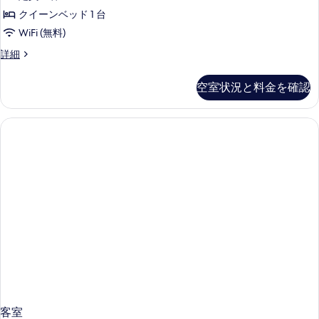
る
ド
べ
タ
ベ
クイーンベッド 1 台
1
ッ
て
ジ
WiFi (無料)
台
ド
の
オ
1
禁
ビ
詳細
写
台
ス
ジ
煙
禁
ネ
真
イ
空室状況と料金を確認
煙
キ
ス
を
ー
キ
ス
ッ
ッ
タ
表
ト
チ
チ
ジ
示
ク
ン
オ
ン
の
す
ス
イ
の
詳
イ
る
ー
細
ー
す
ン
ト
べ
ク
ベ
て
イ
ッ
ー
の
ン
ド
写
ベ
1
ッ
真
台
ド
を
1
禁
台
客室
表