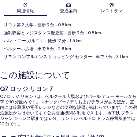
地図
周辺情報
交通案内
レストラン
リヨン第 2 大学
- 徒歩 9 分
- 0.8 km
強制収容とレジスタンス歴史館
- 徒歩 9 分
- 0.8 km
ハレ トニー ガルニエ
- 徒歩 17 分
- 1.5 km
ベルクール広場
- 車で 5 分
- 2.8 km
リヨン コンフルエンス ショッピング センター
- 車で 7 分
- 3.1 km
この施設について
Q7 ロッジ リヨン 7
Q7 ロッジ リヨン 7は、ベルクール広場およびパール デュー モールから
車で 10 分圏内です。スナックバー / デリおよびテラスがあるほか、室
内には冷蔵庫や電子レンジなどの便利な設備が備わっています。この宿
泊施設からは歩いてすぐ公共交通機関を利用できます。地下鉄 プラス
ジャン ジョレス駅までは 6 分、サントル ベルトロ トラム停留所までは
10 分です。