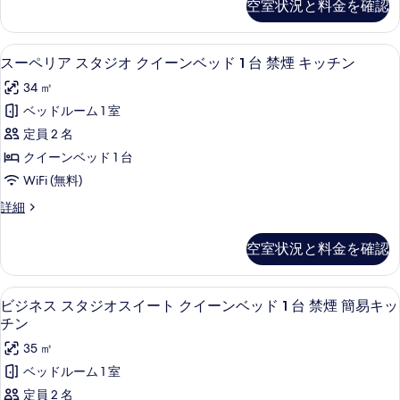
禁
空室状況と料金を確認
台
ダ
す
オ
禁
煙
ー
べ
ダ
煙
ド
キ
スーペリア スタジオ クイーンベッド 1
ス
キ
8
ス
スーペリア スタジオ クイーンベッド 1 台 禁煙 キッチン
て
ブ
ッ
ッ
ー
タ
の
ル
34 ㎡
チ
ジ
チ
ペ
ン
オ
写
ベ
ベッドルーム 1 室
ン
リ
の
ダ
真
ッ
定員 2 名
詳
ブ
の
ア
細
を
ル
ド
クイーンベッド 1 台
す
ス
ベ
表
1
WiFi (無料)
ッ
べ
タ
台
示
ド
ス
詳細
て
ジ
1
ー
禁
す
の
台
オ
ペ
煙
空室状況と料金を確認
る
禁
リ
写
ク
煙
キ
ア
真
イ
キ
ス
ッ
ビジネス スタジオスイート クイーンベ
ビ
ッ
10
タ
ビジネス スタジオスイート クイーンベッド 1 台 禁煙 簡易キッ
を
ー
チ
チ
ジ
ジ
チン
表
ン
ン
オ
ン
ネ
35 ㎡
の
ク
示
ベ
の
ス
詳
イ
ベッドルーム 1 室
す
ッ
細
ー
す
ス
定員 2 名
ン