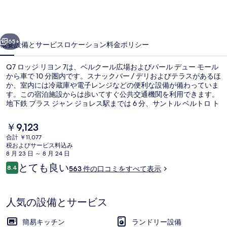
ヨ
ン
前へ
次へ
7
65+
概要
設備とサービス
ロケーション
料金
ポリシー
の
Q7 ロッジ リヨン 7は、ベルクール広場およびパール デュー モール
写
から車で 10 分圏内です。スナックバー / デリおよびテラスがあるほ
真
か、室内には冷蔵庫や電子レンジなどの便利な設備が備わっていま
す。この宿泊施設からは歩いてすぐ公共交通機関を利用できます。
ギ
地下鉄 プラス ジャン ジョレス駅までは 6 分、サントル ベルトロ ト
ラム停留所までは 10 分です。
ャ
現
￥9,123
ラ
在
合計 ￥11,077
の
税およびサービス料込み
リ
フロント
料
8 月 23 日 ～ 8 月 24 日
金
ー
口
とても良い
8.4
563 件の口コミをすべて表示
は
10段階中8.4
コ
￥9,123
ミ
で
す
人気の設備とサービス
簡易キッチン
ランドリー設備