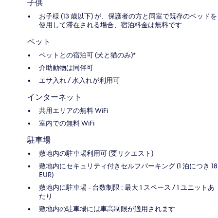
子供
お子様 (13 歳以下) が、保護者の方と同室で既存のベッドを
使用して滞在される場合、宿泊料金は無料です
ペット
ペットとの宿泊可 (犬と猫のみ)*
介助動物は同伴可
エサ入れ / 水入れが利用可
インターネット
共用エリアの無料 WiFi
室内での無料 WiFi
駐車場
敷地内の駐車場利用可 (要リクエスト)
敷地内にセキュリティ付きセルフパーキング (1 泊につき 18
EUR)
敷地内に駐車場 - 台数制限 : 最大 1 スペース / 1 ユニットあ
たり
敷地内の駐車場には車高制限が適用されます