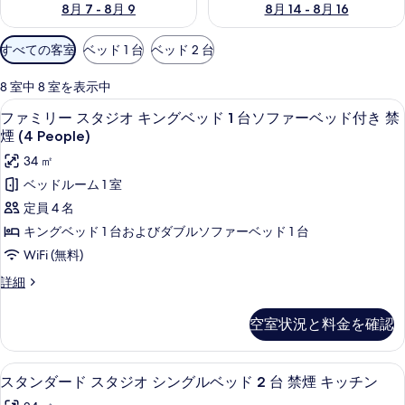
8月 7 - 8月 9
8月 14 - 8月 16
利
すべての客室
ベッド 1 台
ベッド 2 台
用
可
8 室中 8 室を表示中
能
ファミリー スタジオ キングベッド 1 台
フ
10
ファミリー スタジオ キングベッド 1 台ソファーベッド付き 禁
な
ァ
煙 (4 People)
客
ミ
34 ㎡
室
リ
の
ベッドルーム 1 室
ー
絞
定員 4 名
り
ス
キングベッド 1 台およびダブルソファーベッド 1 台
込
タ
WiFi (無料)
み
ジ
条
フ
詳細
オ
ァ
件
ミ
キ
空室状況と料金を確認
リ
ン
ー
ス
グ
スタンダード スタジオ シングルベッド
ス
7
タ
スタンダード スタジオ シングルベッド 2 台 禁煙 キッチン
ベ
タ
ジ