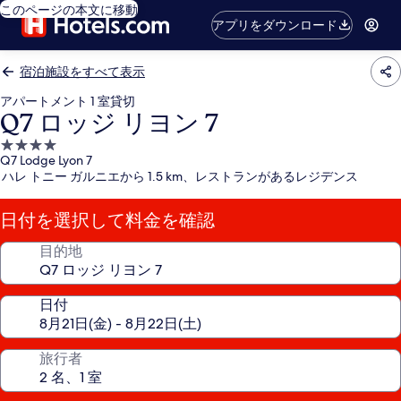
このページの本文に移動
アプリをダウンロード
宿泊施設をすべて表示
アパートメント 1 室貸切
Q7 ロッジ リヨン 7
4.0
Q7 Lodge Lyon 7
つ
ハレ トニー ガルニエから 1.5 km、レストランがあるレジデンス
星
宿
日付を選択して料金を確認
泊
施
目的地
設
日付
旅行者