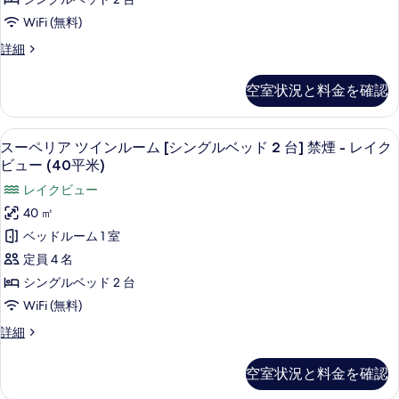
ク
煙
ン
の
ア
WiFi (無料)
ク
禁
ル
写
デ
詳細
煙
ラ
ー
真
ラ
ク
ブ
ッ
ム
ラ
を
空室状況と料金を確認
ク
ブ
ラ
[シ
表
ス
ラ
ウ
ツ
ン
示
ウ
セーフティボックス (室内)、デスク、
ス
5
イ
スーペリア ツインルーム [シングルベッド 2 台] 禁煙 - レイク
ン
ン
グ
す
ー
ン
ビュー (40平米)
ジ
ジ
ル
ル
る
利
ペ
レイクビュー
ー
利
用
ベ
リ
ム
40 ㎡
可
用
ッ
[シ
ア
（未
ベッドルーム 1 室
ン
可
就
ド
ツ
グ
定員 4 名
学
（未
2
ル
イ
児
シングルベッド 2 台
就
ベ
台]
利
ン
ッ
WiFi (無料)
用
学
禁
ド
ル
不
ス
詳細
児
煙
2
可）
ー
ー
台]
利
の
-
ペ
ム
禁
空室状況と料金を確認
詳
リ
用
レ
煙
細
[シ
ア