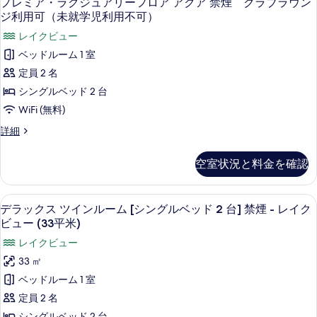
て
レ
プレミア・ラグジュアリーフロア アクア 禁煙 クラブラウン
ツ
イ
レ
を
ア
ジ利用可（未就学児利用不可）
の
イ
ン
Natura
イ
ミ
表
禁
レイクビュー
写
ク
レ
ン
煙
ア・
示
イ
ベッドルーム 1 室
真
ビ
の
ク
禁
ラ
す
定員 2 名
詳
を
ュ
ビ
煙
グ
る
細
ュ
シングルベッド 2 台
表
ー
の
ー
ジ
WiFi (無料)
示
40
40
す
ュ
平
平
す
プ
詳細
べ
米
ア
レ
米
る
ツ
ミ
て
リ
空室状況と料金を確認
ツ
イ
ア・
の
ー
ン
ラ
イ
禁
写
グ
フ
デラックス ツインルーム [シングルベッド
デ
ン
煙
5
ジ
デラックス ツインルーム [シングルベッド 2 台] 禁煙 - レイク
真
ロ
の
ラ
ュ
禁
ビュー (33平米)
詳
を
ア
ア
ッ
煙
細
レイクビュー
リ
表
ア
ク
の
ー
33 ㎡
示
ク
フ
ス
す
ベッドルーム 1 室
ロ
す
ア
ツ
べ
ア
定員 2 名
る
禁
ア
イ
て
シングルベッド 2 台