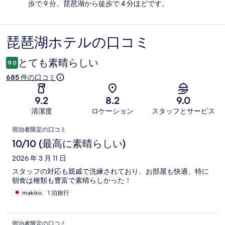
歩で 9 分、琵琶湖から徒歩で 4 分ほどです。
琵琶湖ホテルの口コミ
口
コ
とても素晴らしい
9.0
ミ
685 件の口コミ
9.2
8.2
9.0
清潔度
ロケーション
スタッフとサービス
口
宿泊者限定の口コミ
コ
10/10 (最高に素晴らしい)
ミ
2026 年 3 月 11 日
スタッフの対応も親戚で洗練されており、お部屋も快適、特に
朝食は種類も豊富で素晴らしかった！
makiko、1 泊旅行
宿泊者限定の口コミ