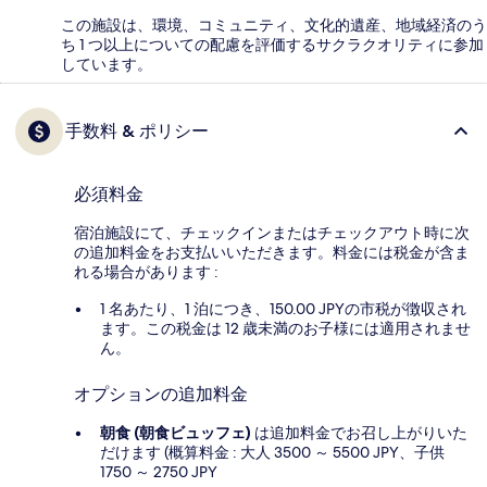
この施設は、環境、コミュニティ、文化的遺産、地域経済のう
ち 1 つ以上についての配慮を評価するサクラクオリティに参加
しています。
手数料 & ポリシー
必須料金
宿泊施設にて、チェックインまたはチェックアウト時に次
の追加料金をお支払いいただきます。料金には税金が含ま
れる場合があります :
1 名あたり、1 泊につき、150.00 JPYの市税が徴収され
ます。この税金は 12 歳未満のお子様には適用されませ
ん。
オプションの追加料金
朝食 (朝食ビュッフェ)
は追加料金でお召し上がりいた
だけます (概算料金 : 大人 3500 ～ 5500 JPY、子供
1750 ～ 2750 JPY