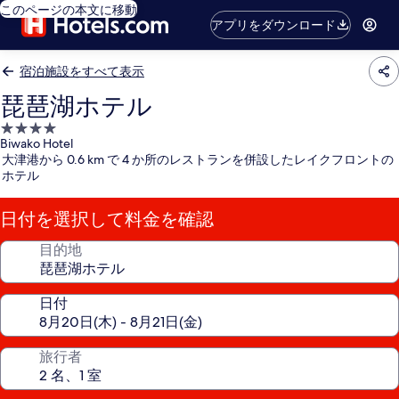
このページの本文に移動
アプリをダウンロード
宿泊施設をすべて表示
琵琶湖ホテル
4.0
Biwako Hotel
つ
大津港から 0.6 km で 4 か所のレストランを併設したレイクフロントの
星
ホテル
宿
泊
日付を選択して料金を確認
施
設
目的地
日付
旅行者