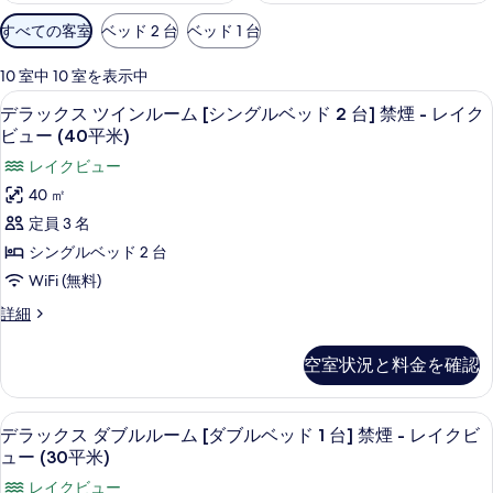
利
すべての客室
ベッド 2 台
ベッド 1 台
用
可
10 室中 10 室を表示中
能
デラックス ツインルーム [シングルベッド
デ
6
デラックス ツインルーム [シングルベッド 2 台] 禁煙 - レイク
な
ラ
ビュー (40平米)
客
ッ
レイクビュー
室
ク
の
40 ㎡
ス
絞
定員 3 名
り
ツ
シングルベッド 2 台
込
イ
WiFi (無料)
み
ン
条
デ
詳細
ル
ラ
件
ッ
ー
空室状況と料金を確認
ク
ム
ス
ツ
[シ
デラックス ダブルルーム [ダブルベッド 
デ
5
イ
デラックス ダブルルーム [ダブルベッド 1 台] 禁煙 - レイクビ
ン
ラ
ン
ュー (30平米)
ル
グ
ッ
レイクビュー
ー