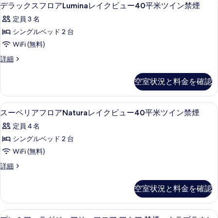
デ
煙
台]
1
ロ
レ
デラックスフロアLuminaレイクビュー40平米ツイン禁煙
の
禁
ラ
ア
-
イ
定員 3 名
煙
す
Lumina
ッ
レ
-
ク
レ
シングルベッド 2 台
べ
レ
ク
イ
イ
ビ
WiFi (無料)
イ
て
ク
ス
ク
ク
ュ
ビ
デ
詳細
の
フ
ビ
ビ
ュ
ラ
ー
写
ュ
ー
ロ
ッ
ュ
30
ー
空室状況と料金を確認
30
真
ク
ア
ー
(30
平
平
ス
を
平
米
Lumina
(30
フ
米
セーフティボックス (室内)、デスク、
ス
米)
ダ
表
1
ロ
レ
スーペリアフロアNaturaレイクビュー40平米ツイン禁煙
平
の
ダ
ブ
ー
ア
示
詳
イ
米)
定員 4 名
ル
Lumina
ブ
ペ
細
す
禁
ク
レ
の
シングルベッド 2 台
ル
煙
リ
イ
る
ビ
す
WiFi (無料)
の
ク
禁
ア
詳
ュ
べ
ビ
ス
詳細
煙
フ
細
ュ
ー
ー
て
の
ー
ロ
ペ
40
空室状況と料金を確認
の
40
リ
す
ア
平
平
ア
写
べ
米
Natura
フ
米
セーフティボックス (室内)、デスク、
プ
真
ツ
8
ロ