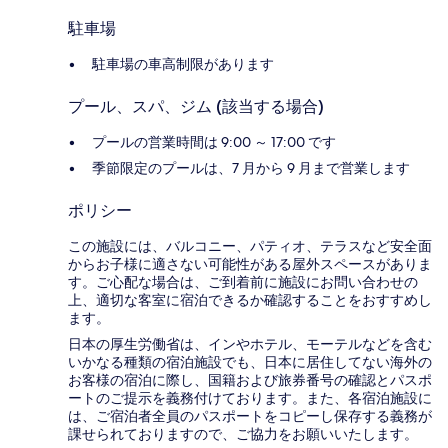
駐車場
駐車場の車高制限があります
プール、スパ、ジム (該当する場合)
プールの営業時間は 9:00 ～ 17:00 です
季節限定のプールは、7 月から 9 月まで営業します
ポリシー
この施設には、バルコニー、パティオ、テラスなど安全面
からお子様に適さない可能性がある屋外スペースがありま
す。ご心配な場合は、ご到着前に施設にお問い合わせの
上、適切な客室に宿泊できるか確認することをおすすめし
ます。
日本の厚生労働省は、インやホテル、モーテルなどを含む
いかなる種類の宿泊施設でも、日本に​居住してない海外の
お客様の宿泊に際し、国籍および旅券番号の確認とパスポ
ートのご提示を義務付け​ております。また、各宿泊施設に
は、ご宿泊者全員のパスポートをコピーし保存する義務が
課せられておりますの​で、ご協力をお願いいたします。