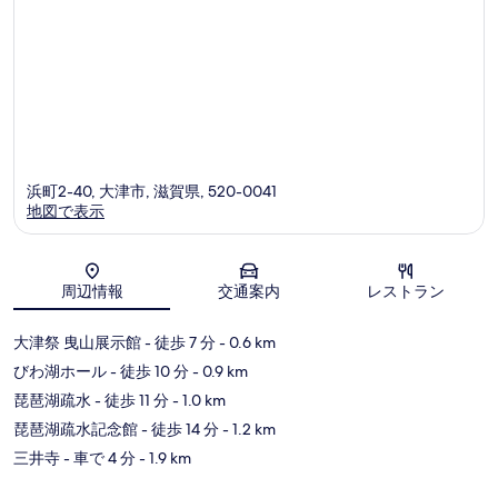
べ
て
の
写
真
を
表
浜町2-40, 大津市, 滋賀県, 520-0041
地図で表示
示
す
る
地図
周辺情報
交通案内
レストラン
大津祭 曳山展示館
- 徒歩 7 分
- 0.6 km
びわ湖ホール
- 徒歩 10 分
- 0.9 km
琵琶湖疏水
- 徒歩 11 分
- 1.0 km
琵琶湖疏水記念館
- 徒歩 14 分
- 1.2 km
三井寺
- 車で 4 分
- 1.9 km