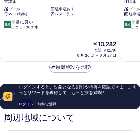
べ
大津市
守山市
ク
湖
湖
ラ
ラ
て
プール
駐車場あり
プール
大
マ
ブ
ウ
WiFi (無料)
レストラン
駐車場
津
リ
の
ラ
プ
オ
ン
10
10
非常に良い
非常
ウ
8.8
8.6
写
リ
ッ
段
段
口コミ 1,000 件
口コミ
ジ
ン
ン
ト
階
階
真
ジ
利
ス
ホ
中
中
を
利
現
￥10,282
ホ
テ
8.8、
8.6、
用
用
在
表
テ
ル
非
非
合計 ￥12,781
可
可
の
ル
守
常
常
8 月 26 日 ～ 8 月 27 日
示
（未
料
大
山
に
に
（未
就
金
す
津
市
良
良
類似施設を比較
学
就
は
市
い、
い、
る
児
￥10,282
口
口
学
利
コ
コ
用
児
ログインすると、対象となる割引や特典を確認できます。も
ミ
ミ
不
っとリワードを獲得して、もっと旅を満喫 !
利
1,000
304
可）
件
件
用
の
ログイン
無料で登録
件
件
詳
不
の
の
細
周辺地域について
口
口
可）
コ
コ
の
ミ
ミ
す