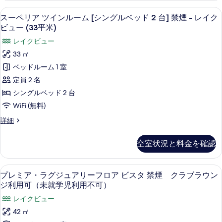
-
不
イ
ツ
ン
レ
スーペリア ツインルーム [シングルベッド
ス
可）
ク
5
イ
スーペリア ツインルーム [シングルベッド 2 台] 禁煙 - レイク
イ
グ
ー
ン
ビュー (33平米)
ク
の
ビ
ル
ル
ビ
ペ
す
ュ
レイクビュー
ー
ュ
ベ
リ
ム
べ
ー
33 ㎡
ー
ッ
[シ
ア
(33
(33
て
ベッドルーム 1 室
ン
平
ド
ツ
平
グ
の
定員 2 名
米)
2
ル
イ
の
米)
写
シングルベッド 2 台
ベ
台]
詳
ン
の
ッ
真
WiFi (無料)
細
禁
ド
ル
す
を
ス
詳細
煙
2
ー
ー
べ
表
台]
-
ペ
ム
禁
て
空室状況と料金を確認
示
リ
レ
煙
[シ
の
ア
す
-
イ
ツ
ン
レ
写
セーフティボックス (室内)、デスク、
プ
る
ク
11
イ
プレミア・ラグジュアリーフロア ビスタ 禁煙 クラブラウン
イ
グ
真
レ
ン
ジ利用可（未就学児利用不可）
ク
ビ
ル
ル
を
ビ
ミ
ュ
レイクビュー
ー
ュ
ベ
表
ア・
ム
ー
42 ㎡
ー
ッ
[シ
示
ラ
(40