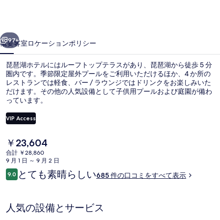
ル
の
前へ
次へ
写
97+
概要
客室
ロケーション
ポリシー
真
琵琶湖ホテルにはルーフトップテラスがあり、琵琶湖から徒歩 5 分
ギ
圏内です。季節限定屋外プールをご利用いただけるほか、4 か所の
レストランでは軽食、バー / ラウンジではドリンクをお楽しみいた
ャ
だけます。その他の人気設備として子供用プールおよび庭園が備わ
ラ
っています。
リ
VIP Access
ー
現
￥23,604
温泉
在
合計 ￥28,860
の
9 月 1 日 ～ 9 月 2 日
料
口
とても素晴らしい
9.0
685 件の口コミをすべて表示
金
10段階中9.0
コ
は
ミ
￥23,604
で
人気の設備とサービス
す