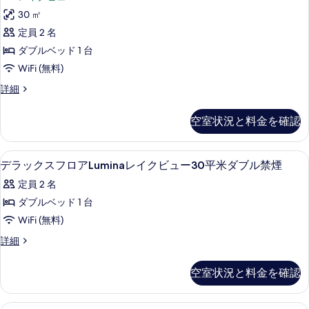
ル
ク
ム
30 ㎡
ベ
[シ
ス
定員 2 名
ン
ッ
ダ
グ
ダブルベッド 1 台
ド
ル
ブ
WiFi (無料)
ベ
2
ル
ッ
デ
詳細
台]
ド
ル
ラ
禁
2
ッ
ー
空室状況と料金を確認
台]
ク
煙
ム
禁
ス
-
煙
ダ
[ダ
セーフティボックス (室内)、デスク、
デ
-
レ
1
ブ
デラックスフロアLuminaレイクビュー30平米ダブル禁煙
ブ
レ
ラ
ル
イ
定員 2 名
イ
ル
ル
ッ
ク
ク
ー
ダブルベッド 1 台
ベ
ビ
ク
ム
ビ
WiFi (無料)
ュ
ッ
[ダ
ス
ュ
ー
ブ
デ
詳細
ド
フ
(40
ル
ー
ラ
平
1
ベ
ロ
ッ
(40
米)
空室状況と料金を確認
ッ
台]
ク
ア
の
平
ド
ス
禁
詳
1
Lumina
フ
米)
セーフティボックス (室内)、デスク、
細