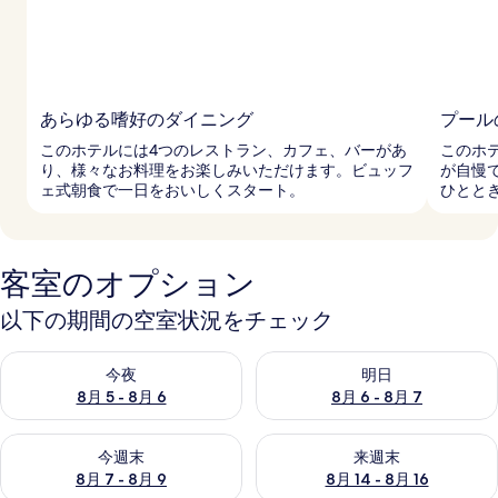
あらゆる嗜好のダイニング
プール
このホテルには4つのレストラン、カフェ、バーがあ
このホ
り、様々なお料理をお楽しみいただけます。ビュッフ
が自慢
ェ式朝食で一日をおいしくスタート。
ひとと
客室のオプション
以下の期間の空室状況をチェック
今夜 8月 5 - 8月 6 の空室状況をチェック
明日 8月 6 - 8月 7 の空室
今夜
明日
8月 5 - 8月 6
8月 6 - 8月 7
今週末 8月 7 - 8月 9 の空室状況をチェック
来週末 8月 14 - 8月 16 の
今週末
来週末
8月 7 - 8月 9
8月 14 - 8月 16