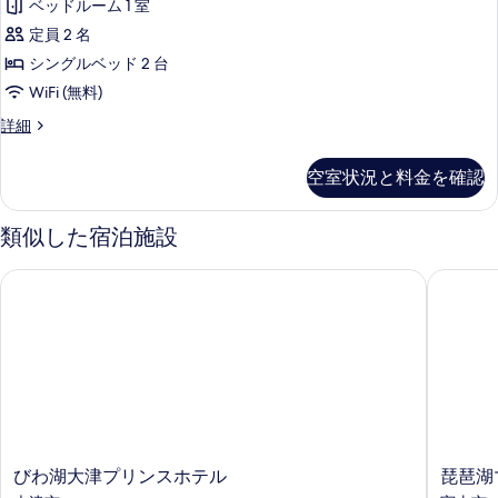
(40
ベッドルーム 1 室
ン
平
ド
す
グ
平
グ
定員 2 名
米)
2
ル
る
ジ
の
米)
シングルベッド 2 台
ベ
台]
詳
ュ
の
ッ
WiFi (無料)
細
禁
ド
ア
す
プ
詳細
煙
2
リ
レ
べ
台]
-
ミ
ー
禁
て
空室状況と料金を確認
ア・
レ
煙
フ
の
ラ
-
イ
グ
ロ
レ
類似した宿泊施設
写
ク
ジ
イ
ア
真
ュ
ク
ビ
びわ湖大津プリンスホテル
琵琶湖マ
ア
ビ
を
ビ
ュ
リ
ュ
ス
表
ー
ー
ー
タ
フ
示
(33
(33
ロ
平
禁
す
平
ア
米)
煙
ビ
る
の
米)
ス
ク
詳
の
タ
細
ラ
禁
す
び
琵
びわ湖大津プリンスホテル
琵琶湖
煙
ブ
わ
琶