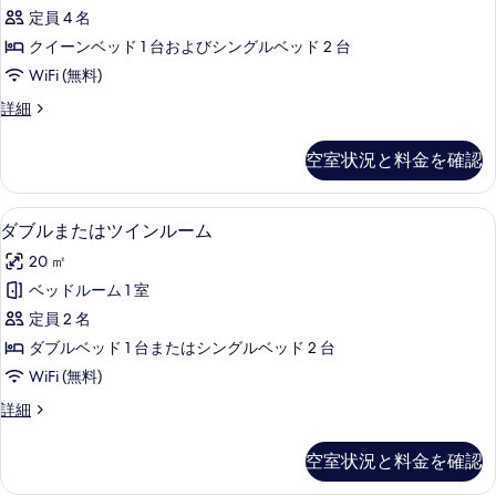
リ
ル
3
定員 4 名
ベ
ー
台
ッ
クイーンベッド 1 台およびシングルベッド 2 台
4
ド
の
WiFi (無料)
3
人
す
台
フ
詳細
部
の
ァ
べ
屋
詳
ミ
て
空室状況と料金を確認
細
リ
(2
の
ー
adultes
4
写
ダブルまたはツインルーム | セーフティボ
ダ
et
9
人
ダブルまたはツインルーム
真
ブ
2
部
20 ㎡
屋
enfants)
を
ル
(2
ベッドルーム 1 室
の
表
ま
adultes
定員 2 名
et
す
示
た
2
ダブルベッド 1 台またはシングルベッド 2 台
べ
す
は
enfants)
WiFi (無料)
て
の
る
ツ
詳
ダ
詳細
の
イ
細
ブ
写
ン
ル
空室状況と料金を確認
ま
真
ル
た