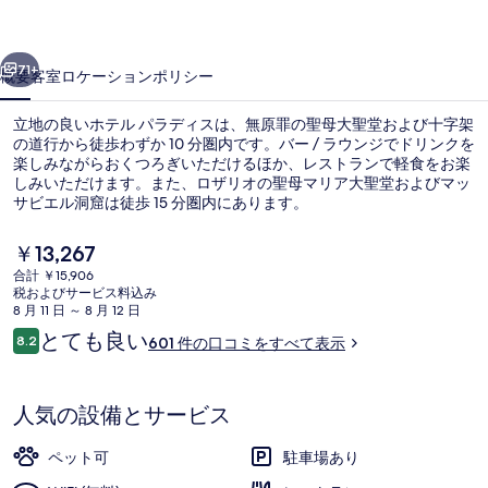
ィ
前へ
次へ
ス
71+
概要
客室
ロケーション
ポリシー
の
立地の良いホテル パラディスは、無原罪の聖母大聖堂および十字架
写
の道行から徒歩わずか 10 分圏内です。バー / ラウンジでドリンクを
楽しみながらおくつろぎいただけるほか、レストランで軽食をお楽
真
しみいただけます。また、ロザリオの聖母マリア大聖堂およびマッ
ギ
サビエル洞窟は徒歩 15 分圏内にあります。
ャ
現
￥13,267
在
ラ
合計 ￥15,906
の
税およびサービス料込み
施設の入り口
リ
料
8 月 11 日 ～ 8 月 12 日
金
口
とても良い
ー
8.2
601 件の口コミをすべて表示
は
10段階中8.2
コ
￥13,267
ミ
で
す
人気の設備とサービス
ペット可
駐車場あり