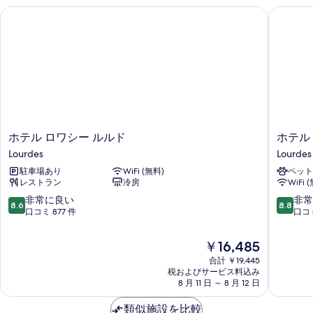
ホテル ロワシー ルルド
ホテル 
ホ
ホ
ホテル ロワシー ルルド
ホテル
テ
テ
Lourdes
Lourdes
ル
ル
駐車場あり
WiFi (無料)
ペット
ロ
エ
レストラン
冷房
WiFi 
ワ
リ
シ
ゼ
10
10
非常に良い
非常
8.6
8.8
ー
オ
段
段
口コミ 877 件
口コミ
ル
Lourdes
階
階
ル
中
中
現
￥16,485
ド
8.6、
8.8、
在
Lourdes
合計 ￥19,445
非
非
の
税およびサービス料込み
常
常
料
8 月 11 日 ～ 8 月 12 日
に
に
金
良
良
は
類似施設を比較
い、
い、