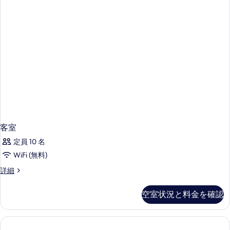
す
ル
を
べ
ル
ー
表
て
ム
示
の
の
す
詳
写
細
る
真
を
表
示
す
客室
る
定員 10 名
WiFi (無料)
客
詳細
室
の
空室状況と料金を確認
詳
細