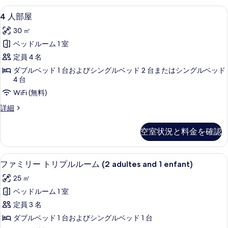
を
ー
は
4
4 人部屋 | セーフティボックス (室内)
4
ツ
表
4 人部屋
ム
人
イ
示
の
30 ㎡
ン
部
す
ル
す
ベッドルーム 1 室
屋
ー
る
べ
定員 4 名
ム
の
の
て
ダブルベッド 1 台およびシングルベッド 2 台またはシングルベッド
す
詳
4 台
の
細
べ
WiFi (無料)
写
て
4
詳細
真
の
人
を
部
写
空室状況と料金を確認
屋
表
真
の
示
詳
を
部屋からの景観
フ
5
細
す
ファミリー トリプルルーム (2 adultes and 1 enfant)
表
ァ
る
25 ㎡
示
ミ
ベッドルーム 1 室
す
リ
定員 3 名
る
ー
ダブルベッド 1 台およびシングルベッド 1 台
ト