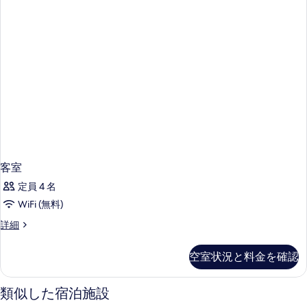
客室
定員 4 名
WiFi (無料)
客
詳細
室
の
空室状況と料金を確認
詳
細
類似した宿泊施設