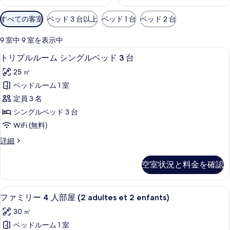
利
すべての客室
ベッド 3 台以上
ベッド 1 台
ベッド 2 台
用
可
9 室中 9 室を表示中
能
セーフティボックス (室内)、デスク、防音
ト
6
トリプルルーム シングルベッド 3 台
な
リ
客
25 ㎡
プ
室
ベッドルーム 1 室
ル
の
定員 3 名
ル
絞
シングルベッド 3 台
り
ー
WiFi (無料)
込
ム
み
ト
詳細
シ
リ
条
ン
プ
件
空室状況と料金を確認
ル
グ
ル
ル
ー
ファミリー 4 人部屋 (2 adultes et 
フ
5
ム
ファミリー 4 人部屋 (2 adultes et 2 enfants)
ベ
ァ
シ
ッ
30 ㎡
ン
ミ
グ
ド
ベッドルーム 1 室