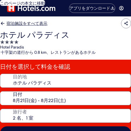
このページの本文に移動
アプリをダウンロード
宿泊施設をすべて表示
ホテル パラディス
4.0
Hotel Paradis
つ
十字架の道行から 0.8 km、レストランがあるホテル
星
宿
日付を選択して料金を確認
泊
施
目的地
設
日付
旅行者