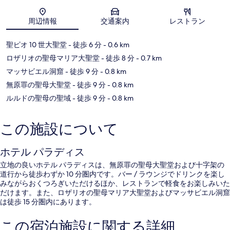
地図
周辺情報
交通案内
レストラン
聖ピオ 10 世大聖堂
- 徒歩 6 分
- 0.6 km
ロザリオの聖母マリア大聖堂
- 徒歩 8 分
- 0.7 km
マッサビエル洞窟
- 徒歩 9 分
- 0.8 km
無原罪の聖母大聖堂
- 徒歩 9 分
- 0.8 km
ルルドの聖母の聖域
- 徒歩 9 分
- 0.8 km
この施設について
ホテル パラディス
立地の良いホテル パラディスは、無原罪の聖母大聖堂および十字架の
道行から徒歩わずか 10 分圏内です。バー / ラウンジでドリンクを楽し
みながらおくつろぎいただけるほか、レストランで軽食をお楽しみいた
だけます。また、ロザリオの聖母マリア大聖堂およびマッサビエル洞窟
は徒歩 15 分圏内にあります。
この宿泊施設に関する詳細