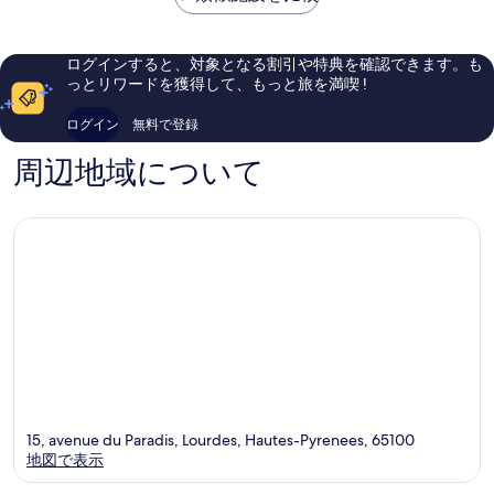
￥16,485
口
口
コ
コ
ミ
ミ
ログインすると、対象となる割引や特典を確認できます。も
877
223
っとリワードを獲得して、もっと旅を満喫 !
件
件
件
件
ログイン
無料で登録
の
の
口
口
周辺地域について
コ
コ
ミ
ミ
15, avenue du Paradis, Lourdes, Hautes-Pyrenees, 65100
地図で表示