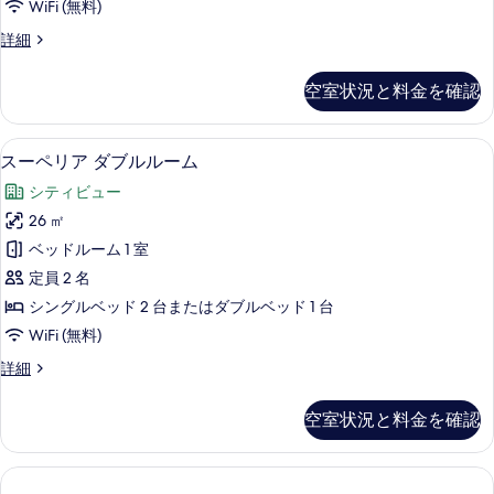
WiFi (無料)
リ
フ
詳細
プ
ァ
ル
ミ
空室状況と料金を確認
リ
ル
ー
ー
ト
スーペリア ダブルルーム | セーフティボ
ス
6
リ
スーペリア ダブルルーム
ム
ー
プ
(2
シティビュー
ル
ペ
adultes
ル
26 ㎡
リ
ー
and
ベッドルーム 1 室
ム
ア
1
(2
定員 2 名
ダ
enfant)
adultes
シングルベッド 2 台またはダブルベッド 1 台
and
の
ブ
WiFi (無料)
1
す
ル
enfant)
ス
詳細
べ
の
ル
ー
詳
て
ー
ペ
細
空室状況と料金を確認
リ
の
ム
ア
写
の
ダ
ブ
真