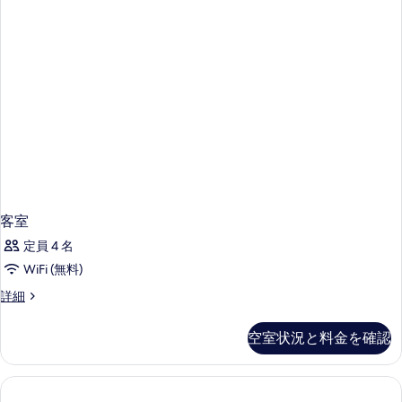
客室
定員 4 名
WiFi (無料)
客
詳細
室
の
空室状況と料金を確認
詳
細