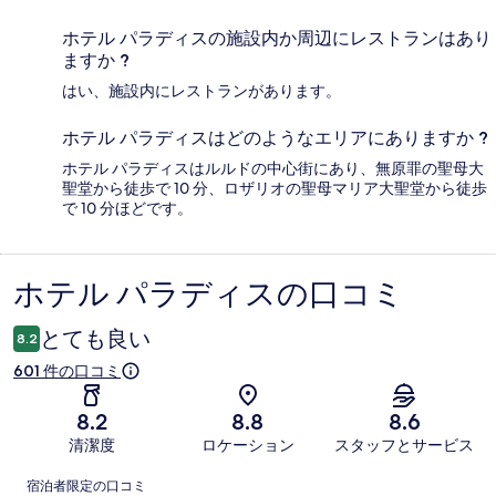
ホテル パラディスの施設内か周辺にレストランはあり
ますか ?
はい、施設内にレストランがあります。
ホテル パラディスはどのようなエリアにありますか ?
ホテル パラディスはルルドの中心街にあり、無原罪の聖母大
聖堂から徒歩で 10 分、ロザリオの聖母マリア大聖堂から徒歩
で 10 分ほどです。
ホテル パラディスの口コミ
口
コ
とても良い
8.2
ミ
601 件の口コミ
8.2
8.8
8.6
清潔度
ロケーション
スタッフとサービス
口
宿泊者限定の口コミ