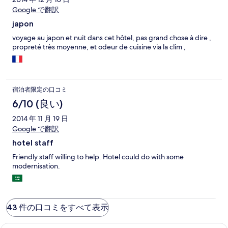
Google で翻訳
japon
voyage au japon et nuit dans cet hôtel, pas grand chose à dire ,
propreté très moyenne, et odeur de cuisine via la clim ,
宿泊者限定の口コミ
6/10 (良い)
2014 年 11 月 19 日
Google で翻訳
hotel staff
Friendly staff willing to help. Hotel could do with some
modernisation.
43 件の口コミをすべて表示