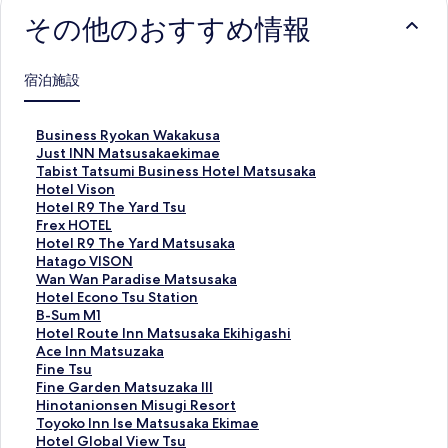
その他のおすすめ情報
宿泊施設
B
Business Ryokan Wakakusa
u
J
Just INN Matsusakaekimae
s
u
T
Tabist Tatsumi Business Hotel Matsusaka
i
s
a
H
Hotel Vison
n
t
b
o
H
Hotel R9 The Yard Tsu
e
I
i
t
o
F
Frex HOTEL
s
N
s
e
t
r
H
Hotel R9 The Yard Matsusaka
s
N
t
l
e
e
o
H
Hatago VISON
R
M
T
V
l
x
t
a
W
Wan Wan Paradise Matsusaka
y
a
a
i
R
H
e
t
a
H
Hotel Econo Tsu Station
o
t
t
s
9
O
l
a
n
o
B
B-Sum M1
k
s
s
o
T
T
R
g
W
t
-
H
Hotel Route Inn Matsusaka Ekihigashi
a
u
u
n
h
E
9
o
a
e
S
o
A
Ace Inn Matsuzaka
n
s
m
の
e
L
T
V
n
l
u
t
c
F
Fine Tsu
W
a
i
ペ
Y
の
h
I
P
E
m
e
e
i
F
Fine Garden Matsuzaka III
a
k
B
ー
a
ペ
e
S
a
c
M
l
I
n
i
H
Hinotanionsen Misugi Resort
k
a
u
ジ
r
ー
Y
O
r
o
1
R
n
e
n
i
T
Toyoko Inn Ise Matsusaka Ekimae
a
e
s
を
d
ジ
a
N
a
n
の
o
n
T
e
n
o
H
Hotel Global View Tsu