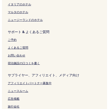
く
の
リ
ジ
の
ン
ン
イタリアのホテル
リ
ペ
ン
を
ペ
ク
ク
ン
ー
ク
開
ー
マルタのホテル
ク
ジ
く
ジ
ニュージーランドのホテル
を
リ
を
開
ン
開
く
ク
く
サポート & よくあるご質問
リ
リ
ン
ン
ご予約
ク
ク
よくあるご質問
お問い合わせ
宿泊施設の口コミを書く
サプライヤー、アフィリエイト、メディア向け
アフィリエイトパートナー募集中
ニュースルーム
広告掲載
旅行会社