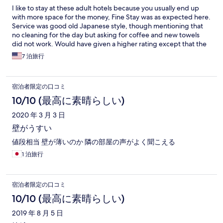
I like to stay at these adult hotels because you usually end up
with more space for the money, Fine Stay was as expected here.
Service was good old Japanese style, though mentioning that
no cleaning for the day but asking for coffee and new towels
did not work. Would have given a higher rating except that the
tv in the bathroom, the light and control in the jacuzzi was
7 泊旅行
broken. Also, the tv remote never worked reliaby and always
reset to maxiumn volume at the beginning of each day.
Otherwise if the furniture had been newer, was a nice room. Oh
宿泊者限定の口コミ
yes there was no elevator if that is important to you
10/10 (最高に素晴らしい)
2020 年 3 月 3 日
壁がうすい
値段相当 壁が薄いのか 隣の部屋の声がよく聞こえる
1 泊旅行
宿泊者限定の口コミ
10/10 (最高に素晴らしい)
2019 年 8 月 5 日