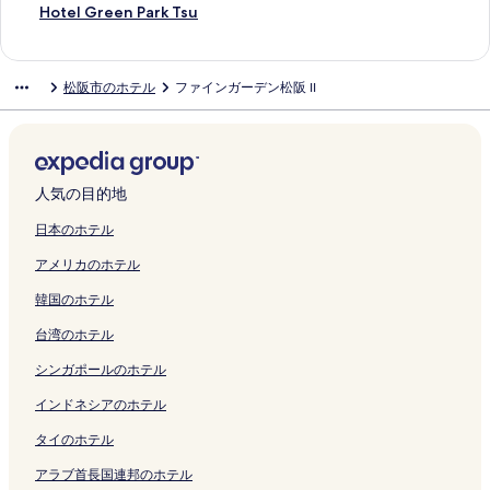
k
k
i
開
T
を
r
の
d
o
ペ
u
M
s
G
o
y
o
H
Hotel Green Park Tsu
u
i
n
く
s
開
d
ペ
i
T
ー
t
a
u
a
t
o
t
o
s
m
e
リ
u
く
M
ー
s
s
ジ
e
t
の
r
a
k
e
t
a
a
s
ン
の
リ
a
ジ
e
u
を
I
s
ペ
d
n
o
l
e
松阪市のホテル
ファインガーデン松阪 II
の
e
s
ク
ペ
ン
t
を
M
S
開
n
u
ー
e
i
I
G
l
ペ
の
H
ー
ク
s
開
a
t
く
n
z
ジ
n
o
n
l
G
ー
ペ
o
ジ
u
く
t
a
リ
M
a
を
M
n
n
o
r
ジ
ー
t
を
s
リ
s
t
ン
a
k
開
a
s
I
b
e
を
ジ
e
開
a
ン
u
i
ク
t
a
く
t
e
s
a
e
開
を
l
く
k
ク
s
o
s
の
リ
s
n
e
l
n
人気の目的地
く
開
M
リ
a
a
n
u
ペ
ン
u
M
M
V
P
リ
く
a
ン
の
k
の
s
ー
ク
z
i
a
i
a
日本のホテル
ン
リ
t
ク
ペ
a
ペ
a
ジ
a
s
t
e
r
アメリカのホテル
ク
ン
s
ー
の
ー
k
を
k
u
s
w
k
ク
u
ジ
ペ
ジ
a
開
a
g
u
T
T
韓国のホテル
s
を
ー
を
E
く
I
i
s
s
s
a
開
ジ
開
k
リ
I
R
a
u
u
台湾のホテル
k
く
を
く
i
ン
I
e
k
の
の
a
リ
開
リ
h
ク
の
s
a
ペ
ペ
シンガポールのホテル
の
ン
く
ン
i
ペ
o
E
ー
ー
ペ
ク
リ
ク
g
ー
r
k
ジ
ジ
インドネシアのホテル
ー
ン
a
ジ
t
i
を
を
タイのホテル
ジ
ク
s
を
の
m
開
開
を
h
開
ペ
a
く
く
アラブ首長国連邦のホテル
開
i
く
ー
e
リ
リ