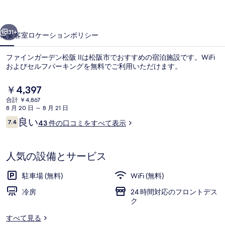
デ
前へ
次へ
ン
31+
概要
客室
ロケーション
ポリシー
松
ファインガーデン松阪 IIは松阪市でおすすめの宿泊施設です。WiFi
阪
およびセルフパーキングを無料でご利用いただけます。
II
現
￥4,397
の
在
合計 ￥4,867
の
写
8 月 20 日 ～ 8 月 21 日
料
口
良い
7.4
43 件の口コミをすべて表示
真
金
10段階中7.4
コ
は
ギ
ミ
外観
￥4,397
で
人気の設備とサービス
ャ
す
ラ
駐車場 (無料)
WiFi (無料)
リ
冷房
24 時間対応のフロントデス
ク
ー
すべて見る