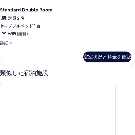
表
Standard Double Room
示
定員 2 名
す
ダブルベッド 1 台
る
WiFi (無料)
Standard
詳細
Double
Room
空室状況と料金を確認
の
詳
細
類似した宿泊施設
ホテル ファインガーデン松阪 III
東横IN