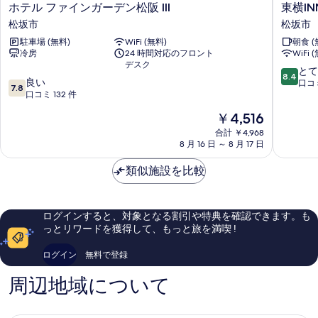
ホ
東
ホテル ファインガーデン松阪 III
東横I
テ
横
松坂市
松坂市
ル
INN
駐車場 (無料)
WiFi (無料)
朝食 (
フ
伊
冷房
24 時間対応のフロント
WiFi 
ァ
勢
デスク
イ
松
10
とて
8.4
10
ン
良い
阪
段
口コミ
7.8
段
ガ
口コミ 132 件
駅
階
階
ー
前
中
現
￥4,516
中
デ
松
8.4、
在
7.8、
ン
合計 ￥4,968
坂
と
の
8 月 16 日 ～ 8 月 17 日
良
松
市
て
料
い、
阪
も
金
類似施設を比較
口
III
良
は
コ
松
い、
￥4,516
ミ
坂
口
132
市
コ
ログインすると、対象となる割引や特典を確認できます。も
件
ミ
っとリワードを獲得して、もっと旅を満喫 !
件
643
の
件
ログイン
無料で登録
口
件
コ
の
周辺地域について
ミ
口
コ
ミ