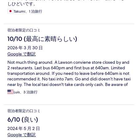
しひどいです。
Takumi、1 泊旅行
宿泊者限定の口コミ
10/10 (最高に素晴らしい)
2026 年 3 月 30 日
Google で翻訳
Not much thing around. A Lawson conviene store closed by and
2 restaurants. Last bus 640pm and first bus at 640am. Limited
transportation around. If you need to leave before 640am is not
recommended it. No taxi into 7am. Go and didi doesn’t have taxi
near by. The local taxi doesn't take cards only cash. Be aware of
these inconvenient. The people around that area doesn't speak
Luis、3 泊旅行
English. Its great and quite area.
宿泊者限定の口コミ
6/10 (良い)
2024 年 5 月 2 日
Google で翻訳