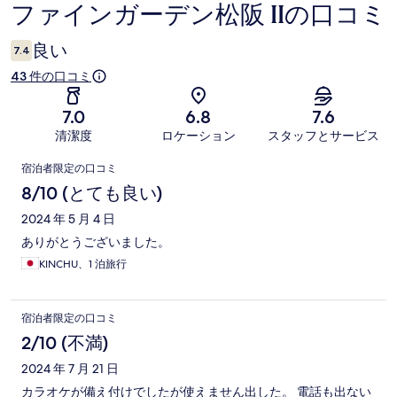
ファインガーデン松阪 IIの口コミ
口
コ
良い
7.4
ミ
43 件の口コミ
7.0
6.8
7.6
清潔度
ロケーション
スタッフとサービス
口
宿泊者限定の口コミ
コ
8/10 (とても良い)
ミ
2024 年 5 月 4 日
ありがとうございました。
KINCHU、1 泊旅行
宿泊者限定の口コミ
2/10 (不満)
2024 年 7 月 21 日
カラオケが備え付けでしたが使えません出した。 電話も出ない