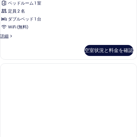
ベッドルーム 1 室
ダ
定員 2 名
ー
ダブルベッド 1 台
ド
WiFi (無料)
ダ
ス
詳細
ブ
タ
ル
ン
空室状況と料金を確認
ダ
ル
ー
ー
ド
ダ
ム
ブ
の
ル
ル
す
ー
べ
ム
の
て
詳
の
細
写
真
を