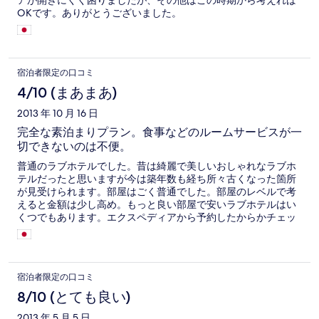
アが開きにくく困りましたが、その他はこの時期から考えれば
OKです。ありがとうございました。
宿泊者限定の口コミ
4/10 (まあまあ)
2013 年 10 月 16 日
完全な素泊まりプラン。食事などのルームサービスが一
切できないのは不便。
普通のラブホテルでした。昔は綺麗で美しいおしゃれなラブホ
テルだったと思いますが今は築年数も経ち所々古くなった箇所
が見受けられます。部屋はごく普通でした。部屋のレベルで考
えると金額は少し高め。もっと良い部屋で安いラブホテルはい
くつでもあります。エクスペディアから予約したからかチェッ
クイン時にフロントで「食事などのルームサービスはできない
プランになってます」と言われました。ここのホテルのオフィ
シャルＨＰをチェックして食事などができると思っていたので
完全に予定が狂ってしまいました。食事は外で済ませてからか
宿泊者限定の口コミ
買い込んでからチェックインしてください。
8/10 (とても良い)
2013 年 5 月 5 日