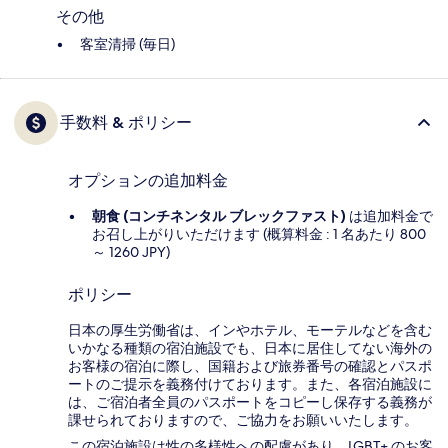
その他
客室清掃 (毎日)
手数料 & ポリシー
オプションの追加料金
朝食 (コンチネンタル ブレックファスト)
は追加料金で
お召し上がりいただけます (概算料金 : 1 名あたり 800
～ 1260 JPY)
ポリシー
日本の厚生労働省は、インやホテル、モーテルなどを含む
いかなる種類の宿泊施設でも、日本に​居住してない海外の
お客様の宿泊に際し、国籍および旅券番号の確認とパスポ
ートのご提示を義務付け​ております。また、各宿泊施設に
は、ご宿泊者全員のパスポートをコピーし保存する義務が
課せられておりますの​で、ご協力をお願いいたします。
この宿泊施設は性の多様性への配慮があり、LGBT+ のお客