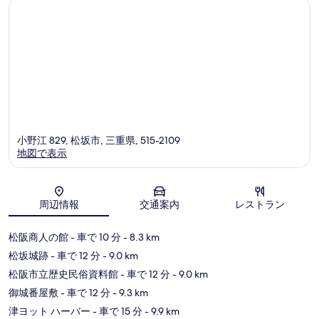
小野江 829, 松坂市, 三重県, 515-2109
地図で表示
地図
周辺情報
交通案内
レストラン
松阪商人の館
- 車で 10 分
- 8.3 km
松坂城跡
- 車で 12 分
- 9.0 km
松阪市立歴史民俗資料館
- 車で 12 分
- 9.0 km
御城番屋敷
- 車で 12 分
- 9.3 km
津ヨット ハーバー
- 車で 15 分
- 9.9 km