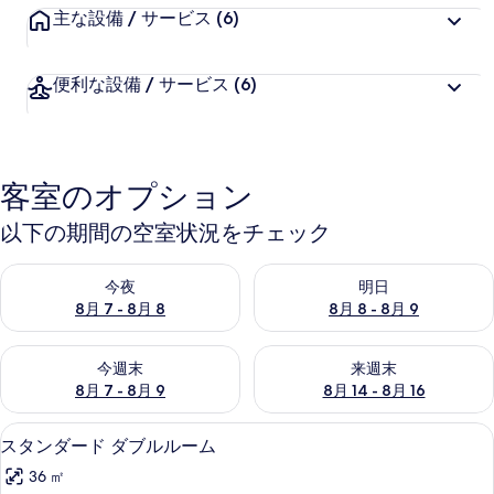
主な設備 / サービス
(6)
便利な設備 / サービス
(6)
客室のオプション
以下の期間の空室状況をチェック
今夜 8月 7 - 8月 8 の空室状況をチェック
明日 8月 8 - 8月 9 の空室
今夜
明日
8月 7 - 8月 8
8月 8 - 8月 9
今週末 8月 7 - 8月 9 の空室状況をチェック
来週末 8月 14 - 8月 16 の
今週末
来週末
8月 7 - 8月 9
8月 14 - 8月 16
ミニバー、デスク、防音設備、WiFi (無
ス
13
スタンダード ダブルルーム
タ
36 ㎡
ン