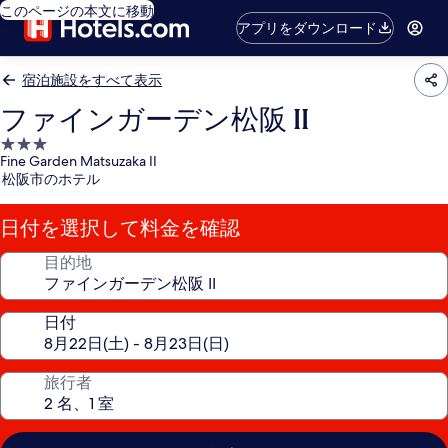
このページの本文に移動
アプリをダウンロード
宿泊施設をすべて表示
ファインガーデン松阪 II
3.0
Fine Garden Matsuzaka II
つ
松阪市のホテル
星
宿
日付を選択して料金を確認
泊
施
目的地
設
日付
旅行者