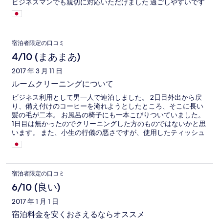
ビジネスマンでも親切に対応いただけました 過ごしやすいです
宿泊者限定の口コミ
4/10 (まあまあ)
2017 年 3 月 11 日
ルームクリーニングについて
ビジネス利用として男一人で連泊しました。 2日目外出から戻
り、備え付けのコーヒーを淹れようとしたところ、そこに長い
髪の毛が二本。 お風呂の椅子にも一本こびりついていました。
1日目は無かったのでクリーニングした方のものではないかと思
います。 また、小生の行儀の悪さですが、使用したティッシュ
をゴミ箱に投げてはずれたものが2日目戻ったときもベッド脇に
放置されたままでした。 さらに、アメニティの補充も不充分で
した。 まわりのホテルが高いのでこれからも使用するかもしれ
ませんが、仕方なく、というところです。
宿泊者限定の口コミ
6/10 (良い)
2017 年 1 月 1 日
宿泊料金を安くおさえるならオススメ