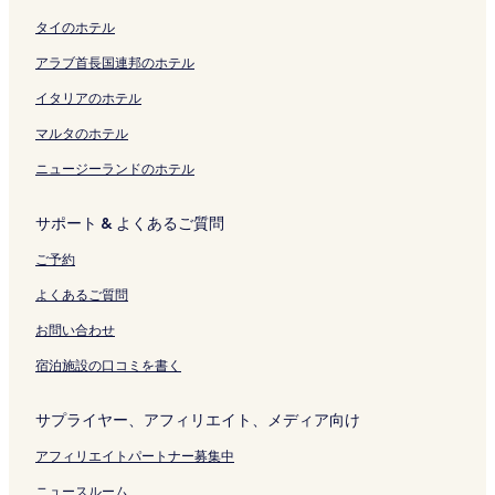
ク
r
ペ
k
o
く
ン
く
を
ペ
タイのホテル
b
ー
i
r
リ
ク
リ
開
ー
y
ジ
K
i
ン
ン
く
ジ
アラブ首長国連邦のホテル
Y
を
i
z
ク
ク
リ
を
o
開
t
a
ン
開
イタリアのホテル
k
く
a
の
ク
く
k
リ
-
ペ
リ
マルタのホテル
a
ン
g
ー
ン
ニュージーランドのホテル
i
ク
u
ジ
ク
c
c
を
h
h
開
サポート & よくあるご質問
i
i
く
S
の
リ
ご予約
T
ペ
ン
N
ー
ク
よくあるご質問
の
ジ
ペ
を
お問い合わせ
ー
開
宿泊施設の口コミを書く
ジ
く
を
リ
開
ン
サプライヤー、アフィリエイト、メディア向け
く
ク
リ
アフィリエイトパートナー募集中
ン
ク
ニュースルーム