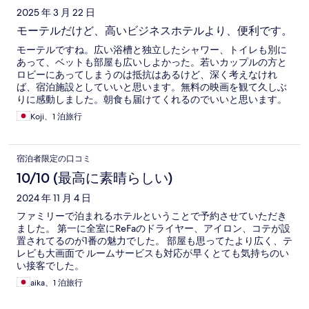
2025 年 3 月 22 日
モーテルだけど、高いビジネスホテルより、便利です。
モーテルですね。広い浴槽と独立したシャワー、トイレも別に
あって、ベットも部屋も広いしよかった。若いカップルの方と
ロビーにあってしまうのは抵抗はあるけど、深く考えなけれ
ば、宿泊施設としていいと思います。無料の映画を観て久しぶ
りに感動しました。朝食も届けてくれるのでいいと思います。
Koji、1 泊旅行
宿泊者限定の口コミ
10/10 (最高に素晴らしい)
2024 年 11 月 4 日
ファミリーで泊まれるホテルということで予約させていただき
ました。 第一に全室にReFaのドライヤー、アイロン、コテが設
置されてるのが1番の魅力でした。 部屋も思ってたより広く、テ
レビも大画面で ルームサービスも対応が早くとても気持ちのい
い接客でした。
aika、1 泊旅行