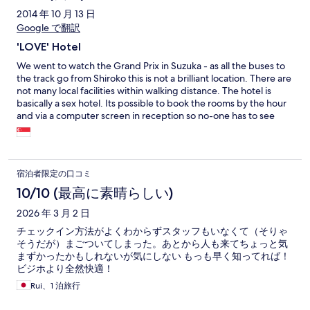
2014 年 10 月 13 日
Google で翻訳
'LOVE' Hotel
We went to watch the Grand Prix in Suzuka - as all the buses to
the track go from Shiroko this is not a brilliant location. There are
not many local facilities within walking distance. The hotel is
basically a sex hotel. Its possible to book the rooms by the hour
and via a computer screen in reception so no-one has to see
you. The rooms are sound proofed, and the decor is very
bordello. On the positive side there is a karaoke machine in the
room and a gambling machine if thats your thing. There are 7 TV
channels - 1 is golf the other 6 are 'adult content'. The bed was
宿泊者限定の口コミ
rock hard, but as my husband pointed out we were probably
the only people actually interested in sleeping in it (gross).
10/10 (最高に素晴らしい)
There was a jacuzzi bath, and lots of amenities in the bathroom.
2026 年 3 月 2 日
Its quirky, a bit weird but fairly clean, and if I spoke Japanese I
might have realised before i got there it was a brothel.
チェックイン方法がよくわからずスタッフもいなくて（そりゃ
そうだが）まごついてしまった。あとから人も来てちょっと気
まずかったかもしれないが気にしない もっも早く知ってれば！
ビジホより全然快適！
Rui、1 泊旅行