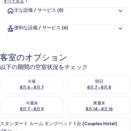
すべて見る
ー
主な設備 / サービス
(5)
便利な設備 / サービス
(6)
客室のオプション
以下の期間の空室状況をチェック
今夜 8月 6 - 8月 7 の空室状況をチェック
明日 8月 7 - 8月 8 の空室
今夜
明日
8月 6 - 8月 7
8月 7 - 8月 8
今週末 8月 7 - 8月 9 の空室状況をチェック
来週末 8月 14 - 8月 16 の
今週末
来週末
8月 7 - 8月 9
8月 14 - 8月 16
羽毛の掛け布団、ミニバー、遮光カー
ス
45
スタンダード ルーム キングベッド 1 台 (Couples Hotel)
タ