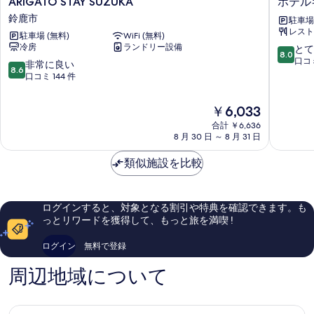
ARIGATO STAY SUZUKA
ホテル
STAY
テ
鈴鹿市
駐車場 
SUZUKA
ル
レスト
駐車場 (無料)
WiFi (無料)
鈴
キ
冷房
ランドリー設備
10
とて
鹿
ャ
8.0
段
口コミ
市
ッ
10
非常に良い
8.6
階
ス
段
口コミ 144 件
中
ル
階
8.0、
イ
中
現
￥6,033
と
ン
8.6、
在
て
合計 ￥6,636
鈴
非
の
も
8 月 30 日 ～ 8 月 31 日
鹿
常
料
良
中
に
金
い、
類似施設を比較
央
良
は
口
い、
￥6,033
コ
口
ミ
コ
ログインすると、対象となる割引や特典を確認できます。も
226
ミ
っとリワードを獲得して、もっと旅を満喫 !
件
144
件
件
ログイン
無料で登録
の
件
口
の
周辺地域について
コ
口
ミ
コ
ミ