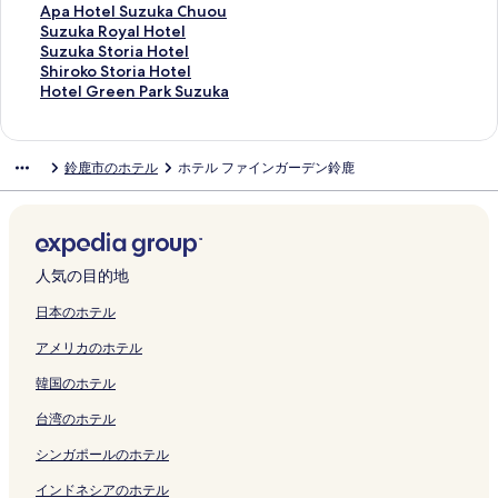
開
の
a
リ
y
A
u
k
k
Y
R
a
L
o
o
o
l
o
a
o
A
Apa Hotel Suzuka Chuou
く
ペ
c
ン
の
の
k
a
k
o
o
i
a
k
u
t
R
k
l
k
p
S
Suzuka Royal Hotel
リ
ー
h
ク
ペ
ペ
a
i
a
k
o
c
r
k
t
e
o
o
I
k
a
u
S
Suzuka Storia Hotel
ン
ジ
u
ー
ー
の
c
i
k
m
h
g
a
e
l
u
I
n
a
H
z
u
S
Shiroko Storia Hotel
ク
を
o
ジ
ジ
ペ
h
c
a
の
i
e
i
-
の
t
n
Y
i
o
u
z
h
H
Hotel Green Park Suzuka
開
の
を
を
ー
i
h
i
ペ
H
H
c
I
ペ
e
n
o
c
t
k
u
i
o
く
ペ
開
開
ジ
の
i
c
ー
i
o
h
n
ー
I
K
k
h
e
a
k
r
t
リ
ー
く
く
を
ペ
の
h
ジ
g
u
i
n
ジ
n
i
k
i
l
R
a
o
e
鈴鹿市のホテル
ホテル ファインガーデン鈴鹿
ン
ジ
リ
リ
開
ー
ペ
i
を
a
s
A
S
を
n
n
a
o
S
o
S
k
l
ク
を
ン
ン
く
ジ
ー
の
開
s
e
o
u
開
M
t
i
n
u
y
t
o
G
開
ク
ク
リ
を
ジ
ペ
く
h
i
b
z
く
i
e
c
s
z
a
o
S
r
く
ン
開
を
ー
リ
i
n
a
u
リ
n
t
h
e
u
l
r
t
e
リ
ク
く
開
ジ
ン
h
S
c
k
ン
a
s
i
n
k
H
i
o
e
ン
リ
く
を
ク
i
h
h
a
ク
m
u
の
O
a
o
a
r
n
人気の目的地
ク
ン
リ
開
n
i
o
の
i
Y
ペ
f
C
t
H
i
P
ク
ン
く
o
m
の
ペ
Y
o
ー
u
h
e
o
a
a
日本のホテル
ク
リ
の
i
ペ
ー
o
k
ジ
r
u
l
t
H
r
アメリカのホテル
ン
ペ
z
ー
ジ
k
k
を
o
o
の
e
o
k
ク
ー
u
ジ
を
k
a
開
c
u
ペ
l
t
S
韓国のホテル
ジ
c
を
開
a
i
く
a
の
ー
の
e
u
を
h
開
く
i
c
リ
f
ペ
ジ
ペ
l
z
台湾のホテル
開
o
く
リ
c
h
ン
e
ー
を
ー
の
u
く
n
リ
ン
h
i
ク
Y
ジ
開
ジ
ペ
k
シンガポールのホテル
リ
e
ン
ク
i
-
u
を
く
を
ー
a
ン
a
ク
の
e
m
開
リ
開
ジ
の
インドネシアのホテル