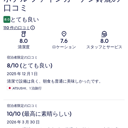
口コミ
コ
ミ
とても良い
8.0
110 件の口コミ
8.0
7.6
8.0
清潔度
ロケーション
スタッフとサービス
口
宿泊者限定の口コミ
コ
8/10 (とても良い)
ミ
2025 年 12 月 1 日
清潔で設備は良く、朝食も普通に美味しかったです。
ATSUSHI、1 泊旅行
宿泊者限定の口コミ
10/10 (最高に素晴らしい)
2026 年 3 月 30 日