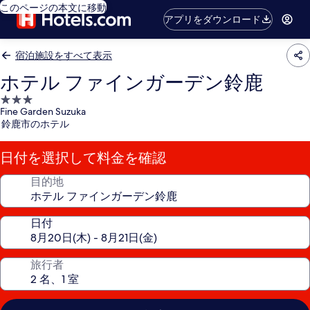
このページの本文に移動
アプリをダウンロード
宿泊施設をすべて表示
ホテル ファインガーデン鈴鹿
3.0
Fine Garden Suzuka
つ
鈴鹿市のホテル
星
宿
日付を選択して料金を確認
泊
施
目的地
設
日付
旅行者