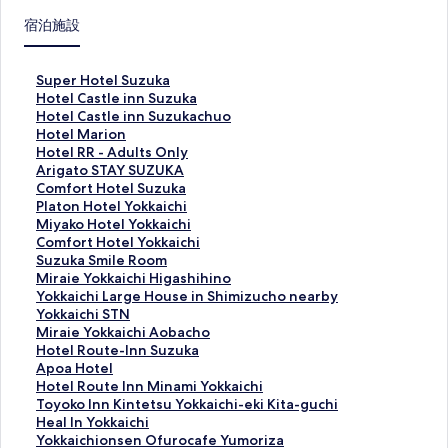
宿泊施設
S
Super Hotel Suzuka
u
H
Hotel Castle inn Suzuka
p
o
H
Hotel Castle inn Suzukachuo
e
t
o
H
Hotel Marion
r
e
t
o
H
Hotel RR - Adults Only
H
l
e
t
o
A
Arigato STAY SUZUKA
o
C
l
e
t
r
C
Comfort Hotel Suzuka
t
a
C
l
e
i
o
P
Platon Hotel Yokkaichi
e
s
a
M
l
g
m
l
M
Miyako Hotel Yokkaichi
l
t
s
a
R
a
f
a
i
C
Comfort Hotel Yokkaichi
S
l
t
r
R
t
o
t
y
o
S
Suzuka Smile Room
u
e
l
i
-
o
r
o
a
m
u
M
Miraie Yokkaichi Higashihino
z
i
e
o
A
S
t
n
k
f
z
i
Y
Yokkaichi Large House in Shimizucho nearby
u
n
i
n
d
T
H
H
o
o
u
r
o
Yokkaichi STN
k
n
n
の
u
A
o
o
H
r
k
a
k
M
Miraie Yokkaichi Aobacho
a
S
n
ペ
l
Y
t
t
o
t
a
i
k
i
H
Hotel Route-Inn Suzuka
の
u
S
ー
t
S
e
e
t
H
S
e
a
r
o
A
Apoa Hotel
ペ
z
u
ジ
s
U
l
l
e
o
m
Y
i
a
t
p
H
Hotel Route Inn Minami Yokkaichi
ー
u
z
を
O
Z
S
Y
l
t
i
o
c
i
e
o
o
T
Toyoko Inn Kintetsu Yokkaichi-eki Kita-guchi
ジ
k
u
開
n
U
u
o
Y
e
l
k
h
e
l
a
t
o
H
Heal In Yokkaichi
を
a
k
く
l
K
z
k
o
l
e
k
i
Y
R
H
e
y
e
Y
Yokkaichionsen Ofurocafe Yumoriza