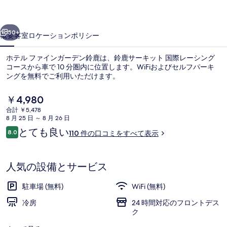
ン
前へ
次へ
ガ
50+
概要
客室
ロケーション
ポリシー
ー
ホテル ファインガーデン鈴鹿は、鈴鹿サーキット 国際レーシング
デ
コースから車で 10 分圏内に位置します。WiFiおよびセルフパーキ
ングを無料でご利用いただけます。
ン
鈴
現
￥4,980
在
鹿
合計 ￥5,478
の
8 月 25 日 ～ 8 月 26 日
料
の
口
とても良い
8.0
110 件の口コミをすべて表示
金
10段階中8.0
コ
外観
写
は
ミ
￥4,980
真
で
人気の設備とサービス
す
ギ
駐車場 (無料)
WiFi (無料)
ャ
冷房
24 時間対応のフロントデス
ラ
ク
リ