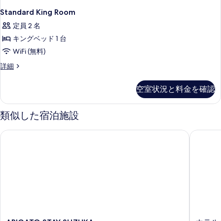
の
の
詳
Standard King Room
す
細
べ
定員 2 名
て
キングベッド 1 台
の
WiFi (無料)
写
Standard
詳細
King
真
Room
空室状況と料金を確認
を
の
詳
表
細
類似した宿泊施設
示
す
ARIGATO STAY SUZUKA
ホテルキ
る
ARIGATO
ホ