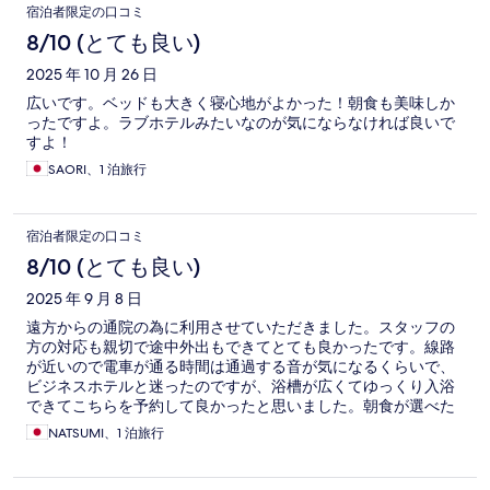
宿泊者限定の口コミ
8/10 (とても良い)
2025 年 10 月 26 日
広いです。ベッドも大きく寝心地がよかった！朝食も美味しか
ったですよ。ラブホテルみたいなのが気にならなければ良いで
すよ！
SAORI、1 泊旅行
宿泊者限定の口コミ
8/10 (とても良い)
2025 年 9 月 8 日
遠方からの通院の為に利用させていただきました。スタッフの
方の対応も親切で途中外出もできてとても良かったです。線路
が近いので電車が通る時間は通過する音が気になるくらいで、
ビジネスホテルと迷ったのですが、浴槽が広くてゆっくり入浴
できてこちらを予約して良かったと思いました。朝食が選べた
のも嬉しかったです。
NATSUMI、1 泊旅行