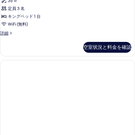
35 ㎡
ン
定員 3 名
ダ
キングベッド 1 台
ー
WiFi (無料)
ド
ス
詳細
ル
タ
ー
ン
空室状況と料金を確認
ダ
ム
ー
キ
ド
ル
ン
ー
グ
ム
キ
ベ
ン
ッ
グ
ベ
ド
ッ
1
ド
台
1
台
(Couples
(Couples
Hotel)
Hotel)