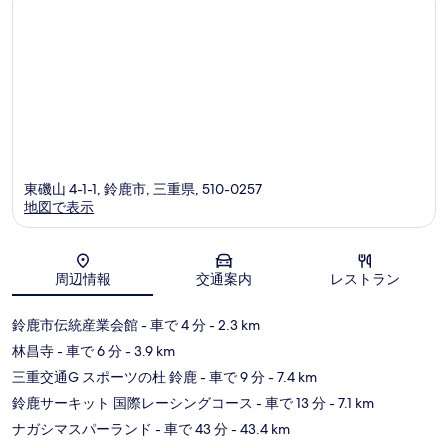
東磯山 4-1-1, 鈴鹿市, 三重県, 510-0257
地図で表示
地図
周辺情報
交通案内
レストラン
鈴鹿市伝統産業会館
- 車で 4 分
- 2.3 km
林昌寺
- 車で 6 分
- 3.9 km
三重交通G スポーツの杜 鈴鹿
- 車で 9 分
- 7.4 km
鈴鹿サーキット 国際レーシングコース
- 車で 13 分
- 7.1 km
ナガシマスパーランド
- 車で 43 分
- 43.4 km