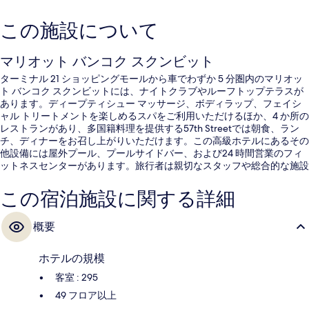
この施設について
マリオット バンコク スクンビット
ターミナル 21 ショッピングモールから車でわずか 5 分圏内のマリオッ
ト バンコク スクンビットには、ナイトクラブやルーフトップテラスが
あります。ディープティシュー マッサージ、ボディラップ、フェイシ
ャル トリートメントを楽しめるスパをご利用いただけるほか、4 か所の
レストランがあり、多国籍料理を提供する57th Streetでは朝食、ラン
チ、ディナーをお召し上がりいただけます。この高級ホテルにあるその
他設備には屋外プール、プールサイドバー、および24 時間営業のフィ
ットネスセンターがあります。旅行者は親切なスタッフや総合的な施設
のコンディションを高く評価しています。 この宿泊施設からは歩いて
すぐ公共交通機関を利用できます。BTS トンロー駅までは 3 分、BTS エ
この宿泊施設に関する詳細
カマイ駅までは 9 分です。
概要
ホテルの規模
客室 : 295
49 フロア以上