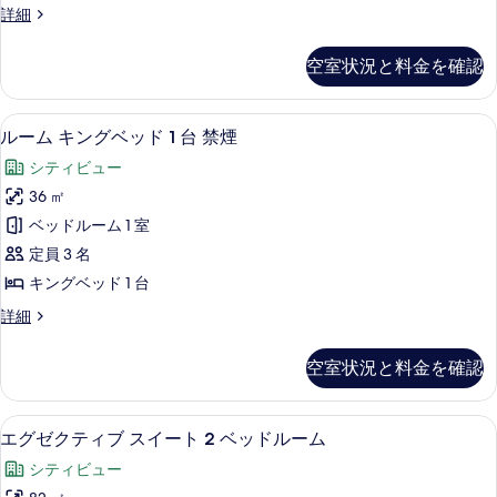
真
エ
詳細
ル
グ
を
ー
ゼ
表
空室状況と料金を確認
ク
ム
示
テ
キ
ィ
す
ルーム キングベッド 1 台 禁煙 |
ル
13
ブ
ルーム キングベッド 1 台 禁煙
ン
る
ー
ル
グ
シティビュー
ー
ム
ム
ベ
36 ㎡
キ
キ
ッ
ベッドルーム 1 室
ン
ン
グ
ド
定員 3 名
グ
ベ
1
キングベッド 1 台
ッ
ベ
台
ド
ル
詳細
ッ
1
ー
の
台
ド
ム
す
空室状況と料金を確認
の
キ
1
詳
べ
ン
台
細
グ
て
エグゼクティブ スイート 2 ベッドルーム
エ
12
ベ
禁
エグゼクティブ スイート 2 ベッドルーム
の
グ
ッ
煙
シティビュー
ド
写
ゼ
1