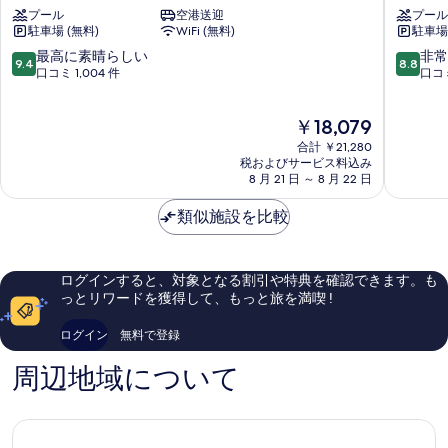
ル
ト
詳
プール
空港送迎
プール
ニ
ン
す
細
駐車場 (無料)
WiFi (無料)
駐車場 
ッ
ス
べ
コ
ク
10
10
最高に素晴らしい
非常
9.4
8.8
て
ー
ン
段
段
口コミ 1,004 件
口コミ
バ
ビ
階
階
の
ン
ッ
中
中
現
写
￥18,079
コ
ト
9.4、
8.8、
在
ク
バ
最
非
合計 ￥21,280
真
の
ス
ン
高
常
税およびサービス料込み
を
料
ク
8 月 21 日 ～ 8 月 22 日
コ
に
に
金
ン
ク
素
良
表
は
ビ
類似施設を比較
ス
晴
い、
示
￥18,079
ッ
ク
ら
口
ト
ン
し
コ
す
ビ
い、
ミ
る
ログインすると、対象となる割引や特典を確認できます。も
ッ
口
1,002
っとリワードを獲得して、もっと旅を満喫 !
ト
コ
件
ミ
件
ログイン
無料で登録
1,004
の
件
口
周辺地域について
件
コ
の
ミ
口
コ