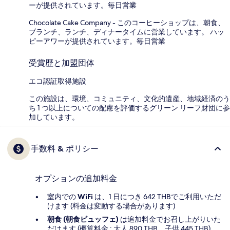
ーが提供されています。毎日営業
Chocolate Cake Company - このコーヒーショップは、朝食、
ブランチ、ランチ、ディナータイムに営業しています。 ハッ
ピーアワーが提供されています。毎日営業
受賞歴と加盟団体
エコ認証取得施設
この施設は、環境、コミュニティ、文化的遺産、地域経済のう
ち 1 つ以上についての配慮を評価するグリーン リーフ財団に参
加しています。
手数料 & ポリシー
オプションの追加料金
室内での
WiFi
は、1 日につき 642 THBでご利用いただ
けます (料金は変動する場合があります)
朝食 (朝食ビュッフェ)
は追加料金でお召し上がりいた
だけます (概算料金 : 大人 890 THB、子供 445 THB)