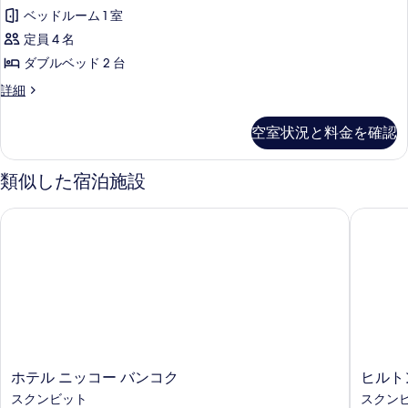
写
ジ
べ
2
ベッドルーム 1 室
真
デ
台
て
定員 4 名
の
を
ン
の
詳
ダブルベッド 2 台
表
シ
細
写
プ
詳細
示
ャ
レ
真
す
ル
ジ
を
空室状況と料金を確認
デ
る
ス
表
ン
イ
シ
類似した宿泊施設
示
ャ
ー
す
ル
ホテル ニッコー バンコク
ヒルトン
ト
ス
る
イ
2
ー
ベ
ト
ッ
2
ベ
ド
ッ
ル
ド
ル
ー
ー
ホ
ヒ
ホテル ニッコー バンコク
ヒルト
ム
ム
テ
ル
スクンビット
スクン
の
の