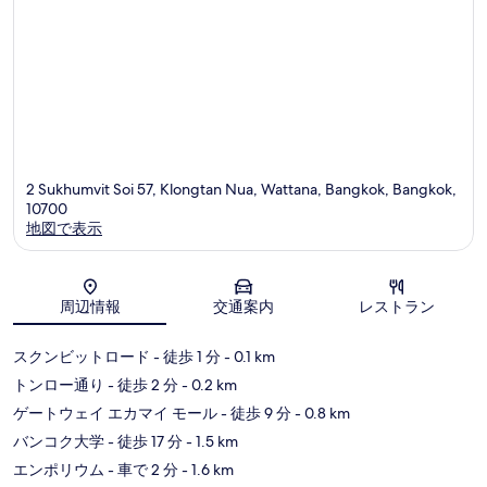
ミ
2 Sukhumvit Soi 57, Klongtan Nua, Wattana, Bangkok, Bangkok,
10700
地図で表示
地図
周辺情報
交通案内
レストラン
スクンビットロード
- 徒歩 1 分
- 0.1 km
トンロー通り
- 徒歩 2 分
- 0.2 km
ゲートウェイ エカマイ モール
- 徒歩 9 分
- 0.8 km
バンコク大学
- 徒歩 17 分
- 1.5 km
エンポリウム
- 車で 2 分
- 1.6 km