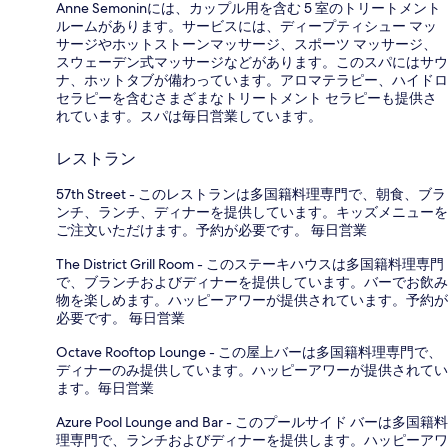
Anne Semoninには、カップル用を含む 5 室のトリートメント
ルームがあります。サービスには、ディープティシュー マッ
サージやホットストーンマッサージ、スポーツ マッサージ、
スウェーデン式マッサージなどがあります。このスパにはサウ
ナ、ホットタブが備わっています。アロマテラピー、ハイドロ
セラピーを含むさまざまなトリートメント セラピーも提供さ
れています。スパは毎日営業しています。
レストラン
57th Street - このレストランは多国籍料理専門で、朝食、ブラ
ンチ、ランチ、ディナーを提供しています。キッズメニューを
ご注文いただけます。予約が必要です。 毎日営業
The District Grill Room - このステーキハウスは多国籍料理専門
で、ブランチおよびディナーを提供しています。バーでお飲み
物を楽しめます。ハッピーアワーが提供されています。予約が
必要です。 毎日営業
Octave Rooftop Lounge - この屋上バーは多国籍料理専門で、
ディナーのみ提供しています。ハッピーアワーが提供されてい
ます。毎日営業
Azure Pool Lounge and Bar - このプールサイド バーは多国籍料
理専門で、ランチおよびディナーを提供します。ハッピーアワ