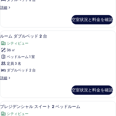
詳
真
ブ
の
細
エ
詳細
を
ル
グ
写
表
ー
ゼ
真
空室状況と料金を確認
ク
示
ム
を
テ
す
ダ
ィ
表
ルーム ダブルベッド 2 台 | エジ
ル
12
ブ
ルーム ダブルベッド 2 台
る
ブ
示
ー
ル
ル
シティビュー
ー
す
ム
ム
ベ
36 ㎡
る
ダ
ダ
ッ
ベッドルーム 1 室
ブ
ブ
ル
ド
定員 3 名
ル
ベ
2
ダブルベッド 2 台
ッ
ベ
台
ド
ル
詳細
ッ
2
ー
の
台
ド
ム
す
空室状況と料金を確認
の
ダ
2
詳
べ
ブ
台
細
ル
て
プレジデンシャル スイート 2 ベッドルー
プ
13
ベ
の
プレジデンシャル スイート 2 ベッドルーム
の
レ
ッ
す
シティビュー
ド