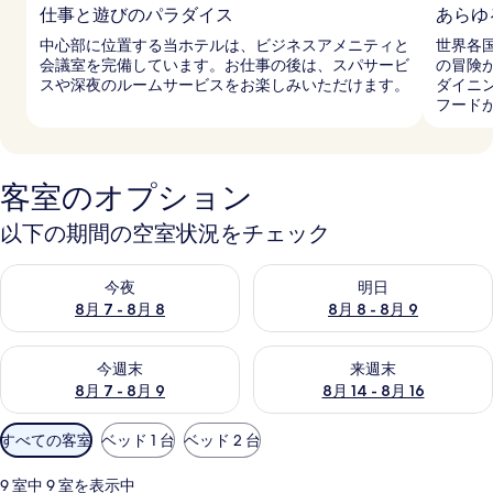
仕事と遊びのパラダイス
あらゆ
中心部に位置する当ホテルは、ビジネスアメニティと
世界各
会議室を完備しています。お仕事の後は、スパサービ
の冒険
スや深夜のルームサービスをお楽しみいただけます。
ダイニ
フード
客室のオプション
以下の期間の空室状況をチェック
今夜 8月 7 - 8月 8 の空室状況をチェック
明日 8月 8 - 8月 9 の空室
今夜
明日
8月 7 - 8月 8
8月 8 - 8月 9
今週末 8月 7 - 8月 9 の空室状況をチェック
来週末 8月 14 - 8月 16 の
今週末
来週末
8月 7 - 8月 9
8月 14 - 8月 16
利
すべての客室
ベッド 1 台
ベッド 2 台
用
可
9 室中 9 室を表示中