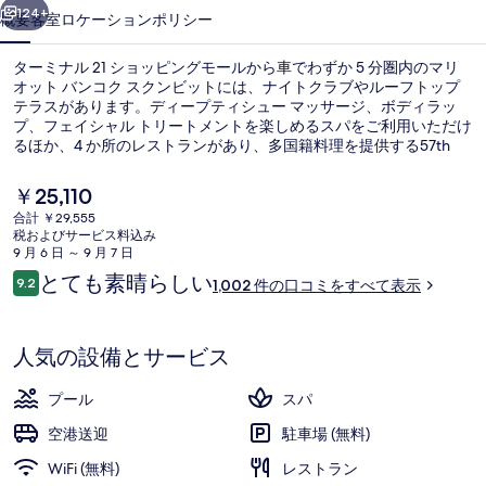
コ
124+
概要
客室
ロケーション
ポリシー
ク
ターミナル 21 ショッピングモールから車でわずか 5 分圏内のマリ
ス
オット バンコク スクンビットには、ナイトクラブやルーフトップ
テラスがあります。ディープティシュー マッサージ、ボディラッ
ク
プ、フェイシャル トリートメントを楽しめるスパをご利用いただけ
ン
るほか、4 か所のレストランがあり、多国籍料理を提供する57th
Streetでは朝食、ランチ、ディナーをお召し上がりいただけます。
ビ
この高級ホテルにあるその他設備には屋外プール、プールサイドバ
現
￥25,110
ー、および24 時間営業のフィットネスセンターがあります。旅行
在
ッ
合計 ￥29,555
者は親切なスタッフや総合的な施設のコンディションを高く評価し
の
税およびサービス料込み
ています。 この宿泊施設からは歩いてすぐ公共交通機関を利用でき
プールビュー、ランチ、ディナー、ハッ
ト
料
9 月 6 日 ～ 9 月 7 日
ます。BTS トンロー駅までは 3 分、BTS エカマイ駅までは 9 分で
金
口
とても素晴らしい
す。
の
9.2
1,002 件の口コミをすべて表示
は
10段階中9.2
コ
￥25,110
写
ミ
で
す
真
人気の設備とサービス
ギ
プール
スパ
ャ
空港送迎
駐車場 (無料)
ラ
WiFi (無料)
レストラン