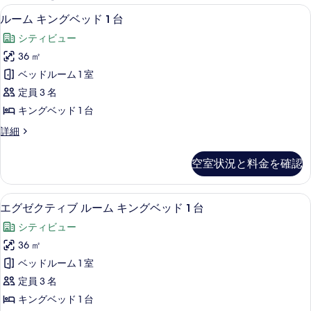
能
ルーム キングベッド 1 台 | エジ
ル
14
ルーム キングベッド 1 台
な
ー
客
シティビュー
ム
室
36 ㎡
キ
の
ベッドルーム 1 室
ン
絞
定員 3 名
り
グ
キングベッド 1 台
込
ベ
み
ル
詳細
ッ
ー
条
ド
ム
件
空室状況と料金を確認
キ
1
ン
台
グ
エグゼクティブ ルーム キングベッド 
エ
16
ベ
の
エグゼクティブ ルーム キングベッド 1 台
グ
ッ
す
シティビュー
ド
ゼ
べ
1
36 ㎡
ク
台
て
ベッドルーム 1 室
の
テ
の
詳
定員 3 名
ィ
細
写
キングベッド 1 台
ブ