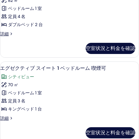
の
82 ㎡
真
ク
台
す
ベッドルーム 1 室
禁
を
テ
べ
煙
定員 4 名
表
ィ
の
て
ダブルベッド 2 台
詳
示
ブ
の
細
エ
詳細
す
ス
グ
写
る
イ
ゼ
真
空室状況と料金を確認
ク
ー
を
テ
ト
ィ
表
39 インチの薄型テレビ (ケーブル放送
エ
12
ブ
エグゼクティブ スイート 1 ベッドルーム 喫煙可
2
示
グ
ス
ベ
シティビュー
イ
す
ゼ
ッ
ー
70 ㎡
る
ク
ト
ド
ベッドルーム 1 室
2
テ
ル
ベ
定員 3 名
ィ
ッ
ー
キングベッド 1 台
ド
ブ
ム
ル
エ
詳細
ス
ー
グ
の
ム
イ
ゼ
す
空室状況と料金を確認
の
ク
ー