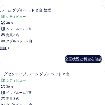
詳
べ
テ
ト
細
ィ
て
ルーム ダブルベッド 2 台 禁煙 |
ル
12
ブ
ルーム ダブルベッド 2 台 禁煙
1
の
ー
ス
ベ
シティビュー
イ
写
ム
ッ
ー
36 ㎡
真
ダ
ト
ド
ベッドルーム 1 室
1
を
ブ
ル
ベ
定員 3 名
表
ル
ッ
ー
ダブルベッド 2 台
ド
示
ベ
ム
ル
ル
詳細
す
ッ
ー
ー
喫
る
ム
ド
ム
煙
空室状況と料金を確認
喫
ダ
2
煙
可
ブ
台
可
ル
の
エグゼクティブ ルーム ダブルベッド 
エ
の
15
ベ
禁
エグゼクティブ ルーム ダブルベッド 2 台
す
詳
グ
ッ
煙
シティビュー
細
ド
べ
ゼ
の
2
36 ㎡
て
ク
台
す
ベッドルーム 1 室
禁
の
テ
べ
煙
定員 3 名
写
ィ
の
て
ダブルベッド 2 台