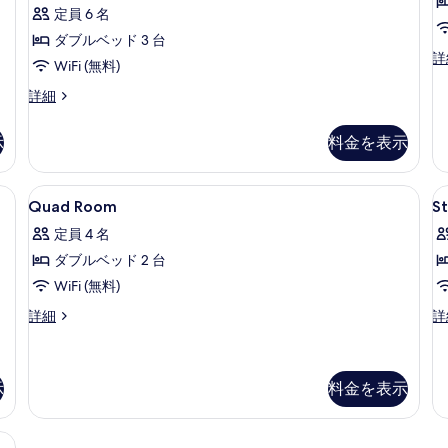
の
ル
1
ル
定員 6 名
写
詳
ベ
件)
細
ッ
ー
ダブルベッド 3 台
真
ド
エ
詳
ム
WiFi (無料)
を
1
コ
(6-
台
ノ
表
ベ
詳細
窓
ミ
ー
person)
示
な
ー
シ
の
示
料金を表示
し
す
ト
ッ
の
す
リ
ク
る
詳
プ
ル
べ
羽毛の掛け布団、ミニバー、遮光カーテン、防音設備
Quad
羽毛の掛け布団、ミニバー、遮光カー
S
細
ル
8
ー
Quad Room
S
て
Room
T
ル
ム
定員 4 名
ー
(6-
R
の
の
ム
person)
ダブルベッド 2 台
す
写
の
の
WiFi (無料)
詳
べ
詳
真
細
細
Quad
St
詳細
詳
て
を
Room
Tw
の
表
の
R
詳
の
写
示
細
詳
示
料金を表示
真
す
細
を
る
遮光カーテン、防音設備