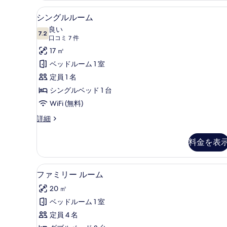
煙
ル
シングルルーム | 羽毛の掛
シ
の
ー
4
シングルルーム
ム
ン
す
良い
禁
7.2
10 点中 7.2
グ
(口
べ
口コミ 7 件
煙
コ
ル
17 ㎡
の
て
詳
ミ
ル
ベッドルーム 1 室
の
細
7
ー
定員 1 名
写
件)
ム
シングルベッド 1 台
真
の
WiFi (無料)
を
す
表
シ
詳細
ン
べ
示
グ
料金を表
て
す
ル
ル
の
る
ー
ファミリー ルーム | 羽毛の
フ
写
4
ム
ファミリー ルーム
ァ
の
真
20 ㎡
詳
ミ
を
細
ベッドルーム 1 室
リ
表
定員 4 名
ー
示