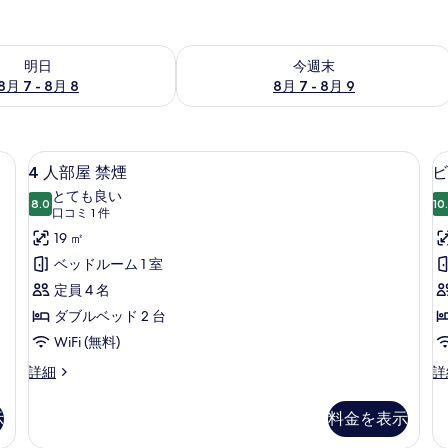
- 8月 8 の空室状況をチェック
今週末 8月 7 - 8月 9 の空室状況をチ
明日
今週末
8月 7 - 8月 8
8月 7 - 8月 9
| 羽毛の掛け布団、ミニバー、遮光カーテン、防音設備
4
4 人部屋 禁煙 | 羽毛の掛け布団、
5
4 人部屋 禁煙
ビ
人
とても良い
8.0
10
部
10 点中 8.0
(口
口コミ 1 件
屋
コ
19 ㎡
ミ
禁
ベッドルーム 1 室
1
煙
定員 4 名
件)
の
ダブルベッド 2 台
す
WiFi (無料)
べ
4
ビ
詳細
詳
人
ジ
て
部
ネ
の
示
料金を表示
屋
ス
写
禁
ツ