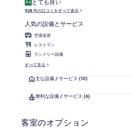
口
とても良い
8.2
の
10段階中8.2
コ
928 件の口コミをすべて表示
写
ミ
真
レストラン
人気の設備とサービス
ギ
空港送迎
ャ
レストラン
ラ
ランドリー設備
リ
すべて見る
ー
主な設備 / サービス
(10)
便利な設備 / サービス
(6)
客室のオプション