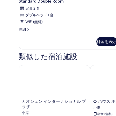
7
ブ
Standard Double Room
ム
Double
ル
の
定員 2 名
ル
Room
ー
す
ダブルベッド 1 台
の
ム
べ
WiFi (無料)
す
の
詳
て
べ
Standard
詳細
細
Double
の
て
Room
料金を表
写
の
の
詳
真
写
細
類似した宿泊施設
を
真
表
を
カオシュン インターナショナル プラザ
O ハウス ホテ
示
表
す
示
る
す
る
カ
O
カオシュン インターナショナル プ
O ハウス ホ
オ
ハ
ラザ
小港
シ
ウ
小港
朝食 (無料)
ュ
ス