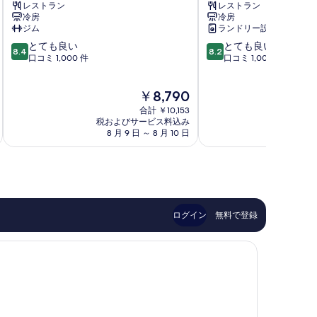
レストラン
レストラン
ン
イ
冷房
冷房
シ
ド
ジム
ランドリー設備
ャ
ホ
10
10
とても良い
とても良い
イ
テ
8.4
8.2
段
段
口コミ 1,000 件
口コミ 1,000 件
ン
ル
階
階
高
高
中
中
雄
雄
現
￥8,790
8.4、
8.2、
市
市
在
と
と
中
合計 ￥10,153
中
の
て
て
税およびサービス料込み
税およ
心
心
料
8 月 9 日 ～ 8 月 10 日
8 月
も
も
金
良
良
は
い、
い、
￥8,790
口
口
コ
コ
ミ
ミ
1,000
1,000
ログイン
無料で登録
件
件
件
件
の
の
口
口
コ
コ
ミ
ミ