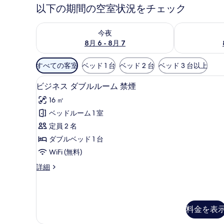
以下の期間の空室状況をチェック
今夜 8月 6 - 8月 7 の空室状況をチェック
明日 8月 7 
今夜
8月 6 - 8月 7
利
すべての客室
ベッド 1 台
ベッド 2 台
ベッド 3 台以上
用
ビジネス ダブルルーム 禁煙 
ビ
可
4
ビジネス ダブルルーム 禁煙
ジ
能
16 ㎡
な
ネ
ベッドルーム 1 室
客
ス
定員 2 名
室
ダ
の
ダブルベッド 1 台
ブ
絞
WiFi (無料)
ル
り
ビ
詳細
ル
込
ジ
み
ー
ネ
条
ス
ム
ダ
件
料金を表
禁
ブ
ル