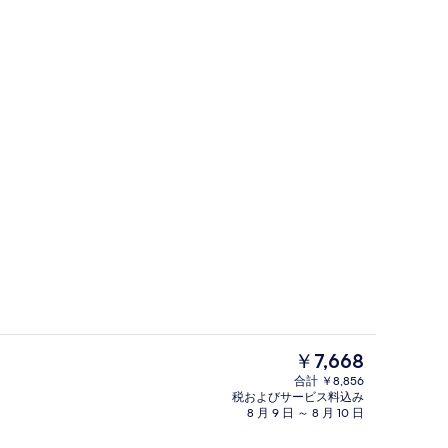
デラックス トリプルルーム | 羽毛
現
￥7,668
在
合計 ￥8,856
の
税およびサービス料込み
ダブルルーム | 羽毛の掛け布団、ミニバー、遮光カーテン、防音設備
外観
料
8 月 9 日 ～ 8 月 10 日
金
は