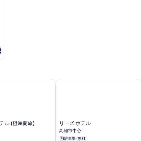
表
示
す
る
示
ル (橙屋商旅)
リーズ ホテル
リ
テル (橙屋商旅)
リーズ ホテル
ー
高雄市中心
ズ
駐車場 (無料)
ホ