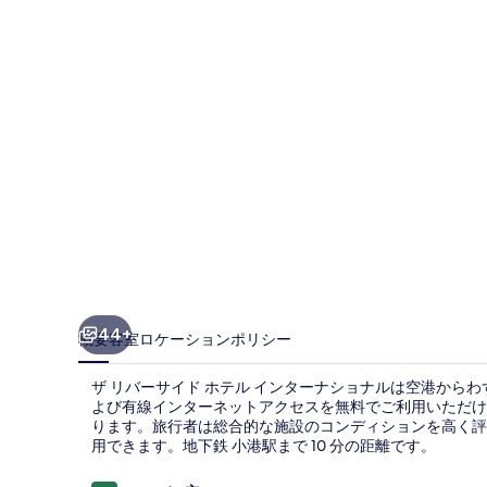
イ
ド
ホ
テ
ル
イ
ン
タ
ー
ナ
44+
概要
客室
ロケーション
ポリシー
シ
ザ リバーサイド ホテル インターナショナルは空港からわずか
ョ
よび有線インターネットアクセスを無料でご利用いただけま
ります。旅行者は総合的な施設のコンディションを高く評
ナ
用できます。地下鉄 小港駅まで 10 分の距離です。
ル