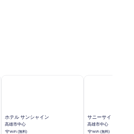
す
表
る
示
す
る
ホテル サンシャイン
サニーサイド ホテル
ホ
サ
ホテル サンシャイン
サニーサイド ホテル
テ
ニ
高雄市中心
高雄市中心
ル
ー
WiFi (無料)
WiFi (無料)
サ
サ