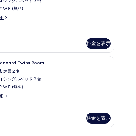
シングルベッド 3 台
台
ト
表
WiFi (無料)
窓
リ
示
細
な
プ
す
し
ル
る
の
ル
料金を表示
す
ー
べ
ム
テン、防音設備
tandard
羽毛の掛け布団、ミニバー、遮光カーテン、
て
の
7
tandard Twins Room
wins
の
す
定員 2 名
oom
写
べ
シングルベッド 2 台
の
真
て
WiFi (無料)
す
を
の
べ
andard
細
表
写
ins
て
示
oom
真
の
す
を
料金を表示
写
る
表
真
示
を