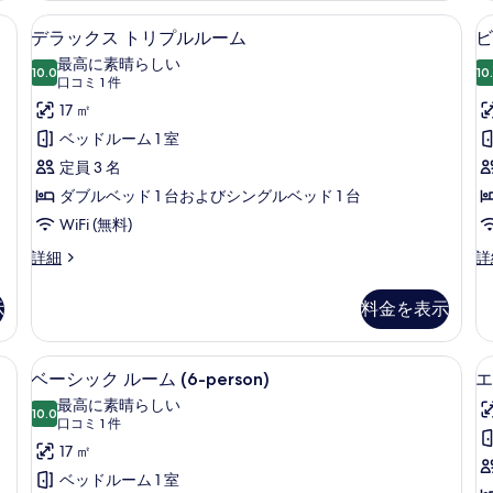
煙
イ
け布団、ミニバー、遮光カーテン、防音設備
真
デラックス トリプルルーム | 羽毛
デ
4
の
ン
デラックス トリプルルーム
ビ
を
ラ
詳
ル
最高に素晴らしい
細
10.0
ー
10
表
10 点中 10.0
ッ
(口
口コミ 1 件
ム
コ
示
ク
17 ㎡
シ
ミ
ン
す
ス
ベッドルーム 1 室
グ
1
る
ト
定員 3 名
2
ル
件)
ベ
リ
ダブルベッド 1 台およびシングルベッド 1 台
ッ
プ
WiFi (無料)
ド
2
ル
デ
ビ
詳細
詳
台
ラ
ジ
ル
禁
ッ
ネ
示
料金を表示
ー
煙
ク
ス
の
ス
ダ
ム
詳
ト
ブ
掛け布団、ミニバー、遮光カーテン、防音設備
ベーシック ルーム (6-person) 
ベ
の
細
4
リ
ル
ベーシック ルーム (6-person)
エ
ー
プ
ル
す
最高に素晴らしい
ル
10.0
ー
10 点中 10.0
シ
(口
べ
口コミ 1 件
ル
ム
コ
ッ
17 ㎡
て
ー
ダ
ミ
ム
ブ
ク
ベッドルーム 1 室
1
の