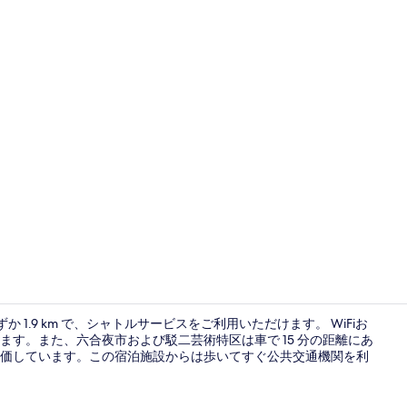
フロント
 1.9 km で、シャトルサービスをご利用いただけます。 WiFiお
す。また、六合夜市および駁二芸術特区は車で 15 分の距離にあ
価しています。この宿泊施設からは歩いてすぐ公共交通機関を利
デラックス 