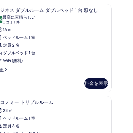
ン
の掛け布団、ミニバー、遮光カーテン、防音設備
羽毛の掛け布団、ミニバー、遮光カーテン、
ビ
グ
3
ジネス ダブルルーム ダブルベッド 1 台 窓なし
ジ
ル
最高に素晴らしい
.0
10 点中 10.0
ネ
(口
ベ
口コミ 1 件
コ
ス
16 ㎡
ッ
ミ
ダ
ベッドルーム 1 室
ド
1
ブ
定員 2 名
件)
台
ル
ダブルベッド 1 台
禁
ル
WiFi (無料)
煙
ー
細
の
ム
料金を表示
す
ダ
べ
ブ
| 羽毛の掛け布団、ミニバー、遮光カーテン、防音設備
エコノミー トリプルルーム | 羽毛の掛け布
エ
て
ル
3
コノミー トリプルルーム
コ
の
ベ
23 ㎡
ノ
写
ッ
ベッドルーム 1 室
ミ
真
ド
定員 3 名
ー
を