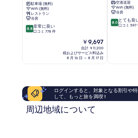
空港送迎
ン
駐車場 (無料)
ホ
WiFi (無料)
WiFi (無料)
イ
テ
冷房
レストラン
ン
ル
冷房
10
とても良
タ
(橙
8.0
段
口コミ 597
10
ー
非常に良い
屋
8.8
階
段
ナ
口コミ 778 件
商
中
階
シ
旅)
現
￥9,697
8.0、
中
ョ
小
在
と
8.8、
ナ
合計 ￥11,200
港
の
て
税およびサービス料込み
非
ル
料
8 月 16 日 ～ 8 月 17 日
も
常
プ
金
良
に
ラ
は
い、
良
ザ
￥9,697
口
い、
小
コ
口
港
ミ
コ
ログインすると、対象となる割引や特
597
ミ
して、もっと旅を満喫 !
件
778
件
件
周辺地域について
の
件
口
の
コ
口
ミ
コ
ミ