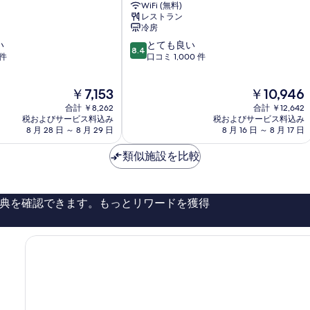
WiFi (無料)
テ
レストラン
ル
冷房
高
10
い
とても良い
雄
8.4
段
 件
口コミ 1,000 件
市
階
中
中
心
現
現
￥7,153
￥10,946
8.4、
在
在
と
合計 ￥8,262
合計 ￥12,642
の
の
て
税およびサービス料込み
税およびサービス料込み
料
料
8 月 28 日 ～ 8 月 29 日
8 月 16 日 ～ 8 月 17 日
も
金
金
良
は
は
類似施設を比較
い、
￥7,153
￥10,946
口
コ
ミ
典を確認できます。もっとリワードを獲得
1,000
件
件
の
口
コ
ミ