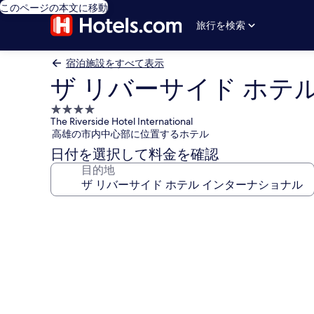
このページの本文に移動
旅行を検索
宿泊施設をすべて表示
ザ リバーサイド ホテ
4.0
The Riverside Hotel International
つ
高雄の市内中心部に位置するホテル
星
日付を選択して料金を確認
宿
目的地
泊
施
設
ザ
リ
バ
ー
サ