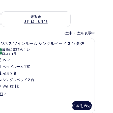
ェック
来週末 8月 14 - 8月 16 の空室状況をチェック
来週末
8月 14 - 8月 16
13 室中 13 室を表示中
ミニバー、遮光カーテン、防音設備
羽毛の掛け布団、ミニバー、遮光カーテン、
ビ
4
ジネス ツインルーム シングルベッド 2 台 禁煙
ジ
最高に素晴らしい
.0
10 点中 10.0
ネ
(口
口コミ 1 件
コ
ス
16 ㎡
ミ
ツ
ベッドルーム 1 室
1
イ
定員 2 名
件)
ン
シングルベッド 2 台
ル
WiFi (無料)
ー
細
ム
料金を表示
シ