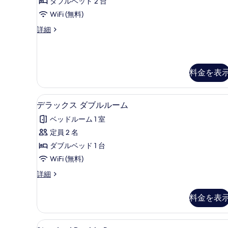
ダブルベッド 2 台
ル
す
WiFi (無料)
ー
る
フ
詳細
ム
ァ
の
ミ
リ
す
ー
料金を表
べ
ル
ー
て
ム
デラックス ダブルルーム | 
デ
の
の
1
デラックス ダブルルーム
詳
ラ
写
ベッドルーム 1 室
細
ッ
真
定員 2 名
ク
を
ダブルベッド 1 台
ス
表
WiFi (無料)
ダ
示
デ
詳細
ブ
す
ラ
ル
ッ
る
料金を表
ク
ル
ス
ー
ダ
Standard
羽毛の掛け布団、ミニバー、