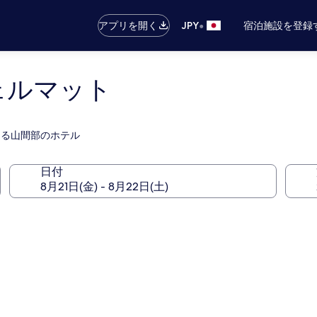
•
アプリを開く
JPY
宿泊施設を登録
ェルマット
がある山間部のホテル
日付