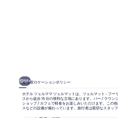
ル
マ
マ
ツ
ェ
ル
マ
ッ
ト
の
55+
概要
客室
ロケーション
ポリシー
写
ホテル ツェルママ ツェルマットは、ツェルマット - フー
真
スから徒歩 15 分の便利な立地にあります。バー / ラ
ショップ / カフェで軽食をお楽しみいただけます。この他
ギ
スなどの設備が備わっています。旅行者は親切なスタッフ
ャ