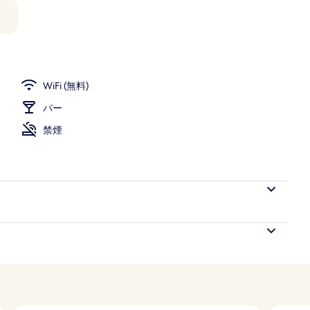
観
WiFi (無料)
バー
禁煙