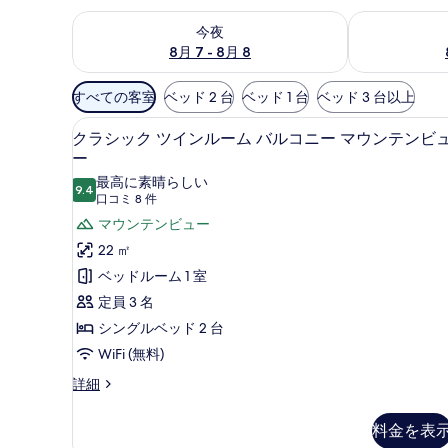
今夜 8月 7 - 8月 8 の空室状況をチェック
明日 8月 8 
今夜
8月 7 - 8月 8
利
すべての客室
ベッド 2 台
ベッド 1 台
ベッド 3 台以上
用
クラシック ツインルーム バル
ク
可
3
クラシック ツインルーム バルコニー マウンテンビ
ラ
能
ー
な
シ
最高に素晴らしい
9.4
10 点中 9.4
客
(口
口コミ 8 件
ッ
室
コ
マウンテンビュー
ク
の
ミ
22 ㎡
ツ
絞
8
ベッドルーム 1 室
イ
件)
り
定員 3 名
ン
込
シングルベッド 2 台
み
ル
条
WiFi (無料)
ー
件
ク
詳細
ム
ラ
バ
シ
料金を表
ッ
ル