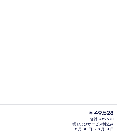
レストラン
現
￥49,528
在
合計 ￥52,970
の
税およびサービス料込み
外観
料
8 月 30 日 ～ 8 月 31 日
金
は