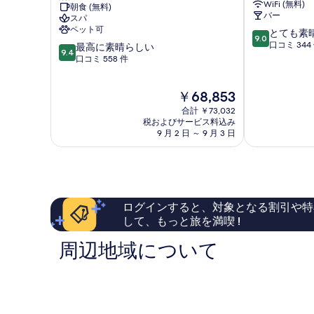
WiFi (無料)
朝食 (無料)
ゾ
テ
バー
スパ
ー
ィ
ペット可
10
とても素
ト
カ
9.0
段
口コミ 344
10
-
最高に素晴らしい
Zermatt
9.4
階
段
ス
口コミ 558 件
中
階
パ
9.0、
中
ア
現
￥68,853
と
9.4、
ン
在
て
最
ド
合計 ￥73,032
の
も
高
ダ
税およびサービス料込み
料
素
9 月 2 日 ～ 9 月 3 日
に
イ
金
晴
素
ニ
は
ら
晴
ン
￥68,853
し
ら
グ
い、
し
Zermatt
口
い、
ログインすると、対象となる割引や特
コ
口
して、もっと旅を満喫 !
ミ
コ
344
ミ
周辺地域について
件
558
件
件
の
件
口
の
コ
口
ミ
コ