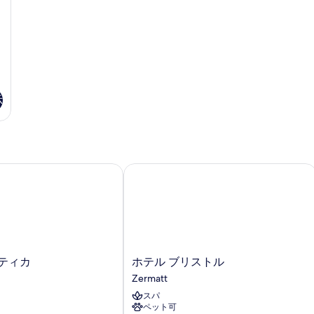
写
る
詳
真
細
を
表
示
す
示
る
ティカ
ホテル ブリストル
ホ
ティカ
ホテル ブリストル
テ
Zermatt
ル
スパ
ブ
ペット可
リ