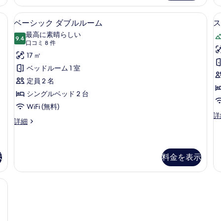
グ
ル
用
ル
ベーシック ダブルルーム | 高級寝具
ー
ベ
バ
2
ベーシック ダブルルーム
ス
ル
ム
ー
ス
ー
バ
最高に素晴らしい
9.4
10 点中 9.4
シ
ム
(口
ル
口コミ 8 件
ル
専
コ
コ
ッ
17 ㎡
ー
用
ニ
ミ
ク
ベッドルーム 1 室
バ
ー
ム
8
ス
の
ダ
定員 2 名
の
件)
ル
詳
ブ
シングルベッド 2 台
ー
細
す
ム
ル
WiFi (無料)
べ
の
ス
詳
ル
ベ
詳細
詳
て
ー
ー
細
ー
ペ
の
シ
リ
ム
ッ
写
ア
ク
示
料金を表示
の
ス
真
ダ
イ
す
ブ
を
ー
寝具、ミニバー、セーフティボックス (室内)、遮光カーテン
ル
べ
ト
表
ル
の
て
示
ー
詳
の
ム
細
す
の