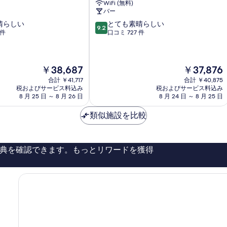
WiFi (無料)
ス
バー
ト
10
晴らしい
とても素晴らしい
ル
9.2
段
 件
口コミ 727 件
Zermatt
階
中
9.2、
現
現
￥38,687
￥37,876
と
在
在
て
合計 ￥41,717
合計 ￥40,875
の
の
も
税およびサービス料込み
税およびサービス料込み
料
料
素
8 月 25 日 ～ 8 月 26 日
8 月 24 日 ～ 8 月 25 日
金
金
晴
は
は
ら
類似施設を比較
￥38,687
￥37,876
し
い、
口
典を確認できます。もっとリワードを獲得
コ
ミ
727
件
件
の
口
コ
ミ