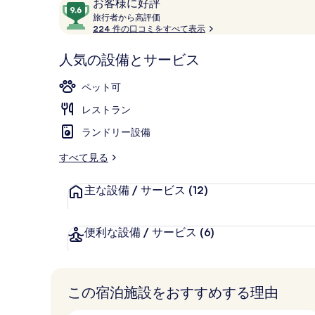
口
10
お客様に好評
ラ
コ
旅
段
旅行者から高評価
行
リ
224 件の口コミをすべて表示
ミ
階
者
中
ー
部屋からの景
か
人気の設備とサービス
9.6、
ら
お
高
ペット可
評
客
価
レストラン
様
に
ランドリー設備
好
評
すべて見る
件
の
主な設備 / サービス
(12)
口
コ
便利な設備 / サービス
(6)
ミ
この宿泊施設をおすすめする理由