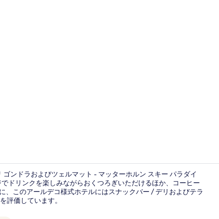
外観
リ ゴンドラおよびツェルマット - マッターホルン スキー パラダイ
ウンジでドリンクを楽しみながらおくつろぎいただけるほか、コーヒー
に、このアールデコ様式ホテルにはスナックバー / デリおよびテラ
レストラン
を評価しています。