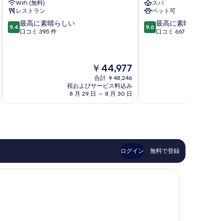
WiFi (無料)
スパ
ビ
ホ
レストラン
ペット可
ー
テ
10
10
最高に素晴らしい
最高に素晴らしい
ツ
ル
9.4
9.6
段
段
口コミ 395 件
口コミ 667 件
ェ
ア
階
階
ル
ル
中
中
マ
ペ
9.4、
9.6、
ッ
ン
現
￥44,977
最
最
ト
ホ
在
高
高
シ
フ
合計 ￥48,246
の
に
に
テ
税およびサービス料込み
Zermatt
税およ
料
素
素
8 月 29 日 ～ 8 月 30 日
8 月 
ィ
金
晴
晴
セ
は
ら
ら
ン
￥44,977
し
し
タ
い、
い、
ー
口
口
コ
コ
ログイン
無料で登録
ミ
ミ
395
667
件
件
件
件
の
の
口
口
コ
コ
ミ
ミ