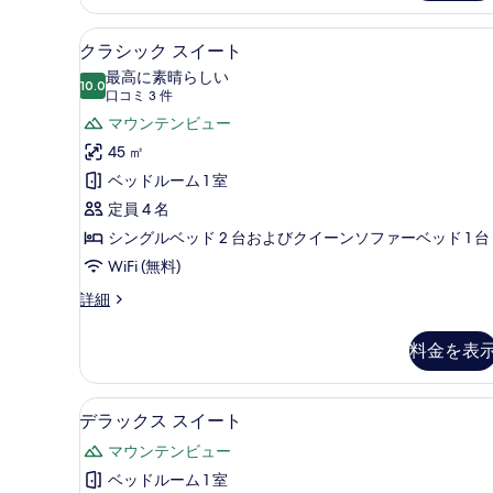
ク
コ
ツ
バルコニーからの眺望
ク
ニ
7
イ
クラシック スイート
ラ
ン
ー
最高に素晴らしい
ル
10.0
10 点中 10.0
シ
(口
口コミ 3 件
マ
ー
コ
ッ
マウンテンビュー
ム
ウ
ミ
バ
ク
45 ㎡
ン
ル
3
ス
ベッドルーム 1 室
コ
テ
件)
ニ
イ
定員 4 名
ン
ー
ー
シングルベッド 2 台およびクイーンソファーベッド 1 台
マ
ビ
ウ
ト
WiFi (無料)
ュ
ン
の
ク
詳細
ー
テ
ラ
す
ン
の
シ
ビ
料金を表
べ
ッ
す
ュ
ク
て
ー
べ
ス
の
デラックス スイート | 高級
デ
の
4
イ
て
デラックス スイート
詳
ラ
ー
写
細
の
マウンテンビュー
ト
ッ
真
写
の
ベッドルーム 1 室