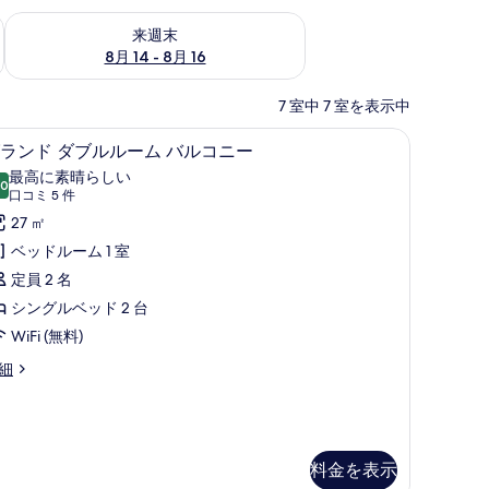
ェック
来週末 8月 14 - 8月 16 の空室状況をチェック
来週末
8月 14 - 8月 16
7 室中 7 室を表示中
、遮光カーテン
ーム | 高級寝具、ミニバー、セーフティボックス (室内)、遮光カーテン
グランド ダブルルーム バルコニー | 高級寝
グ
5
ランド ダブルルーム バルコニー
ラ
最高に素晴らしい
.0
10 点中 10.0
ン
(口
口コミ 5 件
コ
ド
27 ㎡
ミ
ダ
ベッドルーム 1 室
5
ブ
定員 2 名
件)
ル
シングルベッド 2 台
ル
WiFi (無料)
ー
細
ム
バ
ル
料金を表示
コ