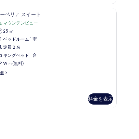
ニ
、ミニバー、セーフティボックス (室内)、遮光カーテン
スーペリア スイート | 高級寝具、ミニバー、
ス
ー
4
ーペリア スイート
ー
の
マウンテンビュー
ペ
す
25 ㎡
リ
べ
ベッドルーム 1 室
ア
て
定員 2 名
ス
の
キングベッド 1 台
イ
写
WiFi (無料)
ー
真
細
ト
を
の
表
す
示
料金を表示
べ
す
て
る
の
写
真