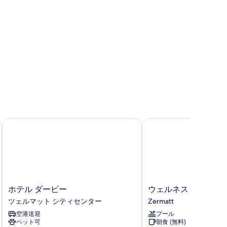
を
表
示
す
る
ホテル ダービー
ウェルネス ホテル ア
ホ
ウ
ホテル ダービー
ウェルネス ホテル 
テ
ェ
ツェルマット シティセンター
Zermatt
ル
ル
空港送迎
プール
ダ
ネ
ペット可
朝食 (無料)
ー
ス