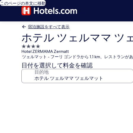
このページの本文に移動
宿泊施設をすべて表示
ホテル ツェルママ ツ
4.0
Hotel ZERMAMA Zermatt
つ
ツェルマット - フーリ ゴンドラから 1.1 km、レストラン
星
日付を選択して料金を確認
宿
目的地
泊
施
設
ホ
テ
ル
ツ
ェ