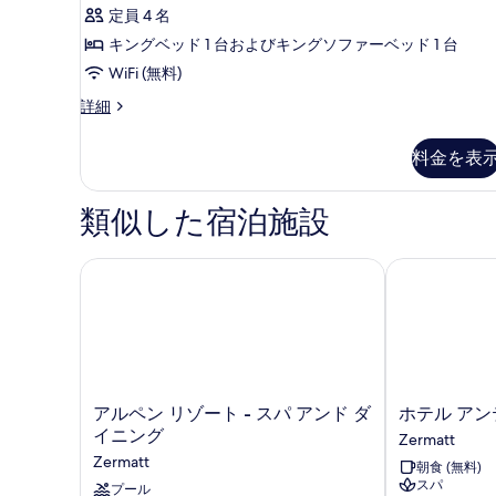
ク
を
詳
真
定員 4 名
細
ス
表
を
キングベッド 1 台およびキングソファーベッド 1 台
ス
示
表
WiFi (無料)
イ
す
示
デ
詳細
ー
る
ラ
す
ト
ッ
る
料金を表
ク
の
ス
す
ス
類似した宿泊施設
イ
べ
ー
て
ト
アルペン リゾート - スパ アンド ダイニング
ホテル アン
の
の
詳
写
細
真
を
表
ア
ホ
アルペン リゾート - スパ アンド ダ
ホテル アン
ル
テ
示
イニング
Zermatt
ペ
ル
す
Zermatt
朝食 (無料)
ン
ア
スパ
る
リ
プール
ン