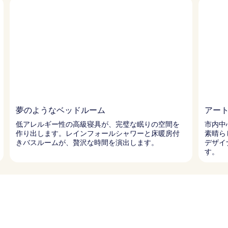
夢のようなベッドルーム
アー
低アレルギー性の高級寝具が、完璧な眠りの空間を
市内中
作り出します。レインフォールシャワーと床暖房付
素晴ら
きバスルームが、贅沢な時間を演出します。
デザイ
す。