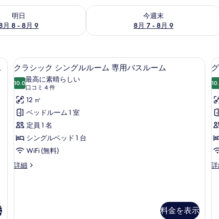
- 8月 9 の空室状況をチェック
今週末 8月 7 - 8月 9 の空室状況をチ
明日
今週末
8月 8 - 8月 9
8月 7 - 8月 9
コニー マウンテンビュー | 高級寝具、ミニバー、セーフティボックス (室内)
クラシック シングルルーム 専用バスル
ク
3
ュ
クラシック シングルルーム 専用バスルーム
グ
ラ
最高に素晴らしい
10.0
10
10 点中 10.0
シ
(口
口コミ 4 件
コ
ッ
12 ㎡
ミ
ク
ベッドルーム 1 室
4
シ
定員 1 名
件)
ン
シングルベッド 1 台
グ
WiFi (無料)
ル
ク
グ
詳細
詳
ラ
ラ
ル
シ
ン
ー
ッ
ド
ク
ダ
ム
シ
ブ
示
料金を表示
専
ン
ル