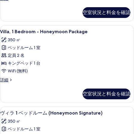
ベ
ン
表
ッ
ト
示
空室状況と料金を確認
ハ
ド
す
ウ
ル
ス
る
Villa,
Villa, 1 Bedroom - Honeymo
39
3
ー
Villa, 1 Bedroom - Honeymoon Package
1
ベ
ム
350 ㎡
ッ
Bedroom
の
ド
ベッドルーム 1 室
-
ル
す
Honeymoon
定員 2 名
ー
Package
べ
ム
キングベッド 1 台
の
の
て
WiFi (無料)
詳
す
の
細
Villa,
詳細
べ
1
写
Bedroom
て
真
空室状況と料金を確認
-
の
を
Honeymoon
Package
写
表
ヴィラ 1 ベッドルーム (Honeymoon
ヴ
17
の
ヴィラ 1 ベッドルーム (Honeymoon Signature)
真
示
ィ
詳
350 ㎡
細
を
す
ラ
ベッドルーム 1 室
表
る
1