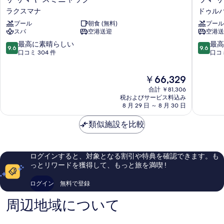
サ
マ
ラクスマナ
ドゥル
マ
サ
プール
朝食 (無料)
プール
ヤ
プ
スパ
空港送迎
空港送
ス
ナ
ミ
ス
10
10
最高に素晴らしい
最高
9.6
9.6
ニ
ミ
段
段
口コミ 304 件
口コミ
ャ
ニ
階
階
ッ
ャ
中
中
現
￥66,329
ク
ッ
9.6、
9.6、
在
ラ
ク
最
最
合計 ￥81,306
の
ク
ド
高
高
税およびサービス料込み
料
ス
8 月 29 日 ～ 8 月 30 日
ゥ
に
に
金
マ
ル
素
素
は
ナ
類似施設を比較
パ
晴
晴
￥66,329
デ
ら
ら
ィ
し
し
い、
い、
ログインすると、対象となる割引や特典を確認できます。も
口
口
っとリワードを獲得して、もっと旅を満喫 !
コ
コ
ミ
ミ
ログイン
無料で登録
304
386
件
件
周辺地域について
件
件
の
の
口
口