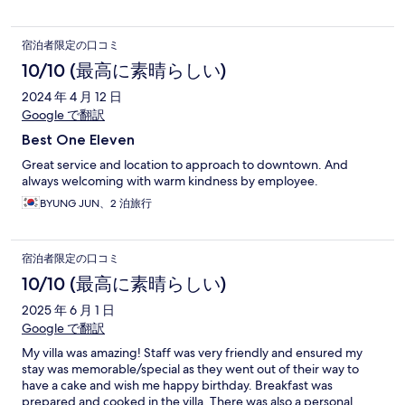
宿泊者限定の口コミ
10/10 (最高に素晴らしい)
2024 年 4 月 12 日
Google で翻訳
Best One Eleven
Great service and location to approach to downtown. And
always welcoming with warm kindness by employee.
BYUNG JUN、2 泊旅行
宿泊者限定の口コミ
10/10 (最高に素晴らしい)
2025 年 6 月 1 日
Google で翻訳
My villa was amazing! Staff was very friendly and ensured my
stay was memorable/special as they went out of their way to
have a cake and wish me happy birthday. Breakfast was
prepared and cooked in the villa. There was also a personal