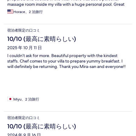
massage room inside my villa with a huge personal pool. Great
location from the nightlife in Seminyak and not too far from
Horace、2 泊旅行
Finn’s beach club. Overall amazing resort and I highly
recommend staying here!
宿泊者限定の口コミ
10/10 (最高に素晴らしい)
2025 年 10 月 11 日
I couldn’t ask for more. Beautiful property with the kindest
staffs. Chef comes to your villa to prepare yummy breakfast. I
will definitely be returning. Thank you Mira-san and everyone!!
Miyu、2 泊旅行
宿泊者限定の口コミ
10/10 (最高に素晴らしい)
2024 年 9 月 16 日