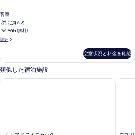
客室
定員 6 名
WiFi (無料)
客
詳細
室
の
空室状況と料金を確認
詳
細
類似した宿泊施設
ザ サマヤ スミニャック
ウマ サ
ザ
ウ
ザ サマヤ スミニャック
ウマ 