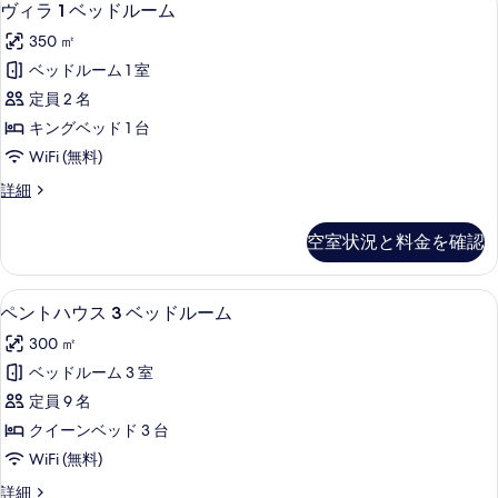
26
ヴィラ 1 ベッドルーム
な
ィ
客
350 ㎡
ラ
室
ベッドルーム 1 室
1
の
定員 2 名
ベ
絞
キングベッド 1 台
り
ッ
WiFi (無料)
込
ド
み
ヴ
詳細
ル
ィ
条
ー
ラ
件
空室状況と料金を確認
1
ム
ベ
の
ッ
ペントハウス 3 ベッドルーム | テラス 
ペ
20
ド
す
ペントハウス 3 ベッドルーム
ン
ル
べ
300 ㎡
ー
ト
て
ム
ベッドルーム 3 室
ハ
の
の
定員 9 名
詳
ウ
写
細
クイーンベッド 3 台
ス
真
WiFi (無料)
3
を
ペ
詳細