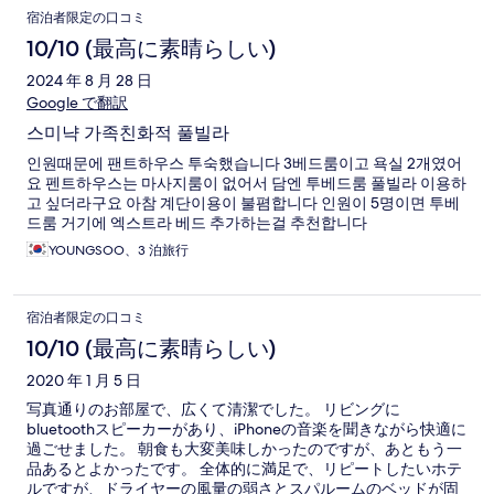
宿泊者限定の口コミ
10/10 (最高に素晴らしい)
2024 年 8 月 28 日
Google で翻訳
스미냑 가족친화적 풀빌라
인원때문에 팬트하우스 투숙했습니다 3베드룸이고 욕실 2개였어
요 펜트하우스는 마사지룸이 없어서 담엔 투베드룸 풀빌라 이용하
고 싶더라구요 아참 계단이용이 불폄합니다 인원이 5명이면 투베
드룸 거기에 엑스트라 베드 추가하는걸 추천합니다
YOUNGSOO、3 泊旅行
宿泊者限定の口コミ
10/10 (最高に素晴らしい)
2020 年 1 月 5 日
写真通りのお部屋で、広くて清潔でした。 リビングに
bluetoothスピーカーがあり、iPhoneの音楽を聞きながら快適に
過ごせました。 朝食も大変美味しかったのですが、あともう一
品あるとよかったです。 全体的に満足で、リピートしたいホテ
ルですが、ドライヤーの風量の弱さとスパルームのベッドが固