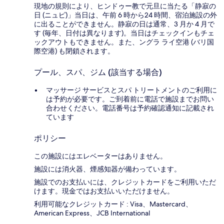
現地の規則により、ヒンドゥー教で元旦に当たる「静寂の
日 (ニュピ)」当日は、午前 6 時から24 時間、宿泊施設の外
に出ることができません。静寂の日は通常、3 月か 4 月で
す (毎年、日付は異なります)。当日はチェックインもチェ
ックアウトもできません。また、ングラ ライ空港 (バリ国
際空港) も閉鎖されます。
プール、スパ、ジム (該当する場合)
マッサージ サービスとスパ トリートメントのご利用に
は予約が必要です。ご到着前に電話で施設までお問い
合わせください。電話番号は予約確認通知に記載され
ています
ポリシー
この施設にはエレベーターはありません。
施設には消火器、煙感知器が備わっています。
施設でのお支払いには、クレジットカードをご利用いただ
けます。現金ではお支払いいただけません。
利用可能なクレジットカード : Visa、Mastercard、
American Express、JCB International