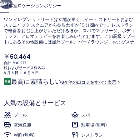
ト
89+
概要
客室
ロケーション
ポリシー
リ
ワン イレブン リトリートは立地が良く、イート ストリートおよび
ー
スミニャック スクエアから徒歩わずか 10 分圏内です。レストラン
で軽食をお召し上がりいただけるほか、スパでマッサージ、ボディ
ト
ラップ、アロマテラピーをお楽しみいただけます。この高級リゾー
の
トにあるその他設備には屋外プール、バー / ラウンジ、およびスナ
ックバー / デリがあります。
写
現
￥50,464
在
真
合計 ￥61,277
の
税およびサービス料込み
高級寝具、ミニバー、セーフティボック
ギ
料
8 月 8 日 ～ 8 月 9 日
金
口
最高に素晴らしい
ャ
9.8
84 件の口コミをすべて表示
は
10段階中9.8
コ
￥50,464
ラ
ミ
で
す
リ
人気の設備とサービス
ー
プール
スパ
空港送迎
駐車場 (無料)
WiFi (無料)
レストラン