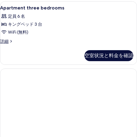
ッ
示
Apartment
高級寝具、ミニバー、セーフティボック
with
8
ド
Apartment three bedrooms
す
three
ル
Thousand
定員 6 名
る
ー
bedrooms
Flowers)
ム
キングベッド 3 台
の
の
(Honeymoon
WiFi (無料)
す
with
す
Thousand
べ
Apartment
詳細
べ
Flowers)
three
て
の
て
bedrooms
空室状況と料金を確認
詳
の
の
の
細
詳
写
写
細
真
真
を
を
表
表
示
示
す
す
る
る