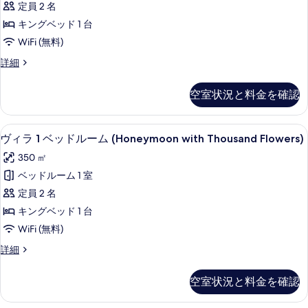
定員 2 名
示
ベ
キングベッド 1 台
す
ッ
WiFi (無料)
る
ド
ヴ
詳細
ル
ィ
ー
ラ
空室状況と料金を確認
1
ム
ベ
(Honeymoon
ッ
ヴィラ 1 ベッドルーム (Honeymoon 
ヴ
Signature)
18
ド
ヴィラ 1 ベッドルーム (Honeymoon with Thousand Flowers)
ィ
ル
の
350 ㎡
ー
ラ
す
ム
ベッドルーム 1 室
1
(Honeymoon
べ
定員 2 名
Signature)
ベ
て
の
キングベッド 1 台
ッ
の
詳
WiFi (無料)
細
ド
写
ヴ
詳細
ル
真
ィ
ー
ラ
を
空室状況と料金を確認
1
ム
表
ベ
(Honeymoon