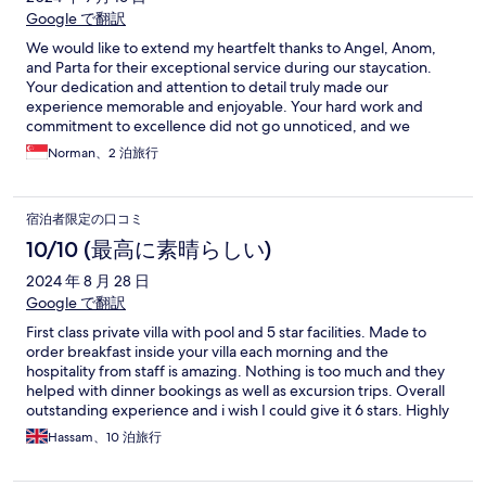
Google で翻訳
We would like to extend my heartfelt thanks to Angel, Anom,
and Parta for their exceptional service during our staycation.
Your dedication and attention to detail truly made our
experience memorable and enjoyable. Your hard work and
commitment to excellence did not go unnoticed, and we
deeply appreciate everything you’ve done to ensure our stay
Norman、2 泊旅行
was perfect.
宿泊者限定の口コミ
10/10 (最高に素晴らしい)
2024 年 8 月 28 日
Google で翻訳
First class private villa with pool and 5 star facilities. Made to
order breakfast inside your villa each morning and the
hospitality from staff is amazing. Nothing is too much and they
helped with dinner bookings as well as excursion trips. Overall
outstanding experience and i wish I could give it 6 stars. Highly
recommended 😍
Hassam、10 泊旅行