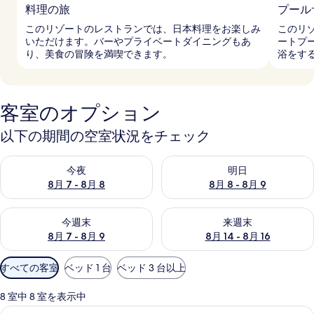
料理の旅
プール
このリゾートのレストランでは、日本料理をお楽しみ
このリ
いただけます。バーやプライベートダイニングもあ
ートプ
り、美食の冒険を満喫できます。
浴をす
客室のオプション
以下の期間の空室状況をチェック
今夜 8月 7 - 8月 8 の空室状況をチェック
明日 8月 8 - 8月 9 の空室
今夜
明日
8月 7 - 8月 8
8月 8 - 8月 9
今週末 8月 7 - 8月 9 の空室状況をチェック
来週末 8月 14 - 8月 16 の
今週末
来週末
8月 7 - 8月 9
8月 14 - 8月 16
利
すべての客室
ベッド 1 台
ベッド 3 台以上
用
可
8 室中 8 室を表示中
能
高級寝具、ミニバー、セーフティボック
ヴ