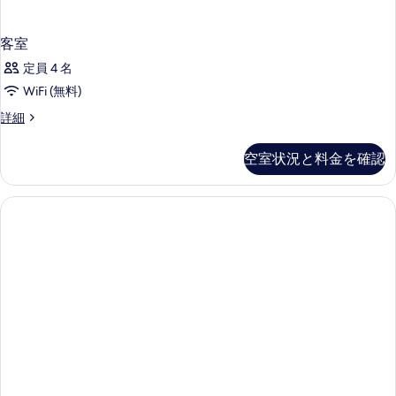
客室
定員 4 名
WiFi (無料)
客
詳細
室
の
空室状況と料金を確認
詳
細