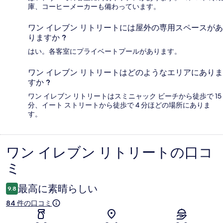
庫、コーヒーメーカーも備わっています。
ワン イレブン リトリートには屋外の専用スペースがあ
りますか ?
はい。各客室にプライベートプールがあります。
ワン イレブン リトリートはどのようなエリアにありま
すか ?
ワン イレブン リトリートはスミニャック ビーチから徒歩で 15
分、イート ストリートから徒歩で 4 分ほどの場所にありま
す。
ワン イレブン リトリートの口コ
口
ミ
コ
ミ
最高に素晴らしい
9.8
84 件の口コミ