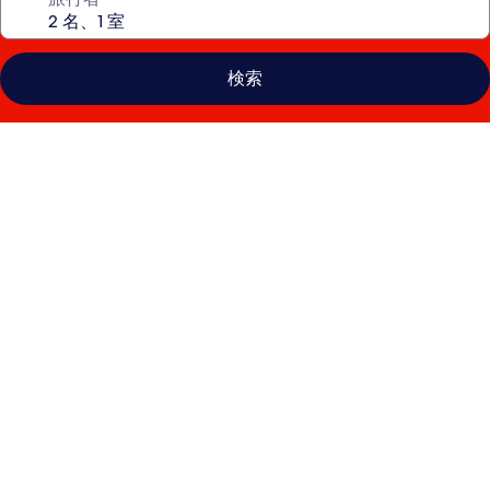
検索
シ
テ
ィ
イ