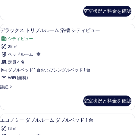
ン
1
ー
の
台
ル
ペ
す
空室状況と料金を確認
の
リ
ー
詳
べ
ア
ム
細
ツ
て
デラックス トリプルルーム 浴槽 シテ
デ
7
イ
デラックス トリプルルーム 浴槽 シティビュー
シ
の
ラ
ン
ン
シティビュー
ル
写
ッ
ー
グ
28 ㎡
真
ク
ム
ル
ベッドルーム 1 室
シ
を
ス
ン
ベ
定員 4 名
表
ト
グ
ッ
ダブルベッド 1 台およびシングルベッド 1 台
ル
示
リ
ド
WiFi (無料)
ベ
す
プ
ッ
2
デ
詳細
る
ド
ル
ラ
台
2
ル
ッ
台
の
空室状況と料金を確認
ク
ー
の
す
ス
詳
ム
ト
べ
細
エコノミー ダブルルーム ダブルベッド 
エ
9
リ
エコノミー ダブルルーム ダブルベッド 1 台
浴
て
コ
プ
槽
13 ㎡
ル
の
ノ