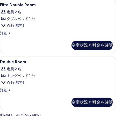
ビ
ィ
Elite
羽毛の掛け布団、セーフティボックス 
9
ー
Elite Double Room
ベ
ビ
Double
ュ
ム
ュ
ッ
定員 2 名
ク
Room
ー
ー
イ
ド
ダブルベッド 1 台
の
の
の
ー
詳
1
WiFi (無料)
す
ン
す
細
台
ベ
べ
Elite
詳細
べ
ッ
Double
シ
て
ド
て
Room
テ
空室状況と料金を確認
1
の
の
の
台
ィ
詳
写
写
シ
細
ビ
Double
羽毛の掛け布団、セーフティボックス 
テ
真
8
Double Room
真
Room
ィ
ュ
を
を
定員 2 名
ビ
の
ー
表
ュ
表
キングベッド 1 台
す
の
ー
示
示
WiFi (無料)
の
べ
す
す
詳
す
Double
詳細
て
べ
細
る
Room
る
の
て
の
空室状況と料金を確認
詳
写
の
細
真
写