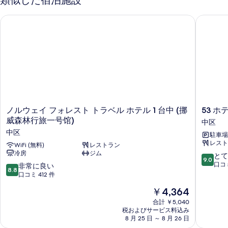
類似した宿泊施設
を
真
表
を
ノルウェイ フォレスト トラベル ホテル 1 台中 (挪威森林行旅一
53 ホテル
示
表
す
示
る
す
る
ノ
53
ノルウェイ フォレスト トラベル ホテル 1 台中 (挪
53 ホテ
ル
ホ
威森林行旅一号馆)
中区
ウ
テ
中区
駐車場
ェ
ル
レスト
イ
WiFi (無料)
レストラン
(寶
冷房
ジム
フ
島
10
とて
9.0
ォ
53
段
口コミ
10
非常に良い
8.8
レ
行
階
段
口コミ 412 件
ス
館)
中
階
現
￥4,364
ト
中
9.0、
中
在
ト
区
と
8.8、
合計 ￥5,040
の
ラ
て
税およびサービス料込み
非
料
ベ
8 月 25 日 ～ 8 月 26 日
も
常
金
ル