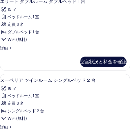
を
14
エリート ダブルルーム ダブルベッド 1 台
リ
表
15 ㎡
ー
示
ベッドルーム 1 室
ト
す
定員 3 名
ダ
る
ダブルベッド 1 台
ブ
WiFi (無料)
ル
エ
詳細
ル
リ
ー
ー
空室状況と料金を確認
ト
ム
ダ
ダ
ブ
スーペリア ツインルーム シングルベッ
ス
8
ル
スーペリア ツインルーム シングルベッド 2 台
ブ
ー
ル
ル
18 ㎡
ー
ペ
ム
ベ
ベッドルーム 1 室
リ
ダ
ッ
定員 3 名
ブ
ア
ル
ド
シングルベッド 2 台
ツ
ベ
1
WiFi (無料)
ッ
イ
台
ド
ス
詳細