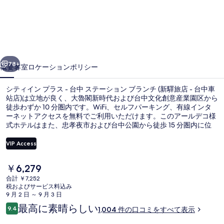
ン
プ
ラ
前へ
次へ
ス
78+
概要
客室
ロケーション
ポリシー
-
シティイン プラス - 台中 ステーション ブランチ (新驛旅店 - 台中車
台
站店)は立地が良く、大魯閣新時代および台中文化創意産業園区から
中
徒歩わずか 10 分圏内です。WiFi、セルフパーキング、有線インタ
ーネットアクセスを無料でご利用いただけます。このアールデコ様
ス
式ホテルはまた、忠孝夜市および台中公園から徒歩 15 分圏内に位
置しています。親切なスタッフや総合的な施設のコンディションが
テ
旅行者の高い評価を得ています。
VIP Access
ー
現
￥6,279
シ
子供用スペース
在
合計 ￥7,252
の
ョ
税およびサービス料込み
料
9 月 2 日 ～ 9 月 3 日
金
ン
口
最高に素晴らしい
9.4
1,004 件の口コミをすべて表示
は
10段階中9.4
コ
ブ
￥6,279