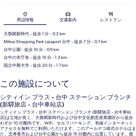
地図
周辺情報
交通案内
レストラン
大魯閣新時代
- 徒歩 1 分
- 0.2 km
Mitsui Shopping Park LaLaport 台中
- 徒歩 7 分
- 0.7 km
台中公園
- 徒歩 10 分
- 0.9 km
台中の市庁舎
- 徒歩 15 分
- 1.3 km
国立中興大学
- 徒歩 20 分
- 1.7 km
この施設について
シティイン プラス - 台中 ステーション ブランチ
(新驛旅店 - 台中車站店)
シティイン プラス - 台中 ステーション ブランチ (新驛旅店 - 台中車站
店)は立地が良く、大魯閣新時代および台中文化創意産業園区から徒歩
わずか 10 分圏内です。WiFi、セルフパーキング、有線インターネット
アクセスを無料でご利用いただけます。このアールデコ様式ホテルはま
た、忠孝夜市および台中公園から徒歩 15 分圏内に位置しています。親