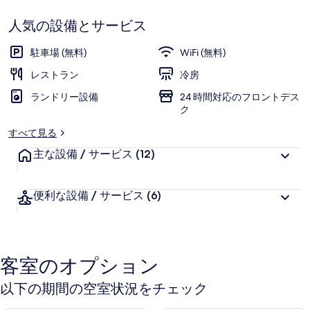
ミ
で
ラ
す
人気の設備とサービス
ン
駐車場 (無料)
WiFi (無料)
チ
レストラン
冷房
(新
ランドリー設備
24 時間対応のフロントデス
驛
ク
旅
すべて見る
店
主な設備 / サービス
(12)
-
台
便利な設備 / サービス
(6)
中
車
站
客室のオプション
店)
以下の期間の空室状況をチェック
の