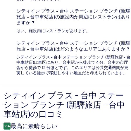
シティイン プラス - 台中 ステーション ブランチ (新驛
旅店 - 台中車站店)の施設内か周辺にレストランはあり
ますか ?
はい、施設内にレストランがあります。
シティイン プラス - 台中 ステーション ブランチ (新驛
旅店 - 台中車站店)はどのようなエリアにありますか ?
シティイン プラス - 台中 ステーション ブランチ (新驛旅店 - 台
中車站店)は東区にあり、台中駅から徒歩で 4 分、台中の市庁
舎から徒歩で 12 分ほどです。このエリアは公共交通機関が充
実している徒歩で移動しやすい地区だと考えられています。
シティイン プラス - 台中 ステー
口
ション ブランチ (新驛旅店 - 台中
コ
車站店)の口コミ
ミ
最高に素晴らしい
9.4