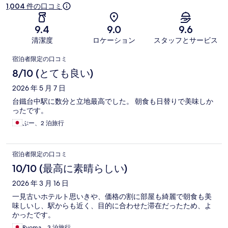
1,004 件の口コミ
9.4
9.0
9.6
清潔度
ロケーション
スタッフとサービス
口
宿泊者限定の口コミ
コ
8/10 (とても良い)
ミ
2026 年 5 月 7 日
台鐵台中駅に数分と立地最高でした。 朝食も日替りで美味しか
ったです。
ぷー、2 泊旅行
宿泊者限定の口コミ
10/10 (最高に素晴らしい)
2026 年 3 月 16 日
一見古いホテルト思いきや、価格の割に部屋も綺麗で朝食も美
味しいし、駅からも近く、目的に合わせた滞在だったため、よ
かったです。
Ryoma、3 泊旅行