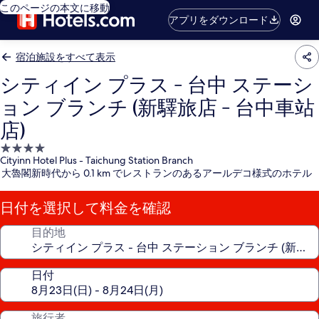
このページの本文に移動
アプリをダウンロード
宿泊施設をすべて表示
シティイン プラス - 台中 ステーシ
ョン ブランチ (新驛旅店 - 台中車站
店)
4.0
Cityinn Hotel Plus - Taichung Station Branch
つ
大魯閣新時代から 0.1 km でレストランのあるアールデコ様式のホテル
星
宿
日付を選択して料金を確認
泊
施
目的地
設
日付
旅行者