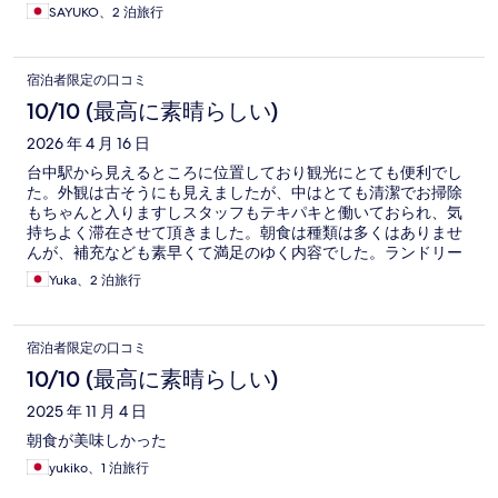
SAYUKO、2 泊旅行
宿泊者限定の口コミ
10/10 (最高に素晴らしい)
2026 年 4 月 16 日
台中駅から見えるところに位置しており観光にとても便利でし
た。外観は古そうにも見えましたが、中はとても清潔でお掃除
もちゃんと入りますしスタッフもテキパキと働いておられ、気
持ちよく滞在させて頂きました。朝食は種類は多くはありませ
んが、補充なども素早くて満足のゆく内容でした。ランドリー
もあり、汗をかく季節でしたので本当に助かりました！
Yuka、2 泊旅行
宿泊者限定の口コミ
10/10 (最高に素晴らしい)
2025 年 11 月 4 日
朝食が美味しかった
yukiko、1 泊旅行