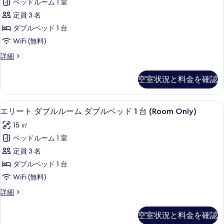
ル
シ
ベッドルーム 1 室
写
ミ
ー
テ
定員 3 名
ム
真
ー
浴
ィ
ダブルベッド 1 台
を
ダ
槽
ビ
WiFi (無料)
シ
表
ブ
ュ
テ
エ
詳細
示
ル
ィ
コ
ー
す
ビ
ル
ノ
空室状況と料金を確認
の
ュ
ミ
る
ー
ー
ー
す
ム
の
ダ
羽毛の掛け布団、セーフティボックス 
エ
べ
詳
14
ブ
エリート ダブルルーム ダブルベッド 1 台 (Room Only)
ダ
細
リ
ル
て
ブ
15 ㎡
ル
ー
の
ー
ル
ベッドルーム 1 室
ト
写
ム
ベ
定員 3 名
ダ
ダ
真
ブ
ッ
ダブルベッド 1 台
ブ
を
ル
ド
WiFi (無料)
ベ
ル
表
1
ッ
エ
詳細
ル
示
ド
リ
台
1
ー
ー
す
の
空室状況と料金を確認
台
ト
ム