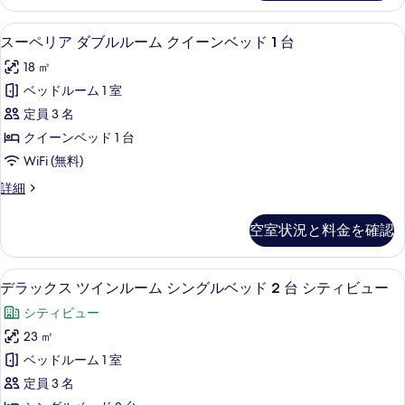
る
の
す
ダ
ダ
詳
ブ
べ
スーペリア ダブルルーム クイーンベッド
ス
細
6
ル
スーペリア ダブルルーム クイーンベッド 1 台
ブ
て
ー
ル
ル
18 ㎡
ー
の
ペ
ム
ベ
ベッドルーム 1 室
写
リ
ダ
ッ
定員 3 名
ブ
真
ア
ル
ド
クイーンベッド 1 台
を
ダ
ベ
1
WiFi (無料)
ッ
表
ブ
台
ド
ス
詳細
示
ル
1
ー
(Room
す
台
ル
ペ
Only)
空室状況と料金を確認
(Room
リ
る
ー
の
Only)
ア
ム
の
ダ
す
羽毛の掛け布団、セーフティボックス 
デ
詳
6
ブ
デラックス ツインルーム シングルベッド 2 台 シティビュー
ク
べ
細
ラ
ル
イ
シティビュー
て
ル
ッ
ー
ー
23 ㎡
の
ク
ム
ン
ベッドルーム 1 室
写
ク
ス
イ
ベ
定員 3 名
真
ツ
ー