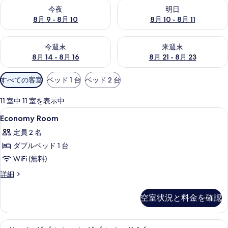
今夜 8月 9 - 8月 10 の空室状況をチェック
明日 8月 10 - 8月 11 の空
今夜
明日
写
8月 9 - 8月 10
8月 10 - 8月 11
真
今週末 8月 14 - 8月 16 の空室状況をチェック
来週末 8月 21 - 8月 23 の
ギ
今週末
来週末
8月 14 - 8月 16
8月 21 - 8月 23
ャ
ラ
利
すべての客室
ベッド 1 台
ベッド 2 台
用
リ
可
11 室中 11 室を表示中
ー
能
Economy
羽毛の掛け布団、セーフティボックス 
8
Economy Room
な
Room
客
定員 2 名
の
室
ダブルベッド 1 台
す
の
WiFi (無料)
べ
絞
Economy
詳細
て
り
Room
込
の
の
空室状況と料金を確認
み
詳
写
条
細
真
件
羽毛の掛け布団、セーフティボックス 
エ