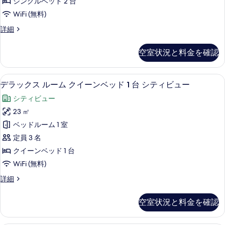
ッ
シングルベッド 2 台
を
ン
イ
ド
WiFi (無料)
ベ
表
ン
ッ
1
デ
詳細
示
ド
ル
ラ
台
1
す
ー
ッ
台
の
空室状況と料金を確認
る
ク
ム
の
す
ス
詳
シ
ツ
べ
細
デラックス ルーム クイーンベッド 1 
デ
6
イ
デラックス ルーム クイーンベッド 1 台 シティビュー
ン
て
ラ
ン
グ
シティビュー
ル
の
ッ
ー
ル
23 ㎡
写
ク
ム
ベ
ベッドルーム 1 室
シ
真
ス
ン
ッ
定員 3 名
を
ル
グ
ド
クイーンベッド 1 台
ル
表
ー
2
WiFi (無料)
ベ
示
ム
ッ
台
デ
詳細
す
ド
ク
ラ
シ
2
る
イ
ッ
台
テ
空室状況と料金を確認
ク
ー
シ
ィ
ス
テ
ン
ル