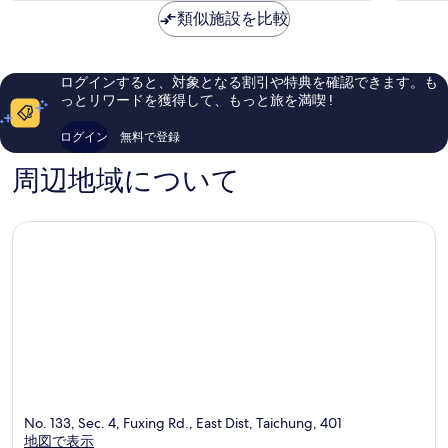
素
に
は
ホ
類似施設を比較
晴
良
￥4,364
テ
ら
い、
ル
し
口
1
い、
コ
ログインすると、対象となる割引や特典を確認できます。も
台
口
ミ
っとリワードを獲得して、もっと旅を満喫 !
中
コ
412
(挪
ミ
件
ログイン
無料で登録
威
1,000
件
森
件
の
周辺地域について
林
件
口
行
の
コ
旅
口
ミ
一
コ
号
ミ
馆)
中
区
No. 133, Sec. 4, Fuxing Rd., East Dist, Taichung, 401
地図で表示