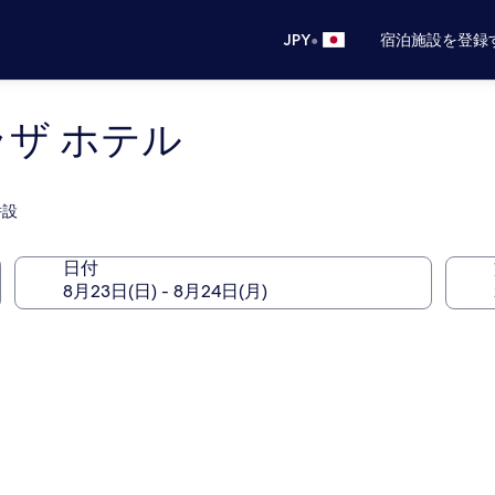
•
JPY
宿泊施設を登録
ラザ ホテル
併設
日付