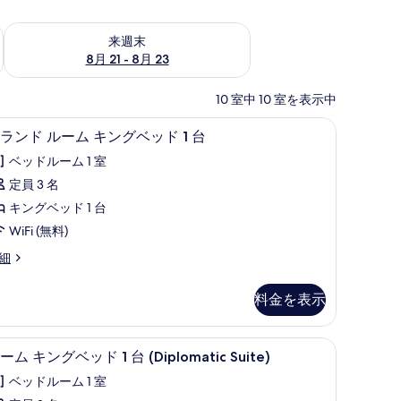
チェック
来週末 8月 21 - 8月 23 の空室状況をチェック
来週末
8月 21 - 8月 23
10 室中 10 室を表示中
ベッドルーム、高級寝具、セレクト コンフォート製ベッド、ミニバー
1 室のベッドルーム、高級寝具、セレクト コ
グ
5
ランド ルーム キングベッド 1 台
ラ
ベッドルーム 1 室
ン
定員 3 名
ド
キングベッド 1 台
ル
WiFi (無料)
ー
細
ム
キ
料金を表示
ン
グ
クト コンフォート製ベッド、ミニバー
1 室のベッドルーム、高級寝具、セレクト コ
ル
3
ーム キングベッド 1 台 (Diplomatic Suite)
ベ
ー
ッ
ベッドルーム 1 室
ム