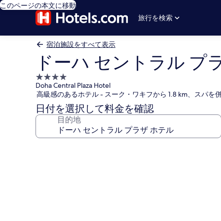
このページの本文に移動
旅行を検索
宿泊施設をすべて表示
ドーハ セントラル プ
4.0
Doha Central Plaza Hotel
つ
高級感のあるホテル - スーク・ワキフから 1.8 km、スパを
星
日付を選択して料金を確認
宿
目的地
泊
施
設
ド
ー
ハ
セ
ン