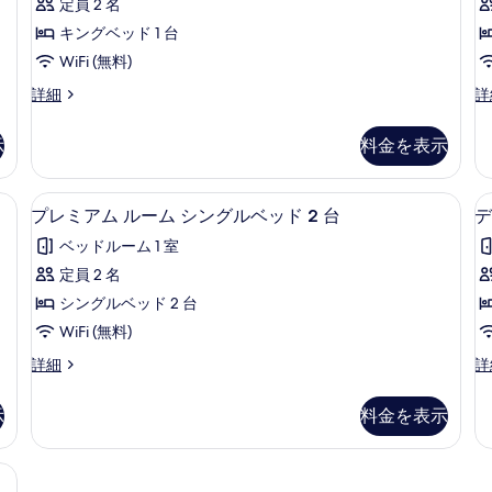
べ
ム
グ
定員 2 名
ア
の
ベ
て
1
キングベッド 1 台
詳
ッ
ム
の
細
ド
WiFi (無料)
ル
1
写
プ
ル
詳細
詳
台
ー
レ
ー
真
の
ム
ミ
ム
詳
を
示
料金を表示
ア
キ
細
キ
表
ム
ン
1
ン
ル
グ
具、セレクト コンフォート製ベッド、ミニバー
示
1 室のベッドルーム、高級寝具、セレ
プ
3
ー
ベ
プレミアム ルーム シングルベッド 2 台
デ
グ
す
レ
ム
ッ
(
ベ
ベッドルーム 1 室
キ
ド
る
ミ
S
ン
1
ッ
定員 2 名
ア
グ
台
ド
シングルベッド 2 台
ベ
(D
ム
1
ッ
Su
WiFi (無料)
ル
ド
の
台
プ
デ
詳細
詳
1
詳
ー
レ
ラ
バ
台
細
ム
ミ
ッ
バ
ル
示
料金を表示
ア
ク
ル
シ
コ
ム
ス
コ
ン
ル
ル
ニ
具、セレクト コンフォート製ベッド、ミニバー
ニ
ー
ー
グ
ー