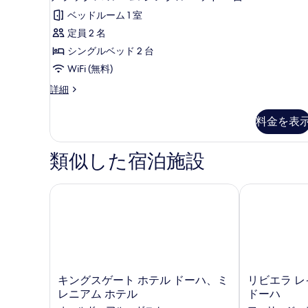
の
ラ
ム
ベ
ベッドルーム 1 室
キ
写
ッ
ン
ッ
定員 2 名
真
ク
グ
ド
シングルベッド 2 台
ベ
を
ス
1
ッ
WiFi (無料)
表
ル
ド
台
デ
詳細
1
示
ー
ラ
の
台
す
ム
ッ
の
す
料金を表
ク
る
詳
シ
べ
ス
細
ン
ル
類似した宿泊施設
て
ー
グ
の
ム
ル
シ
キングスゲート ホテル ドーハ、ミレニアム ホテル
リビエラ レイ
写
ン
ベ
真
グ
ッ
ル
を
ベ
ド
表
ッ
2
ド
示
台
2
キ
リ
キングスゲート ホテル ドーハ、ミ
リビエラ レ
す
台
の
ン
ビ
レニアム ホテル
ドーハ
る
の
グ
エ