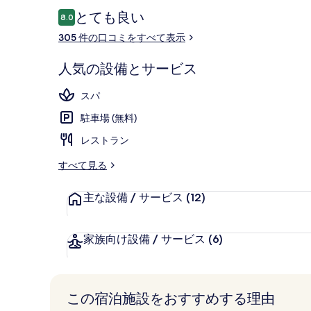
ラ
口
とても良い
8.0
10段階中8.0
コ
リ
305 件の口コミをすべて表示
ミ
ー
ロビーラウン
人気の設備とサービス
スパ
駐車場 (無料)
レストラン
すべて見る
主な設備 / サービス
(12)
家族向け設備 / サービス
(6)
この宿泊施設をおすすめする理由