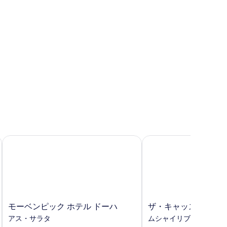
を
ル
表
ベ
示
ッ
す
ド
る
台
バ
リ
ア
フ
モーベンピック ホテル ドーハ
ザ・キャッスル プレミ
リ
ー
の
す
べ
モ
ザ・
モーベンピック ホテル ドーハ
ザ・キャッスル プレ
て
ー
キ
アス・サラタ
ムシャイリブ
の
ベ
ャ