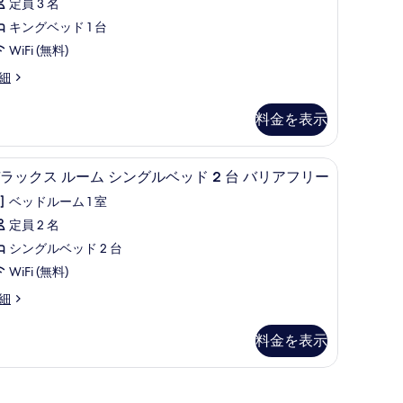
ド
定員 3 名
キ
キングベッド 1 台
ン
台
WiFi (無料)
グ
の
細
ベ
す
ッ
べ
料金を表示
ド
て
クト コンフォート製ベッド、ミニバー
の
1 室のベッドルーム、高級寝具、セレクト コ
デ
4
台
ラックス ルーム シングルベッド 2 台 バリアフリー
写
ラ
Diplomatic
ベッドルーム 1 室
真
ッ
uite)
定員 2 名
を
ク
の
シングルベッド 2 台
iplomatic
表
ス
す
ite)
WiFi (無料)
示
ル
べ
細
す
ー
て
る
ム
の
料金を表示
シ
写
ン
真
グ