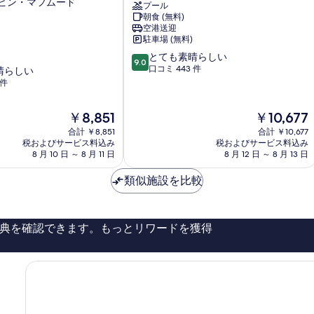
ビン・マフムード
プール
テ
る
朝食 (無料)
ル
空港送迎
ア
駐車場 (無料)
ン
10
とても素晴らしい
ド
9.0
段
口コミ 443 件
晴らしい
ス
階
 件
イ
中
ー
9.0、
ト
現
現
￥8,851
￥10,677
と
ド
在
在
て
合計 ￥8,851
合計 ￥10,677
ー
の
の
税およびサービス料込み
税およびサービス料込み
も
ハ
料
料
8 月 10 日 ～ 8 月 11 日
8 月 12 日 ～ 8 月 13 日
素
ア
金
金
晴
ス・
は
は
類似施設を比較
ら
サ
￥8,851
￥10,677
し
ラ
い、
タ
口
典を確認できます。もっとリワードを獲得
コ
ミ
443
件
件
の
口