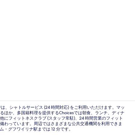
屋内プール
ルでは、シャトルサービス (24 時間対応) をご利用いただけます。マッ
ほか、多国籍料理を提供するChoicesでは朝食、ランチ、ディナ
にフィットネスクラブ (スタッフ常駐)、24 時間営業のフィット
1 室のベッ
備わっています。周辺ではさまざまな公共交通機関を利用できま
ム・グフワイリナ駅までは 12 分です。