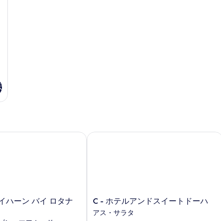
ー
ム
ム
の
ル
シ
シ
の
詳
ン
ン
ベ
細
す
グ
グ
ッ
ル
ル
べ
ベ
ベ
ド
て
ッ
ッ
2
2
ド
ド
の
台
2
2
写
台
台
の
示
真
の
バ
す
詳
リ
を
細
ア
べ
表
フ
て
リ
示
ハーン バイ ロタナ ドーハ
C - ホテルアンドスイートドーハ
の
ー
す
の
写
詳
る
真
細
を
表
C
イハーン バイ ロタナ
C - ホテルアンドスイートドーハ
示
-
アス・サラタ
す
ホ