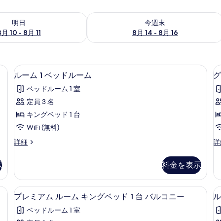
- 8月 11 の空室状況をチェック
今週末 8月 14 - 8月 16 の空室状況を
明日
今週末
8月 10 - 8月 11
8月 14 - 8月 16
具、セレクト コンフォート製ベッド、ミニバー
ルーム 1 ベッドルーム | 1 室の
ル
5
ルーム 1 ベッドルーム
グ
ー
ベッドルーム 1 室
ム
定員 3 名
1
キングベッド 1 台
ベ
WiFi (無料)
ッ
ル
グ
詳細
詳
ド
ー
ラ
ル
ム
ン
示
料金を表示
1
ド
ー
ベ
ル
ム
ッ
ー
具、セレクト コンフォート製ベッド、ミニバー
1 室のベッドルーム、高級寝具、セレ
プ
3
ド
ム
の
プレミアム ルーム キングベッド 1 台 バルコニー
ル
レ
ル
キ
す
ベッドルーム 1 室
ー
ン
ミ