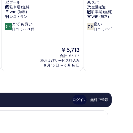
プール
スパ
ン
ッ
写
駐車場 (無料)
空港送迎
ピ
ス
真
WiFi (無料)
駐車場 (無料)
ッ
ル
レストラン
WiFi (無料)
を
ク
プ
10
10
とても良い
良い
ホ
レ
8.4
7.8
表
段
段
口コミ 880 件
口コミ 39 件
テ
ミ
階
階
示
ル
ア
中
中
ド
ム
す
8.4、
7.8、
ー
ホ
現
￥5,713
る
と
良
ハ
テ
在
て
い、
合計 ￥5,713
ア
ル
の
税およびサービス料込み
税およ
も
口
ス・
ム
料
8 月 15 日 ～ 8 月 16 日
8 月
良
コ
サ
シ
金
い、
ミ
ラ
ャ
は
口
39
タ
イ
￥5,713
コ
件
リ
ミ
件
ブ
880
の
件
口
ログイン
無料で登録
件
コ
の
ミ
口
コ
ミ