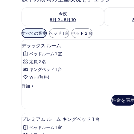
今夜 8月 9 - 8月 10 の空室状況をチェック
明日 8月 10 
今夜
8月 9 - 8月 10
利
すべての客室
ベッド 1 台
ベッド 2 台
用
1 室のベッドルーム、高級寝
デ
可
5
デラックス ルーム
ラ
能
ベッドルーム 1 室
な
ッ
定員 2 名
客
ク
キングベッド 1 台
室
ス
の
WiFi (無料)
ル
絞
デ
詳細
ー
り
ラ
ム
込
ッ
料金を表
ク
み
の
ス
条
す
ル
1 室のベッドルーム、高級寝
プ
件
3
ー
プレミアム ルーム キングベッド 1 台
べ
レ
ム
て
ベッドルーム 1 室
の
ミ