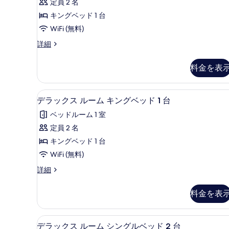
詳
の
定員 2 名
ア
細
写
キングベッド 1 台
ム
真
WiFi (無料)
ル
を
プ
詳細
ー
レ
表
ム
ミ
料金を表
示
ア
キ
ム
す
ン
ル
1 室のベッドルーム、高級寝
デ
る
4
ー
デラックス ルーム キングベッド 1 台
グ
ラ
ム
ベ
ベッドルーム 1 室
キ
ッ
ン
ッ
定員 2 名
ク
グ
ド
キングベッド 1 台
ベ
ス
1
ッ
WiFi (無料)
ル
ド
台
デ
詳細
1
ー
ラ
の
台
ム
ッ
の
す
料金を表
ク
詳
キ
べ
ス
細
ン
ル
て
1 室のベッドルーム、高級寝
デ
4
ー
デラックス ルーム シングルベッド 2 台
グ