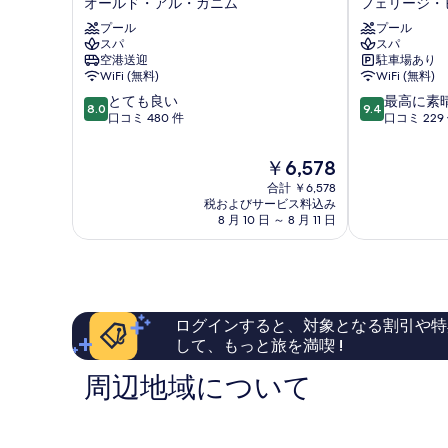
す
オールド・アル・ガニム
フェリージ・
詳
ス
ラ
細
べ
ゲ
プール
レ
プール
スパ
スパ
ー
イ
て
空港送迎
駐車場あり
ト
ハ
の
WiFi (無料)
WiFi (無料)
ホ
ー
10
10
テ
とても良い
ン
最高に素
写
8.0
9.4
段
段
ル
口コミ 480 件
バ
口コミ 229
真
階
階
ド
イ
中
中
を
ー
ロ
現
￥6,578
8.0、
9.4、
ハ、
タ
表
在
合計 ￥6,578
と
最
ミ
ナ
の
税およびサービス料込み
示
て
高
レ
ド
料
8 月 10 日 ～ 8 月 11 日
も
に
ニ
ー
す
金
良
素
ア
ハ
は
る
い、
晴
ム
フ
￥6,578
口
ら
ホ
ェ
コ
し
テ
リ
ミ
い、
ル
ー
ログインすると、対象となる割引や特
480
口
オ
ジ・
して、もっと旅を満喫 !
件
コ
ー
ビ
件
ミ
ル
ン・
周辺地域について
の
229
ド・
マ
口
件
ア
フ
コ
件
ル・
ム
ミ
の
ガ
ー