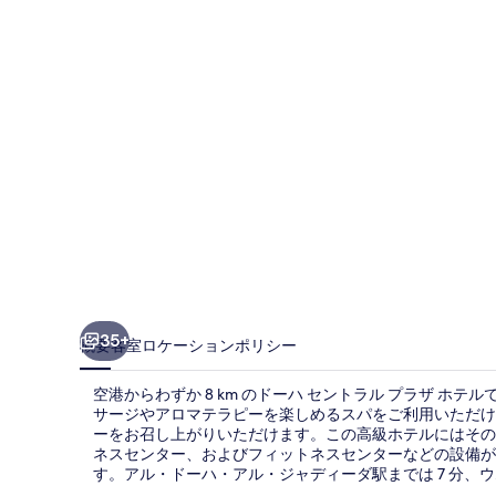
ト
ラ
ル
プ
ラ
ザ
ホ
テ
ル
の
35+
概要
客室
ロケーション
ポリシー
写
空港からわずか 8 km のドーハ セントラル プラザ ホテ
真
サージやアロマテラピーを楽しめるスパをご利用いただける
ーをお召し上がりいただけます。この高級ホテルにはその他
ギ
ネスセンター、およびフィットネスセンターなどの設備が
ャ
す。アル・ドーハ・アル・ジャディーダ駅までは 7 分、ウ