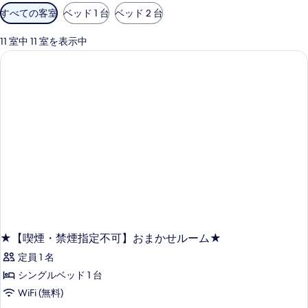
利
すべての客室
ベッド 1 台
ベッド 2 台
用
可
11 室中 11 室を表示中
能
な
客
室
の
絞
り
込
み
条
件
★【喫煙・禁煙指定不可】おまかせルーム★
定員 1 名
シングルベッド 1 台
WiFi (無料)