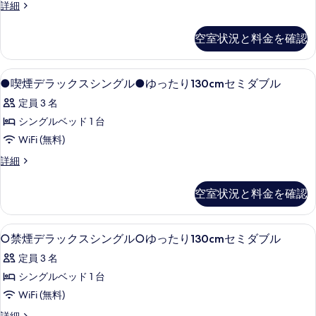
★【喫
詳細
煙・
禁
空室状況と料金を確認
煙
指
定
●
デスク、アイロン / アイロン台、WiFi
1
不
●喫煙デラックスシングル●ゆったり130cmセミダブル
喫
可】
定員 3 名
お
煙
ま
シングルベッド 1 台
デ
か
WiFi (無料)
せ
ラ
ル
●
詳細
ッ
ー
喫
ム
ク
煙
空室状況と料金を確認
★
デ
ス
の
ラ
シ
詳
ッ
○
デスク、アイロン / アイロン台、WiFi
細
1
ク
ン
○禁煙デラックスシングル○ゆったり130cmセミダブル
禁
ス
グ
定員 3 名
シ
煙
ル
ン
シングルベッド 1 台
デ
グ
●
WiFi (無料)
ル
ラ
ゆ
●
○