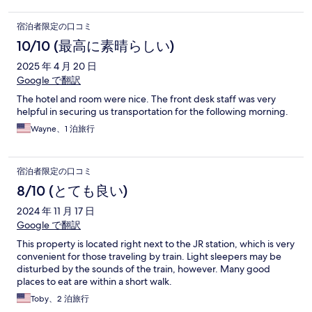
宿泊者限定の口コミ
10/10 (最高に素晴らしい)
2025 年 4 月 20 日
Google で翻訳
The hotel and room were nice. The front desk staff was very
helpful in securing us transportation for the following morning.
Wayne、1 泊旅行
宿泊者限定の口コミ
8/10 (とても良い)
2024 年 11 月 17 日
Google で翻訳
This property is located right next to the JR station, which is very
convenient for those traveling by train. Light sleepers may be
disturbed by the sounds of the train, however. Many good
places to eat are within a short walk.
Toby、2 泊旅行