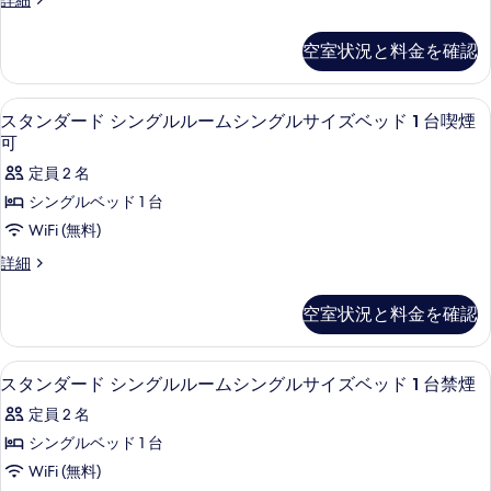
詳細
ッ
ゆ
っ
禁
っ
ク
煙
た
空室状況と料金を確認
た
デ
ス
り
り
ラ
シ
130cm
ッ
130cm
デスク、アイロン / アイロン台、WiFi
ス
セ
4
ク
ン
スタンダード シングルルームシングルサイズベッド 1 台喫煙
セ
ミ
タ
ス
可
グ
ダ
ミ
シ
ン
ブ
定員 2 名
ル
ン
ダ
ル
ダ
グ
シングルベッド 1 台
○
の
ブ
ル
ー
ゆ
WiFi (無料)
詳
○
ル
ド
細
ゆ
っ
ス
詳細
の
っ
シ
タ
た
た
す
ン
ン
空室状況と料金を確認
り
り
ダ
べ
130cm
グ
ー
130cm
セ
て
ド
ル
セ
デスク、アイロン / アイロン台、WiFi
ス
ミ
4
シ
スタンダード シングルルームシングルサイズベッド 1 台禁煙
の
ル
ダ
ミ
タ
ン
写
ブ
定員 2 名
グ
ー
ダ
ン
ル
ル
真
シングルベッド 1 台
ム
の
ブ
ダ
ル
を
WiFi (無料)
詳
シ
ー
ル
ー