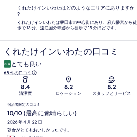
くれたけインいわたはどのようなエリアにありますか
?
くれたけインいわたは磐田市の中心街にあり、府八幡宮から徒
歩で 13 分、遠江国分寺跡から徒歩で 15 分ほどです。
くれたけインいわたの口コミ
口
コ
とても良い
8.4
ミ
68 件の口コミ
8.4
8.2
8.2
清潔度
ロケーション
スタッフとサービス
口
宿泊者限定の口コミ
コ
10/10 (最高に素晴らしい)
ミ
2026 年 4 月 22 日
朝食がとてもおいしかったです。