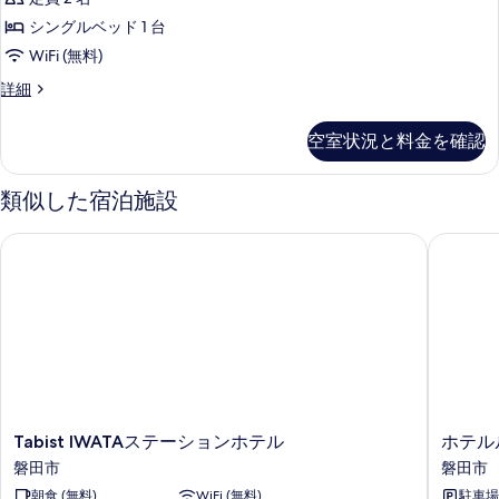
の
ン
ー
の
ー
台
シングルベッド 1 台
ム
詳
写
グ
ド
禁
シ
WiFi (無料)
細
真
ル
ン
シ
煙
ス
詳細
グ
を
サ
ン
タ
の
ル
表
イ
ン
サ
グ
す
空室状況と料金を確認
ダ
イ
示
ズ
ル
べ
ー
ズ
す
ベ
ド
ル
ベ
類似した宿泊施設
て
シ
る
ッ
ッ
ー
の
ン
ド
Tabist IWATAステーションホテル
ホテルル
ド
グ
ム
1
写
ル
1
台
シ
真
ル
喫
台
ン
ー
を
煙
喫
ム
可
グ
表
シ
2
煙
ル
ン
示
名
可
グ
利
サ
す
ル
2
用
イ
る
サ
の
Tabist
ホ
名
Tabist IWATAステーションホテル
ホテル
イ
ズ
詳
IWATA
テ
磐田市
磐田市
利
ズ
細
ス
ル
ベ
ベ
朝食 (無料)
WiFi (無料)
駐車場 
テ
ル