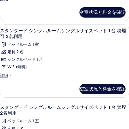
ド
1
煙
ン
タ
の
グ
の
グ
台
ツ
ン
詳
空室状況と料金を確認
写
ル
ル
ダ
禁
イ
細
サ
ー
真
サ
煙
イ
ン
ド
デスク、アイロン / アイロン台、WiFi
ス
を
イ
ズ
2
ツ
スタンダード シングルルームシングルサイズベッド 1 台 喫煙
の
ル
ベ
タ
表
イ
ズ
可 2名利用
す
ー
ッ
ン
ン
示
ベ
ド
ベッドルーム 1 室
ル
べ
ム
2
ダ
す
ッ
ー
定員 2 名
て
シ
台
ム
ー
る
ド
シングルベッド 1 台
喫
の
シ
ン
ド
2
煙
ン
WiFi (無料)
写
グ
可
グ
台
シ
の
ス
詳細
真
ル
ル
喫
ン
詳
タ
サ
を
サ
細
ン
煙
イ
グ
空室状況と料金を確認
表
ダ
イ
ズ
可
ル
ー
ベ
示
ズ
ド
の
ル
ッ
デスク、アイロン / アイロン台、WiFi
ス
す
ベ
2
シ
スタンダード シングルルームシングルサイズベッド 1 台 禁煙
ド
す
ー
タ
ン
2
2名利用
る
ッ
べ
グ
ム
台
ン
ド
ベッドルーム 1 室
ル
禁
て
シ
ダ
ル
2
煙
定員 2 名