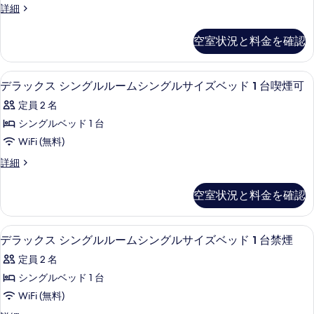
細
表
ム
ス
詳細
ン
の
ド
シ
タ
示
グ
ン
す
シ
ン
空室状況と料金を確認
す
グ
ダ
ル
べ
ン
ル
ー
る
サ
て
サ
グ
ド
デスク、アイロン / アイロン台、WiFi
デ
イ
イ
3
シ
デラックス シングルルームシングルサイズベッド 1 台喫煙可
の
ル
ズ
ラ
ン
ズ
写
ル
定員 2 名
ベ
グ
ッ
ッ
ベ
ル
真
ー
シングルベッド 1 台
ド
ク
ル
ッ
を
ム
WiFi (無料)
1
ー
ス
ド
台
表
ム
シ
デ
詳細
シ
喫
シ
1
ラ
示
ン
煙
ン
ン
ッ
台
可
空室状況と料金を確認
す
グ
グ
ク
グ
の
喫
ル
ス
る
ル
詳
サ
ル
シ
煙
デスク、アイロン / アイロン台、WiFi
デ
細
サ
イ
3
ン
デラックス シングルルームシングルサイズベッド 1 台禁煙
ル
可
ズ
ラ
グ
イ
ー
定員 2 名
ベ
の
ル
ッ
ズ
ッ
ル
ム
シングルベッド 1 台
す
ド
ク
ベ
ー
シ
WiFi (無料)
1
べ
ム
ス
ッ
台
シ