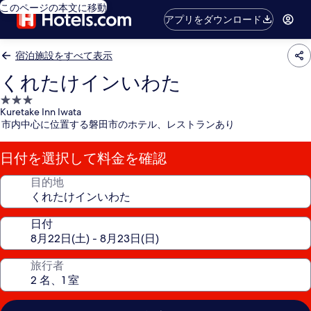
このページの本文に移動
アプリをダウンロード
宿泊施設をすべて表示
くれたけインいわた
3.0
Kuretake Inn Iwata
つ
市内中心に位置する磐田市のホテル、レストランあり
星
宿
日付を選択して料金を確認
泊
施
目的地
設
日付
旅行者