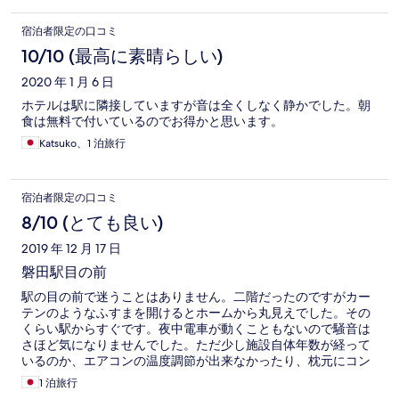
宿泊者限定の口コミ
10/10 (最高に素晴らしい)
2020 年 1 月 6 日
ホテルは駅に隣接していますが音は全くしなく静かでした。朝
食は無料で付いているのでお得かと思います。
Katsuko、1 泊旅行
宿泊者限定の口コミ
8/10 (とても良い)
2019 年 12 月 17 日
磐田駅目の前
駅の目の前で迷うことはありません。二階だったのですがカー
テンのようなふすまを開けるとホームから丸見えでした。その
くらい駅からすぐです。夜中電車が動くこともないので騒音は
さほど気になりませんでした。ただ少し施設自体年数が経って
いるのか、エアコンの温度調節が出来なかったり、枕元にコン
セントが無かったりと、惜しいなといった印象です。無料の朝
1 泊旅行
食は種類も豊富で美味しかったです。