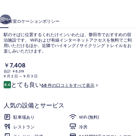
い
前へ
次へ
わ
16+
概要
客室
ロケーション
ポリシー
た
駅のそばに位置するくれたけインいわたは、磐田市でおすすめの宿
の
泊施設です。 WiFiおよび有線インターネットアクセスを無料でご利
用いただけるほか、近隣でハイキング / サイクリング トレイルをお
写
楽しみいただけます。
真
現
￥7,408
ギ
在
合計 ￥8,319
の
ャ
9 月 2 日 ～ 9 月 3 日
料
口
とても良い
8.4
外観
ラ
68 件の口コミをすべて表示
金
10段階中8.4
コ
は
リ
ミ
￥7,408
で
人気の設備とサービス
ー
す
駐車場あり
WiFi (無料)
レストラン
冷房