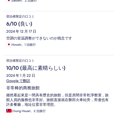
Satoshi、2 泊旅行
宿泊者限定の口コミ
6/10 (良い)
2024 年 12 月 17 日
空調の室温調整ができないのが残念です
Hiroshi、1 泊旅行
宿泊者限定の口コミ
10/10 (最高に素晴らしい)
2024 年 1 月 22 日
Google で翻訳
非常棒的商務旅館
雖然看起來是一間具有歷史的旅館，但是房間非常乾淨整潔，旅
館人員的服務也非常好。旅館直接就在磐田火車站旁，旁邊也有
許多餐廳，地址位置非常理想。
Chung Hsuan、2 泊旅行