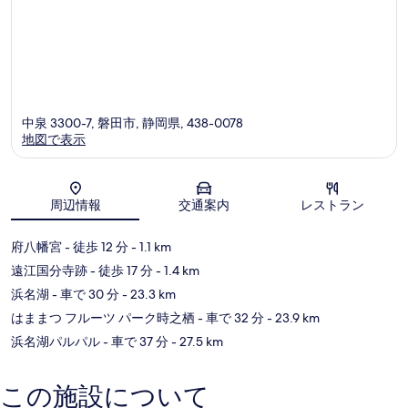
を
表
示
す
る
中泉 3300-7, 磐田市, 静岡県, 438-0078
地図で表示
地図
周辺情報
交通案内
レストラン
府八幡宮
- 徒歩 12 分
- 1.1 km
遠江国分寺跡
- 徒歩 17 分
- 1.4 km
浜名湖
- 車で 30 分
- 23.3 km
はままつ フルーツ パーク時之栖
- 車で 32 分
- 23.9 km
浜名湖パルパル
- 車で 37 分
- 27.5 km
この施設について