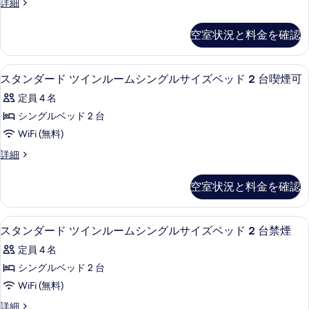
ン
デ
詳細
て
シ
禁
ド
ン
ラ
グ
の
煙
グ
ン
1
ッ
の
空室状況と料金を確認
ル
ル
写
ク
台
グ
詳
サ
ス
サ
真
細
禁
イ
ル
シ
デスク、アイロン / アイロン台、WiFi
ス
イ
ズ
を
3
ン
スタンダード ツインルームシングルサイズベッド 2 台喫煙可
煙
ル
ベ
タ
グ
ズ
表
の
ー
定員 4 名
ッ
ル
ン
ベ
示
ド
ル
す
ム
シングルベッド 2 台
1
ダ
ッ
ー
す
べ
シ
WiFi (無料)
台
ム
ー
ド
る
喫
て
シ
ン
ス
詳細
ド
1
煙
ン
タ
の
グ
可
グ
台
ツ
ン
の
空室状況と料金を確認
写
ル
ル
ダ
喫
イ
詳
サ
ー
真
サ
細
煙
イ
ン
ド
デスク、アイロン / アイロン台、WiFi
ス
を
イ
ズ
3
ツ
スタンダード ツインルームシングルサイズベッド 2 台禁煙
可
ル
ベ
タ
表
イ
ズ
の
ー
定員 4 名
ッ
ン
ン
示
ベ
ド
ル
す
ム
シングルベッド 2 台
1
ダ
す
ッ
ー
べ
シ
WiFi (無料)
台
ム
ー
る
ド
禁
て
シ
ン
ス
詳細