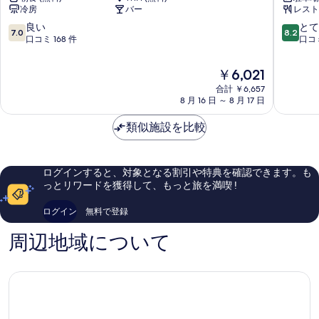
用
ッ
ッ
冷房
バー
レスト
ー
ー
の
ド
シ
ト
ド
10
10
良い
とて
1
7.0
8.2
す
ョ
イ
段
段
口コミ 168 件
口コミ
1
台
ン
ン
階
階
べ
禁
台
ホ
磐
中
中
煙
現
￥6,021
て
テ
田
7.0、
8.2、
禁
2
在
ル
合計 ￥6,657
イ
良
と
の
名
の
煙
8 月 16 日 ～ 8 月 17 日
磐
ン
い、
て
利
写
料
田
タ
2
口
も
用
金
類似施設を比較
市
ー
真
コ
良
名
の
は
磐
ミ
い、
を
詳
￥6,021
利
田
168
口
細
表
市
件
コ
用
ログインすると、対象となる割引や特典を確認できます。も
件
ミ
示
っとリワードを獲得して、もっと旅を満喫 !
の
の
200
す
口
件
す
ログイン
無料で登録
コ
件
る
べ
ミ
の
周辺地域について
て
口
コ
の
ミ
写
真