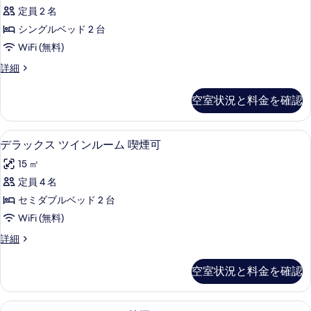
真
ノ
ー
ン
定員 2 名
を
ミ
ム
グ
シングルベッド 2 台
シ
表
ー
ン
ル
WiFi (無料)
示
ツ
グ
ベ
エ
詳細
ル
す
イ
コ
ッ
ベ
る
ン
ノ
ッ
空室状況と料金を確認
ド
ミ
ド
ル
ー
2
2
ー
ツ
台
台
WiFi (無料)、ベッドシーツ
デ
3
イ
デラックス ツインルーム 喫煙可
ム
喫
喫
ラ
ン
煙
シ
15 ㎡
ル
煙
可
ッ
ー
ン
定員 4 名
の
可
ク
ム
詳
グ
セミダブルベッド 2 台
シ
の
ス
細
ン
ル
WiFi (無料)
す
ツ
グ
ベ
デ
詳細
ル
べ
イ
ラ
ッ
ベ
て
ン
ッ
ッ
空室状況と料金を確認
ド
ク
の
ド
ル
ス
2
2
写
ー
ツ
台
台
WiFi (無料)、ベッドシーツ
デ