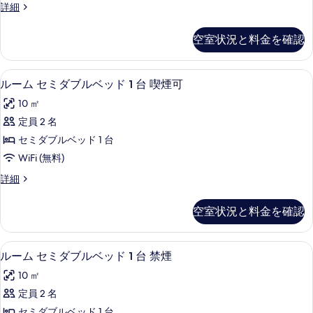
ッ
シ
詳細
ベ
ム
ン
ド
ッ
シ
グ
ド
空室状況と料金を確認
1
ル
1
ン
台
ル
台
グ
ー
喫
喫
WiFi (無料)、ベッドシーツ
ル
4
ム
ルーム セミダブルベッド 1 台 喫煙可
ル
煙
煙
ー
シ
可
サ
10 ㎡
ン
可
の
ム
グ
イ
定員 2 名
詳
の
セ
ル
細
ズ
セミダブルベッド 1 台
サ
す
ミ
イ
ベ
WiFi (無料)
べ
ダ
ズ
ッ
ル
詳細
ベ
て
ブ
ー
ド
ッ
の
ル
ム
ド
空室状況と料金を確認
1
セ
写
1
ベ
台
ミ
台
真
ッ
ダ
禁
禁
WiFi (無料)、ベッドシーツ
ル
4
ブ
ルーム セミダブルベッド 1 台 禁煙
を
ド
煙
煙
ー
ル
の
表
1
10 ㎡
ベ
の
詳
ム
台
ッ
示
定員 2 名
細
す
セ
ド
喫
す
セミダブルベッド 1 台