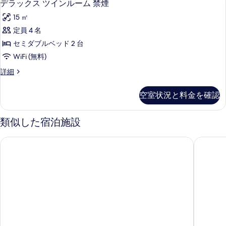
3
イ
デラックス ツインルーム 禁煙
真
ム
禁
禁
ラ
ン
煙
を
喫
15 ㎡
ル
煙
の
ッ
ー
表
煙
定員 4 名
詳
の
ク
ム
細
示
可
セミダブルベッド 2 台
喫
す
ス
す
煙
の
WiFi (無料)
べ
ツ
可
る
す
デ
詳細
の
て
イ
ラ
べ
詳
の
ン
ッ
細
空室状況と料金を確認
て
ク
写
ル
ス
の
真
ー
ツ
類似した宿泊施設
写
イ
を
ム
ン
真
表
東横 INN 浜松駅北口
くれたけ
禁
ル
を
ー
示
煙
表
ム
す
の
禁
示
る
煙
す
す
の
べ
詳
る
て
細
の