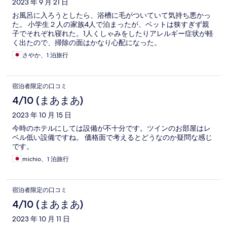
2023 年 9 月 21 日
お風呂に入ろうとしたら、浴槽に毛がついていて気持ち悪かっ
た。 小学生２人の家族4人で泊まったが、ベットは狭すぎず親
子でそれぞれ寝れた。1人くしゃみをしたりアレルギー症状が軽
く出たので、掃除の面はかなり心配になった。
さやか、1 泊旅行
宿泊者限定の口コミ
4/10 (まあまあ)
2023 年 10 月 15 日
今時のホテルにしては設備が不十分です。ツインのお部屋はレ
ベル低い設備ですね。 価格面で考えるとどうなのか疑問な感じ
です。
michio、1 泊旅行
宿泊者限定の口コミ
4/10 (まあまあ)
2023 年 10 月 11 日