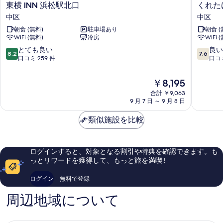
東
く
東横 INN 浜松駅北口
くれた
写
横
れ
中区
中区
真
INN
た
朝食 (無料)
駐車場あり
朝食 (
浜
け
を
WiFi (無料)
冷房
WiFi 
松
イ
表
駅
ン・
10
10
とても良い
良い
8.2
7.6
北
セ
段
段
口コミ 259 件
口コミ
示
口
ン
階
階
す
中
ト
中
中
現
￥8,195
区
ラ
る
8.2、
7.6、
在
合計 ￥9,063
ル
と
良
の
9 月 7 日 ～ 9 月 8 日
浜
て
い、
料
松
も
口
金
類似施設を比較
中
良
コ
は
区
い、
ミ
￥8,195
口
225
コ
件
ログインすると、対象となる割引や特典を確認できます。も
ミ
件
っとリワードを獲得して、もっと旅を満喫 !
259
の
件
口
ログイン
無料で登録
件
コ
の
ミ
周辺地域について
口
コ
ミ