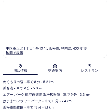
中区高丘北 1 丁目 1 番 10 号, 浜松市, 静岡県, 433-8119
地図で表示
地図
周辺情報
交通案内
レストラン
ぬくもりの森
- 車で 8 分
- 5.2 km
浜名湖
- 車で 9 分
- 5.8 km
エアー パーク 航空自衛隊 浜松広報館
- 車で 9 分
- 3.3 km
はままつフラワー パーク
- 車で 11 分
- 7.4 km
浜松市動物園
- 車で 13 分
- 9.1 km