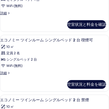
1
べ
ミ
煙
る
台
WiFi (無料)
て
ダ
喫
可
ル
詳細
煙
の
ブ
ー
の
可
写
ル
ム
の
す
空室状況と料金を確認
セ
真
詳
ベ
べ
ミ
細
を
ッ
ダ
て
WiFi (無料)、ベッドシーツ
エ
2
ブ
エコノミー ツインルーム シングルベッド 2 台 喫煙可
表
ド
の
コ
ル
示
1
10 ㎡
ベ
写
ノ
台
ッ
す
定員 2 名
真
ミ
ド
禁
る
シングルベッド 2 台
1
を
ー
煙
台
WiFi (無料)
表
ツ
禁
の
エ
詳細
煙
示
イ
コ
す
の
す
ン
ノ
詳
べ
空室状況と料金を確認
ミ
る
細
ル
て
ー
ー
ツ
の
WiFi (無料)、ベッドシーツ
エ
2
イ
エコノミー ツインルーム シングルベッド 2 台 禁煙
ム
写
コ
ン
シ
10 ㎡
ル