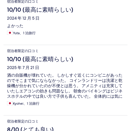
宿泊者限定の口コミ
10/10 (最高に素晴らしい)
2024 年 12 月 5 日
よかった
Yuta、1 泊旅行
宿泊者限定の口コミ
10/10 (最高に素晴らしい)
2025 年 7 月 21 日
酒の自販機が壊れていた。 しかしすぐ近くにコンビニがあった
のでそこまで気にならなかった。 コインランドリーは洗濯と乾
燥機が分かれていたのが不便とは思う。 アメニティは充実して
いたしエアコンの効きも問題なし。 朝食のバイキングはビジネ
スホテルの中では良い方で子供も喜んでいた。 全体的には気に
入ったのでまたいつか泊まりたいと家族内で約束しました。
Kyohei、1 泊旅行
宿泊者限定の口コミ
8/10 (とても良い)