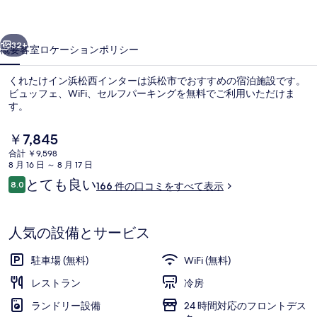
浜
前へ
次へ
松
32+
概要
客室
ロケーション
ポリシー
西
くれたけイン浜松西インターは浜松市でおすすめの宿泊施設です。
イ
ビュッフェ、WiFi、セルフパーキングを無料でご利用いただけま
す。
ン
タ
現
￥7,845
在
ー
合計 ￥9,598
の
8 月 16 日 ～ 8 月 17 日
料
の
口
とても良い
8.0
166 件の口コミをすべて表示
金
10段階中8.0
コ
WiFi (無料)、ベッドシーツ
写
は
ミ
￥7,845
真
で
人気の設備とサービス
す
ギ
駐車場 (無料)
WiFi (無料)
ャ
レストラン
冷房
ラ
ランドリー設備
24 時間対応のフロントデス
リ