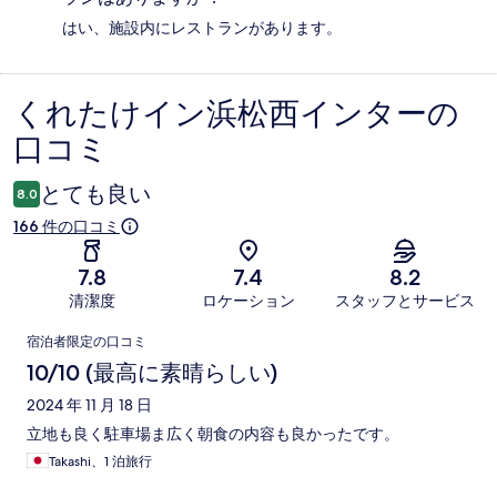
はい、施設内にレストランがあります。
くれたけイン浜松西インターの
口
口コミ
コ
ミ
とても良い
8.0
166 件の口コミ
7.8
7.4
8.2
清潔度
ロケーション
スタッフとサービス
口
宿泊者限定の口コミ
コ
10/10 (最高に素晴らしい)
ミ
2024 年 11 月 18 日
立地も良く駐車場ま広く朝食の内容も良かったです。
Takashi、1 泊旅行