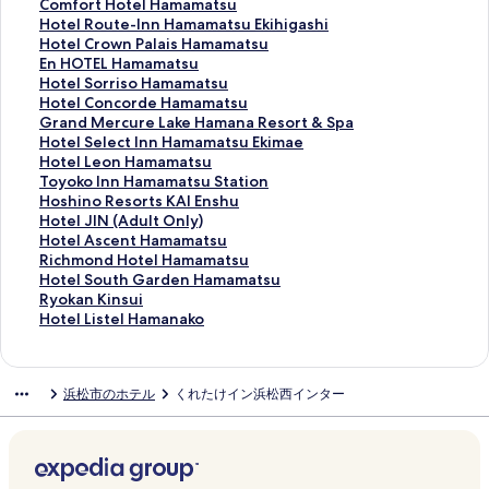
r
d
n
A
n
e
j
i
C
Comfort Hotel Hamamatsu
7
H
i
c
a
l
i
l
o
H
Hotel Route-Inn Hamamatsu Ekihigashi
-
o
w
t
k
S
m
l
m
o
H
Hotel Crown Palais Hamamatsu
A
t
a
C
o
U
a
a
f
t
o
E
En HOTEL Hamamatsu
d
e
T
i
K
I
c
v
o
e
t
n
H
Hotel Sorriso Hamamatsu
u
l
h
t
a
H
h
a
r
l
e
H
o
H
Hotel Concorde Hamamatsu
l
H
e
y
n
A
i
c
t
R
l
O
t
o
G
Grand Mercure Lake Hamana Resort & Spa
t
a
K
H
z
M
n
a
H
o
C
T
e
t
r
H
Hotel Select Inn Hamamatsu Ekimae
s
m
u
o
a
A
o
n
o
u
r
E
l
e
a
o
H
Hotel Leon Hamamatsu
O
a
r
t
n
M
y
c
t
t
o
L
S
l
n
t
o
T
Toyoko Inn Hamamatsu Station
n
m
e
e
j
A
u
e
e
e
w
H
o
C
d
e
t
o
H
Hoshino Resorts KAI Enshu
l
a
t
l
i
T
S
s
l
-
n
a
r
o
M
l
e
y
o
H
Hotel JIN (Adult Only)
y
t
a
H
o
S
P
h
H
I
P
m
r
n
e
S
l
o
s
o
H
Hotel Ascent Hamamatsu
の
s
k
a
n
U
A
a
a
n
a
a
i
c
r
e
L
k
h
t
o
R
Richmond Hotel Hamamatsu
ペ
u
e
m
s
の
S
m
m
n
l
m
s
o
c
l
e
o
i
e
t
i
H
Hotel South Garden Hamamatsu
ー
の
s
a
e
ペ
O
a
a
H
a
a
o
r
u
e
o
I
n
l
e
c
o
R
Ryokan Kinsui
ジ
ペ
o
m
n
ー
L
n
m
a
i
t
H
d
r
c
n
n
o
J
l
h
t
y
H
Hotel Listel Hamanako
を
ー
の
a
H
ジ
A
a
a
m
s
s
a
e
e
t
H
n
R
I
A
m
e
o
o
開
ジ
ペ
t
o
を
N
k
t
a
H
u
m
H
L
I
a
H
e
N
s
o
l
k
t
く
を
ー
s
t
開
I
o
s
m
a
の
a
a
a
n
m
a
s
(
c
n
S
a
e
浜松市のホテル
くれたけイン浜松西インター
リ
開
ジ
u
e
く
の
の
u
a
m
ペ
m
m
k
n
a
m
o
A
e
d
o
n
l
ン
く
を
の
l
リ
ペ
ペ
の
t
a
ー
a
a
e
H
m
a
r
d
n
H
u
K
L
ク
リ
開
ペ
K
ン
ー
ー
ペ
s
m
ジ
t
m
H
a
a
m
t
u
t
o
t
i
i
ン
く
ー
i
ク
ジ
ジ
ー
u
a
を
s
a
a
m
t
a
s
l
H
t
h
n
s
ク
リ
ジ
k
を
を
ジ
E
t
開
u
t
m
a
s
t
K
t
a
e
G
s
t