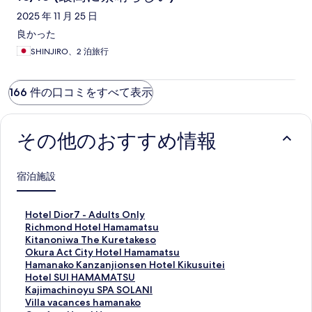
2025 年 11 月 25 日
良かった
SHINJIRO、2 泊旅行
166 件の口コミをすべて表示
その他のおすすめ情報
宿泊施設
H
Hotel Dior7 - Adults Only
o
R
Richmond Hotel Hamamatsu
t
i
K
Kitanoniwa The Kuretakeso
e
c
i
O
Okura Act City Hotel Hamamatsu
l
h
t
k
H
Hamanako Kanzanjionsen Hotel Kikusuitei
D
m
a
u
a
H
Hotel SUI HAMAMATSU
i
o
n
r
m
o
K
Kajimachinoyu SPA SOLANI
o
n
o
a
a
t
a
V
Villa vacances hamanako