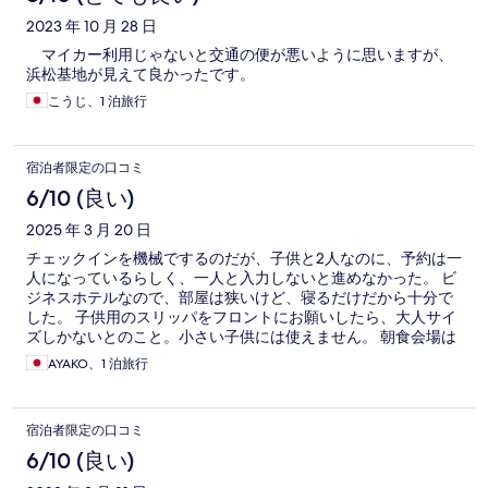
2023 年 10 月 28 日
マイカー利用じゃないと交通の便が悪いように思いますが、
浜松基地が見えて良かったです。
こうじ、1 泊旅行
宿泊者限定の口コミ
6/10 (良い)
2025 年 3 月 20 日
チェックインを機械でするのだが、子供と2人なのに、予約は一
人になっているらしく、一人と入力しないと進めなかった。 ビ
ジネスホテルなので、部屋は狭いけど、寝るだけだから十分で
した。 子供用のスリッパをフロントにお願いしたら、大人サイ
ズしかないとのこと。小さい子供には使えません。 朝食会場は
思ったより小さく、すぐ座れるのか心配になったけど、余裕で
AYAKO、1 泊旅行
した。 サバ、しらす、納豆、玉子焼き、たまご、やきそば、か
らあげ、サラダ、肉団子、おひたし、オクラ、カレー、パン3
種、ごはん、みそ汁、ドリンク、フルーツ缶、ヨーグルト等 好
宿泊者限定の口コミ
きなものがたべれて良かったです。 無料で朝ごはんはポイント
高いですね！ また機会があれば泊まりたいです。
6/10 (良い)