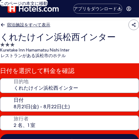
このページの本文に移動
アプリをダウンロード
宿泊施設をすべて表示
くれたけイン浜松西インター
3.0
Kuretake Inn Hamamatsu Nishi Inter
つ
レストランがある浜松市のホテル
星
宿
日付を選択して料金を確認
泊
施
目的地
設
日付
旅行者