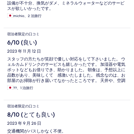
設備が不十分、換気がダメ、ミネラルウォーターなどのサービ
スが欲しいかったです。
michio、2 泊旅行
宿泊者限定の口コミ
6/10 (良い)
2023 年 11 月 12 日
スタッフの方たちが笑顔で優しい対応をして下さいました。 ウ
ェルカムドリンクのサービスも嬉しかったです。 加湿器や電気
ポットなどもお借りでき、助かりました。 朝食は、予想以上に
品数があり、美味しくて 感激いたしました。 残念なのは、お
部屋のお掃除が行き届いてなかったところです。 天井や、空調
など、点検して下さい! 朝の光でカビやホコリを見てしまい、と
??、1 泊旅行
っても淋しくなりました。
宿泊者限定の口コミ
8/10 (とても良い)
2023 年 9 月 26 日
交通機関がバスしかなく不便。