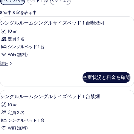
すべての客室
ベッド 1 台
ベッド 2 台
用
可
8 室中 8 室を表示中
能
WiFi (無料)、ベッドシーツ
シ
3
シングルルームシングルサイズベッド 1 台喫煙可
な
ン
客
10 ㎡
グ
室
定員 2 名
ル
の
シングルベッド 1 台
ル
絞
WiFi (無料)
り
ー
シ
詳細
込
ム
ン
み
シ
グ
条
空室状況と料金を確認
ル
ン
件
ル
グ
ー
WiFi (無料)、ベッドシーツ
シ
3
ム
シングルルームシングルサイズベッド 1 台禁煙
ル
ン
シ
サ
10 ㎡
ン
グ
グ
イ
定員 2 名
ル
ル
ズ
シングルベッド 1 台
サ
ル
イ
ベ
WiFi (無料)
ー
ズ