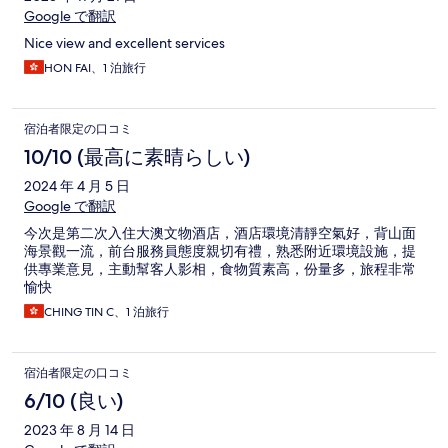
Google で翻訳
Nice view and excellent services
HON FAI、1 泊旅行
宿泊者限定の口コミ
10/10 (最高に素晴らしい)
2024 年 4 月 5 日
Google で翻訳
今次是第二次入住大澳文物酒店，酒店環境清靜空氣好，背山面
海景觀一流，前台服務員態度親切有禮，熟悉附近環境設施，提
供專業意見，主動幫客人影相，食物質素高，份量多，旅程非常
愉快
CHING TIN C、1 泊旅行
宿泊者限定の口コミ
6/10 (良い)
2023 年 8 月 14 日