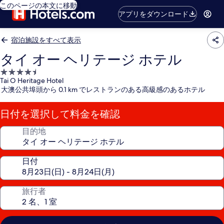
このページの本文に移動
アプリをダウンロード
宿泊施設をすべて表示
タイ オー ヘリテージ ホテル
4.5
Tai O Heritage Hotel
つ
大澳公共埠頭から 0.1 km でレストランのある高級感のあるホテル
星
宿
日付を選択して料金を確認
泊
施
目的地
設
日付
旅行者