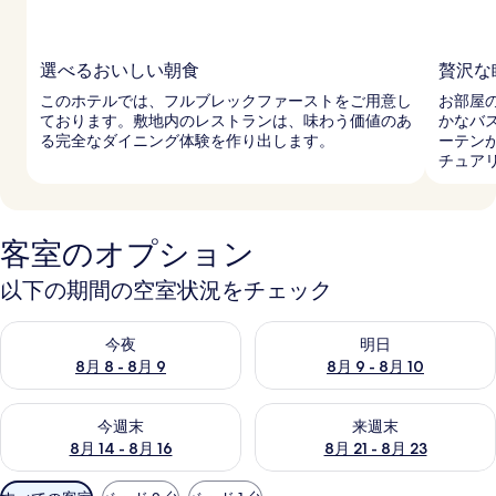
選べるおいしい朝食
贅沢な
このホテルでは、フルブレックファーストをご用意し
お部屋
ております。敷地内のレストランは、味わう価値のあ
かなバ
る完全なダイニング体験を作り出します。
ーテン
チュア
客室のオプション
以下の期間の空室状況をチェック
今夜 8月 8 - 8月 9 の空室状況をチェック
明日 8月 9 - 8月 10 の空室
今夜
明日
8月 8 - 8月 9
8月 9 - 8月 10
今週末 8月 14 - 8月 16 の空室状況をチェック
来週末 8月 21 - 8月 23 の
今週末
来週末
8月 14 - 8月 16
8月 21 - 8月 23
利