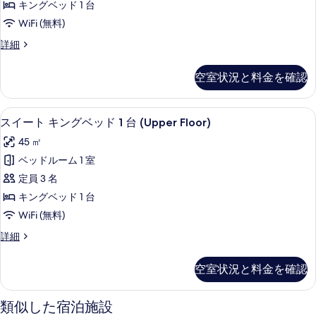
す
2
キングベッド 1 台
ン
台
べ
WiFi (無料)
の
グ
て
詳
ス
詳細
ベ
細
イ
の
ッ
ー
写
空室状況と料金を確認
ト
ド
真
キ
1
ン
を
スイート キングベッド 1 台 (Upper
ス
6
グ
台
スイート キングベッド 1 台 (Upper Floor)
表
イ
ベ
(Lower
45 ㎡
ッ
示
ー
Floor)
ド
ベッドルーム 1 室
す
ト
1
の
定員 3 名
台
る
キ
す
(Lower
キングベッド 1 台
ン
べ
Floor)
WiFi (無料)
の
グ
て
詳
ス
詳細
ベ
の
細
イ
ッ
ー
写
空室状況と料金を確認
ト
ド
真
キ
1
ン
を
類似した宿泊施設
グ
台