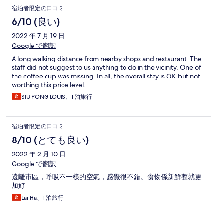
チャーツアーに参加する場合は事前に予約したほうが良いで
宿泊者限定の口コミ
す。
6/10 (良い)
2022 年 7 月 19 日
Google で翻訳
A long walking distance from nearby shops and restaurant. The
staff did not suggest to us anything to do in the vicinity. One of
the coffee cup was missing. In all, the overall stay is OK but not
worthing this price level.
SIU PONG LOUIS、1 泊旅行
宿泊者限定の口コミ
8/10 (とても良い)
2022 年 2 月 10 日
Google で翻訳
遠離市區，呼吸不一樣的空氣，感覺很不錯。食物係新鮮整就更
加好
Lai Ha、1 泊旅行