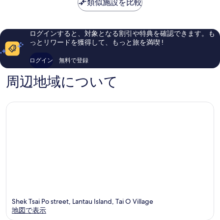
は
晴
類似施設を比較
士
素
￥16,090
ら
尼
晴
し
好
ら
い、
萊
し
ログインすると、対象となる割引や特典を確認できます。も
口
塢
い、
っとリワードを獲得して、もっと旅を満喫 !
コ
酒
口
ミ
店)
コ
ログイン
無料で登録
1,295
ミ
件
2,146
周辺地域について
件
件
の
件
口
の
コ
口
ミ
コ
ミ
Shek Tsai Po street, Lantau Island, Tai O Village
地図で表示