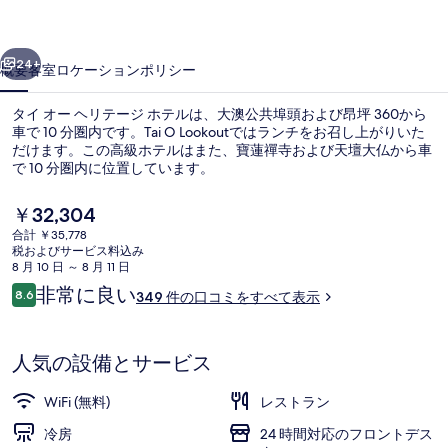
テ
前へ
次へ
ー
24+
概要
客室
ロケーション
ポリシー
ジ
タイ オー ヘリテージ ホテルは、大澳公共埠頭および昂坪 360から
ホ
車で 10 分圏内です。Tai O Lookoutではランチをお召し上がりいた
だけます。この高級ホテルはまた、寶蓮禪寺および天壇大仏から車
テ
で 10 分圏内に位置しています。
ル
現
￥32,304
の
在
合計 ￥35,778
の
写
税およびサービス料込み
料
8 月 10 日 ～ 8 月 11 日
ランチに営業
真
金
口
非常に良い
8.6
349 件の口コミをすべて表示
は
10段階中8.6
コ
ギ
￥32,304
ミ
で
ャ
す
人気の設備とサービス
ラ
WiFi (無料)
レストラン
リ
冷房
24 時間対応のフロントデス
ー