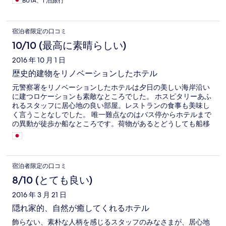
BUTA、1 泊旅行
宿泊者限定の口コミ
10/10 (最高に素晴らしい)
2016 年 10 月 1 日
歴史的建物をリノベーションしたホテル
元警察署をリノベーションしたホテルは夕日の美しい海岸沿い
に建つロケーションも素敵なところでした。 ホスピタリーあふ
れるスタッフに居心地の良い部屋。レストランの食事も美味し
く言うことなしでした。 唯一難点なのはバス停からホテルまで
の異動が徒歩か船なところです。荷物があるとどうしても船移
動を選択することになりますが、その乗船代が1グループ100香
港ドル。他の交通手段が格安の香港なので高いです。
宿泊者限定の口コミ
8/10 (とても良い)
2016 年 3 月 21 日
隠れ家的、自然が癒してくれるホテル
飾らない、素朴な人柄を感じるスタッフのみなさまが、居心地