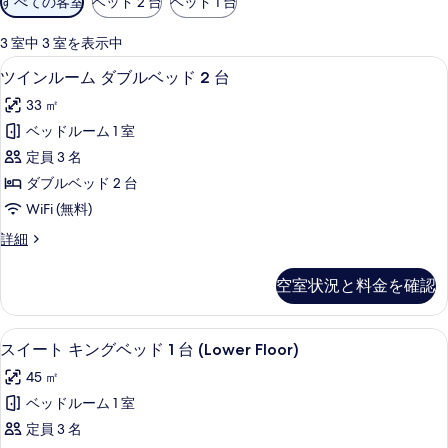
すべての客室
ベッド 2 台
ベッド 1 台
用
可
3 室中 3 室を表示中
能
ツインルーム ダブルベッド 2 台 | 
ツ
3
ツインルーム ダブルベッド 2 台
な
イ
客
33 ㎡
ン
室
ベッドルーム 1 室
ル
の
定員 3 名
ー
絞
ダブルベッド 2 台
り
ム
WiFi (無料)
込
ダ
み
ツ
詳細
ブ
イ
条
ル
ン
件
空室状況と料金を確認
ル
ベ
ー
ッ
ム
高級寝具、ミニバー、セーフティボック
ス
4
ダ
スイート キングベッド 1 台 (Lower Floor)
ド
イ
ブ
2
45 ㎡
ル
ー
台
ベ
ベッドルーム 1 室
ト
ッ
の
定員 3 名
ド
キ