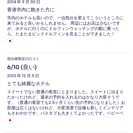
2014 年 9 月 30 日
香港市内に飽きた方に
市内のホテルも高いので、一泊気分を変えてこういうところに
来てみると良いかもしれません。 周辺にはお店は少ないです
が、ホテルに行くのにドルフィンウォッチングの船に乗った
ら、たまたまピンクドルフィンを見ることができました！
宿泊者限定の口コミ
6/10 (良い)
2013 年 12 月 9 日
とても綺麗なホテル
スイートでない普通の客室にとまりました。スイートに泊まり
たかったけれど、週末の予約を入れるのはかなり大変そうで
す。（普通の客室でも2.5ヶ月くらい先の予約になりました）お
部屋は広くはないけれど、大変清潔で設備も新しくインテリア
もさわやかです。バスタブも大きくてよかったです。ベビーベ
ッドも無料で貸し出してくれます。東湧からバスで、大澳に着
いたらすぐ前にあるイルカツアーのおじさんにホテルに行きた
いというとボートで連れて行ってくれます（3分くらい）。カル