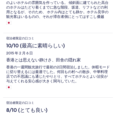
のよいホテルの雰囲気を作っている。 傾斜面に建てられた高台
のホテルはたどり着くまでに急な階段、坂道、リフトなどの利
用となるが、そのため、 ホテル内はとても静か。ホテル見学の
観光客はいるものの、それが滞在者側にとってはすこし優越
感。 大人に優雅に過ごしていただきたいお部屋です。
宿泊者限定の口コミ
10/10 (最高に素晴らしい)
2015 年 2 月 6 日
香港とは思えない静けさ、田舎の隠れ家
香港の一週間観光旅行で最初の2日間宿泊しました。休暇モード
に切り替えるには最適でした。何回もの村への散歩、中華料理
店での不思議にも通じたやりとり、すべてホテルとよい治安が
与えてくれる安心感が大きく関与していた。
宿泊者限定の口コミ
8/10 (とても良い)