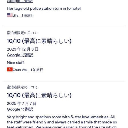
Google で翻訳
Heritage old police station turn in to hotel
Lilia、1 泊旅行
宿泊者限定の口コミ
10/10 (最高に素晴らしい)
2023 年 12 月 3 日
Google で翻訳
Nice staff
Chun Wai、1 泊旅行
宿泊者限定の口コミ
10/10 (最高に素晴らしい)
2025 年 7 月 7 日
Google で翻訳
Very bright and spacious room with 5-star level amenities. All
the staff were friendly and always carried a smile that made us
feel welcomed. We were given a special tour of the site which