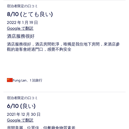
宿泊者限定の口コミ
8/10 (とても良い)
2022 年 1 月 19 日
Google で翻訳
酒店服務很好
酒店服務很好，酒店房間乾淨，唯獨是我住地下房間，來酒店參
觀的遊客會經過門口，感覺不夠安全
Fung Lan、1 泊旅行
宿泊者限定の口コミ
6/10 (良い)
2021 年 12 月 30 日
Google で翻訳
房間美麗，位置佳，但餐廳食物質素差