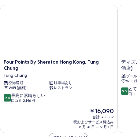
表
ベ
(Upper
Four Points By Sheraton Hong Kong, Tung Chung
ディズニ
示
ッ
Floor)
ド
す
1
の
る
台
す
(Upper
べ
Floor)
の
て
詳
の
細
写
Four
デ
Four Points By Sheraton Hong Kong, Tung
ディズ
Points
ィ
Chung
酒店)
真
By
ズ
Tung Chung
を
プール
Sheraton
ニ
WiFi 
Hong
空港送迎
駐車場あり
ー・
表
WiFi (無料)
レストラン
10
Kong,
ハ
とて
9.2
示
段
Tung
リ
口コミ
10
最高に素晴らしい
9.4
階
Chung
ウ
す
段
口コミ 2,146 件
中
Tung
ッ
階
る
現
￥16,090
9.2、
Chung
ド・
中
在
と
ホ
9.4、
合計 ￥18,182
の
て
テ
税およびサービス料込み
最
料
も
8 月 31 日 ～ 9 月 1 日
ル
高
金
素
(迪
に