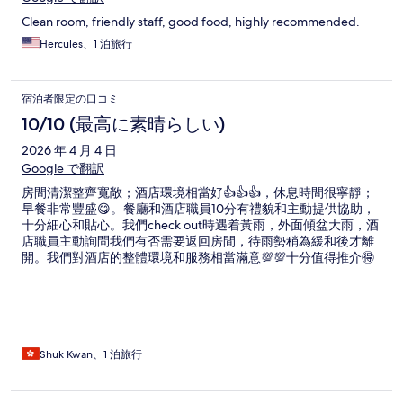
Clean room, friendly staff, good food, highly recommended.
Hercules、1 泊旅行
宿泊者限定の口コミ
10/10 (最高に素晴らしい)
2026 年 4 月 4 日
Google で翻訳
房間清潔整齊寬敞；酒店環境相當好👍👍👍，休息時間很寧靜；
早餐非常豐盛😋。餐廳和酒店職員10分有禮貌和主動提供協助，
十分細心和貼心。我們check out時遇着黃雨，外面傾盆大雨，酒
店職員主動詢問我們有否需要返回房間，待雨勢稍為緩和後才離
開。我們對酒店的整體環境和服務相當滿意💯💯十分值得推介🉐
🉐
Shuk Kwan、1 泊旅行