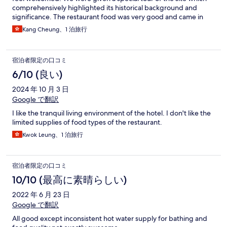
comprehensively highlighted its historical background and
significance. The restaurant food was very good and came in
large portions. We particularly enjoyed the Tai O delicacies and
Kang Cheung、1 泊旅行
the steak. The breakfast (included in the price of the room) was
elaborate and beautifully presented.
宿泊者限定の口コミ
6/10 (良い)
2024 年 10 月 3 日
Google で翻訳
I like the tranquil living environment of the hotel. I don't like the
limited supplies of food types of the restaurant.
Kwok Leung、1 泊旅行
宿泊者限定の口コミ
10/10 (最高に素晴らしい)
2022 年 6 月 23 日
Google で翻訳
All good except inconsistent hot water supply for bathing and