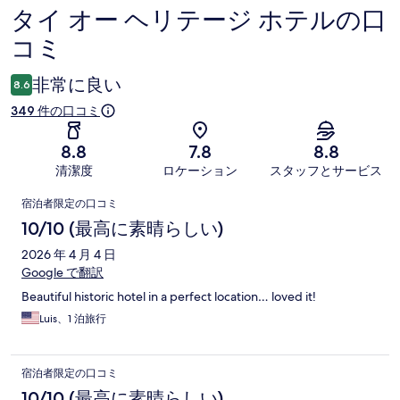
タイ オー ヘリテージ ホテルの口
口
コミ
コ
ミ
非常に良い
8.6
349 件の口コミ
8.8
7.8
8.8
清潔度
ロケーション
スタッフとサービス
口
宿泊者限定の口コミ
コ
10/10 (最高に素晴らしい)
ミ
2026 年 4 月 4 日
Google で翻訳
Beautiful historic hotel in a perfect location… loved it!
Luis、1 泊旅行
宿泊者限定の口コミ
10/10 (最高に素晴らしい)