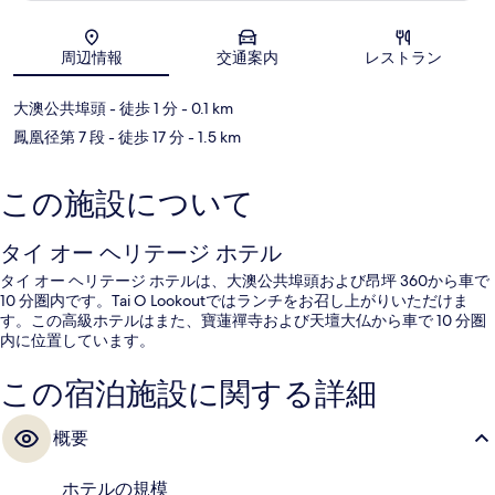
地図
周辺情報
交通案内
レストラン
大澳公共埠頭
- 徒歩 1 分
- 0.1 km
鳳凰径第 7 段
- 徒歩 17 分
- 1.5 km
この施設について
タイ オー ヘリテージ ホテル
タイ オー ヘリテージ ホテルは、大澳公共埠頭および昂坪 360から車で
10 分圏内です。Tai O Lookoutではランチをお召し上がりいただけま
す。この高級ホテルはまた、寶蓮禪寺および天壇大仏から車で 10 分圏
内に位置しています。
この宿泊施設に関する詳細
概要
ホテルの規模