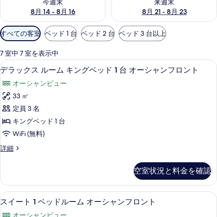
今週末
来週末
8月 14 - 8月 16
8月 21 - 8月 23
利
すべての客室
ベッド 1 台
ベッド 2 台
ベッド 3 台以上
用
可
7 室中 7 室を表示中
能
低刺激性寝具、セーフティボックス (
デ
5
デラックス ルーム キングベッド 1 台 オーシャンフロント
な
ラ
客
オーシャンビュー
ッ
室
33 ㎡
ク
の
定員 3 名
ス
絞
キングベッド 1 台
り
ル
WiFi (無料)
込
ー
み
デ
詳細
ム
ラ
条
キ
ッ
件
空室状況と料金を確認
ク
ン
ス
グ
ル
スイート 1 ベッドルーム オーシャン
ス
7
ー
スイート 1 ベッドルーム オーシャンフロント
ベ
イ
ム
ッ
オーシャンビュー