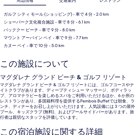
周辺情報
交通案内
レストラン
ガルフ シティ モール (ショッピング)
- 車で 4 分
- 2.0 km
ショーパーク文化複合施設
- 車で 8 分
- 6.1 km
バッククー ビーチ
- 車で 9 分
- 8.0 km
マウント アーバイン ベイ
- 車で 9 分
- 7.7 km
カヌー ベイ
- 車で 10 分
- 5.0 km
この施設について
マグダレナ グランド ビーチ & ゴルフ リゾート
マグダレナ グランド ビーチ & ゴルフ リゾートには、ゴルフコースやナ
イトクラブがあります。ディープティシュー マッサージ、ボディラッ
プ、アロマテラピーを楽しめるスパをご利用いただけるほか、6 か所の
レストランがあり、多国籍料理を提供するPembois Buffetでは朝食、ラ
ンチ、ディナーをお召し上がりいただけます。人気設備には 3 つの屋外
プール、キッズクラブ (無料)、およびプールサイドバーがあります。旅
行者は親切なスタッフを評価しています。
この宿泊施設に関する詳細