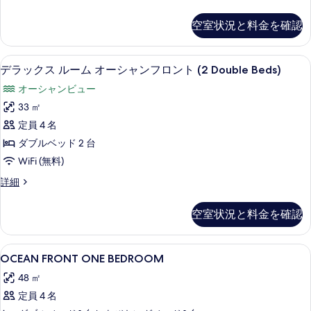
ト
ル
ロ
イ
写
ン
の
ー
ー
空室状況と料金を確認
真
ト
ト
す
ム
の
2
を
べ
詳
ベ
オ
低刺激性寝具、セーフティボックス (
デ
表
細
6
ッ
デラックス ルーム オーシャンフロント (2 Double Beds)
て
ー
ラ
ド
示
オーシャンビュー
の
シ
ル
ッ
す
ー
33 ㎡
写
ャ
ク
る
ム
定員 4 名
真
ン
オ
ス
ー
ダブルベッド 2 台
を
フ
ル
シ
WiFi (無料)
表
ロ
ャ
ー
示
ン
デ
詳細
ン
ム
フ
ラ
す
ト
ロ
オ
ッ
空室状況と料金を確認
る
ン
の
ク
ー
ト
ス
す
シ
の
ル
OCEAN
低刺激性寝具、セーフティボックス (
べ
詳
3
ー
OCEAN FRONT ONE BEDROOM
ャ
FRONT
細
ム
て
ン
48 ㎡
オ
ONE
の
ー
フ
定員 4 名
BEDROOM
シ
写