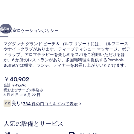
グ
ラ
前へ
次へ
ン
36+
概要
客室
ロケーション
ポリシー
ド
マグダレナ グランド ビーチ & ゴルフ リゾートには、ゴルフコース
ビ
やナイトクラブがあります。ディープティシュー マッサージ、ボデ
ィラップ、アロマテラピーを楽しめるスパをご利用いただけるほ
ー
か、6 か所のレストランがあり、多国籍料理を提供するPembois
チ
Buffetでは朝食、ランチ、ディナーをお召し上がりいただけます。
人気設備には 3 つの屋外プール、キッズクラブ (無料)、およびプー
&
ルサイドバーがあります。旅行者は親切なスタッフを評価していま
現
￥40,902
す。
ゴ
在
合計 ￥49,696
の
税およびサービス料込み
ル
3 つの屋外プール、プール パラソル
料
8 月 21 日 ～ 8 月 22 日
金
口
フ
良い
7.2
734 件の口コミをすべて表示
は
10段階中7.2
コ
￥40,902
リ
ミ
で
す
ゾ
人気の設備とサービス
ー