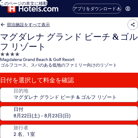
このページの本文に移動
アプリをダウンロード
宿泊施設をすべて表示
マグダレナ グランド ビーチ & ゴル
フ リゾート
4.0
Magdalena Grand Beach & Golf Resort
つ
ゴルフコース、スパのある低地のファミリー向けのリゾート
星
宿
日付を選択して料金を確認
泊
施
目的地
設
日付
旅行者