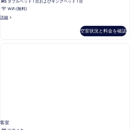
ロ
の
ダブルベッド 1 台およびキングベッド 1 台
ャ
真
ン
ン
す
WiFi (無料)
フ
を
ト
べ
OCEAN
詳細
ロ
表
FRONT
(2
て
ン
ONE
示
ト
Double
空室状況と料金を確認
の
BEDROOM
(2
す
Beds)
の
写
Double
詳
の
る
Beds)
真
細
の
す
を
詳
べ
細
表
て
示
の
す
写
る
真
を
表
示
す
客室
る