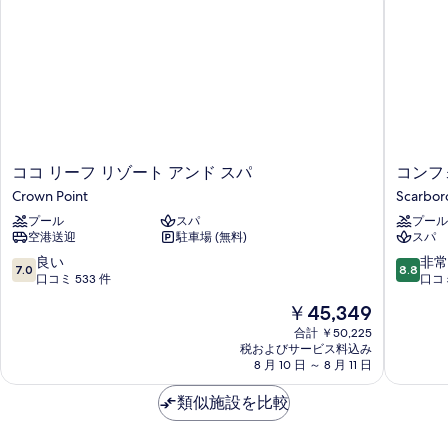
示
す
る
コ
コ
ココ リーフ リゾート アンド スパ
コ
ン
Crown Point
Scarbo
リ
フ
プール
スパ
プール
ー
ォ
空港送迎
駐車場 (無料)
スパ
フ
ー
リ
ト
10
10
良い
非常
7.0
8.8
ゾ
イ
段
段
口コミ 533 件
口コミ
ー
ン
階
階
現
￥45,349
ト
&
中
中
在
ア
ス
7.0、
8.8、
合計 ￥50,225
の
ン
税およびサービス料込み
イ
良
非
料
8 月 10 日 ～ 8 月 11 日
ド
ー
い、
常
金
ス
ツ
口
に
は
類似施設を比較
パ
ト
コ
良
￥45,349
Crown
バ
ミ
い、
Point
ゴ
533
口