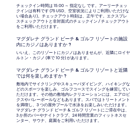
チェックイン時間は 15:00 ～ 指定なし です。アーリーチェッ
クインは有料です (75 USD、空室状況によりご利用いただけな
い場合あり)。チェックアウト時刻は、正午です。エクスプレ
スチェックアウトと非対面式のチェックイン / チェックアウト
をご利用いただけます。
マグダレナ グランド ビーチ & ゴルフ リゾートの施設
内にカジノはありますか ?
いいえ、このリゾートにカジノはありませんが、近隣にロイヤ
ルトン・カジノ (車で 10 分) があります。
マグダレナ グランド ビーチ & ゴルフ リゾートと近隣
では何を楽しめますか ?
敷地内でサイクリングやスキューバダイビング、ハイキングな
どのスポーツを楽しみ、ゴルフコースでスイングを練習してい
ただけます。その他の敷地内レクリエーションには、エアロビ
クスやバレーボールなどもあります。スパではトリートメント
を満喫し、3 つの屋外プールで水泳をお楽しみいただけます。
マグダレナ グランド ビーチ & ゴルフ リゾートにご滞在中は、
3 か所のバーやナイトクラブ、24 時間営業のフィットネスセ
ンター、サウナ、庭園をご利用いただけます。