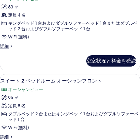
キ
ー
ン
ド
63 ㎡
ト
グ
1
定員 4 名
ベ
1
台
ッ
キングベッド 1 台およびダブルソファーベッド 1 台またはダブルベ
ベ
ド
ッド 2 台およびダブルソファーベッド 1 台
オ
1
ッ
WiFi (無料)
ー
台
ド
オ
ス
詳細
シ
ル
ー
イ
ャ
シ
ー
ー
空室状況と料金を確認
ャ
ン
ト
ム
ン
1
フ
フ
ベ
オ
低刺激性寝具、セーフティボックス (
ス
ロ
ロ
7
ッ
スイート 2 ベッドルーム オーシャンフロント
ー
ン
イ
ド
ン
オーシャンビュー
ト
シ
ル
ー
ト
の
ー
95 ㎡
ャ
ト
詳
ム
の
定員 8 名
細
ン
オ
2
す
ー
ダブルベッド 2 台またはキングベッド 1 台およびダブルソファーベ
フ
ベ
シ
ッド 1 台
べ
ロ
ャ
ッ
WiFi (無料)
て
ン
ン
ド
の
フ
ス
詳細