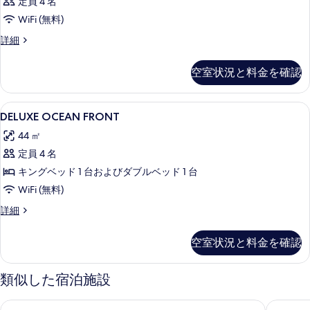
定員 4 名
WiFi (無料)
客
詳細
室
の
空室状況と料金を確認
詳
細
DELUXE
低刺激性寝具、セーフティボックス (
4
DELUXE OCEAN FRONT
OCEAN
44 ㎡
FRONT
定員 4 名
の
キングベッド 1 台およびダブルベッド 1 台
す
WiFi (無料)
べ
て
DELUXE
詳細
OCEAN
の
FRONT
空室状況と料金を確認
写
の
詳
真
細
類似した宿泊施設
を
表
ココ リーフ リゾート アンド スパ
コンフォ