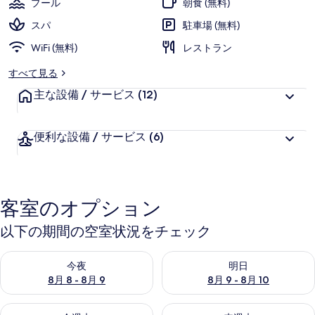
プール
朝食 (無料)
ト
スパ
駐車場 (無料)
の
WiFi (無料)
レストラン
写
すべて見る
真
主な設備 / サービス
(12)
ギ
ャ
便利な設備 / サービス
(6)
ラ
リ
ー
客室のオプション
以下の期間の空室状況をチェック
今夜 8月 8 - 8月 9 の空室状況をチェック
明日 8月 9 - 8月 10 の空室
今夜
明日
8月 8 - 8月 9
8月 9 - 8月 10
今週末 8月 14 - 8月 16 の空室状況をチェック
来週末 8月 21 - 8月 23 の