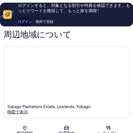
Scarbor
件
コ
ログインすると、対象となる割引や特典を確認できます。も
件
ミ
っとリワードを獲得して、もっと旅を満喫 !
の
437
口
件
ログイン
無料で登録
コ
件
ミ
の
周辺地域について
口
コ
ミ
Tobago Plantations Estate, Lowlands, Tobago
地図で表示
地図