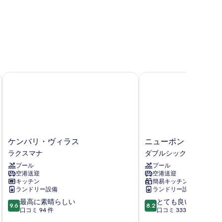
す
ビ
べ
ュ
て
ー
の
の
写
す
真
べ
ケンバリ・ヴィラス
ニューポンドック・サ
を
て
表
の
示
写
す
真
る
を
ケ
ニ
ケンバリ・ヴィラス
ニューポンドック・
ン
ュ
表
ラクスマナ
ダブルシックス
バ
ー
示
プール
プール
リ・
ポ
空港送迎
空港送迎
ヴ
ン
す
キッチン
簡易キッチン
ィ
ド
ランドリー設備
ランドリー設備
る
ラ
ッ
10
10
最高に素晴らしい
とても良い
ス
ク・
9.6
8.2
段
段
口コミ 94 件
口コミ 333 件
ラ
サ
階
階
ク
ラ・