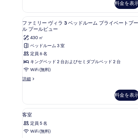
を
料金を表
件
表
示
ファミリー ヴィラ 3 ベッドル
フ
13
ファミリー ヴィラ 3 ベッドルーム プライベートプ
す
ァ
ル プールビュー
る
ミ
430 ㎡
リ
ベッドルーム 3 室
ー
定員 6 名
ヴ
キングベッド 2 台およびセミダブルベッド 2 台
ィ
WiFi (無料)
ラ
フ
詳細
3
ァ
ミ
ベ
料金を表
リ
ッ
ー
ド
ヴ
高級寝具、セーフティボックス 
客
ィ
15
ル
客室
ラ
室
ー
3
定員 5 名
の
ベ
ム
WiFi (無料)
ッ
す