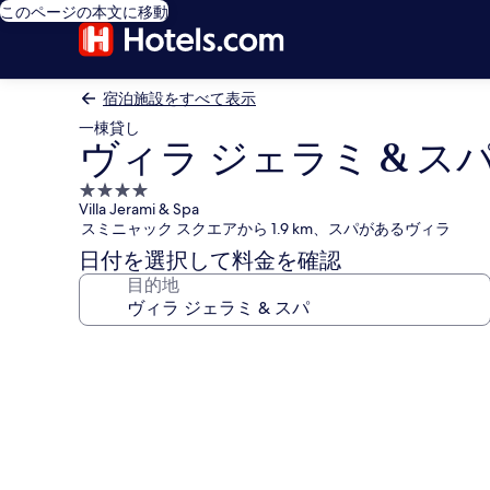
このページの本文に移動
宿泊施設をすべて表示
一棟貸し
ヴィラ ジェラミ & ス
4.0
Villa Jerami & Spa
つ
スミニャック スクエアから 1.9 km、スパがあるヴィラ
星
日付を選択して料金を確認
宿
目的地
泊
施
設
ヴ
ィ
ラ
ジ