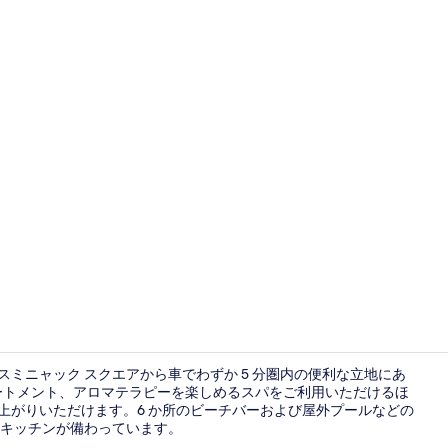
宿泊施設に
びスミニャック スクエアから車でわずか 5 分圏内の便利な立地にあ
ートメント、アロマテラピーを楽しめるスパをご利用いただけるほ
お召し上がりいただけます。6 か所のビーチバーおよび屋外プールなどの
ファミリー 
キッチンが備わっています。