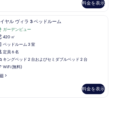
ベ
料金を表示
ッ
ド
屋からの景観
ロイヤル ヴィラ 3 ベッドルーム | 部屋からの
ロ
15
イヤル ヴィラ 3 ベッドルーム
ル
イ
ガーデンビュー
ー
ヤ
420 ㎡
ム
ル
ベッドルーム 3 室
プ
ヴ
定員 6 名
ラ
ィ
キングベッド 2 台およびセミダブルベッド 2 台
イ
ラ
WiFi (無料)
ベ
ー
細
ベ
ト
ッ
料金を表示
プ
ド
ー
ル
)、デスク、遮光カーテン
ル
ー
プ
ム
ー
の
ル