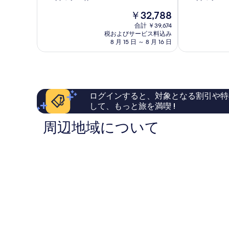
階
階
ナ
ト
て
現
￥32,788
中
中
ギ
ヴ
在
の
9.6、
9.4、
サ
合計 ￥39,674
ィ
の
税およびサービス料込み
最
最
バ
ラ
写
料
8 月 15 日 ～ 8 月 16 日
高
高
リ
ズ
金
真
に
に
サ
セ
は
素
素
ン
ミ
を
￥32,788
晴
晴
セ
ニ
表
ら
ら
ッ
ャ
し
し
示
ト
ッ
ログインすると、対象となる割引や特
い、
い、
ロ
ク
す
して、もっと旅を満喫 !
口
口
ー
サ
る
コ
コ
ド
ン
周辺地域について
ミ
ミ
セ
24
206
ッ
件
件
ト
件
件
ロ
の
の
ー
口
口
ド
コ
コ
ミ
ミ