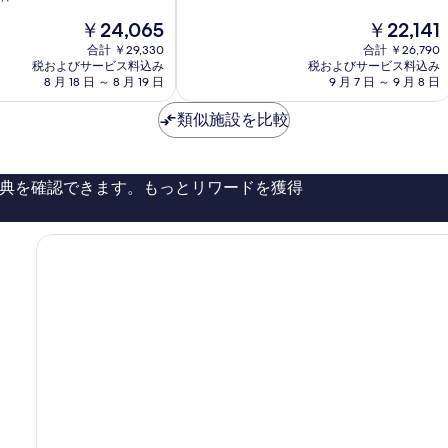
中
パ
現
現
￥24,065
￥22,141
9.2、
サ
在
在
と
合計 ￥29,330
ン
合計 ￥26,790
の
の
て
税およびサービス料込み
税およびサービス料込み
セ
料
料
8 月 18 日 ～ 8 月 19 日
9 月 7 日 ～ 9 月 8 日
も
ッ
金
金
素
ト
は
は
類似施設を比較
晴
ロ
￥24,065
￥22,141
ら
ー
し
ド
い、
典を確認できます。もっとリワードを獲得
口
コ
ミ
474
件
件
の
口
コ
ミ