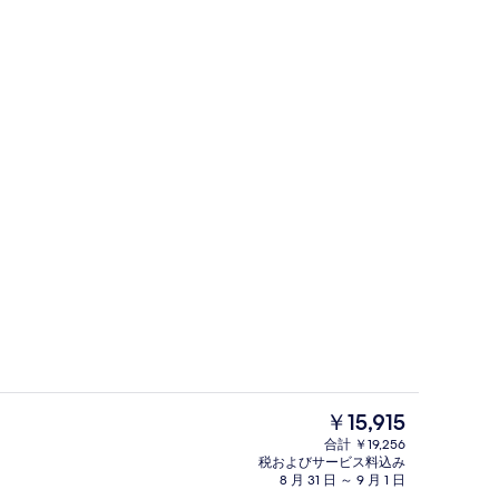
ファミリー ヴィラ 2 ベッドルーム プラ
よる動画
現
￥15,915
在
合計 ￥19,256
の
税およびサービス料込み
ヴィラ 3 ベッドルーム プライベートプール プールビュー | ガーデン ビュー
ヴィラ 1 ベッドルーム プライベート
料
8 月 31 日 ～ 9 月 1 日
金