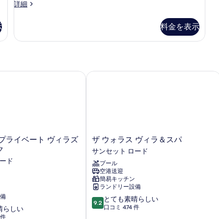
細
す
ビ
客
詳細
ル
ル
べ
ュ
べ
室
べ
ー
ー
ー
て
の
て
ム
ム
て
示
料金を表示
の
詳
の
の
の
の
詳
の
細
詳
詳
細
写
写
細
細
写
真
真
真
を
を
プライベート ヴィラズ セミニャック
ザ ウォラス ヴィラ＆スパ
を
表
表
表
示
示
示
す
す
す
る
る
る
ザ
プライベート ヴィラズ
ザ ウォラス ヴィラ＆スパ
ウ
ク
サンセット ロード
ォ
ロード
プール
ラ
空港送迎
ス
簡易キッチン
ヴ
ランドリー設備
ィ
備
10
とても素晴らしい
ラ
9.2
段
口コミ 474 件
晴らしい
＆
階
 件
ス