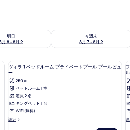
- 8月 9 の空室状況をチェック
今週末 8月 7 - 8月 9 の空室状況をチ
明日
今週末
8月 8 - 8月 9
8月 7 - 8月 9
(室内)、デスク、遮光カーテン
ヴィラ 1 ベッドルーム プライベート
ヴ
11
ヴィラ 1 ベッドルーム プライベートプール プールビュ
フ
ィ
ー
ル
ラ
250 ㎡
1
ベッドルーム 1 室
ベ
定員 2 名
ッ
キングベッド 1 台
ド
WiFi (無料)
ル
ヴ
フ
詳細
詳
ー
2
ィ
ァ
ラ
ミ