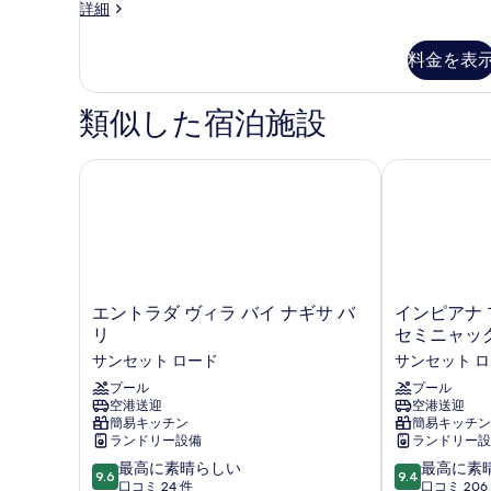
プ
ド
客
詳細
べ
ル
室
ラ
ー
て
の
イ
料金を表
ム
詳
の
プ
ベ
細
写
ラ
類似した宿泊施設
ー
イ
真
ト
ベ
を
ー
エントラダ ヴィラ バイ ナギサ バリ
インピアナ 
プ
ト
表
ー
プ
示
ー
ル
ル
す
プ
プ
る
ー
ー
ル
エ
イ
エントラダ ヴィラ バイ ナギサ バ
インピアナ 
ル
ビ
ン
ン
リ
セミニャッ
ュ
ビ
ト
ピ
ー
サンセット ロード
サンセット 
ラ
ア
ュ
の
ダ
プール
ナ
プール
ー
詳
空港送迎
空港送迎
ヴ
プ
細
簡易キッチン
簡易キッチン
の
ィ
ラ
ランドリー設備
ランドリー設
ラ
イ
す
10
10
バ
最高に素晴らしい
ベ
最高に素
9.6
9.4
べ
段
段
イ
口コミ 24 件
ー
口コミ 206