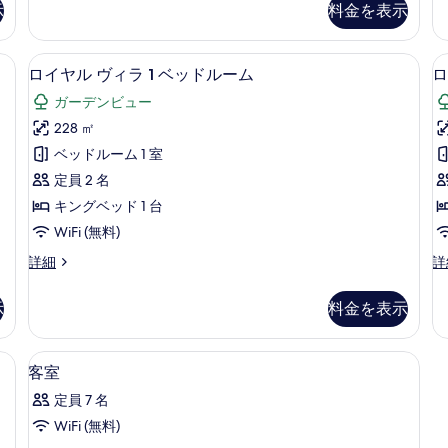
ム
示
料金を表示
1
リ
プ
ベ
ー
ラ
ッ
ヴ
ーム プライベートプール プールビュー | テラス / パティオ
ロイヤル ヴィラ 1 ベッドルーム | 部
ロ
10
ド
ィ
ー
ロイヤル ヴィラ 1 ベッドルーム
ロ
イ
イ
ル
ラ
ガーデンビュー
ベ
ー
2
ヤ
ム
ベ
228 ㎡
ー
ル
プ
ッ
ベッドルーム 1 室
ト
ラ
ド
ヴ
イ
ル
定員 2 名
プ
ィ
ベ
ー
キングベッド 1 台
ー
ー
ム
ラ
WiFi (無料)
ト
プ
ル
1
3
プ
ラ
プ
ロ
ロ
詳細
詳
ベ
ー
イ
イ
イ
ー
ル
ベ
ッ
ヤ
ヤ
プ
ー
示
料金を表示
ル
ル
ル
ド
ー
ト
ヴ
ヴ
ビ
ル
プ
ル
ィ
ィ
(室内)、デスク、遮光カーテン
ビ
高級寝具、セーフティボックス (室内
ー
客
ュ
13
ラ
ラ
ー
客室
ュ
ル
室
1
3
ー
ー
プ
ム
定員 7 名
ベ
ベ
の
の
ー
の
の
ッ
ッ
WiFi (無料)
詳
ル
す
ド
ド
す