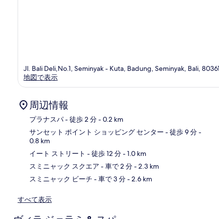
Jl. Bali Deli,No.1, Seminyak - Kuta, Badung, Seminyak, Bali, 8036
地図で表示
周辺情報
プラナスパ
- 徒歩 2 分
- 0.2 km
サンセット ポイント ショッピング センター
- 徒歩 9 分
-
0.8 km
地
イート ストリート
- 徒歩 12 分
- 1.0 km
スミニャック スクエア
- 車で 2 分
- 2.3 km
スミニャック ビーチ
- 車で 3 分
- 2.6 km
すべて表示