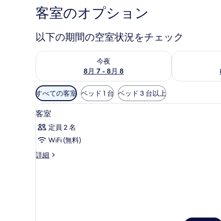
客室のオプション
以下の期間の空室状況をチェック
今夜 8月 7 - 8月 8 の空室状況をチェック
明日 8月 8 
今夜
8月 7 - 8月 8
利
すべての客室
ベッド 1 台
ベッド 3 台以上
用
高級寝具、セーフティボックス 
客
可
11
客室
室
能
定員 2 名
な
の
WiFi (無料)
客
す
室
客
詳細
べ
室
の
て
の
絞
詳
の
り
細
写
込
み
真
条