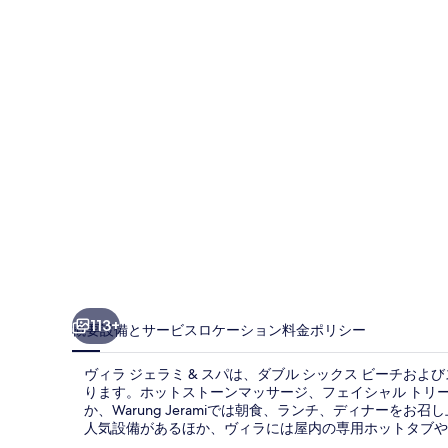
ェ
ラ
ミ
&
ス
パ
の
写
真
ギ
ャ
113+
概要
設備とサービス
ロケーション
料金
ポリシー
ラ
ヴィラ ジェラミ & スパは、ダブル シックス ビーチおよ
リ
ります。ホットストーンマッサージ、フェイシャル トリ
ー
か、Warung Jeramiでは朝食、ランチ、ディナーを
人気設備があるほか、ヴィラには屋内の専用ホットタブや