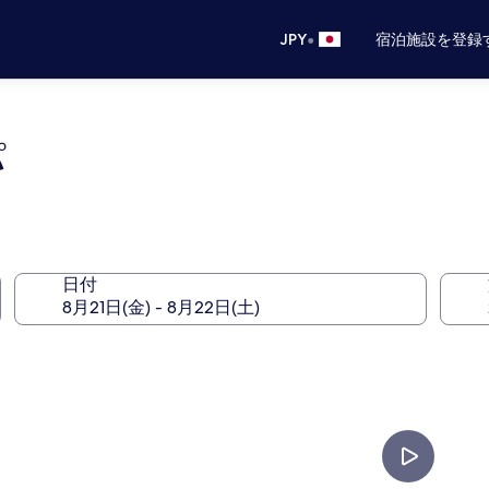
•
JPY
宿泊施設を登録
パ
日付