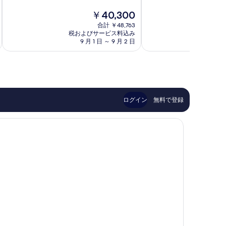
中
中
ス
ビ
現
￥40,300
9.6、
8.2、
マ
ラ
在
最
と
ナ
合計 ￥48,763
ス
の
高
て
税およびサービス料込み
税およ
ダ
料
9 月 1 日 ～ 9 月 2 日
8 月 
に
も
ブ
金
素
良
ル
は
晴
い、
シ
￥40,300
ら
口
ッ
し
コ
ク
い、
ミ
ス
口
333
ログイン
無料で登録
コ
件
ミ
件
94
の
件
口
件
コ
の
ミ
口
コ
ミ