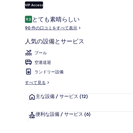
VIP Access
口
とても素晴らしい
9.2
10段階中9.2
コ
外観
90 件の口コミをすべて表示
ミ
人気の設備とサービス
プール
空港送迎
ランドリー設備
すべて見る
主な設備 / サービス
(12)
便利な設備 / サービス
(6)