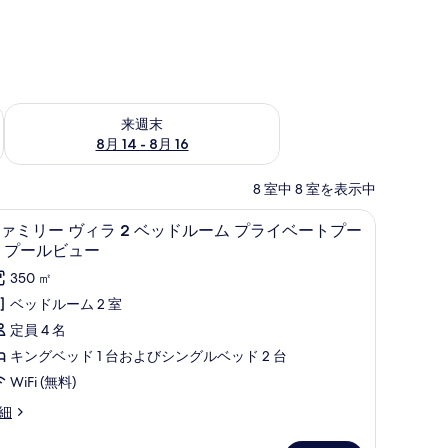
ェック
来週末 8月 14 - 8月 16 の空室状況をチェック
来週末
8月 14 - 8月 16
8 室中 8 室を表示中
プール プールビュー | 高級寝具、セーフティボックス (室内)、デスク、遮光カ
ファミリー ヴィラ 2 ベッドルーム プライベ
フ
10
ァミリー ヴィラ 2 ベッドルーム プライベートプー
ァ
 プールビュー
ミ
350 ㎡
リ
ベッドルーム 2 室
ー
定員 4 名
ヴ
キングベッド 1 台およびシングルベッド 2 台
ィ
WiFi (無料)
ラ
細