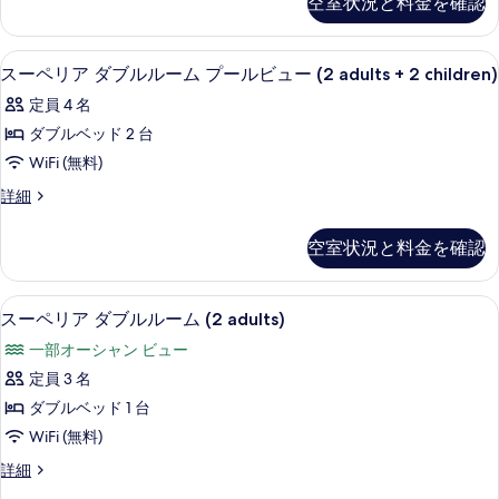
空室状況と料金を確認
て
ー
リ
(2
ル
ア
の
(2
adults)
ー
ダ
の
adults)
ミニバー、ノートパソコン用作業スペース
ス
写
9
ブ
スーペリア ダブルルーム プールビュー (2 adults + 2 children)
ム
詳
の
ー
真
ル
細
プ
定員 4 名
ル
す
ペ
を
ー
ー
ダブルベッド 2 台
べ
リ
表
ム
ル
WiFi (無料)
プ
て
ア
示
ー
ビ
ス
詳細
の
ダ
す
ル
ー
ュ
写
ビ
ブ
る
ペ
空室状況と料金を確認
ー
ュ
リ
真
ル
ー
ア
(2
を
(2
ル
ダ
adults
スーペリア ダブルルーム (2 adults
ス
adults
7
ブ
表
スーペリア ダブルルーム (2 adults)
ー
+
+
ー
ル
示
ム
一部オーシャン ビュー
1
1
ル
ペ
child)
す
ー
プ
定員 3 名
child)
の
リ
ム
る
の
ー
ダブルベッド 1 台
詳
プ
ア
細
す
ー
ル
WiFi (無料)
ダ
ル
べ
ビ
ス
詳細
ビ
ブ
ー
て
ュ
ュ