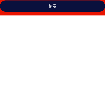
検索
ホ
テ
ル
タ
ヒ