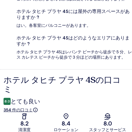
ホテル タヒチ プラヤ 4Sには屋外の専用スペースがあ
りますか ?
はい。各客室にバルコニーがあります。
ホテル タヒチ プラヤ 4Sはどのようなエリアにありま
すか ?
ホテル タヒチ プラヤ 4Sはレバンテ ビーチから徒歩で 5 分、レ
ス カレテス ビーチから徒歩で 3 分ほどの場所にあります。
ホテル タヒチ プラヤ 4Sの口コ
口
ミ
コ
ミ
とても良い
8.0
354 件の口コミ
8.2
8.4
8.0
清潔度
ロケーション
スタッフとサービス