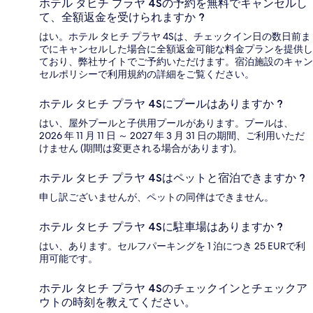
ホテル タヒチ プラヤ 4Sの予約を無料でキャンセルし
て、全額返金を受けられますか ?
はい。ホテル タヒチ プラヤ 4Sは、チェックイン日の数日前ま
でにキャンセルした場合に全額返金可能な料金プランを提供し
ており、弊社サイトでご予約いただけます。宿泊施設のキャン
セルポリシーで利用規約の詳細をご覧ください。
ホテル タヒチ プラヤ 4Sにプールはありますか ?
はい、屋外プールと子供用プールがあります。プールは、
2026 年 11 月 11 日 ～ 2027 年 3 月 31 日の期間、ご利用いただ
けません (期間は変更される場合があります)。
ホテル タヒチ プラヤ 4Sはペットと宿泊できますか ?
申し訳ございませんが、ペットの同伴はできません。
ホテル タヒチ プラヤ 4Sに駐車場はありますか ?
はい、あります。セルフパーキングを 1 泊につき 25 EURで利
用可能です。
ホテル タヒチ プラヤ 4Sのチェックインとチェックア
ウトの時刻を教えてください。