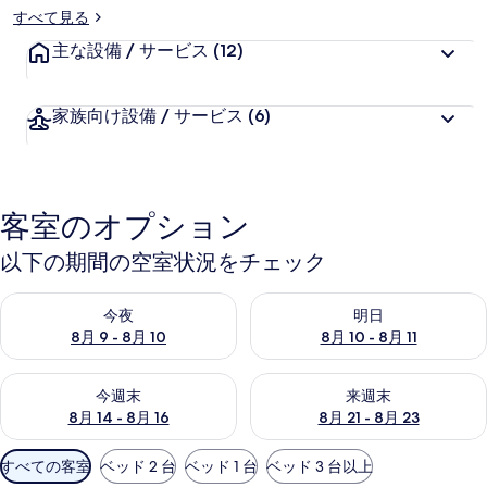
すべて見る
主な設備 / サービス
(12)
家族向け設備 / サービス
(6)
客室のオプション
以下の期間の空室状況をチェック
今夜 8月 9 - 8月 10 の空室状況をチェック
明日 8月 10 - 8月 11 の空
今夜
明日
8月 9 - 8月 10
8月 10 - 8月 11
今週末 8月 14 - 8月 16 の空室状況をチェック
来週末 8月 21 - 8月 23 の
今週末
来週末
8月 14 - 8月 16
8月 21 - 8月 23
利
すべての客室
ベッド 2 台
ベッド 1 台
ベッド 3 台以上
用