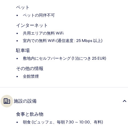
ペット
ペットの同伴不可
インターネット
共用エリアの無料 WiFi
室内での無料 WiFi (通信速度 : 25 Mbps 以上)
駐車場
敷地内にセルフパーキング (1 泊につき 25 EUR)
その他の情報
全館禁煙
施設の設備
食事と飲み物
朝食 (ビュッフェ、毎朝 7:30 ～ 10:00、有料)