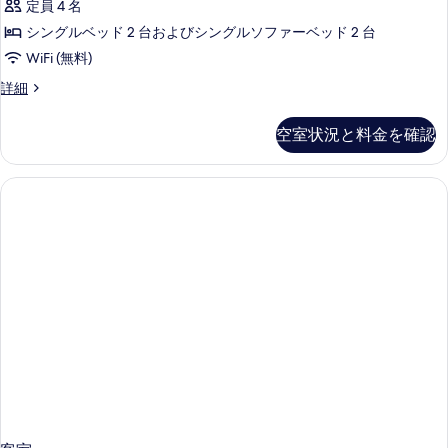
ー
定員 4 名
プ
示
ー
ー
ル
シングルベッド 2 台およびシングルソファーベッド 2 台
す
ト
ル
ビ
WiFi (無料)
る
ビ
ス
ュ
ュ
コ
詳細
イ
ー
ン
ー
(3
ー
フ
空室状況と料金を確認
(3
adults)
ォ
ト
の
adults)
ー
バ
詳
ト
の
細
ス
ル
す
イ
コ
ー
べ
ト
ニ
て
バ
ー
ル
の
コ
の
写
ニ
す
真
ー
べ
の
を
詳
て
表
細
の
示
写
す