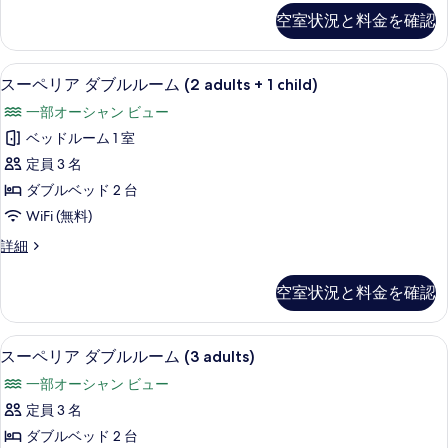
ル
ペ
ー
空室状況と料金を確認
の
ー
リ
(2
ル
ア
写
(2
adults
ー
ダ
+
adults
ミニバー、ノートパソコン用作業スペース
ス
真
6
ブ
スーペリア ダブルルーム (2 adults + 1 child)
ム
2
+
ー
を
ル
children)
(2
一部オーシャン ビュー
2
ル
の
ペ
表
adults)
ー
ベッドルーム 1 室
children)
詳
リ
示
ム
の
細
の
定員 3 名
(2
ア
す
す
す
adults)
ダブルベッド 2 台
ダ
る
の
べ
べ
WiFi (無料)
詳
ブ
て
て
細
ス
詳細
ル
の
ー
の
ル
ペ
写
空室状況と料金を確認
写
リ
ー
真
ア
真
ム
ダ
を
ミニバー、ノートパソコン用作業スペース
ス
を
6
ブ
スーペリア ダブルルーム (3 adults)
(2
表
ー
表
ル
adults
一部オーシャン ビュー
ル
示
ペ
示
+
ー
定員 3 名
す
リ
す
ム
1
ダブルベッド 2 台
(2
る