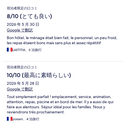
口
宿泊者限定の口コミ
コ
8/10 (とても良い)
ミ
2026 年 5 月 30 日
Google で翻訳
Bon hôtel, le ménage était bien fait, le personnel, un peu froid,
les repas étaient bons mais sans plus et assez répétitif
LAETITIA、6 泊旅行
宿泊者限定の口コミ
10/10 (最高に素晴らしい)
2026 年 5 月 28 日
Google で翻訳
Tout simplement parfait ! emplacement, service, animation,
attention, repas, piscine et en bord de mer. Il y a aussi de qui
faire aux alentours. Séjour idéal pour les familles. Nous y
reviendrons très prochainement.
yosseri、4 泊旅行