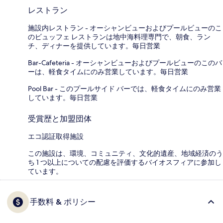
レストラン
施設内レストラン - オーシャンビューおよびプールビューのこ
のビュッフェ レストランは地中海料理専門で、朝食、ラン
チ、ディナーを提供しています。毎日営業
Bar-Cafeteria - オーシャンビューおよびプールビューのこのバ
ーは、軽食タイムにのみ営業しています。毎日営業
Pool Bar - このプールサイド バーでは、軽食タイムにのみ営業
しています。毎日営業
受賞歴と加盟団体
エコ認証取得施設
この施設は、環境、コミュニティ、文化的遺産、地域経済のう
ち 1 つ以上についての配慮を評価するバイオスフィアに参加し
ています。
手数料 & ポリシー