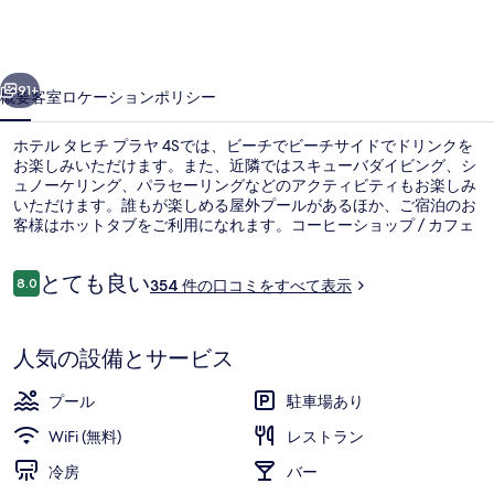
チ
プ
前へ
次へ
ラ
91+
概要
客室
ロケーション
ポリシー
ヤ
ホテル タヒチ プラヤ 4Sでは、ビーチでビーチサイドでドリンクを
4S
お楽しみいただけます。また、近隣ではスキューバダイビング、シ
の
ュノーケリング、パラセーリングなどのアクティビティもお楽しみ
いただけます。誰もが楽しめる屋外プールがあるほか、ご宿泊のお
写
客様はホットタブをご利用になれます。コーヒーショップ / カフェ
でお食事をお召し上がりいただけるほか、バーでは冷たいお飲み物
真
をお楽しみいただけます。 その他の設備としてキッズクラブ (無
口
とても良い
料)、プールサイドバー、および子供用プールなどが、この高級ホテ
8.0
354 件の口コミをすべて表示
ギ
10段階中8.0
コ
ルに備わっています。旅行者は親切なスタッフを評価しています。
ミ
ャ
屋外プール、プール パラソル、サン
人気の設備とサービス
ラ
リ
プール
駐車場あり
ー
WiFi (無料)
レストラン
冷房
バー