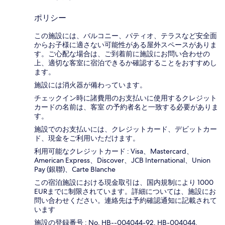
ポリシー
この施設には、バルコニー、パティオ、テラスなど安全面
からお子様に適さない可能性がある屋外スペースがありま
す。ご心配な場合は、ご到着前に施設にお問い合わせの
上、適切な客室に宿泊できるか確認することをおすすめし
ます。
施設には消火器が備わっています。
チェックイン時に諸費用のお支払いに使用するクレジット
カードの名前は、客室 の予約者名と一致する必要がありま
す。
施設でのお支払いには、クレジットカード、デビットカー
ド、現金をご利用いただけます。
利用可能なクレジットカード : Visa、Mastercard、
American Express、Discover、JCB International、Union
Pay (銀聯)、Carte Blanche
この宿泊施設における現金取引は、国内規制により 1000
EURまでに制限されています。詳細については、施設にお
問い合わせください。連絡先は予約確認通知に記載されて
います
施設の登録番号 : No, HB--004044-92, HB-004044,