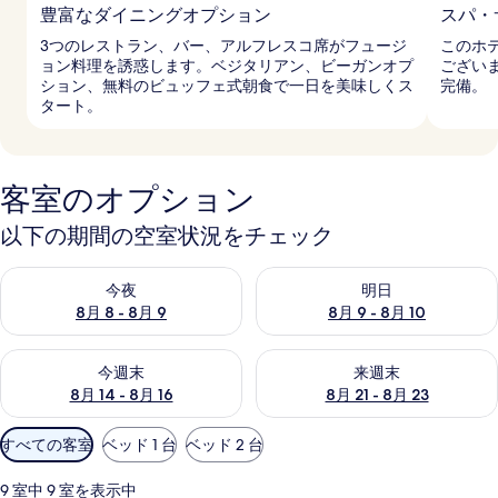
豊富なダイニングオプション
スパ・
3つのレストラン、バー、アルフレスコ席がフュージ
このホ
ョン料理を誘惑します。ベジタリアン、ビーガンオプ
ござい
ション、無料のビュッフェ式朝食で一日を美味しくス
完備。
タート。
客室のオプション
以下の期間の空室状況をチェック
今夜 8月 8 - 8月 9 の空室状況をチェック
明日 8月 9 - 8月 10 の空室
今夜
明日
8月 8 - 8月 9
8月 9 - 8月 10
今週末 8月 14 - 8月 16 の空室状況をチェック
来週末 8月 21 - 8月 23 の
今週末
来週末
8月 14 - 8月 16
8月 21 - 8月 23
利
すべての客室
ベッド 1 台
ベッド 2 台
用
可
9 室中 9 室を表示中