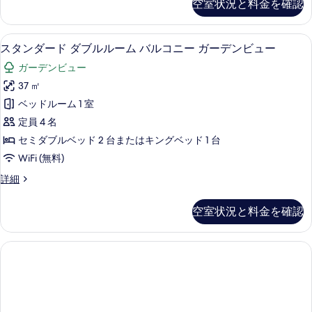
空室状況と料金を確認
の
細
ア
ル
ス
写
コ
イ
ミニバー、アイロン / アイロン台、WiF
ス
真
2
ー
スタンダード ダブルルーム バルコニー ガーデンビュー
ニ
タ
ト
を
ー
ガーデンビュー
バ
ン
表
ル
の
37 ㎡
ダ
示
コ
す
ベッドルーム 1 室
ニ
ー
す
ー
べ
定員 4 名
ド
る
の
て
セミダブルベッド 2 台またはキングベッド 1 台
詳
ダ
の
WiFi (無料)
細
ブ
写
ス
詳細
ル
タ
真
ル
ン
空室状況と料金を確認
を
ダ
ー
ー
表
ム
ド
示
ダ
バ
ブ
す
ル
ル
る
ル
コ
ー