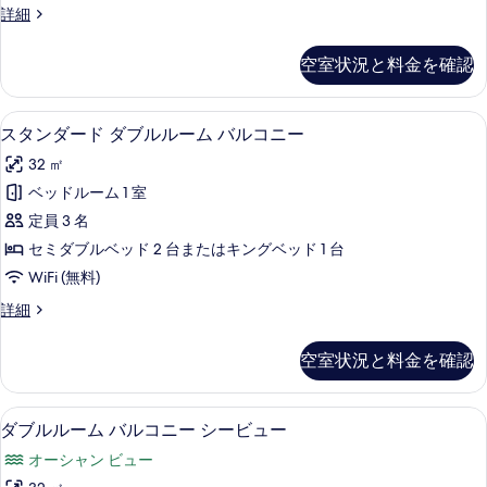
写
ダ
詳細
コ
ブ
真
ニ
ル
空室状況と料金を確認
を
ル
ー
ー
表
パ
ム
ミニバー、アイロン / アイロン台、WiF
ス
示
4
バ
スタンダード ダブルルーム バルコニー
ー
タ
ル
す
シ
32 ㎡
コ
ン
る
ニ
ャ
ベッドルーム 1 室
ダ
ー
ル
定員 3 名
パ
ー
ー
シ
セミダブルベッド 2 台またはキングベッド 1 台
ド
シ
ー
WiFi (無料)
ャ
ダ
ビ
ル
ス
詳細
ブ
シ
タ
ュ
ー
ル
ン
空室状況と料金を確認
ー
ビ
ダ
ル
ュ
ー
の
ー
ー
ド
ダブルルーム バルコニー シービュー | 
ダ
す
の
2
ダ
ダブルルーム バルコニー シービュー
ム
詳
ブ
ブ
べ
バ
オーシャン ビュー
細
ル
ル
て
ル