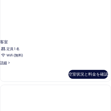
示
す
る
客室
定員 1 名
WiFi (無料)
客
詳細
室
の
空室状況と料金を確認
詳
細