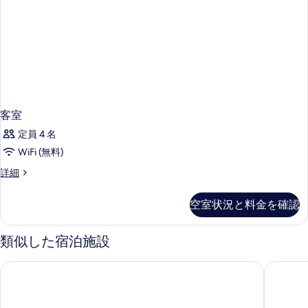
客室
定員 4 名
WiFi (無料)
客
詳細
室
の
空室状況と料金を確認
詳
細
類似した宿泊施設
ホテル リウ パレス オアシス
ロペサン