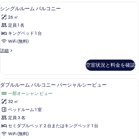
能
ミニバー、アイロン / アイロン台、WiF
シ
2
シングルルーム バルコニー
な
ン
客
26 ㎡
グ
室
定員 1 名
ル
の
キングベッド 1 台
ル
絞
WiFi (無料)
り
ー
シ
詳細
込
ム
ン
み
バ
グ
条
空室状況と料金を確認
ル
ル
件
ル
コ
ー
ミニバー、アイロン / アイロン台、WiF
ダ
2
ム
ダブルルーム バルコニー パーシャルシービュー
ニ
ブ
バ
ー
一部オーシャン ビュー
ル
ル
コ
の
32 ㎡
ル
ニ
す
ベッドルーム 1 室
ー
ー
の
べ
定員 3 名
ム
詳
て
セミダブルベッド 2 台またはキングベッド 1 台
細
バ
の
WiFi (無料)
ル