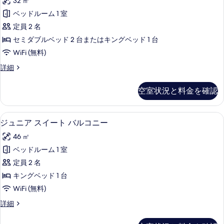
ル
32 ㎡
ル
の
ー
コ
ベッドルーム 1 室
ム
ー
写
バ
ニ
定員 2 名
ム
真
ル
ー
セミダブルベッド 2 台またはキングベッド 1 台
コ
バ
を
の
WiFi (無料)
ニ
ル
表
ー
す
ダ
詳細
の
コ
示
ブ
べ
詳
ニ
ル
す
細
空室状況と料金を確認
て
ル
ー
る
ー
の
シ
ム
ミニバー、アイロン / アイロン台、WiF
ジ
写
2
バ
ジュニア スイート バルコニー
ー
ュ
ル
真
ビ
46 ㎡
コ
ニ
を
ニ
ュ
ベッドルーム 1 室
ア
表
ー
ー
定員 2 名
シ
ス
示
ー
の
キングベッド 1 台
イ
す
ビ
す
WiFi (無料)
ュ
ー
る
べ
ー
ジ
詳細
ト
の
ュ
て
詳
バ
ニ