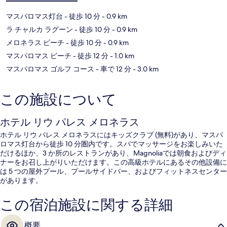
マスパロマス灯台
- 徒歩 10 分
- 0.9 km
ラ チャルカ ラグーン
- 徒歩 10 分
- 0.9 km
メロネラス ビーチ
- 徒歩 10 分
- 0.9 km
マスパロマス ビーチ
- 徒歩 12 分
- 1.0 km
マスパロマス ゴルフ コース
- 車で 12 分
- 3.0 km
この施設について
ホテル リウ パレス メロネラス
ホテル リウ パレス メロネラスにはキッズクラブ (無料)があり、マスパ
ロマス灯台から徒歩 10 分圏内です。スパでマッサージをお楽しみいた
だけるほか、3 か所のレストランがあり、Magnoliaでは朝食およびディ
ナーをお召し上がりいただけます。この高級ホテルにあるその他設備に
は 5 つの屋外プール、プールサイドバー、およびフィットネスセンター
があります。
この宿泊施設に関する詳細
概要