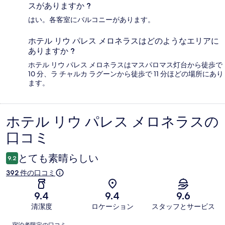
スがありますか ?
はい。各客室にバルコニーがあります。
ホテル リウ パレス メロネラスはどのようなエリアに
ありますか ?
ホテル リウ パレス メロネラスはマスパロマス灯台から徒歩で
10 分、ラ チャルカ ラグーンから徒歩で 11 分ほどの場所にあり
ます。
ホテル リウ パレス メロネラスの
口
口コミ
コ
ミ
とても素晴らしい
9.2
392 件の口コミ
9.4
9.4
9.6
清潔度
ロケーション
スタッフとサービス
口
宿泊者限定の口コミ