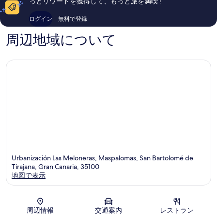
っとリワードを獲得して、もっと旅を満喫 !
マ
コ
コ
ス
ミ
ミ
ログイン
無料で登録
パ
702
1,001
ロ
件
件
周辺地域について
マ
件
件
ス
の
の
口
口
コ
コ
ミ
ミ
Urbanización Las Meloneras, Maspalomas, San Bartolomé de
Tirajana, Gran Canaria, 35100
地図で表示
地図
周辺情報
交通案内
レストラン