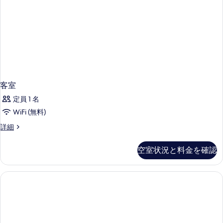
ニ
ム
バ
ー
ル
ガ
コ
ー
ニ
ー
デ
ガ
ン
ー
デ
ビ
ン
客室
ュ
ビ
定員 1 名
ュ
ー
ー
WiFi (無料)
の
の
客
詳細
詳
す
室
細
べ
の
空室状況と料金を確認
詳
て
細
の
写
真
を
表