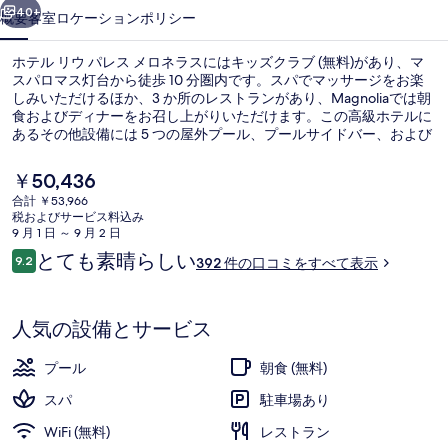
ス
40+
概要
客室
ロケーション
ポリシー
メ
ホテル リウ パレス メロネラスにはキッズクラブ (無料)があり、マ
ロ
スパロマス灯台から徒歩 10 分圏内です。スパでマッサージをお楽
しみいただけるほか、3 か所のレストランがあり、Magnoliaでは朝
ネ
食およびディナーをお召し上がりいただけます。この高級ホテルに
ラ
あるその他設備には 5 つの屋外プール、プールサイドバー、および
フィットネスセンターがあります。
ス
現
￥50,436
在
の
合計 ￥53,966
の
税およびサービス料込み
5 つの屋外プール、プール パラソル
写
料
9 月 1 日 ～ 9 月 2 日
金
口
とても素晴らしい
真
9.2
392 件の口コミをすべて表示
は
10段階中9.2
コ
￥50,436
ギ
ミ
で
す
ャ
人気の設備とサービス
ラ
プール
朝食 (無料)
リ
スパ
駐車場あり
ー
WiFi (無料)
レストラン