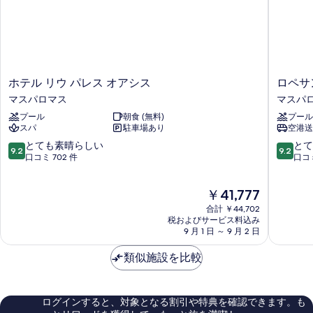
ホ
ロ
ホテル リウ パレス オアシス
ロペサ
テ
ペ
マスパロマス
マスパ
ル
サ
プール
朝食 (無料)
プール
リ
ン
スパ
駐車場あり
空港送
ウ
コ
パ
ス
10
10
とても素晴らしい
とて
9.2
9.2
レ
タ
段
段
口コミ 702 件
口コミ
ス
メ
階
階
オ
ロ
中
中
現
￥41,777
ア
ネ
9.2、
9.2、
在
シ
ラ
と
と
合計 ￥44,702
の
ス
ス
て
て
税およびサービス料込み
料
マ
9 月 1 日 ～ 9 月 2 日
リ
も
も
金
ス
ゾ
素
素
は
パ
類似施設を比較
ー
晴
晴
￥41,777
ロ
ト
ら
ら
マ
&
し
し
ス
ス
い、
い、
ログインすると、対象となる割引や特典を確認できます。も
パ
口
口