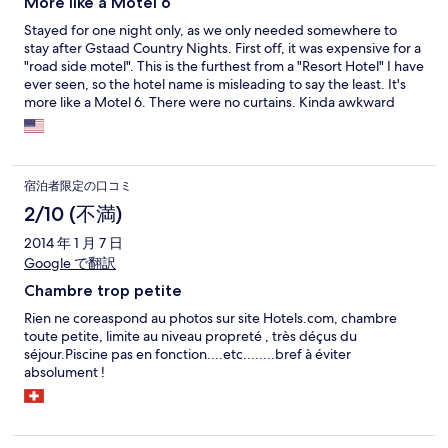
More like a Motel 6
Stayed for one night only, as we only needed somewhere to
stay after Gstaad Country Nights. First off, it was expensive for a
"road side motel". This is the furthest from a "Resort Hotel" I have
ever seen, so the hotel name is misleading to say the least. It's
more like a Motel 6. There were no curtains. Kinda awkward
when your window overlooks the common area. Small
bathroom. Breakfast was not satisfactory. Couple of croissants
and some fruit. We had to go to a restaurant in town (Gstaad) to
get a proper meal. PS: I know Switzerland is expensive, but this
宿泊者限定の口コミ
was stupid expensive!
2/10 (不満)
2014 年 1 月 7 日
Google で翻訳
Chambre trop petite
Rien ne coreaspond au photos sur site Hotels.com, chambre
toute petite, limite au niveau propreté , très déçus du
séjour.Piscine pas en fonction....etc........bref à éviter
absolument !