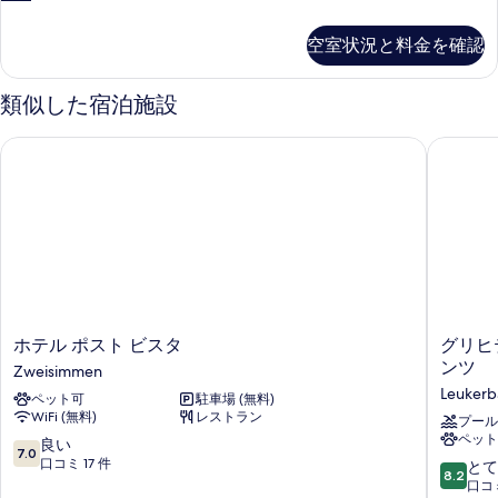
ダ
タ
ル
ス
ブ
ン
ル
空室状況と料金を確認
ー
ダ
ー
ル
ー
ム
ム
ル
ド
の
類似した宿泊施設
の
ダ
ー
詳
ブ
す
細
ホテル ポスト ビスタ
グリヒテ
ム
ル
べ
ル
(1
て
ー
名
ム
の
様
(1
写
名
利
様
真
用)
利
を
用)
専
専
表
ホ
グ
ホテル ポスト ビスタ
グリヒ
用
用
テ
リ
示
ンツ
Zweisimmen
バ
バ
ル
ヒ
ス
Leuker
す
ペット可
駐車場 (無料)
ポ
テ
ス
ル
WiFi (無料)
レストラン
ス
ィ
プール
る
ル
ー
ペット
ト
ン
10
良い
ム
7.0
ー
ビ
グ
段
口コミ 17 件
10
とて
の
8.2
ス
ホ
階
段
口コミ
ム
詳