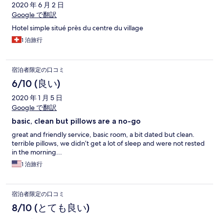
2020 年 6 月 2 日
Google で翻訳
Hotel simple situé près du centre du village
1 泊旅行
宿泊者限定の口コミ
6/10 (良い)
2020 年 1 月 5 日
Google で翻訳
basic, clean but pillows are a no-go
great and friendly service, basic room, a bit dated but clean.
terrible pillows, we didn’t get a lot of sleep and were not rested
in the morning...
1 泊旅行
宿泊者限定の口コミ
8/10 (とても良い)