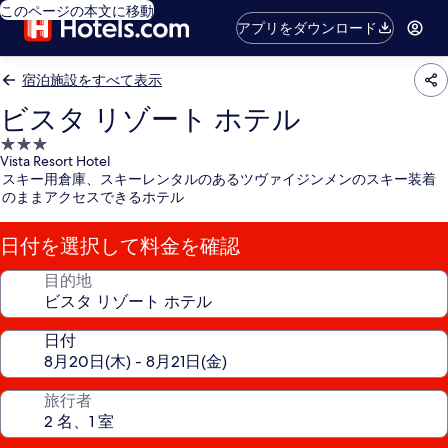
このページの本文に移動
アプリをダウンロード
宿泊施設をすべて表示
ビスタ リゾート ホテル
3.0
Vista Resort Hotel
つ
スキー用倉庫、スキーレンタルのあるツヴァイジンメンのスキー装着
星
のままアクセスできるホテル
宿
泊
日付を選択して料金を確認
施
設
目的地
日付
旅行者