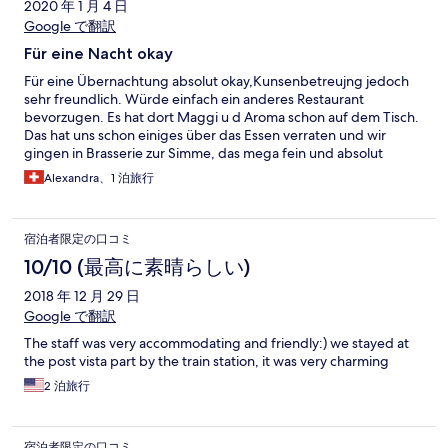
2020 年 1 月 4 日
Google で翻訳
Für eine Nacht okay
Für eine Übernachtung absolut okay,Kunsenbetreujng jedoch
sehr freundlich. Würde einfach ein anderes Restaurant
bevorzugen. Es hat dort Maggi u d Aroma schon auf dem Tisch.
Das hat uns schon einiges über das Essen verraten und wir
gingen in Brasserie zur Simme, das mega fein und absolut
empfehlenswert!
Alexandra、1 泊旅行
宿泊者限定の口コミ
10/10 (最高に素晴らしい)
2018 年 12 月 29 日
Google で翻訳
The staff was very accommodating and friendly:) we stayed at
the post vista part by the train station, it was very charming
2 泊旅行
宿泊者限定の口コミ