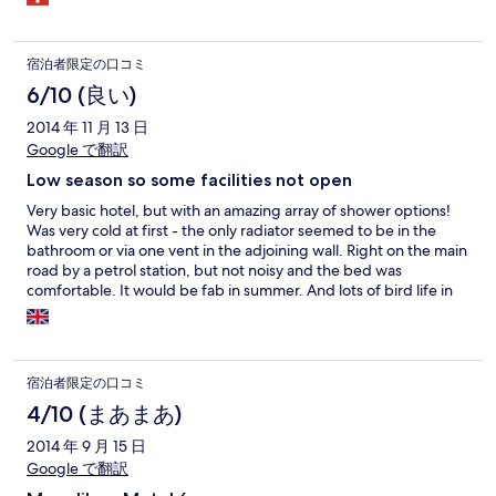
宿泊者限定の口コミ
6/10 (良い)
2014 年 11 月 13 日
Google で翻訳
Low season so some facilities not open
Very basic hotel, but with an amazing array of shower options!
Was very cold at first - the only radiator seemed to be in the
bathroom or via one vent in the adjoining wall. Right on the main
road by a petrol station, but not noisy and the bed was
comfortable. It would be fab in summer. And lots of bird life in
the pretty back garden by the river.
宿泊者限定の口コミ
4/10 (まあまあ)
2014 年 9 月 15 日
Google で翻訳