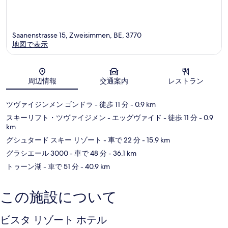
Saanenstrasse 15, Zweisimmen, BE, 3770
地図で表示
地図
周辺情報
交通案内
レストラン
ツヴァイジンメン ゴンドラ
- 徒歩 11 分
- 0.9 km
スキーリフト・ツヴァイジメン - エッグヴァイド
- 徒歩 11 分
- 0.9
km
グシュタード スキー リゾート
- 車で 22 分
- 15.9 km
グラシエール 3000
- 車で 48 分
- 36.1 km
トゥーン湖
- 車で 51 分
- 40.9 km
この施設について
ビスタ リゾート ホテル