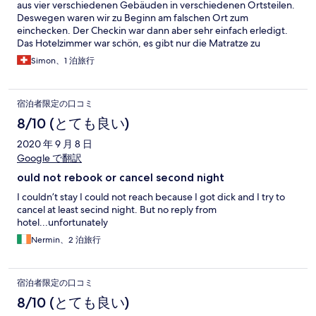
aus vier verschiedenen Gebäuden in verschiedenen Ortsteilen.
Deswegen waren wir zu Beginn am falschen Ort zum
einchecken. Der Checkin war dann aber sehr einfach erledigt.
Das Hotelzimmer war schön, es gibt nur die Matratze zu
bemängeln (gut durchgelegen) und die Duschbrause welche
Simon、1 泊旅行
mal wieder entkalkt werden sollte. Sonst war es sehr ruhig
(Hotel Post).
宿泊者限定の口コミ
8/10 (とても良い)
2020 年 9 月 8 日
Google で翻訳
ould not rebook or cancel second night
I couldn’t stay I could not reach because I got dick and I try to
cancel at least secind night. But no reply from
hotel...unfortunately
Nermin、2 泊旅行
宿泊者限定の口コミ
8/10 (とても良い)