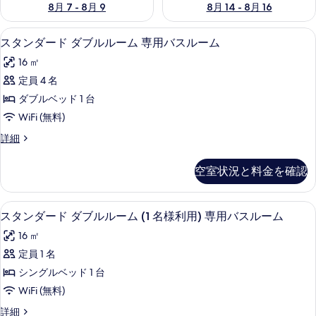
8月 7 - 8月 9
8月 14 - 8月 16
スタンダード ダブルルーム 専用バスルー
ス
5
スタンダード ダブルルーム 専用バスルーム
タ
16 ㎡
ン
定員 4 名
ダ
ダブルベッド 1 台
ー
WiFi (無料)
ド
ス
詳細
ダ
タ
ブ
ン
空室状況と料金を確認
ダ
ル
ー
ル
ド
セーフティボックス (室内)、WiFi 
ス
5
ダ
スタンダード ダブルルーム (1 名様利用) 専用バスルーム
ー
タ
ブ
ム
16 ㎡
ル
ン
ル
専
定員 1 名
ダ
ー
用
シングルベッド 1 台
ム
ー
専
バ
WiFi (無料)
ド
用
ス
ス
詳細
バ