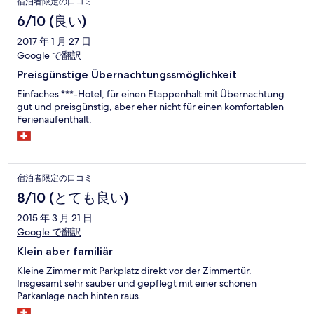
宿泊者限定の口コミ
6/10 (良い)
2017 年 1 月 27 日
Google で翻訳
Preisgünstige Übernachtungssmöglichkeit
Einfaches ***-Hotel, für einen Etappenhalt mit Übernachtung
gut und preisgünstig, aber eher nicht für einen komfortablen
Ferienaufenthalt.
宿泊者限定の口コミ
8/10 (とても良い)
2015 年 3 月 21 日
Google で翻訳
Klein aber familiär
Kleine Zimmer mit Parkplatz direkt vor der Zimmertür.
Insgesamt sehr sauber und gepflegt mit einer schönen
Parkanlage nach hinten raus.