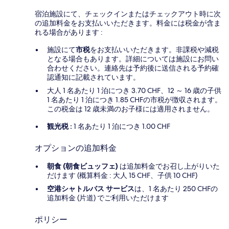
宿泊施設にて、チェックインまたはチェックアウト時に次
の追加料金をお支払いいただきます。料金には税金が含ま
れる場合があります :
施設にて
市税
をお支払いいただきます。非課税や減税
となる場合もあります。詳細については施設にお問い
合わせください。連絡先は予約後に送信される予約確
認通知に記載されています。
大人 1 名あたり 1 泊につき 3.70 CHF、12 ～ 16 歳の子供
1 名あたり 1 泊につき 1.85 CHFの市税が徴収されます。
この税金は 12 歳未満のお子様には適用されません。
観光税 :
1 名あたり 1 泊につき 1.00 CHF
オプションの追加料金
朝食 (朝食ビュッフェ)
は追加料金でお召し上がりいた
だけます (概算料金 : 大人 15 CHF、子供 10 CHF)
空港シャトルバス サービス
は、1 名あたり 250 CHFの
追加料金 (片道) でご利用いただけます
ポリシー