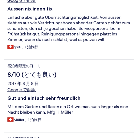
Google で翻訳
Aussen nix innen fix
Einfache aber gute Übernachtungsmöglichkeit. Von aussen
sieht es aus wie Verrichtungsboxen aber der Garten gehört zum
schönsten, den ich je gesehen habe. Servicepersonal beim
Frühstück ist gut. Reinigungspersonal hingegen platzt ins
Zimmer, wenn du noch schläfst, weil es putzen will.
greti、1 泊旅行
宿泊者限定の口コミ
8/10 (とても良い)
2017 年 8 月 8 日
Google で翻訳
Gut und einfach sehr freundlich
Mit dem Garten und Rasen ein Ort wo man auch länger als eine
Nacht bleiben kann. Mfg H.Müller
Müller、1 泊旅行