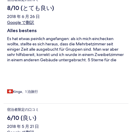
8/10 (とても良い)
2018 年 6 月 26 日
Google で翻訳
Alles bestens
Es hat etwas peinlich angefangen: als ich mich einchecken
wollte, stellte es sich heraus, dass die Mehrbetzimmer seit
einiger Zeit alle ausgebucht für Gruppen sind. Man war aber
sehr hilfsbereit, korrekt und ich wurde in einem Zweibetzimmer
in einem anderen Gebäude untergebracht. 5 Sterne für die
Abwicklung!
Kinga、1 泊旅行
宿泊者限定の口コミ
6/10 (良い)
2018 年 5 月 21 日