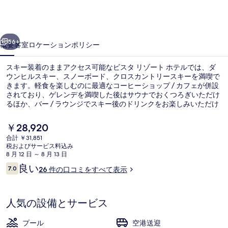
ー
ト
前へ
次へ
ホ
56+
概要
客室
ロケーション
ポリシー
テ
スキー装着のままアクセス可能なビスタ リゾート ホテルでは、ダ
ル
ウンヒルスキー、スノーボード、クロスカントリースキーを満喫で
きます。軽食を楽しむのに最適なコーヒーショップ / カフェが併設
の
されており、ゲレンデを満喫した後はサウナでおくつろぎいただけ
写
るほか、バー / ラウンジでスキー後のドリンクをお楽しみいただけ
ます。屋外プール、ルーフトップテラス、およびフィットネスクラ
真
ブ (スタッフ常駐)などの人気設備もあります。 スキーパス、スキー
現
￥28,920
倉庫、スキーレンタル、およびスキーレッスンもご利用いただけま
在
ギ
合計 ￥31,851
す。
の
税およびサービス料込み
施設内の設備
ャ
料
8 月 12 日 ～ 8 月 13 日
金
口
良い
ラ
7.0
26 件の口コミをすべて表示
は
10段階中7.0
コ
￥28,920
リ
ミ
で
す
ー
人気の設備とサービス
プール
空港送迎