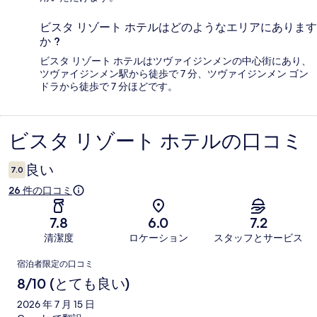
ビスタ リゾート ホテルはどのようなエリアにあります
か ?
ビスタ リゾート ホテルはツヴァイジンメンの中心街にあり、
ツヴァイジンメン駅から徒歩で 7 分、ツヴァイジンメン ゴン
ドラから徒歩で 7 分ほどです。
ビスタ リゾート ホテルの口コミ
口
コ
良い
7.0
ミ
26 件の口コミ
7.8
6.0
7.2
清潔度
ロケーション
スタッフとサービス
口
宿泊者限定の口コミ
コ
8/10 (とても良い)
ミ
2026 年 7 月 15 日