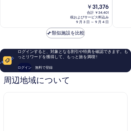
タ
テ
中
階
細
現
の
￥31,376
Zweisimmen
ル
7.0、
中
在
&
良
8.2、
合計 ￥34,401
す
の
サ
い、
税およびサービス料込み
と
べ
料
9 月 3 日 ～ 9 月 4 日
ー
口
て
金
ビ
コ
も
て
は
類似施設を比較
ス
ミ
良
の
￥31,376
ド
17
い、
ア
件
写
口
パ
件
コ
真
ログインすると、対象となる割引や特典を確認できます。も
ー
の
ミ
っとリワードを獲得して、もっと旅を満喫 !
を
ト
口
151
メ
コ
件
表
ログイン
無料で登録
ン
ミ
件
示
ツ
の
周辺地域について
Leukerb
口
す
コ
る
ミ