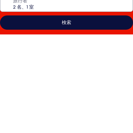
旅行者
検索
ハ
イ
ア