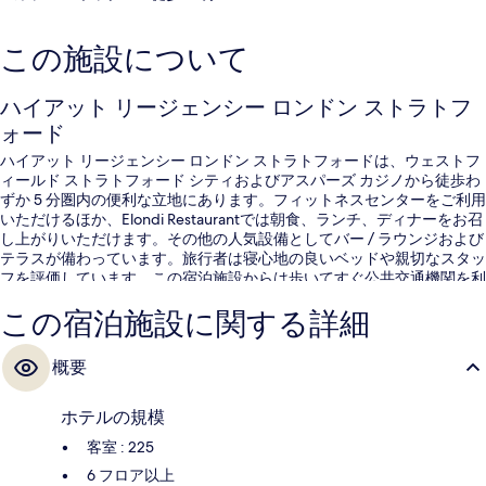
この施設について
ハイアット リージェンシー ロンドン ストラトフ
ォード
ハイアット リージェンシー ロンドン ストラトフォードは、ウェストフ
ィールド ストラトフォード シティおよびアスパーズ カジノから徒歩わ
ずか 5 分圏内の便利な立地にあります。フィットネスセンターをご利用
いただけるほか、Elondi Restaurantでは朝食、ランチ、ディナーをお召
し上がりいただけます。その他の人気設備としてバー / ラウンジおよび
テラスが備わっています。旅行者は寝心地の良いベッドや親切なスタッ
フを評価しています。この宿泊施設からは歩いてすぐ公共交通機関を利
用できます。DLR ストラトフォード ハイ ストリート駅まで 11 分の距離
この宿泊施設に関する詳細
です。
概要
ホテルの規模
客室 : 225
6 フロア以上