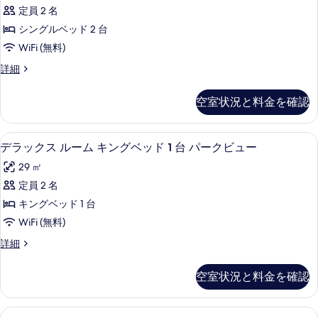
ム
ー
1
定員 2 名
シ
台
ク
シングルベッド 2 台
パ
ン
ビ
ー
WiFi (無料)
グ
ク
ュ
ル
詳細
ビ
ル
ー
ー
ュ
ベ
ム
ー
の
空室状況と料金を確認
シ
の
ッ
す
ン
詳
ド
グ
細
べ
デラックス ルーム キングベッド 1 
デ
6
ル
デラックス ルーム キングベッド 1 台 パークビュー
2
て
ラ
ベ
台
29 ㎡
ッ
の
ッ
パ
ド
定員 2 名
写
ク
2
ー
キングベッド 1 台
台
真
ス
ク
パ
WiFi (無料)
を
ル
ー
ビ
デ
詳細
ク
表
ー
ラ
ュ
ビ
示
ム
ッ
ュ
ー
空室状況と料金を確認
ク
す
ー
キ
の
ス
の
る
ン
ル
詳
す
Deluxe
低刺激性寝具、セーフティボックス (