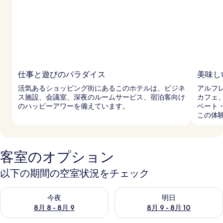
ー
仕事と遊びのパラダイス
美味し
活気あるショッピング街にあるこのホテルは、ビジネ
アルフ
ス施設、会議室、深夜のルームサービス、宿泊客向け
カフェ
のハッピーアワーを備えています。
ベート
この体
客室のオプション
以下の期間の空室状況をチェック
今夜 8月 8 - 8月 9 の空室状況をチェック
明日 8月 9 - 8月 10 の空室
今夜
明日
8月 8 - 8月 9
8月 9 - 8月 10