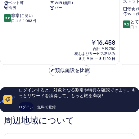
ストラ
ペット可
WiFi (無料)
ー
イ
冷房
バー
ロ
イ
朝食 (
WiFi 
ン
ン
10
非常に良い
8.8
ド
エ
段
口コミ 1,083 件
10
とて
9.2
ン
ク
階
段
口コミ
ス
ス
中
階
ト
プ
8.8、
中
現
￥16,458
ラ
レ
非
9.2、
在
ト
ス
常
合計 ￥19,750
と
の
フ
税およびサービス料込み
ロ
に
て
料
8 月 9 日 ～ 8 月 10 日
ォ
ン
良
も
金
ー
ド
い、
素
は
類似施設を比較
ド
ン
口
晴
￥16,458
ス
-
コ
ら
ト
ス
ミ
し
ラ
ト
1,083
い、
ログインすると、対象となる割引や特典を確認できます。も
ト
ラ
件
口
っとリワードを獲得して、もっと旅を満喫 !
フ
ト
件
コ
ォ
フ
の
ミ
ログイン
無料で登録
ー
ォ
口
1,332
ド
ー
コ
件
周辺地域について
ド
ミ
件
by
の
IHG
口
ス
コ