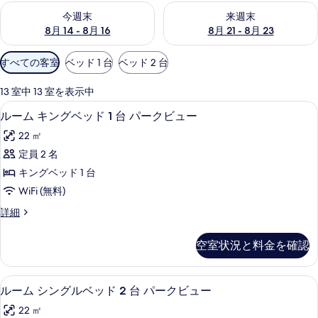
今週末 8月 14 - 8月 16 の空室状況をチェック
来週末 8月 21 - 8月 23 の
今週末
来週末
8月 14 - 8月 16
8月 21 - 8月 23
利
すべての客室
ベッド 1 台
ベッド 2 台
用
可
13 室中 13 室を表示中
能
部屋からの景観
ル
8
ルーム キングベッド 1 台 パークビュー
な
ー
客
22 ㎡
ム
室
定員 2 名
キ
の
キングベッド 1 台
ン
絞
WiFi (無料)
り
グ
ル
詳細
込
ベ
ー
み
ッ
ム
条
空室状況と料金を確認
キ
ド
件
ン
1
グ
低刺激性寝具、セーフティボックス (
ル
6
ベ
台
ルーム シングルベッド 2 台 パークビュー
ー
ッ
パ
22 ㎡
ド