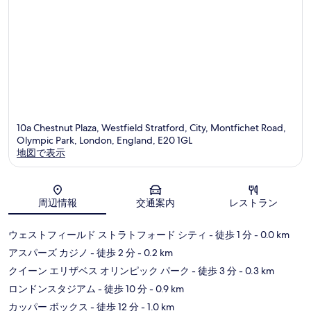
ト
ミ
ラ
ト
フ
ォ
ー
ド
10a Chestnut Plaza, Westfield Stratford, City, Montfichet Road,
Olympic Park, London, England, E20 1GL
地図で表示
地図
周辺情報
交通案内
レストラン
ウェストフィールド ストラトフォード シティ
- 徒歩 1 分
- 0.0 km
アスパーズ カジノ
- 徒歩 2 分
- 0.2 km
クイーン エリザベス オリンピック パーク
- 徒歩 3 分
- 0.3 km
ロンドンスタジアム
- 徒歩 10 分
- 0.9 km
カッパー ボックス
- 徒歩 12 分
- 1.0 km