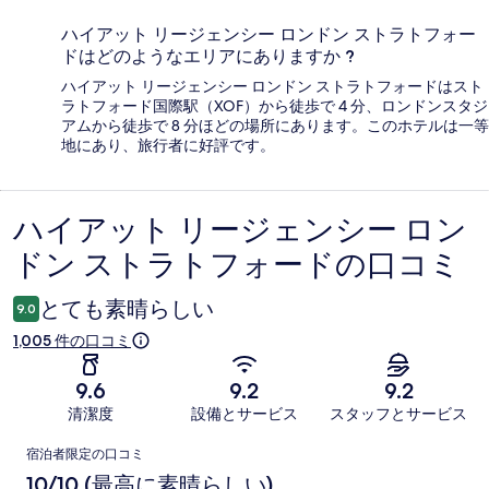
ハイアット リージェンシー ロンドン ストラトフォー
ドはどのようなエリアにありますか ?
ハイアット リージェンシー ロンドン ストラトフォードはスト
ラトフォード国際駅（XOF）から徒歩で 4 分、ロンドンスタジ
アムから徒歩で 8 分ほどの場所にあります。このホテルは一等
地にあり、旅行者に好評です。
ハイアット リージェンシー ロン
口
ドン ストラトフォードの口コミ
コ
ミ
とても素晴らしい
9.0
1,005 件の口コミ
9.6
9.2
9.2
清潔度
設備とサービス
スタッフとサービス
口
宿泊者限定の口コミ
コ
10/10 (最高に素晴らしい)