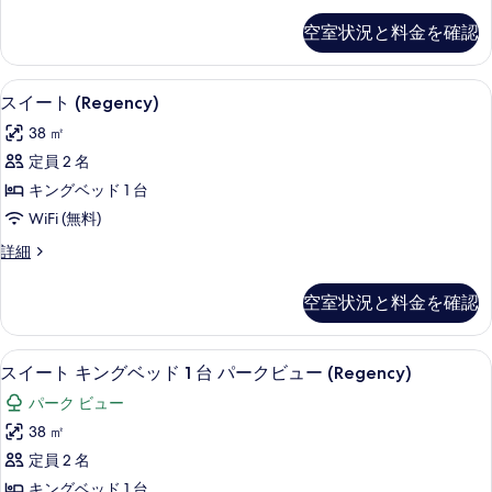
ソ
台
表
ッ
ム
ソ
フ
空室状況と料金を確認
キ
示
フ
ド
ァ
ン
ァ
す
1
グ
ー
ー
スイート (Regency) | 低刺激
ス
7
ベ
台
スイート (Regency)
る
ベ
ベ
イ
ッ
ッ
の
38 ㎡
ド
ッ
ド
ー
す
1
定員 2 名
付
ド
ト
台
き
べ
キングベッド 1 台
の
付
(Regency)
の
て
詳
WiFi (無料)
詳
の
き
細
細
の
ス
詳細
す
の
イ
写
べ
す
ー
真
空室状況と料金を確認
ト
て
べ
を
(Regency)
の
て
の
表
低刺激性寝具、セーフティボックス (
ス
10
詳
写
スイート キングベッド 1 台 パークビュー (Regency)
の
示
イ
細
真
写
パーク ビュー
す
ー
を
真
38 ㎡
る
ト
表
を
定員 2 名
キ
示
表
キングベッド 1 台