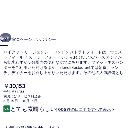
ッ
ト
リ
ー
前へ
次へ
ジ
75+
概要
客室
ロケーション
ポリシー
ェ
ハイアット リージェンシー ロンドン ストラトフォードは、ウェス
ン
トフィールド ストラトフォード シティおよびアスパーズ カジノか
ら徒歩わずか 5 分圏内の便利な立地にあります。フィットネスセン
シ
ターをご利用いただけるほか、Elondi Restaurantでは朝食、ラン
ー
チ、ディナーをお召し上がりいただけます。その他の人気設備とし
てバー / ラウンジおよびテラスが備わっています。旅行者は寝心地
ロ
の良いベッドや親切なスタッフを評価しています。この宿泊施設か
現
￥30,153
らは歩いてすぐ公共交通機関を利用できます。DLR ストラトフォー
在
ン
合計 ￥36,183
ド ハイ ストリート駅まで 11 分の距離です。
の
税およびサービス料込み
外観
ド
料
8 月 16 日 ～ 8 月 17 日
金
口
とても素晴らしい
ン
9.0
1,005 件の口コミをすべて表示
は
10段階中9.0
コ
￥30,153
ス
ミ
で
す