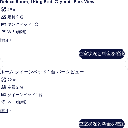
7
ー
Deluxe Room, 1 King Bed, Olympic Park View
グ
細
Room,
べ
ム
ベ
29 ㎡
キ
1
て
ン
ッ
定員 2 名
King
の
グ
Bed,
ド
キングベッド 1 台
ベ
写
Olympic
1
ッ
WiFi (無料)
真
ド
Park
台
Deluxe
詳細
1
を
View
Room,
パ
台
表
1
の
パ
ー
空室状況と料金を確認
King
示
ー
す
ク
Bed,
ク
す
べ
Olympic
ビ
ビ
ルーム クイーンベッド 1 台 パーク
ル
7
Park
ルーム クイーンベッド 1 台 パークビュー
る
ュ
て
ュ
ー
View
ー
22 ㎡
の
の
ー
の
ム
詳
定員 2 名
写
詳
の
ク
細
細
クイーンベッド 1 台
真
す
イ
WiFi (無料)
を
べ
ー
表
ル
詳細
て
ン
ー
示
の
ベ
ム
空室状況と料金を確認
す
ク