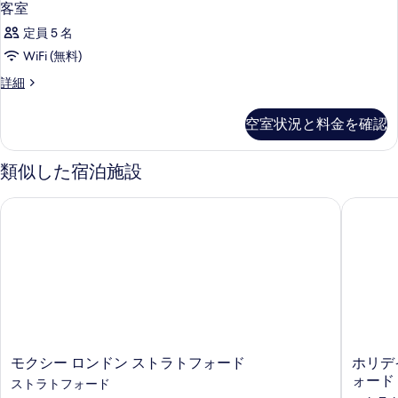
客室
定員 5 名
WiFi (無料)
客
詳細
室
の
空室状況と料金を確認
詳
細
類似した宿泊施設
モクシー ロンドン ストラトフォード
ホリデイイ
モ
ホ
モクシー ロンドン ストラトフォード
ホリデ
ク
リ
ォード b
ストラトフォード
シ
デ