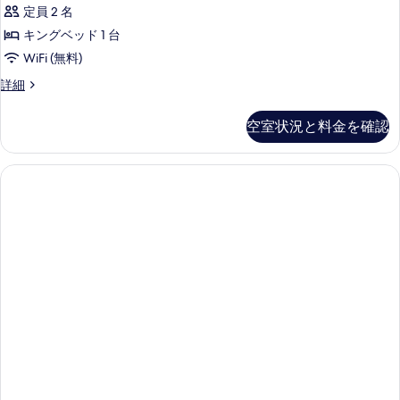
定員 2 名
の
キングベッド 1 台
す
WiFi (無料)
べ
て
KNG
詳細
STUD
の
DELX
空室状況と料金を確認
写
の
詳
真
細
を
表
示
す
る