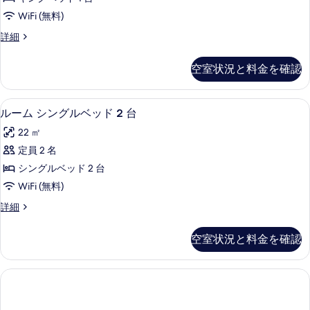
ン
す
示
WiFi (無料)
グ
る
す
ス
詳細
ベ
イ
る
ッ
ー
空室状況と料金を確認
ト
ド
キ
1
ン
低刺激性寝具、セーフティボックス (
ル
5
グ
台
ルーム シングルベッド 2 台
ー
ベ
パ
22 ㎡
ッ
ム
ー
ド
定員 2 名
シ
1
ク
シングルベッド 2 台
台
ン
ビ
パ
WiFi (無料)
グ
ー
ュ
ル
詳細
ク
ル
ー
ー
ビ
ベ
ム
ュ
(Regency)
空室状況と料金を確認
シ
ー
ッ
の
ン
(Regency)
ド
グ
す
の
ル
2
詳
べ
ベ
細
台
ッ
て