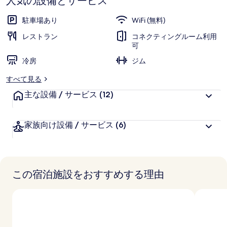
ト
人気の設備とサービス
ラ
駐車場あり
WiFi (無料)
ト
レストラン
コネクティングルーム利用
可
フ
冷房
ジム
ォ
すべて見る
ー
主な設備 / サービス
(12)
ド
の
家族向け設備 / サービス
(6)
写
真
ギ
この宿泊施設をおすすめする理由
ャ
ラ
リ