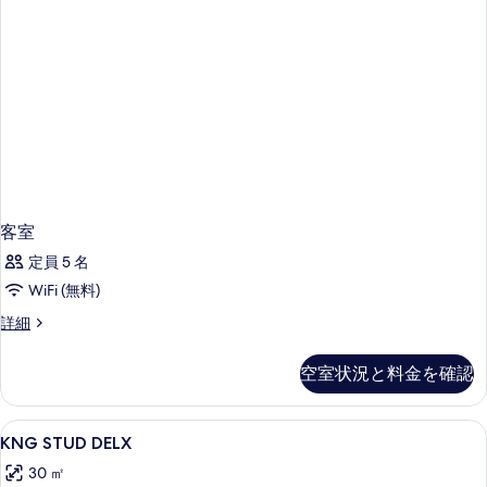
の
ド
の
2
す
台
写
べ
の
真
詳
て
を
細
の
表
写
示
真
す
を
る
客室
表
定員 5 名
示
WiFi (無料)
す
客
詳細
る
室
の
空室状況と料金を確認
詳
細
KNG
低刺激性寝具、セーフティボックス (
3
KNG STUD DELX
STUD
30 ㎡
DELX