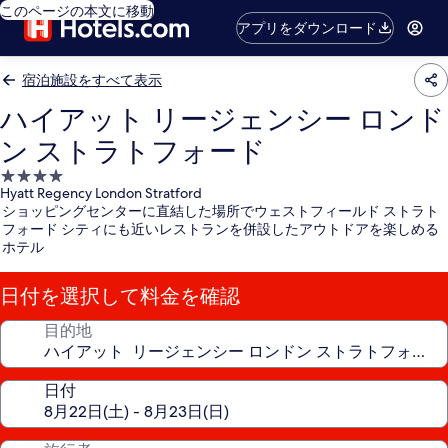
このページの本文に移動
アプリをダウンロード
宿泊施設をすべて表示
ハイアット リージェンシー ロンド
ン ストラトフォード
4.0
Hyatt Regency London Stratford
つ
ショッピングセンターに直結した場所でウェストフィールド ストラト
星
フォード シティにも近いレストランを併設したアウトドアを楽しめる
宿
ホテル
泊
施
日付を選択して料金を確認
設
目的地
日付