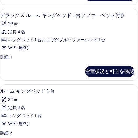
写
ッ
イ
る
真
ド
ー
低刺激性寝具、セーフティボックス (
デ
5
ン
デラックス ルーム キングベッド 1 台ソファーベッド付き
を
1
ラ
ベ
台
表
29 ㎡
ッ
ッ
パ
ド
示
定員 4 名
ク
1
ー
す
キングベッド 1 台およびダブルソファーベッド 1 台
台
ス
ク
る
パ
WiFi (無料)
ル
ー
ビ
デ
詳細
ク
ー
ラ
ュ
ビ
ム
ッ
ュ
ー
空室状況と料金を確認
ク
ー
キ
の
ス
の
ン
ル
詳
す
低刺激性寝具、セーフティボックス (
ル
9
ー
ルーム キングベッド 1 台
グ
細
べ
ー
ム
ベ
22 ㎡
キ
て
ム
ン
ッ
定員 2 名
の
キ
グ
ド
キングベッド 1 台
ベ
写
ン
1
ッ
WiFi (無料)
真
グ
ド
台
ル
詳細
1
を
ベ
ー