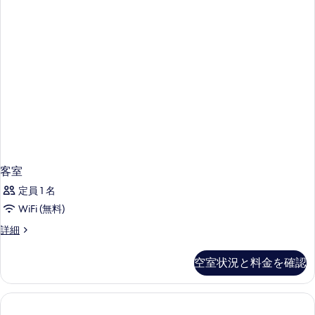
客室
定員 1 名
WiFi (無料)
客
詳細
室
の
空室状況と料金を確認
詳
細