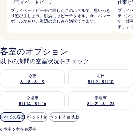
プライベートビーチ
仕事と
プライベートビーチに面したこのホテルで、思いっき
プライ
り遊びましょう。砂浜にはビーチタオル、傘、バレー
ティン
ボールがあり、海辺の楽しみを満喫できます。
す。仕
ましょ
客室のオプション
以下の期間の空室状況をチェック
今夜 8月 8 - 8月 9 の空室状況をチェック
明日 8月 9 - 8月 10 の空室
今夜
明日
8月 8 - 8月 9
8月 9 - 8月 10
今週末 8月 14 - 8月 16 の空室状況をチェック
来週末 8月 21 - 8月 23 の
今週末
来週末
8月 14 - 8月 16
8月 21 - 8月 23
利
すべての客室
ベッド 1 台
ベッド 3 台以上
用
可
6 室中 6 室を表示中