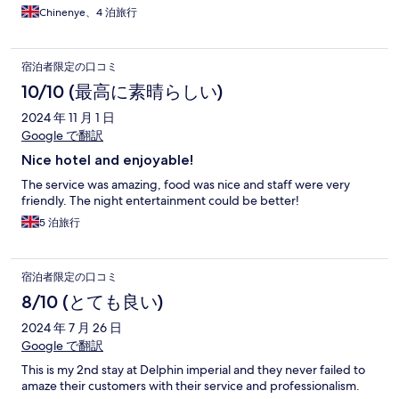
Chinenye、4 泊旅行
宿泊者限定の口コミ
10/10 (最高に素晴らしい)
2024 年 11 月 1 日
Google で翻訳
Nice hotel and enjoyable!
The service was amazing, food was nice and staff were very
friendly. The night entertainment could be better!
5 泊旅行
宿泊者限定の口コミ
8/10 (とても良い)
2024 年 7 月 26 日
Google で翻訳
This is my 2nd stay at Delphin imperial and they never failed to
amaze their customers with their service and professionalism.