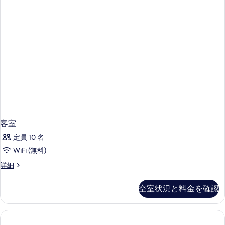
ム
写
シ
パ
真
ー
ー
を
シ
ビ
ャ
表
ル
ュ
示
シ
ー
ー
す
の
ビ
る
ュ
す
ー
べ
の
詳
て
細
客室
の
定員 10 名
写
WiFi (無料)
真
客
詳細
を
室
表
の
空室状況と料金を確認
詳
示
細
す
る