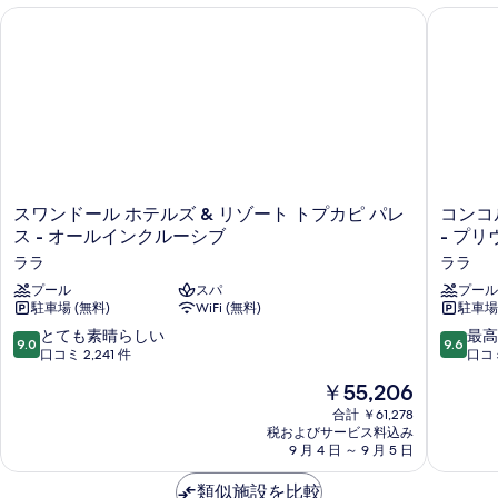
スワンドール ホテルズ & リゾート トプカピ パレス - オール
コンコル
ス
コ
スワンドール ホテルズ & リゾート トプカピ パレ
コンコ
ワ
ン
ス - オールインクルーシブ
- プ
ン
コ
ララ
ララ
ド
ル
ー
プール
スパ
ド
プール
駐車場 (無料)
WiFi (無料)
駐車場 
ル
デ
ホ
ラ
10
10
とても素晴らしい
最高
9.0
9.6
テ
ッ
段
段
口コミ 2,241 件
口コミ
ル
ク
階
階
現
￥55,206
ズ
ス
中
中
在
&
リ
9.0、
9.6、
合計 ￥61,278
の
リ
ゾ
税およびサービス料込み
と
最
料
ゾ
9 月 4 日 ～ 9 月 5 日
ー
て
高
金
ー
ト
も
に
は
ト
類似施設を比較
ラ
素
素