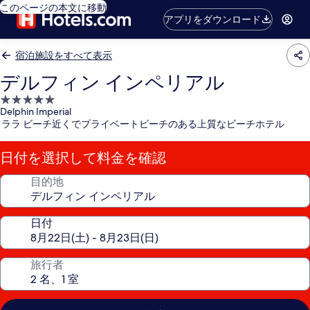
このページの本文に移動
アプリをダウンロード
宿泊施設をすべて表示
デルフィン インペリアル
5.0
Delphin Imperial
つ
ララ ビーチ近くでプライベートビーチのある上質なビーチホテル
星
宿
日付を選択して料金を確認
泊
施
目的地
設
日付
旅行者