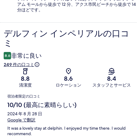
アム モールから徒歩で 12 分、アクス市民ビーチから徒歩で 14
分ほどです。
デルフィン インペリアルの口コ
口
ミ
コ
ミ
非常に良い
8.6
249 件の口コミ
8.8
8.6
8.4
清潔度
ロケーション
スタッフとサービス
口
宿泊者限定の口コミ
コ
10/10 (最高に素晴らしい)
ミ
2024 年 8 月 28 日
Google で翻訳
It was a lovely stay at delphin. I enjoyed my time there. I would
recommend.