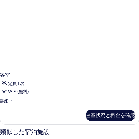
客室
定員 1 名
WiFi (無料)
客
詳細
室
の
空室状況と料金を確認
詳
細
類似した宿泊施設