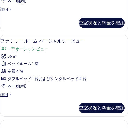
示
WiFi (無料)
ー
す
ス
詳細
ム
ー
る
パ
ペ
空室状況と料金を確認
リ
ー
ア
シ
ル
ファミリー ルーム パーシャルシービュ
フ
6
ー
ファミリー ルーム パーシャルシービュー
ャ
ァ
ム
ル
一部オーシャン ビュー
パ
ミ
ー
シ
56 ㎡
リ
シ
ー
ベッドルーム 1 室
ャ
ー
ル
ビ
定員 4 名
ル
シ
ュ
ダブルベッド 1 台およびシングルベッド 2 台
ー
ー
ー
WiFi (無料)
ビ
ム
ュ
の
フ
詳細
ー
パ
ァ
す
の
ー
ミ
詳
空室状況と料金を確認
べ
リ
シ
細
ー
て
ャ
ル
の
ー
ル