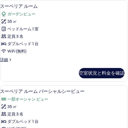
能
スーペリア ルーム | 高級寝具、ミニ
ス
5
スーペリア ルーム
な
ー
客
ガーデンビュー
ペ
室
35 ㎡
リ
の
ベッドルーム 1 室
ア
絞
定員 3 名
り
ル
ダブルベッド 1 台
込
ー
WiFi (無料)
み
ム
条
ス
詳細
の
件
ー
す
ペ
空室状況と料金を確認
リ
べ
ア
て
ル
スーペリア ルーム パーシャルシービュ
ス
5
ー
スーペリア ルーム パーシャルシービュー
の
ー
ム
写
一部オーシャン ビュー
の
ペ
詳
真
35 ㎡
リ
細
を
定員 3 名
ア
表
ダブルベッド 1 台
ル