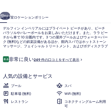
ン
前へ
次へ
ペ
84+
概要
客室
ロケーション
ポリシー
リ
デルフィン インペリアルにはプライベート ビーチがあり、ビーチ
ア
パラソルやバレーボールをお楽しみいただけます。また、ララ ビー
チから車で 10 分圏内です。3 つの屋外プールおよびウォーターパー
ル
ク (無料)などの娯楽設備があるほか、館内スパではホットストーン
の
マッサージ、フェイシャル トリートメント、およびボディスクラブ
もお楽しみいただけます。8 か所のレストランの 1 つである
写
Delphino Restaurantでは、朝食、ランチ、およびディナーをお召し
口
非常に良い
上がりいただけます。その他の設備として、この高級ホテルには 6
8.6
249 件の口コミをすべて表示
10段階中8.6
真
コ
か所のバー / ラウンジ、屋内プール、およびナイトクラブが備わっ
ミ
ています。
ロビー
ギ
人気の設備とサービス
ャ
ラ
プール
スパ
リ
駐車場 (無料)
WiFi (無料)
ー
レストラン
コネクティングルーム利用
可