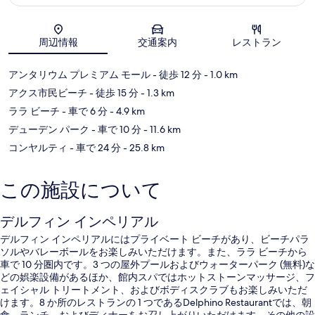
ラ
地図
周辺情報
交通案内
レストラン
アンタリウム プレミアム モール
- 徒歩 12 分
- 1.0 km
アクス市民ビーチ
- 徒歩 15 分
- 1.3 km
ララ ビーチ
- 車で 6 分
- 4.9 km
デューデン パーク
- 車で 10 分
- 11.6 km
コンヤルティ
- 車で 24 分
- 25.8 km
この施設について
デルフィン インペリアル
デルフィン インペリアルにはプライベート ビーチがあり、ビーチパラ
ソルやバレーボールをお楽しみいただけます。また、ララ ビーチから
車で 10 分圏内です。3 つの屋外プールおよびウォーターパーク (無料)な
どの娯楽設備があるほか、館内スパではホットストーンマッサージ、フ
ェイシャル トリートメント、およびボディスクラブもお楽しみいただ
けます。8 か所のレストランの 1 つであるDelphino Restaurantでは、朝
食、ランチ、およびディナーをお召し上がりいただけます。その他の設