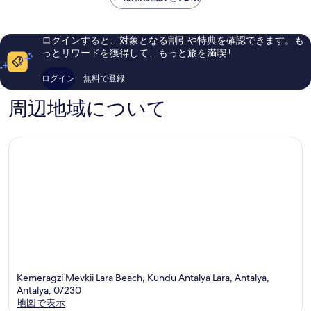
￥55,206
ト
ラ
晴
晴
プ
ア
ら
ら
カ
ン
し
し
ログインすると、対象となる割引や特典を確認できます。も
ピ
タ
い、
い、
っとリワードを獲得して、もっと旅を満喫 !
パ
ル
口
口
レ
ヤ
コ
コ
ログイン
無料で登録
ス
-
ミ
ミ
-
プ
2,241
1,206
周辺地域について
オ
リ
件
件
ー
ヴ
件
件
ル
ウ
の
の
イ
ル
口
口
ン
ト
コ
コ
ク
ラ
ミ
ミ
ル
オ
ー
ー
シ
ル
ブ
イ
ラ
ン
ラ
ク
ル
ー
Kemeragzi Mevkii Lara Beach, Kundu Antalya Lara, Antalya,
シ
Antalya, 07230
ブ
地図で表示
ラ