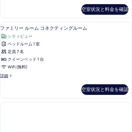
レ
て
細
ム
ミ
を
空室状況と料金を確認
の
ア
の
表
ム
写
す
示
ル
ファミリー ルーム コネクティングルー
フ
真
1
ー
ファミリー ルーム コネクティングルーム
べ
す
ァ
ム
を
て
シティビュー
る
の
ミ
表
詳
の
ベッドルーム 1 室
リ
示
細
写
定員 7 名
ー
す
真
クイーンベッド 1 台
ル
る
を
WiFi (無料)
ー
表
フ
詳細
ム
ァ
示
コ
ミ
空室状況と料金を確認
す
リ
ネ
ー
る
ク
ル
ー
テ
ム
ィ
コ
ネ
ン
ク