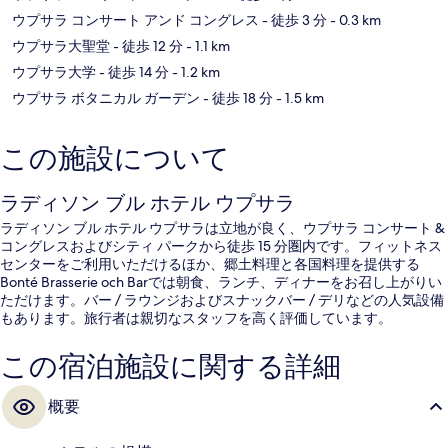
ウプサラ コンサート アンド コングレス
- 徒歩 3 分
- 0.3 km
ウプサラ大聖堂
- 徒歩 12 分
- 1.1 km
ウプサラ大学
- 徒歩 14 分
- 1.2 km
ウプサラ ボタニカル ガーデン
- 徒歩 18 分
- 1.5 km
この施設について
ラディソン ブル ホテル ウプサラ
ラディソン ブル ホテル ウプサラは立地が良く、ウプサラ コンサート &
コングレスおよびシティ パークから徒歩 15 分圏内です。フィットネス
センターをご利用いただけるほか、郷土料理と各国料理を提供する
Bonté Brasserie och Barでは朝食、ランチ、ディナーをお召し上がりい
ただけます。バー / ラウンジおよびスナックバー / デリなどの人気設備
もあります。旅行者は親切なスタッフを高く評価しています。
この宿泊施設に関する詳細
概要