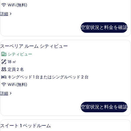
ス
写
WiFi (無料)
イ
真
ジ
詳細
ー
ュ
を
ト
ニ
空室状況と料金を確認
表
ア
の
ス
示
す
イ
1 室のベッドルーム、高級寝具、羽毛
ス
す
7
ー
スーペリア ルーム シティビュー
べ
ー
ト
る
て
シティビュー
の
ペ
詳
の
18 ㎡
リ
細
写
定員 2 名
ア
真
キングベッド 1 台またはシングルベッド 2 台
ル
を
WiFi (無料)
ー
表
ス
詳細
ム
ー
示
シ
ペ
空室状況と料金を確認
す
リ
テ
ア
る
ィ
ル
スイート 1 ベッドルーム | 1 室
ス
8
ー
スイート 1 ベッドルーム
ビ
イ
ム