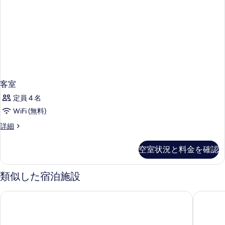
客室
定員 4 名
WiFi (無料)
客
詳細
室
の
空室状況と料金を確認
詳
細
類似した宿泊施設
クラリオン ホテル ジレット
ベストウ