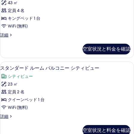
ュ
43 ㎡
シ
ー
テ
ー
定員 4 名
ト
ィ
の
キングベッド 1 台
ビ
1
ュ
す
WiFi (無料)
ベ
ー
べ
ス
詳細
の
ッ
イ
て
詳
ド
ー
細
空室状況と料金を確認
の
ト
ル
1
写
ー
ベ
1 室のベッドルーム、高級寝具、羽毛
ス
真
5
ッ
ム
スタンダード ルーム バルコニー シティビュー
タ
ド
を
の
シティビュー
ル
ン
表
す
ー
23 ㎡
ダ
示
ム
べ
定員 2 名
の
ー
す
て
詳
クイーンベッド 1 台
ド
る
細
の
WiFi (無料)
ル
写
ス
詳細
ー
タ
真
ム
ン
を
空室状況と料金を確認
ダ