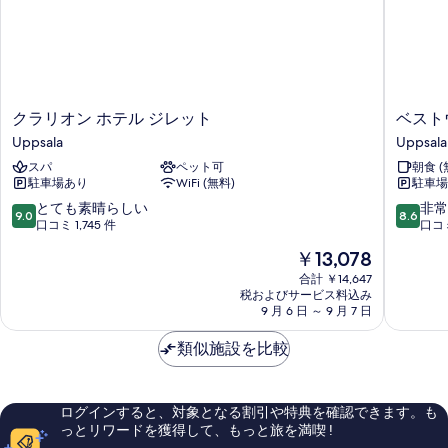
ク
ベ
クラリオン ホテル ジレット
ベスト
ラ
ス
Uppsala
Uppsala
リ
ト
スパ
ペット可
朝食 (
オ
ウ
駐車場あり
WiFi (無料)
駐車場
ン
ェ
ホ
ス
10
10
とても素晴らしい
非常
9.0
8.6
テ
タ
段
段
口コミ 1,745 件
口コミ 
ル
ン
階
階
現
￥13,078
ジ
ホ
中
中
在
レ
テ
9.0、
8.6、
合計 ￥14,647
の
ッ
税およびサービス料込み
ル
と
非
料
9 月 6 日 ～ 9 月 7 日
ト
ス
て
常
金
Uppsala
ヴ
も
に
は
類似施設を比較
ァ
素
良
￥13,078
ー
晴
い、
ヴ
ら
口
ァ
し
コ
ログインすると、対象となる割引や特典を確認できます。も
Uppsala
い、
ミ
っとリワードを獲得して、もっと旅を満喫 !
口
1,167