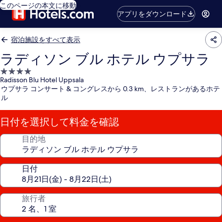
このページの本文に移動
アプリをダウンロード
宿泊施設をすべて表示
ラディソン ブル ホテル ウプサラ
4.0
Radisson Blu Hotel Uppsala
つ
ウプサラ コンサート & コングレスから 0.3 km、レストランがあるホテ
星
ル
宿
泊
日付を選択して料金を確認
施
設
目的地
日付
旅行者