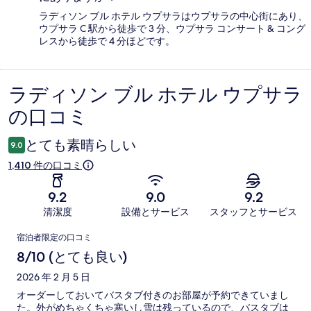
ラディソン ブル ホテル ウプサラはウプサラの中心街にあり、
ウプサラ C 駅から徒歩で 3 分、ウプサラ コンサート & コング
レスから徒歩で 4 分ほどです。
ラディソン ブル ホテル ウプサラ
口
の口コミ
コ
ミ
とても素晴らしい
9.0
1,410 件の口コミ
9.2
9.0
9.2
清潔度
設備とサービス
スタッフとサービス
口
宿泊者限定の口コミ
コ
8/10 (とても良い)
ミ
2026 年 2 月 5 日
オーダーしておいてバスタブ付きのお部屋が予約できていまし
た。外がめちゃくちゃ寒いし雪は残っているので、バスタブは