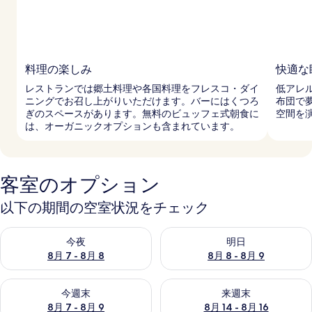
料理の楽しみ
快適な
レストランでは郷土料理や各国料理をフレスコ・ダイ
低アレ
ニングでお召し上がりいただけます。バーにはくつろ
布団で
ぎのスペースがあります。無料のビュッフェ式朝食に
空間を
は、オーガニックオプションも含まれています。
客室のオプション
以下の期間の空室状況をチェック
今夜 8月 7 - 8月 8 の空室状況をチェック
明日 8月 8 - 8月 9 の空室
今夜
明日
8月 7 - 8月 8
8月 8 - 8月 9
今週末 8月 7 - 8月 9 の空室状況をチェック
来週末 8月 14 - 8月 16 の
今週末
来週末
8月 7 - 8月 9
8月 14 - 8月 16