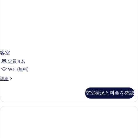
グ
テ
ィ
ル
ン
ー
グ
ム
ル
ー
の
ム
す
の
詳
べ
細
客室
て
定員 4 名
の
WiFi (無料)
写
客
詳細
真
室
を
の
空室状況と料金を確認
詳
表
細
示
す
る