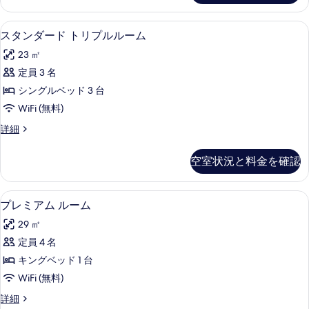
バ
表
ー
ル
ド
示
1 室のベッドルーム、高級寝具、羽毛
ス
4
ル
スタンダード トリプルルーム
コ
す
タ
ー
ニ
23 ㎡
ム
る
ン
バ
ー
定員 3 名
ダ
ル
シ
シングルベッド 3 台
コ
ー
ニ
テ
WiFi (無料)
ド
ー
ィ
ス
詳細
シ
ト
タ
ビ
テ
リ
ン
ィ
空室状況と料金を確認
ュ
ダ
ビ
プ
ー
ー
ュ
ル
ド
ー
プレミアム ルーム | 1 室のベッド
プ
の
4
ト
プレミアム ルーム
ル
の
レ
リ
す
詳
ー
29 ㎡
プ
細
ミ
べ
ル
ム
定員 4 名
ア
て
ル
の
キングベッド 1 台
ー
ム
の
ム
す
WiFi (無料)
ル
写
の
べ
プ
詳細
詳
ー
真