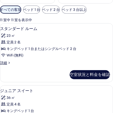
利
すべての客室
ベッド 1 台
ベッド 2 台
ベッド 3 台以上
用
可
11 室中 11 室を表示中
能
1 室のベッドルーム、高級寝具、羽毛
ス
4
スタンダード ルーム
な
タ
客
23 ㎡
ン
室
定員 2 名
ダ
の
キングベッド 1 台またはシングルベッド 2 台
ー
絞
WiFi (無料)
り
ド
ス
詳細
込
ル
タ
み
ー
ン
条
空室状況と料金を確認
ダ
ム
件
ー
の
ド
ジュニア スイート | 1 室のベッド
ジ
6
ル
ジュニア スイート
す
ュ
ー
べ
36 ㎡
ム
ニ
の
て
定員 4 名
ア
詳
の
キングベッド 1 台
細