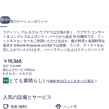
ブ
ル
前へ
次へ
ホ
251+
概要
客室
ロケーション
ポリシー
テ
ラディソン ブル ホテル ウプサラは立地が良く、ウプサラ コンサー
ル
ト & コングレスおよびシティ パークから徒歩 15 分圏内です。フィ
ットネスセンターをご利用いただけるほか、郷土料理と各国料理を
ウ
提供するBonté Brasserie och Barでは朝食、ランチ、ディナーをお
プ
召し上がりいただけます。バー / ラウンジおよびスナックバー / デ
リなどの人気設備もあります。旅行者は親切なスタッフを高く評価
サ
しています。
現
￥19,365
在
ラ
合計 ￥21,689
の
税およびサービス料込み
外観
の
料
8 月 16 日 ～ 8 月 17 日
金
口
とても素晴らしい
写
9.0
1,410 件の口コミをすべて表示
は
10段階中9.0
コ
￥19,365
真
ミ
で
す
ギ
人気の設備とサービス
ャ
朝食 (無料)
ペット可