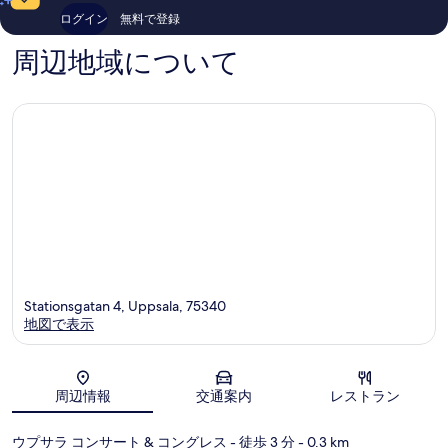
コ
件
ログイン
無料で登録
ミ
件
1,745
の
周辺地域について
件
口
件
コ
の
ミ
口
コ
ミ
Stationsgatan 4, Uppsala, 75340
地図で表示
地図
周辺情報
交通案内
レストラン
ウプサラ コンサート & コングレス
- 徒歩 3 分
- 0.3 km