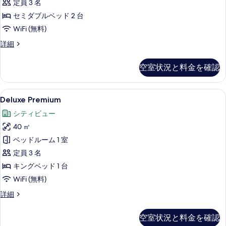
定員 3 名
ツ
セミダブルベッド 2 台
イ
WiFi (無料)
ン
デ
詳細
ル
ラ
ー
ッ
空室状況と料金を確認
ク
ム
ス
の
ツ
Deluxe
個別の浴槽とシャワー、バスアメニティ
8
イ
Deluxe Premium
す
Premium
ン
べ
シティビュー
ル
の
ー
て
40 ㎡
す
ム
の
ベッドルーム 1 室
べ
の
詳
写
定員 3 名
て
細
真
キングベッド 1 台
の
を
WiFi (無料)
写
表
Deluxe
詳細
真
Premium
示
を
の
空室状況と料金を確認
す
詳
表