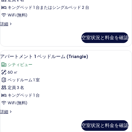
ベ
ー
す
キングベッド 1 台またはシングルベッド 2 台
ッ
ム
べ
WiFi (無料)
ド
ル
の
て
Deluxe
詳細
ー
Room(Haru
す
の
ム
Harmony
の
べ
写
空室状況と料金を確認
Afternoon
詳
て
真
Tea)
細
の
の
を
アパートメント 1 ベッドルーム (Tria
ア
7
詳
アパートメント 1 ベッドルーム (Triangle)
写
表
パ
細
シティビュー
真
示
ー
60 ㎡
を
す
ト
ベッドルーム 1 室
表
る
メ
定員 3 名
示
ン
キングベッド 1 台
す
ト
WiFi (無料)
る
1
ア
詳細
ベ
パ
ッ
ー
空室状況と料金を確認
ト
ド