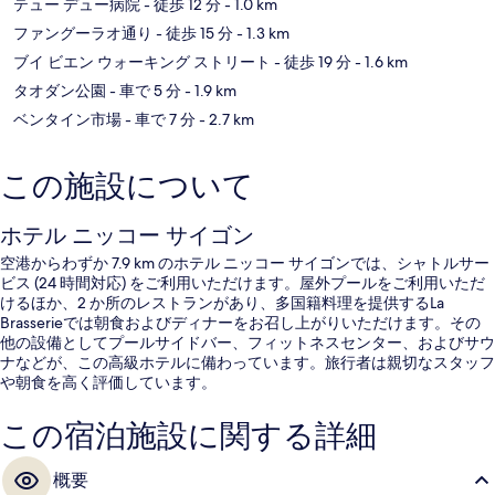
テュー デュー病院
- 徒歩 12 分
- 1.0 km
ファングーラオ通り
- 徒歩 15 分
- 1.3 km
ブイ ビエン ウォーキング ストリート
- 徒歩 19 分
- 1.6 km
タオダン公園
- 車で 5 分
- 1.9 km
ベンタイン市場
- 車で 7 分
- 2.7 km
この施設について
ホテル ニッコー サイゴン
空港からわずか 7.9 km のホテル ニッコー サイゴンでは、シャトルサー
ビス (24 時間対応) をご利用いただけます。屋外プールをご利用いただ
けるほか、2 か所のレストランがあり、多国籍料理を提供するLa
Brasserieでは朝食およびディナーをお召し上がりいただけます。その
他の設備としてプールサイドバー、フィットネスセンター、およびサウ
ナなどが、この高級ホテルに備わっています。旅行者は親切なスタッフ
や朝食を高く評価しています。
この宿泊施設に関する詳細
概要