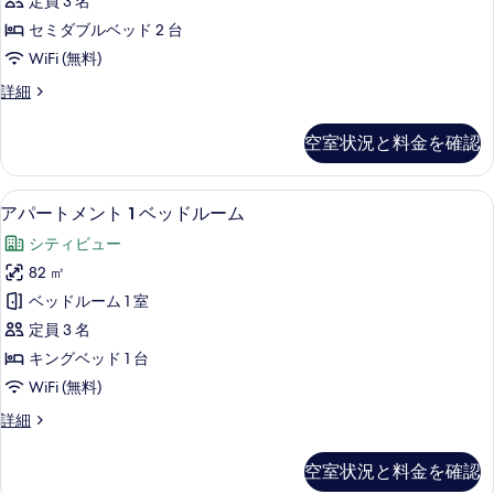
す
定員 3 名
示
べ
セミダブルベッド 2 台
す
て
WiFi (無料)
る
の
Nikko
詳細
Club
写
Deluxe
空室状況と料金を確認
真
Twin
の
を
詳
アパートメント 1 ベッドルーム | セ
ア
表
6
細
アパートメント 1 ベッドルーム
パ
示
シティビュー
ー
す
82 ㎡
ト
る
ベッドルーム 1 室
メ
定員 3 名
ン
キングベッド 1 台
ト
WiFi (無料)
1
ア
詳細
ベ
パ
ッ
ー
空室状況と料金を確認
ト
ド