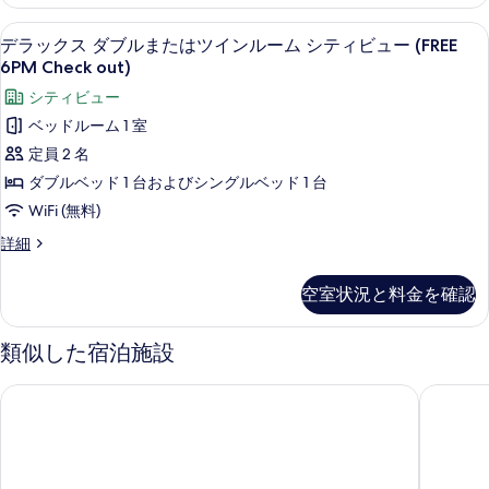
メ
ル
ン
セーフティボックス (室内)、デスク
デ
1
ト
ー
デラックス ダブルまたはツインルーム シティビュー (FREE
ラ
1
6PM Check out)
ム
ベ
ッ
シティビュー
(Triangle)
ッ
ク
ド
の
ベッドルーム 1 室
ル
ス
す
定員 2 名
ー
ダ
ム
べ
ダブルベッド 1 台およびシングルベッド 1 台
(Triangle)
ブ
て
WiFi (無料)
の
ル
詳
の
デ
詳細
細
ま
ラ
写
ッ
た
空室状況と料金を確認
真
ク
は
ス
を
ダ
ツ
類似した宿泊施設
表
ブ
イ
ル
示
ホテル マジェスティック サイゴン
レックス
ま
ン
す
た
ル
る
は
ー
ツ
イ
ム