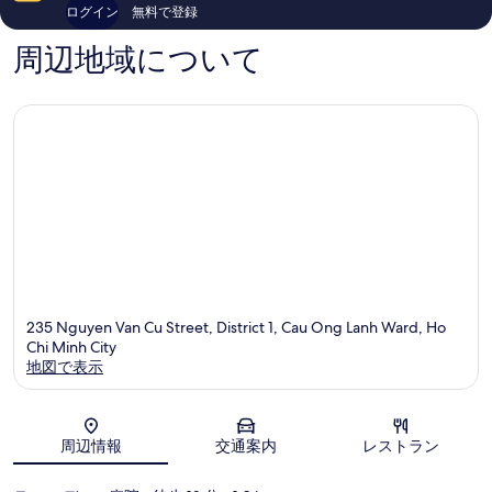
ミ
ミ
を
ログイン
無料で登録
1,182
1,008
表
件
件
周辺地域について
件
件
示
の
の
す
口
口
る
コ
コ
ミ
ミ
235 Nguyen Van Cu Street, District 1, Cau Ong Lanh Ward, Ho
Chi Minh City
地図で表示
地図
周辺情報
交通案内
レストラン