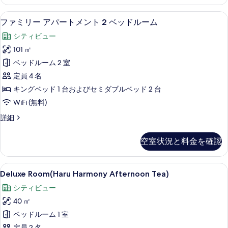
メ
ル
ン
ファミリー アパートメント 2 ベッド
フ
6
ト
ー
ファミリー アパートメント 2 ベッドルーム
ァ
1
ム
シティビュー
ベ
ミ
の
ッ
101 ㎡
リ
ド
す
ベッドルーム 2 室
ル
ー
べ
ー
定員 4 名
ア
ム
て
キングベッド 1 台およびセミダブルベッド 2 台
の
パ
の
WiFi (無料)
詳
ー
細
写
フ
詳細
ト
ァ
真
メ
ミ
を
空室状況と料金を確認
リ
ン
表
ー
ト
ア
示
Deluxe
Deluxe Room(Haru Harmony 
5
パ
Deluxe Room(Haru Harmony Afternoon Tea)
2
Room(Haru
す
ー
ベ
シティビュー
ト
Harmony
る
ッ
メ
40 ㎡
Afternoon
ン
ド
Tea)
ベッドルーム 1 室
ト
ル
の
2
定員 2 名