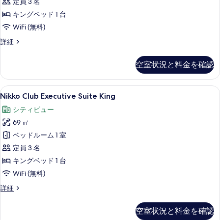
す
定員 3 名
べ
キングベッド 1 台
て
WiFi (無料)
の
Nikko
詳細
Club
写
Deluxe
空室状況と料金を確認
真
King
の
を
詳
Nikko
個別の浴槽とシャワー、バスアメニティ
表
9
細
Nikko Club Executive Suite King
Club
示
シティビュー
Executive
す
69 ㎡
Suite
る
King
ベッドルーム 1 室
の
定員 3 名
す
キングベッド 1 台
べ
WiFi (無料)
て
Nikko
詳細
Club
の
Executive
写
空室状況と料金を確認
Suite