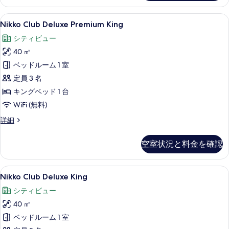
細
る
示
Nikko
セーフティボックス (室内)、デスク
す
12
Nikko Club Deluxe Premium King
Club
る
シティビュー
Deluxe
40 ㎡
Premium
King
ベッドルーム 1 室
の
定員 3 名
す
キングベッド 1 台
べ
WiFi (無料)
て
Nikko
詳細
Club
の
Deluxe
写
空室状況と料金を確認
Premium
真
King
の
を
Nikko
セーフティボックス (室内)、デスク
10
詳
Nikko Club Deluxe King
Club
表
細
シティビュー
Deluxe
示
40 ㎡
King
す
の
ベッドルーム 1 室
る