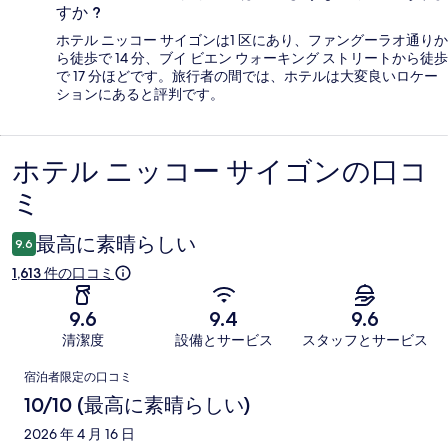
すか ?
ホテル ニッコー サイゴンは1 区にあり、ファングーラオ通りか
ら徒歩で 14 分、ブイ ビエン ウォーキング ストリートから徒歩
で 17 分ほどです。旅行者の間では、ホテルは大変良いロケー
ションにあると評判です。
ホテル ニッコー サイゴンの口コ
口
ミ
コ
ミ
最高に素晴らしい
9.6
1,613 件の口コミ
9.6
9.4
9.6
清潔度
設備とサービス
スタッフとサービス
口
宿泊者限定の口コミ
コ
10/10 (最高に素晴らしい)
ミ
2026 年 4 月 16 日