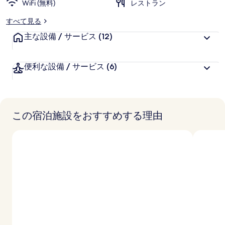
WiFi (無料)
好
レストラン
評
すべて見る
件
主な設備 / サービス
の
(12)
口
コ
便利な設備 / サービス
(6)
ミ
この宿泊施設をおすすめする理由