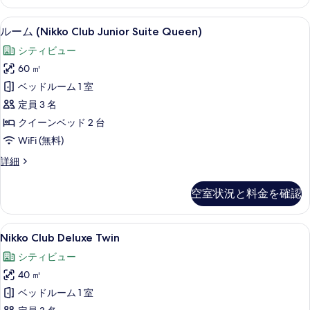
真
King
の
を
セーフティボックス (室内)、デスク
ル
8
詳
ルーム (Nikko Club Junior Suite Queen)
表
ー
細
シティビュー
示
ム
60 ㎡
す
(Nikko
ベッドルーム 1 室
Club
る
定員 3 名
Junior
クイーンベッド 2 台
Suite
Queen)
WiFi (無料)
の
ル
詳細
ー
す
ム
べ
空室状況と料金を確認
(Nikko
て
Club
Junior
の
Nikko
セーフティボックス (室内)、デスク
11
Suite
Nikko Club Deluxe Twin
Club
写
Queen)
シティビュー
の
Deluxe
真
詳
40 ㎡
Twin
を
細
の
ベッドルーム 1 室
表