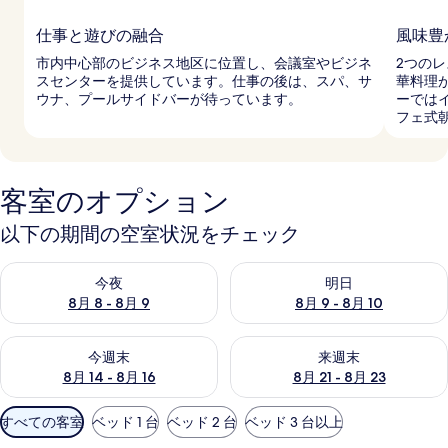
仕事と遊びの融合
風味豊
市内中心部のビジネス地区に位置し、会議室やビジネ
2つの
スセンターを提供しています。仕事の後は、スパ、サ
華料理
ウナ、プールサイドバーが待っています。
ーでは
フェ式
客室のオプション
以下の期間の空室状況をチェック
今夜 8月 8 - 8月 9 の空室状況をチェック
明日 8月 9 - 8月 10 の空室
今夜
明日
8月 8 - 8月 9
8月 9 - 8月 10
今週末 8月 14 - 8月 16 の空室状況をチェック
来週末 8月 21 - 8月 23 の
今週末
来週末
8月 14 - 8月 16
8月 21 - 8月 23
利
すべての客室
ベッド 1 台
ベッド 2 台
ベッド 3 台以上
用