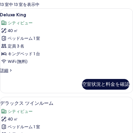
可
13 室中 13 室を表示中
能
Deluxe
セーフティボックス (室内)、デスク
7
Deluxe King
な
King
客
シティビュー
の
室
40 ㎡
す
の
ベッドルーム 1 室
べ
絞
定員 3 名
て
り
キングベッド 1 台
込
の
WiFi (無料)
み
写
条
Deluxe
詳細
真
件
King
を
の
空室状況と料金を確認
詳
表
細
示
セーフティボックス (室内)、デスク
デ
す
7
デラックス ツインルーム
ラ
る
シティビュー
ッ
40 ㎡
ク
ベッドルーム 1 室
ス