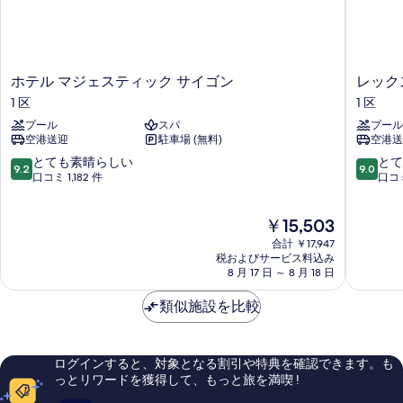
ン
シ
ル
ー
テ
ム
ィ
シ
ホ
レ
ホテル マジェスティック サイゴン
レック
テ
ビ
テ
ッ
1 区
1 区
ィ
ル
ク
ュ
ビ
プール
スパ
プール
マ
ス
ュ
ー
空港送迎
駐車場 (無料)
空港送
ジ
ホ
ー
(FREE
ェ
テ
10
10
とても素晴らしい
とて
(FREE
9.2
9.0
ス
ル
段
段
口コミ 1,182 件
口コミ
6PM
6PM
テ
1
階
階
Check
Check
ィ
区
中
中
out)
out)
現
￥15,503
ッ
9.2、
9.0、
の
在
ク
と
と
の
合計 ￥17,947
詳
の
サ
て
て
税およびサービス料込み
細
す
料
イ
8 月 17 日 ～ 8 月 18 日
も
も
金
ゴ
べ
素
素
は
ン
類似施設を比較
晴
晴
て
￥15,503
1
ら
ら
の
区
し
し
い、
い、
写
ログインすると、対象となる割引や特典を確認できます。も
口
口
っとリワードを獲得して、もっと旅を満喫 !
真
コ
コ