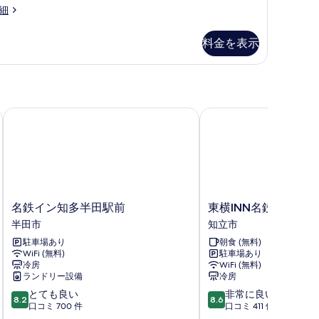
ー
て
細
ム
の
料金を表示
の
写
す
真
べ
を
て
表
名鉄イン知多半田駅前
東横INN名鉄知立駅前
の
示
写
す
真
る
を
表
名
東
名鉄イン知多半田駅前
東横INN名鉄知立駅前
示
鉄
横
半田市
知立市
す
イ
INN
駐車場あり
朝食 (無料)
ン
名
る
WiFi (無料)
駐車場あり
知
鉄
冷房
WiFi (無料)
多
知
ランドリー設備
冷房
半
立
10
10
とても良い
非常に良い
田
駅
8.2
8.6
段
段
口コミ 700 件
口コミ 411 件
駅
前