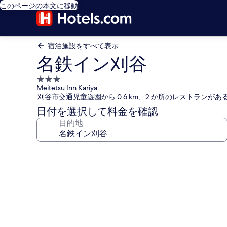
このページの本文に移動
宿泊施設をすべて表示
名鉄イン刈谷
3.0
Meitetsu Inn Kariya
つ
刈谷市交通児童遊園から 0.6 km、2 か所のレストランがあ
星
日付を選択して料金を確認
宿
目的地
泊
施
設
名
鉄
イ
ン
刈