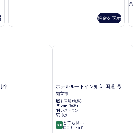
ー
ル
ス
詳
サ
ー
ー
ル
ペ
ツ
示
料金を表示
ム
リ
イ
ア
禁
ン
ダ
ル
煙
ブ
ー
24
ル
ム
ル
谷
ホテルルートイン知立-国道1号-
平
禁
ー
煙
米
ム
24
の
の
平
詳
米
す
細
の
べ
詳
ホ
細
刈谷
ホテルルートイン知立-国道1号-
て
テ
知立市
の
ル
駐車場 (無料)
ル
写
WiFi (無料)
ー
真
レストラン
ト
冷房
を
イ
10
とても良い
ン
8.0
表
段
件
口コミ 146 件
知