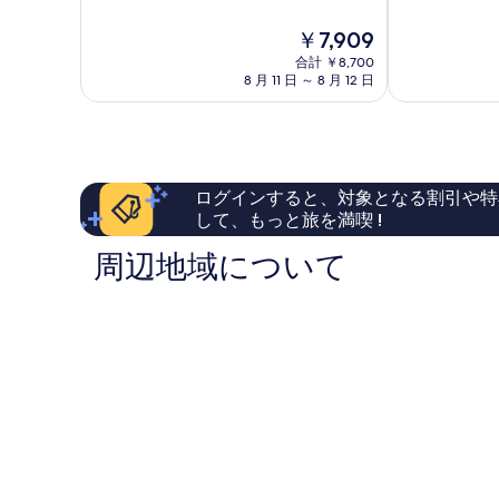
階
階
刈
市
中
中
谷
現
￥7,909
8.4、
7.8、
刈
在
と
良
谷
合計 ￥8,700
の
て
い、
8 月 11 日 ～ 8 月 12 日
市
料
も
口
金
良
コ
は
い、
ミ
￥7,909
口
99
コ
件
ログインすると、対象となる割引や特
ミ
件
して、もっと旅を満喫 !
303
の
件
口
周辺地域について
件
コ
の
ミ
口
コ
ミ