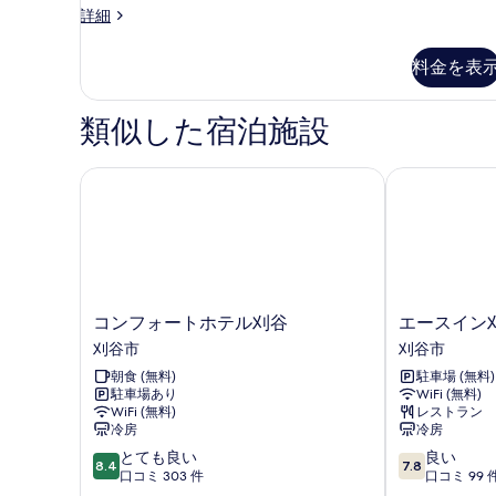
ー
モ
詳細
デ
ム
レ
料金を表
禁
ー
ト
煙
ツ
類似した宿泊施設
の
イ
ン
す
ル
コンフォートホテル刈谷
エースイン刈
べ
ー
て
ム
禁
の
煙
写
の
詳
真
細
コ
エ
コンフォートホテル刈谷
エースイン
を
ン
ー
刈谷市
刈谷市
表
フ
ス
朝食 (無料)
駐車場 (無料)
ォ
イ
示
駐車場あり
WiFi (無料)
ー
ン
WiFi (無料)
レストラン
す
ト
刈
冷房
冷房
ホ
谷
る
10
10
とても良い
良い
テ
刈
8.4
7.8
段
段
口コミ 303 件
口コミ 99 
ル
谷