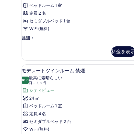
ミ
ル
ベッドルーム 1 室
示
10
ー
定員 2 名
す
件)
ム
セミダブルベッド 1 台
る
禁
WiFi (無料)
煙
シ
詳細
ン
の
グ
料金を表
す
ル
ル
べ
ー
モデレートツインルーム 禁煙 
モ
て
5
ム
モデレートツインルーム 禁煙
デ
禁
の
最高に素晴らしい
煙
10.0
10 点中 10.0
レ
(口
写
口コミ 2 件
の
コ
ー
シティビュー
真
詳
ミ
細
ト
24 ㎡
を
2
ツ
ベッドルーム 1 室
表
件)
イ
定員 4 名
示
ン
セミダブルベッド 2 台
す
ル
WiFi (無料)
る