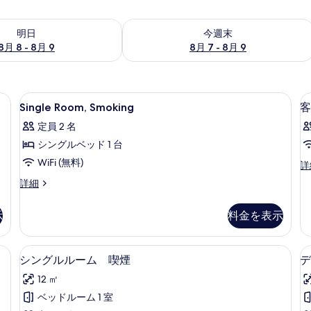
- 8月 9 の空室状況をチェック
今週末 8月 7 - 8月 9 の空室状況をチ
明日
今週末
8月 8 - 8月 9
8月 7 - 8月 9
トパソコン用作業スペース、アイロン / アイロン台
Single
羽毛の掛け布団、デスク、ノートパソコ
10
Single Room, Smoking
客
Room,
定員 2 名
Smoking
シングルベッド 1 台
の
WiFi (無料)
す
客
詳
室
べ
Single
詳細
の
Room,
て
詳
Smoking
細
示
料金を表示
の
の
詳
写
細
トパソコン用作業スペース、アイロン / アイロン台
羽毛の掛け布団、デスク、ノートパソコ
シ
真
8
シングルルーム 喫煙
デ
ン
を
12 ㎡
グ
表
ベッドルーム 1 室
ル
示