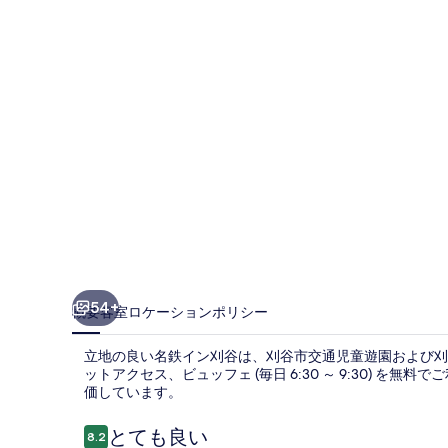
谷
の
写
真
ギ
ャ
ラ
リ
ー
54+
概要
客室
ロケーション
ポリシー
立地の良い名鉄イン刈谷は、刈谷市交通児童遊園および刈谷市
ットアクセス、ビュッフェ (毎日 6:30 ～ 9:30) 
価しています。
口
とても良い
8.2
10段階中8.2