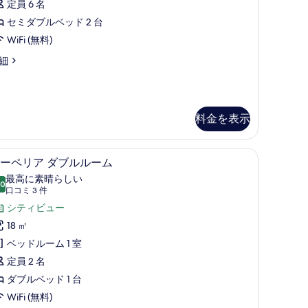
す
定員 6 名
ス
る
セミダブルベッド 2 台
ス
WiFi (無料)
ー
細
ペ
リ
ア
料金を表示
ツ
イ
ロン台
平米 | 羽毛の掛け布団、デスク、ノートパソコン用作業スペース、アイロン /
スーペリア ダブルルーム | 羽毛の掛け布団
ス
ン
6
ーペリア ダブルルーム
ー
ル
最高に素晴らしい
.0
10 点中 10.0
ペ
(口
ー
口コミ 3 件
コ
リ
シティビュー
ム
ミ
ア
18 ㎡
禁
3
ダ
ベッドルーム 1 室
煙
件)
ブ
定員 2 名
の
ル
ダブルベッド 1 台
す
ル
WiFi (無料)
べ