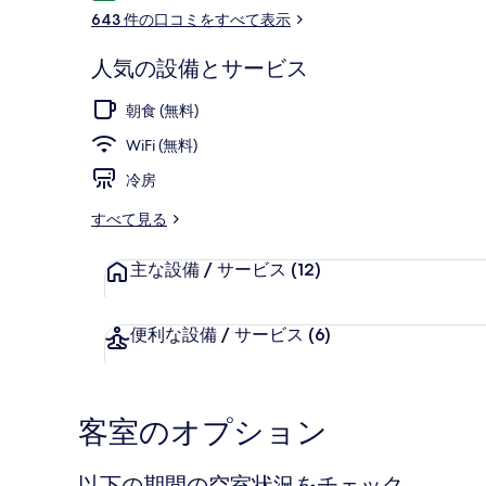
コ
643 件の口コミをすべて表示
ミ
人気の設備とサービス
ロビー応接ス
朝食 (無料)
WiFi (無料)
冷房
すべて見る
主な設備 / サービス
(12)
便利な設備 / サービス
(6)
客室のオプション
以下の期間の空室状況をチェック