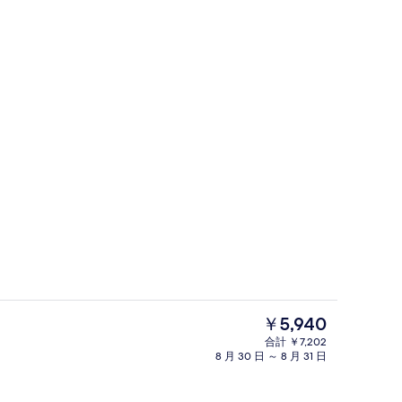
ランス
施設の入り口
現
￥5,940
在
合計 ￥7,202
の
8 月 30 日 ～ 8 月 31 日
スーペリア ダブルルーム | 羽毛の
料
金
は