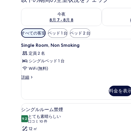
今夜 8月 7 - 8月 8 の空室状況をチェック
明日 8月 8 
今夜
8月 7 - 8月 8
利
すべての客室
ベッド 1 台
ベッド 2 台
用
Single
羽毛の掛け布団、デスク、ノー
可
16
Single Room, Non Smoking
Room,
能
定員 2 名
Non
な
シングルベッド 1 台
Smoking
客
の
WiFi (無料)
室
の
す
Single
詳細
絞
Room,
べ
Non
り
料金を表
て
Smoking
込
の
の
み
詳
羽毛の掛け布団、デスク、ノー
シ
写
条
8
細
シングルルーム禁煙
ン
真
件
とても素晴らしい
9.2
10 点中 9.2
グ
(口
を
口コミ 10 件
コ
ル
12 ㎡
表