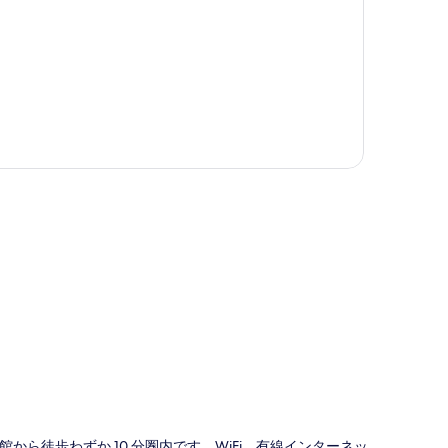
図
ら徒歩わずか 10 分圏内です。WiFi、有線インターネッ