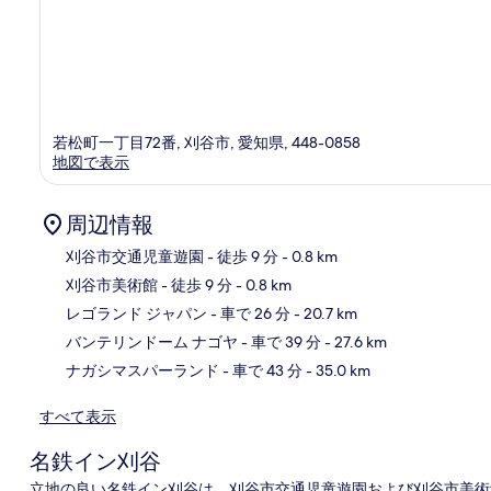
若松町一丁目72番, 刈谷市, 愛知県, 448-0858
地図で表示
周辺情報
刈谷市交通児童遊園
- 徒歩 9 分
- 0.8 km
刈谷市美術館
- 徒歩 9 分
- 0.8 km
地
レゴランド ジャパン
- 車で 26 分
- 20.7 km
バンテリンドーム ナゴヤ
- 車で 39 分
- 27.6 km
ナガシマスパーランド
- 車で 43 分
- 35.0 km
すべて表示
名鉄イン刈谷
立地の良い名鉄イン刈谷は、刈谷市交通児童遊園および刈谷市美術館か