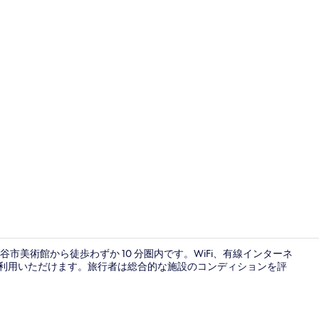
内部エント
美術館から徒歩わずか 10 分圏内です。WiFi、有線インターネ
を無料でご利用いただけます。旅行者は総合的な施設のコンディションを評
内装