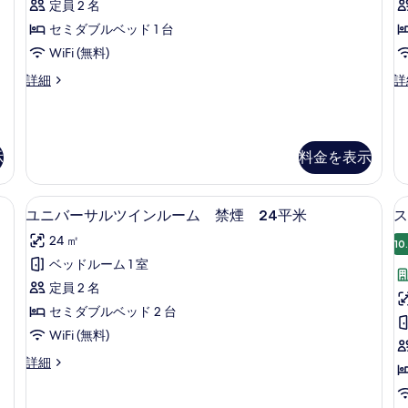
定員 2 名
ル
す
セミダブルベッド 1 台
ー
る
WiFi (無料)
ム
シ
デ
詳細
詳
喫
ン
ラ
煙
グ
ッ
ル
ク
の
ル
ス
示
料金を表示
す
ー
ス
ム
ー
べ
喫
ペ
| 羽毛の掛け布団、デスク、ノートパソコン用作業スペース、アイロン / アイ
ユニバーサルツインルーム 禁煙 24
ユ
て
煙
リ
6
ユニバーサルツインルーム 禁煙 24平米
ス
の
ア
ニ
の
24 ㎡
詳
ツ
10
バ
写
細
イ
ベッドルーム 1 室
ー
ン
真
定員 2 名
ル
サ
を
ー
セミダブルベッド 2 台
ル
表
ム
WiFi (無料)
禁
ツ
示
煙
ユ
詳細
イ
す
の
ニ
詳
ン
バ
る
細