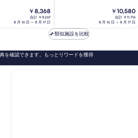
階
示
立-
中
国
す
現
現
￥8,368
￥10,580
8.0、
道
在
在
る
と
合計 ￥9,267
1
合計 ￥11,716
の
の
て
8 月 16 日 ～ 8 月 17 日
8 月 16 日 ～ 8 月 17 日
号-
料
料
も
知
金
金
良
類似施設を比較
立
は
は
い、
市
￥8,368
￥10,580
口
コ
典を確認できます。もっとリワードを獲得
ミ
146
件
件
の
口
コ
ミ