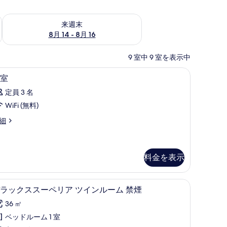
ェック
来週末 8月 14 - 8月 16 の空室状況をチェック
来週末
8月 14 - 8月 16
9 室中 9 室を表示中
ン用作業スペース、アイロン / アイロン台
羽毛の掛け布団、デスク、ノートパソコン用作
客
4
室
室
定員 3 名
の
WiFi (無料)
す
細
べ
て
の
料金を表示
写
真
ン用作業スペース、アイロン / アイロン台
羽毛の掛け布団、デスク、ノートパソコン用作
デ
6
ラックススーペリア ツインルーム 禁煙
を
ラ
表
36 ㎡
ッ
示
ベッドルーム 1 室
ク