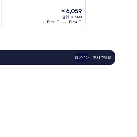
階
階
前
知
中
中
半
立
現
￥6,059
8.2、
8.6、
田
市
在
と
非
市
合計 ￥7,413
の
て
常
8 月 23 日 ～ 8 月 24 日
8 月 
料
も
に
金
良
良
は
い、
い、
￥6,059
口
口
コ
コ
ミ
ミ
ログイン
無料で登録
700
411
件
件
件
件
の
の
口
口
コ
コ
ミ
ミ