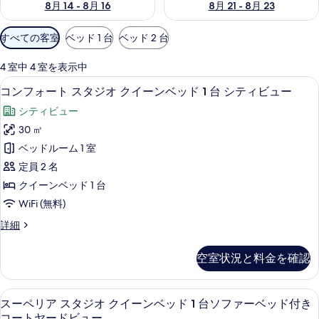
8月 14 - 8月 16
8月 21 - 8月 23
ー
利
すべての客室
ベッド 1 台
ベッド 2 台
用
可
4 室中 4 室を表示中
能
コンフォート スタジオ クイーンベッド 
コ
6
コンフォート スタジオ クイーンベッド 1 台 シティビュー
な
ン
客
シティビュー
フ
室
30 ㎡
ォ
の
ベッドルーム 1 室
ー
絞
定員 2 名
り
ト
クイーンベッド 1 台
込
ス
WiFi (無料)
み
タ
条
コ
詳細
ジ
件
ン
オ
フ
空室状況と料金を確認
ォ
ク
ー
イ
ト
コーヒー / ティーメーカー、冷蔵庫
ス
8
ス
スーペリア スタジオ クイーンベッド 1 台ソファーベッド付き
ー
ー
タ
コートヤードビュー