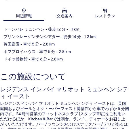
地図
周辺情報
交通案内
レストラン
トーンハレ ミュンヘン
- 徒歩 12 分
- 1.1 km
プリンツレーゲンテンシアター
- 徒歩 14 分
- 1.2 km
英国庭園
- 車で 5 分
- 2.8 km
ホフブロイハウス
- 車で 5 分
- 2.8 km
ドイツ博物館
- 車で 6 分
- 2.8 km
この施設について
レジデンス イン バイ マリオット ミュンヘン シテ
ィ イースト
レジデンス イン バイ マリオット ミュンヘン シティ イーストは、英国
庭園およびビールとオクトーバーフェスト博物館から車でわずか 5 分圏
内です。24 時間営業のフィットネスクラブ (スタッフ常駐)をご利用い
ただけるほか、Kitchen & Barでは朝食、ランチ、ディナーをお召し上
がりいただけます。バー / ラウンジおよびスナックバー / デリがあるほ