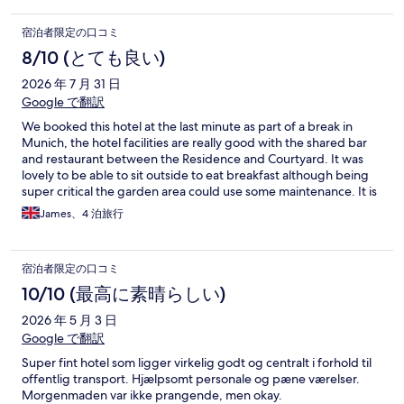
宿泊者限定の口コミ
8/10 (とても良い)
2026 年 7 月 31 日
Google で翻訳
We booked this hotel at the last minute as part of a break in
Munich, the hotel facilities are really good with the shared bar
and restaurant between the Residence and Courtyard. It was
lovely to be able to sit outside to eat breakfast although being
super critical the garden area could use some maintenance. It is
ideally suited to wander around the old town area where there
James、4 泊旅行
are plenty of bars and restaurants to eat at. It is possible to walk
into the central part of Munich for the shops but it is around 45
minutes so you are better off using the tram or a taxi to get
宿泊者限定の口コミ
across especially if you are shopping. It is also very handy that it
has a car park that is quite reasonable priced for a city centre.
10/10 (最高に素晴らしい)
2026 年 5 月 3 日
Google で翻訳
Super fint hotel som ligger virkelig godt og centralt i forhold til
offentlig transport. Hjælpsomt personale og pæne værelser.
Morgenmaden var ikke prangende, men okay.