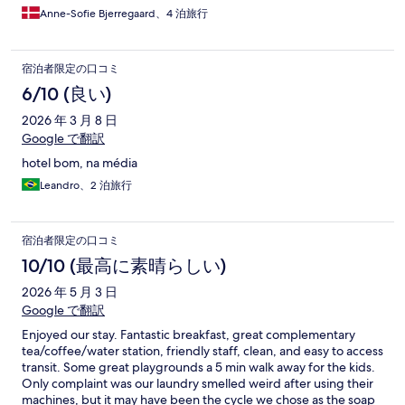
Anne-Sofie Bjerregaard、4 泊旅行
宿泊者限定の口コミ
6/10 (良い)
2026 年 3 月 8 日
Google で翻訳
hotel bom, na média
Leandro、2 泊旅行
宿泊者限定の口コミ
10/10 (最高に素晴らしい)
2026 年 5 月 3 日
Google で翻訳
Enjoyed our stay. Fantastic breakfast, great complementary
tea/coffee/water station, friendly staff, clean, and easy to access
transit. Some great playgrounds a 5 min walk away for the kids.
Only complaint was our laundry smelled weird after using their
machines, but it may have been the cycle we chose as the soap