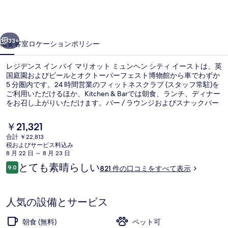
イ
ン
前へ
次へ
バ
33+
概要
客室
ロケーション
ポリシー
イ
レジデンス イン バイ マリオット ミュンヘン シティ イーストは、英
マ
国庭園およびビールとオクトーバーフェスト博物館から車でわずか
5 分圏内です。24 時間営業のフィットネスクラブ (スタッフ常駐)を
リ
ご利用いただけるほか、Kitchen & Barでは朝食、ランチ、ディナー
オ
をお召し上がりいただけます。バー / ラウンジおよびスナックバー
/ デリがあるほか、室内にはソファーベッドや冷蔵庫など便利な設
ッ
備が備わっています。親切なスタッフや朝食が旅行者の高い評価を
現
￥21,321
得ています。この宿泊施設からは歩いてすぐ公共交通機関を利用で
在
ト
合計 ￥22,813
きます。ハイデナウプラツ トラム停留所までは 3 分、地下鉄 東駅
の
税およびサービス料込み
までは 6 分です。
ロビー
ミ
料
8 月 22 日 ～ 8 月 23 日
金
口
とても素晴らしい
ュ
9.0
821 件の口コミをすべて表示
は
10段階中9.0
コ
￥21,321
ン
ミ
で
す
ヘ
人気の設備とサービス
ン
朝食 (無料)
ペット可