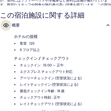
か、室内にはソファーベッドや冷蔵庫など便利な設備が備わっていま
す。親切なスタッフや朝食が旅行者の高い評価を得ています。この宿泊
施設からは歩いてすぐ公共交通機関を利用できます。ハイデナウプラツ
この宿泊施設に関する詳細
トラム停留所までは 3 分、地下鉄 東駅までは 6 分です。
概要
ホテルの規模
客室 : 125
5 フロア以上
チェックイン / チェックアウト
チェックイン : 15:00 ～ 正午
エクスプレス チェックアウト対応
アーリーチェックイン (空室状況による)
レイトチェックイン (空室状況による)
最低チェックイン年齢 : 18 歳
チェックアウト時刻 : 正午
レイトチェックアウト (空室状況による)