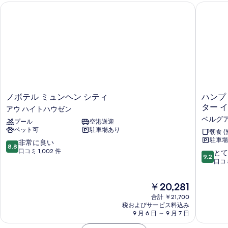
の
付
付
ノボテル ミュンヘン シティ
ハンプト
フ
ベ
き
す
き
ッ
コ
ァ
ド
べ
ー
コ
ー
1
ナ
て
ー
台
ベ
ー
の
ソ
ナ
の
ッ
フ
詳
写
ー
ァ
ド
細
真
ー
の
付
ベ
を
ノ
ハ
ノボテル ミュンヘン シティ
ハンプ
す
き
ッ
ボ
ン
ター 
表
アウ ハイトハウゼン
ド
べ
テ
テ
プ
付
ベルグ
示
プール
空港送迎
ル
ト
て
ラ
き
ペット可
駐車場あり
ミ
ン
朝食 (
す
の
テ
ス
駐車場
ュ
バ
10
非常に良い
ラ
8.8
る
写
ン
イ
段
口コミ 1,002 件
10
とて
コ
ス
9.2
ヘ
ヒ
階
段
口コミ
真
コ
ー
ン
ル
中
階
ー
を
シ
ト
8.8、
中
ト
ト
現
￥20,281
テ
ン
非
9.2、
表
ヤ
ヤ
在
ィ
ミ
常
合計 ￥21,700
と
ー
の
示
ア
税およびサービス料込み
ュ
に
ー
て
ド
料
9 月 6 日 ～ 9 月 7 日
ウ
ン
良
も
す
ド
ビ
金
ハ
ヘ
い、
素