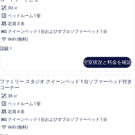
ン
ジ
ペ
30 ㎡
オ
ベ
リ
ク
ベッドルーム 1 室
ッ
イ
ア
定員 3 名
ー
ド
ス
ン
クイーンベッド 1 台およびダブルソファーベッド 1 台
1
ベ
タ
WiFi (無料)
台
ッ
ジ
ド
シ
ス
詳細
1
オ
ー
テ
台
ペ
ク
空室状況と料金を確認
シ
ィ
リ
イ
テ
ア
ビ
ィ
ス
ー
ファミリー スタジオ クイーンベッド 
フ
ュ
ビ
8
タ
ファミリー スタジオ クイーンベッド 1 台ソファーベッド付き
ン
ュ
ァ
ジ
ー
コーナー
ー
オ
ベ
ミ
の
の
35 ㎡
ク
ッ
詳
リ
イ
す
ベッドルーム 1 室
細
ド
ー
ー
べ
定員 4 名
ン
1
ス
て
ベ
クイーンベッド 1 台およびダブルソファーベッド 1 台
台
ッ
タ
の
WiFi (無料)
ド
ソ
ジ
写
1