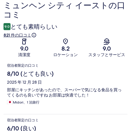
ミュンヘン シティ イーストの口
コ
コミ
ミ
とても素晴らしい
9.0
821 件の口コミ
9.0
8.2
9.0
清潔度
ロケーション
スタッフとサービス
口
宿泊者限定の口コミ
コ
8/10 (とても良い)
ミ
2025 年 12 月 28 日
部屋にキッチンがあったので、スーパーで気になる食品を買っ
てくるのも良いですね お部屋は快適でした！
Midori、1 泊旅行
宿泊者限定の口コミ
6/10 (良い)