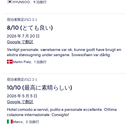
HYUNSOO、9 泊旅行
宿泊者限定の口コミ
8/10 (とても良い)
2026 年 7 月 20 日
Google で翻訳
Venligt personale. værelserne var ok, kunne godt have brugt en
ekstra støvsugning under sengene. Sovesofaen var dårlig.
Martin Platz、1 泊旅行
宿泊者限定の口コミ
10/10 (最高に素晴らしい)
2026 年 5 月 5 日
Google で翻訳
Hotel comodo ai servizi, pulito e personale eccellente. Ottima
colazione internazionale. Consiglio!
Marco、2 泊旅行