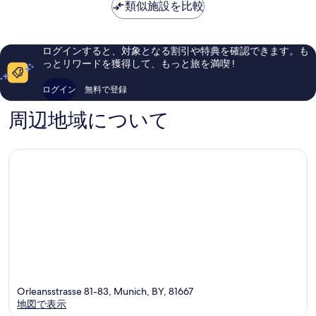
ュ
る
は
類似施設を比較
ビ
イ
ン
口
晴
ー
￥20,281
ト
シ
コ
ら
ュ
の
ハ
テ
ミ
し
詳
ー
ウ
ィ
1,002
い、
ログインすると、対象となる割引や特典を確認できます。も
細
ゼ
セ
件
口
の
っとリワードを獲得して、もっと旅を満喫 !
ン
ン
件
コ
す
タ
の
ミ
ログイン
無料で登録
ー
口
294
べ
イ
コ
件
周辺地域について
て
ー
ミ
件
ス
の
の
ト
口
写
ベ
コ
真
ル
ミ
グ
を
ア
表
ム
ラ
示
イ
す
ム
る
Orleansstrasse 81-83, Munich, BY, 81667
地図で表示