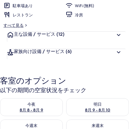
シ
駐車場あり
WiFi (無料)
テ
レストラン
冷房
ィ
すべて見る
イ
主な設備 / サービス
(12)
ー
ス
家族向け設備 / サービス
(6)
ト
の
写
客室のオプション
真
以下の期間の空室状況をチェック
ギ
今夜 8月 8 - 8月 9 の空室状況をチェック
明日 8月 9 - 8月 10 の空室
ャ
今夜
明日
8月 8 - 8月 9
8月 9 - 8月 10
ラ
今週末 8月 14 - 8月 16 の空室状況をチェック
来週末 8月 21 - 8月 23 の
リ
今週末
来週末