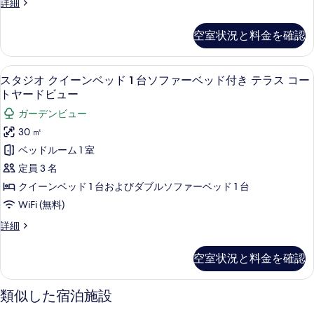
フ
詳細
フ
台
オ
ァ
真
ァ
ソ
ミ
ク
を
空室状況と料金を確認
フ
リ
ー
イ
ァ
表
ー
ベ
ー
ス
ー
示
スタジオ クイーンベッド 1 台ソファ
ス
ベ
7
タ
ッ
スタジオ クイーンベッド 1 台ソファーベッド付き テラス コー
ン
ッ
す
タ
ジ
トヤードビュー
ド
ド
オ
ベ
る
ジ
付
ガーデンビュー
付
ク
ッ
き
オ
イ
30 ㎡
き
コ
ド
ー
ク
ベッドルーム 1 室
ー
コ
ン
1
イ
ト
ベ
定員 3 名
ー
台
ヤ
ッ
ー
クイーンベッド 1 台およびダブルソファーベッド 1 台
ト
ー
ド
ソ
ン
ド
1
WiFi (無料)
ヤ
フ
ビ
台
ベ
ー
ス
詳細
ュ
ァ
ソ
ッ
タ
ー
フ
ド
ー
ジ
の
ド
ァ
空室状況と料金を確認
ビ
オ
詳
ベ
ー
1
ク
細
ュ
ベ
ッ
台
イ
ッ
類似した宿泊施設
ー
ー
ド
ド
ソ
ン