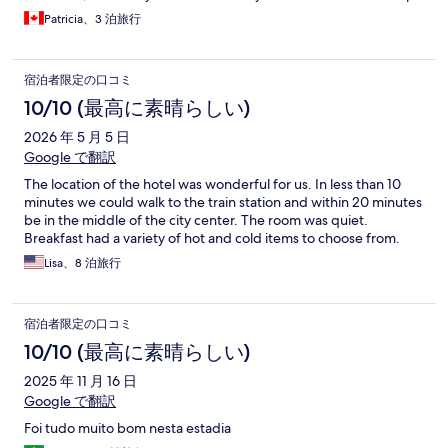
didn’t all rinse out.
Patricia、3 泊旅行
宿泊者限定の口コミ
10/10 (最高に素晴らしい)
2026 年 5 月 5 日
Google で翻訳
The location of the hotel was wonderful for us. In less than 10
minutes we could walk to the train station and within 20 minutes
be in the middle of the city center. The room was quiet.
Breakfast had a variety of hot and cold items to choose from.
Lisa、8 泊旅行
宿泊者限定の口コミ
10/10 (最高に素晴らしい)
2025 年 11 月 16 日
Google で翻訳
Foi tudo muito bom nesta estadia