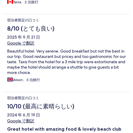
Tania、2 泊旅行
宿泊者限定の口コミ
8/10 (とても良い)
2025 年 9 月 21 日
Google で翻訳
Beautiful hotel. Very serene. Good breakfast but not the best in
our trip. Good restaurant but pricey and too gastronomic for our
taste. Taxis from the hotel for a 3 mile trip were extortionate and
maybe the hotel should arrange a shuttle to give guests a bit
more choice.
Alison、3 泊旅行
宿泊者限定の口コミ
10/10 (最高に素晴らしい)
2024 年 6 月 19 日
Google で翻訳
Great hotel with amazing food & lovely beach club