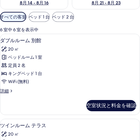
8月 14 - 8月 16
8月 21 - 8月 23
利
すべての客室
ベッド 1 台
ベッド 2 台
用
可
6 室中 6 室を表示中
能
ダブルルーム 別館 | 高級寝具、ミニ
ダ
4
ダブルルーム 別館
な
ブ
客
20 ㎡
ル
室
ベッドルーム 1 室
ル
の
定員 2 名
ー
絞
キングベッド 1 台
り
ム
WiFi (無料)
込
別
み
ダ
詳細
館
ブ
条
の
ル
件
空室状況と料金を確認
ル
す
ー
べ
ム
ツインルーム テラス | 高級寝具、ミ
ツ
4
別
ツインルーム テラス
て
イ
館
の
20 ㎡
の
ン