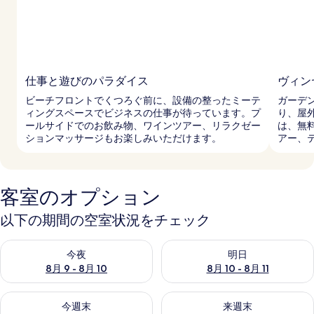
仕事と遊びのパラダイス
ヴィン
ビーチフロントでくつろぐ前に、設備の整ったミーテ
ガーデ
ィングスペースでビジネスの仕事が待っています。プ
り、屋
ールサイドでのお飲み物、ワインツアー、リラクゼー
は、無
ションマッサージもお楽しみいただけます。
アー、
客室のオプション
以下の期間の空室状況をチェック
今夜 8月 9 - 8月 10 の空室状況をチェック
明日 8月 10 - 8月 11 の空
今夜
明日
8月 9 - 8月 10
8月 10 - 8月 11
今週末 8月 14 - 8月 16 の空室状況をチェック
来週末 8月 21 - 8月 23 の
今週末
来週末