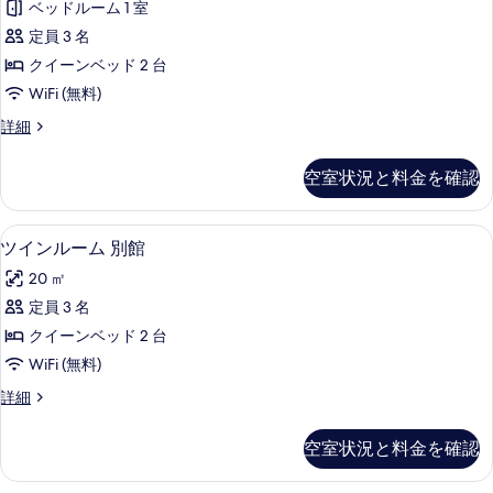
詳
写
ベッドルーム 1 室
ル
細
真
定員 3 名
ー
を
クイーンベッド 2 台
ム
表
WiFi (無料)
テ
示
ツ
詳細
ラ
イ
す
ス
ン
空室状況と料金を確認
る
ル
の
ー
す
ム
ツインルーム 別館 | 高級寝具、ミニ
ツ
4
テ
ツインルーム 別館
べ
イ
ラ
て
20 ㎡
ス
ン
の
の
定員 3 名
ル
詳
写
クイーンベッド 2 台
細
ー
真
WiFi (無料)
ム
を
ツ
詳細
別
イ
表
館
ン
空室状況と料金を確認
示
ル
の
ー
す