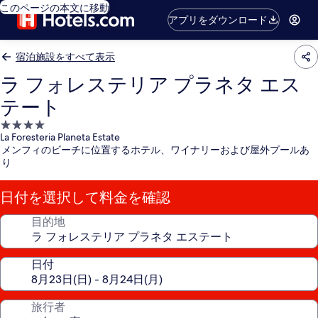
このページの本文に移動
アプリをダウンロード
宿泊施設をすべて表示
ラ フォレステリア プラネタ エス
テート
4.0
La Foresteria Planeta Estate
つ
メンフィのビーチに位置するホテル、ワイナリーおよび屋外プールあ
星
り
宿
泊
日付を選択して料金を確認
施
設
目的地
日付
旅行者