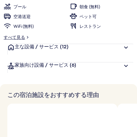
写
プール
朝食 (無料)
真
空港送迎
ペット可
ギ
WiFi (無料)
レストラン
ャ
すべて見る
ラ
主な設備 / サービス
(12)
リ
ー
家族向け設備 / サービス
(6)
この宿泊施設をおすすめする理由