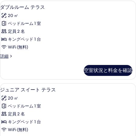
す
ム
高級寝具、ミニバー、セーフティボック
ダ
る
5
別
ダブルルーム テラス
べ
ブ
館
て
20 ㎡
の
ル
詳
の
ベッドルーム 1 室
ル
細
写
定員 2 名
ー
真
キングベッド 1 台
ム
を
WiFi (無料)
テ
表
ダ
詳細
ラ
ブ
示
ス
ル
空室状況と料金を確認
す
ル
の
ー
る
す
ム
ジュニア スイート テラス | 高級寝具
ジ
5
テ
ジュニア スイート テラス
べ
ュ
ラ
て
20 ㎡
ス
ニ
の
の
ベッドルーム 1 室
ア
詳
写
定員 2 名
細
ス
真
キングベッド 1 台
イ
を
WiFi (無料)
ー