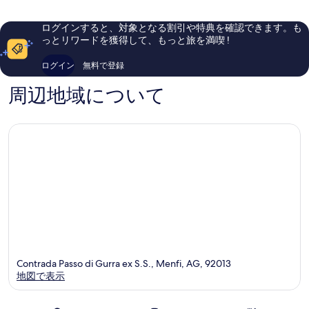
ク
し
コ
ラ
い、
ミ
ログインすると、対象となる割引や特典を確認できます。も
ブ
口
8
っとリワードを獲得して、もっと旅を満喫 !
Menfi
コ
件
ミ
件
ログイン
無料で登録
15
の
件
口
周辺地域について
件
コ
の
ミ
口
コ
ミ
Contrada Passo di Gurra ex S.S., Menfi, AG, 92013
地図で表示