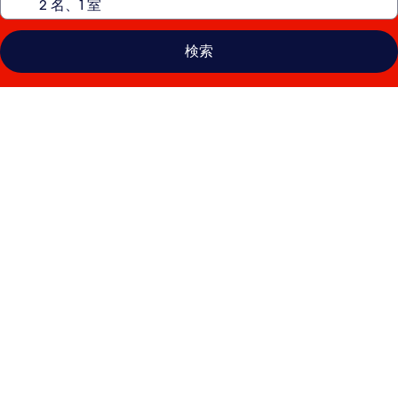
検索
ラ
フ
ォ
レ