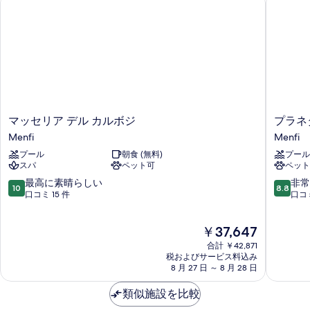
ル
ー
の
ム
す
テ
ラ
べ
ス
て
の
の
詳
細
写
マ
プ
マッセリア デル カルボジ
プラネ
真
ッ
ラ
Menfi
Menfi
を
セ
ネ
プール
朝食 (無料)
プール
リ
タ
表
スパ
ペット可
ペット
ア
カ
示
デ
ン
10
10
最高に素晴らしい
非常
10
8.8
ル
ト
段
段
口コミ 15 件
口コミ
す
カ
リ
階
階
る
ル
ー
中
中
現
￥37,647
ボ
ハ
10.0、
8.8、
在
ジ
ウ
最
非
合計 ￥42,871
の
Menfi
ス
高
常
税およびサービス料込み
料
8 月 27 日 ～ 8 月 28 日
&
に
に
金
ビ
素
良
は
類似施設を比較
ー
晴
い、
￥37,647
チ
ら
口