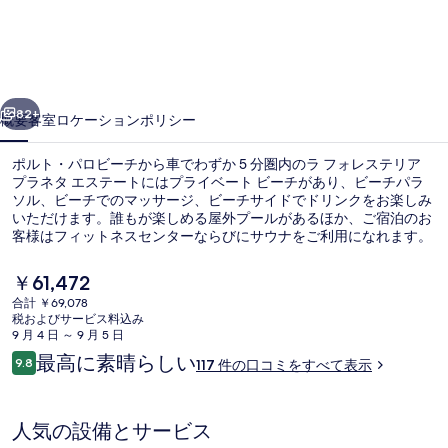
ス
テ
リ
前へ
次へ
ア
82+
概要
客室
ロケーション
ポリシー
プ
ポルト・パロビーチから車でわずか 5 分圏内のラ フォレステリア
ラ
プラネタ エステートにはプライベート ビーチがあり、ビーチパラ
ソル、ビーチでのマッサージ、ビーチサイドでドリンクをお楽しみ
ネ
いただけます。誰もが楽しめる屋外プールがあるほか、ご宿泊のお
タ
客様はフィットネスセンターならびにサウナをご利用になれます。
レストランでお食事をお召し上がりいただけるほか、バー / ラウン
エ
ジでは冷たいお飲み物をお楽しみいただけます。その他の設備とし
現
￥61,472
てワイナリー、プールサイドバー、およびスチームサウナなどが、
在
ス
合計 ￥69,078
このブティックホテルに備わっています。
の
税およびサービス料込み
屋外プール、プール パラソル、サン
テ
料
9 月 4 日 ～ 9 月 5 日
金
口
最高に素晴らしい
ー
9.8
117 件の口コミをすべて表示
は
10段階中9.8
コ
￥61,472
ト
ミ
で
す
の
人気の設備とサービス