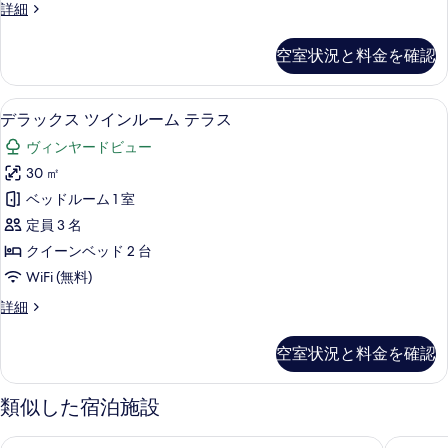
表
ジ
詳細
ト
ュ
示
テ
ニ
空室状況と料金を確認
す
ア
ラ
ス
る
ス
イ
デラックス ツインルーム テラス | 
デ
5
ー
デラックス ツインルーム テラス
の
ラ
ト
す
ヴィンヤードビュー
テ
ッ
ラ
べ
30 ㎡
ク
ス
て
ベッドルーム 1 室
の
ス
詳
の
定員 3 名
ツ
細
写
クイーンベッド 2 台
イ
真
WiFi (無料)
ン
を
デ
詳細
ル
ラ
表
ー
ッ
空室状況と料金を確認
示
ク
ム
ス
す
テ
ツ
類似した宿泊施設
る
イ
ラ
ン
マッセリア デル カルボジ
プラネタ
ス