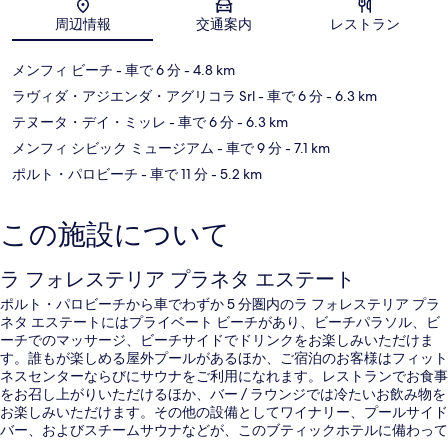
地図
周辺情報
交通案内
レストラン
メンフィ ビーチ
- 車で 6 分
- 4.8 km
ラヴィダ・アジエンダ・アグリコラ Srl
- 車で 6 分
- 6.3 km
テヌータ・デイ・ミッレ
- 車で 6 分
- 6.3 km
メンフィ シビック ミュージアム
- 車で 9 分
- 7.1 km
ポルト・パロビーチ
- 車で 11 分
- 5.2 km
この施設について
ラ フォレステリア プラネタ エステート
ポルト・パロビーチから車でわずか 5 分圏内のラ フォレステリア プラ
ネタ エステートにはプライベート ビーチがあり、ビーチパラソル、ビ
ーチでのマッサージ、ビーチサイドでドリンクをお楽しみいただけま
す。誰もが楽しめる屋外プールがあるほか、ご宿泊のお客様はフィット
ネスセンターならびにサウナをご利用になれます。レストランでお食事
をお召し上がりいただけるほか、バー / ラウンジでは冷たいお飲み物を
お楽しみいただけます。その他の設備としてワイナリー、プールサイド
バー、およびスチームサウナなどが、このブティックホテルに備わって
います。