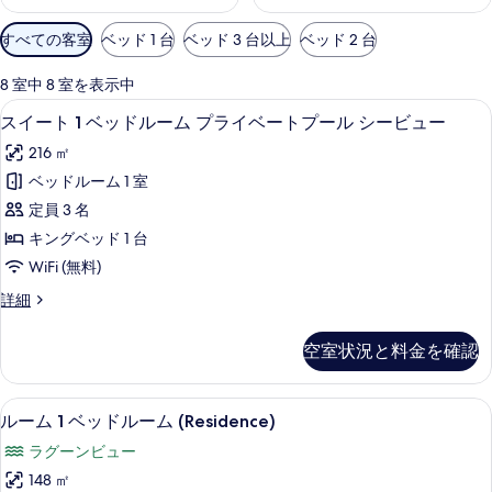
利
すべての客室
ベッド 1 台
ベッド 3 台以上
ベッド 2 台
用
可
8 室中 8 室を表示中
能
プライベートプール
ス
15
スイート 1 ベッドルーム プライベートプール シービュー
な
イ
客
216 ㎡
ー
室
ベッドルーム 1 室
ト
の
定員 3 名
1
絞
キングベッド 1 台
り
ベ
WiFi (無料)
込
ッ
み
ス
詳細
ド
イ
条
ル
ー
件
空室状況と料金を確認
ト
ー
1
ム
ベ
40 インチの液晶テレビ (衛星放送視聴
ル
7
ッ
プ
ルーム 1 ベッドルーム (Residence)
ー
ド
ラ
ラグーンビュー
ル
ム
イ
ー
148 ㎡