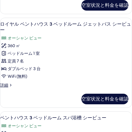
ム
を
ム
写
空室状況と料金を確認
2
(Residence)
表
真
ベ
の
示
ッ
を
40 インチの液晶テレビ (衛星放送視聴
ロ
す
17
ド
ロイヤル ペントハウス 3 ベッドルーム ジェットバス シービュ
す
表
イ
ル
ー
べ
る
ー
示
ヤ
て
オーシャン ビュー
ム
す
ル
(Residence)
の
360 ㎡
の
る
ペ
写
ベッドルーム 1 室
詳
ン
細
真
定員 7 名
ト
を
ダブルベッド 3 台
ハ
表
WiFi (無料)
ウ
示
ロ
詳細
ス
イ
す
ヤ
3
空室状況と料金を確認
る
ル
ベ
ペ
ッ
ン
ペントハウス 3 ベッドルーム スパ浴
ペ
16
ト
ペントハウス 3 ベッドルーム スパ浴槽 シービュー
ド
ン
ハ
オーシャン ビュー
ル
ウ
ト