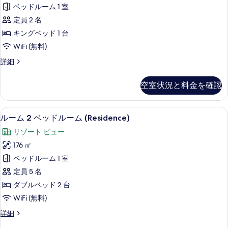
ッ
ム
ー
ベッドルーム 1 室
プ
ク
ト
ラ
定員 2 名
ル
イ
プ
キングベッド 1 台
ベ
ー
ー
WiFi (無料)
ー
ム
ト
ル
ク
詳細
プ
キ
ラ
シ
ー
ン
シ
ル
ー
空室状況と料金を確認
ッ
グ
シ
ビ
ク
ー
ベ
ル
ュ
ビ
40 インチの液晶テレビ (衛星放送視聴
ル
7
ー
ルーム 2 ベッドルーム (Residence)
ッ
ュ
ー
ー
ム
ー
ド
リゾート ビュー
キ
の
ム
の
ン
1
176 ㎡
詳
す
2
グ
細
台
ベッドルーム 1 室
ベ
ベ
べ
の
ッ
定員 5 名
ッ
て
ド
す
ダブルベッド 2 台
1
ド
の
べ
WiFi (無料)
台
ル
写
の
て
ル
詳細
ー
真
詳
ー
の
細