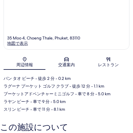
の
ビ
ュ
ュ
写
ー
ー
真
の
の
詳
を
す
細
表
べ
35 Moo 4, Choeng Thale, Phuket, 83110
示
て
地図で表示
す
の
る
写
地図
真
周辺情報
交通案内
レストラン
を
バン タオ ビーチ
- 徒歩 2 分
- 0.2 km
表
ラグーナ プーケット ゴルフ クラブ
- 徒歩 12 分
- 1.1 km
示
プーケットアドベンチャーミニゴルフ
- 車で 8 分
- 5.0 km
す
ラヤン ビーチ
- 車で 9 分
- 5.0 km
る
スリン ビーチ
- 車で 11 分
- 8.1 km
この施設について