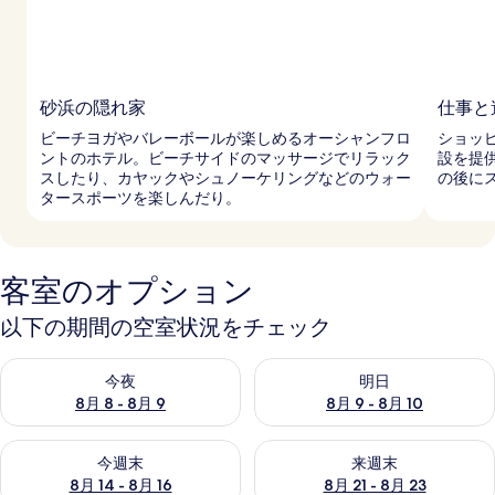
砂浜の隠れ家
仕事と
ビーチヨガやバレーボールが楽しめるオーシャンフロ
ショッ
ントのホテル。ビーチサイドのマッサージでリラック
設を提
スしたり、カヤックやシュノーケリングなどのウォー
の後に
タースポーツを楽しんだり。
客室のオプション
以下の期間の空室状況をチェック
今夜 8月 8 - 8月 9 の空室状況をチェック
明日 8月 9 - 8月 10 の空室
今夜
明日
8月 8 - 8月 9
8月 9 - 8月 10
今週末 8月 14 - 8月 16 の空室状況をチェック
来週末 8月 21 - 8月 23 の
今週末
来週末
8月 14 - 8月 16
8月 21 - 8月 23