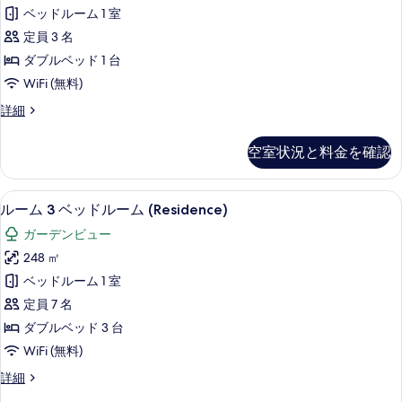
1
ム
ベ
ベッドルーム 1 室
プ
ベ
ー
ラ
定員 3 名
ッ
イ
ト
ダブルベッド 1 台
ベ
ド
プ
WiFi (無料)
ー
ル
ト
ー
ル
詳細
ー
プ
ー
ル
ー
ム
ム
ル
シ
空室状況と料金を確認
1
(Residence)
シ
ー
ベ
ー
の
ッ
ビ
ビ
40 インチの液晶テレビ (衛星放送視聴
ル
す
11
ド
ルーム 3 ベッドルーム (Residence)
ュ
ュ
ー
ル
べ
ー
ガーデンビュー
ー
ー
ム
の
て
ム
248 ㎡
詳
の
3
(Residence)
の
細
ベッドルーム 1 室
の
ベ
す
写
詳
定員 7 名
ッ
べ
細
真
ダブルベッド 3 台
ド
て
を
WiFi (無料)
ル
の
表
ル
詳細
ー
写
示
ー