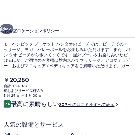
ッ
ク
前へ
次へ
プ
162+
概要
客室
ロケーション
ポリシー
ー
モーベンピック プーケット バンタオのビーチでは、ビーチでのマ
ケ
ッサージ、ヨガ、バレーボールをお楽しみいただけます。また、バ
ン タオ ビーチから歩いてすぐです。屋外プールをお楽しみいただ
ッ
けるほか、ご宿泊のお客様は館内スパでマッサージ、アロマテラピ
ト
ー、およびマニキュア / ペディキュアをご満喫いただけます。ガー
デン ビューのThe Palm Cuisineでは、朝食、ランチ、およびディナ
バ
ーをお召し上がりいただけます。 この高級ホテルにあるその他設備
現
￥20,280
にはキッズクラブ (無料)、プールサイドバー、およびフィットネス
在
ン
合計 ￥24,073
センターがあります。旅行者は親切なスタッフを評価しています。
の
税およびサービス料込み
ロイヤル ペントハウス 3 ベッドルー
タ
料
8 月 29 日 ～ 8 月 30 日
金
口
最高に素晴らしい
オ
9.4
309 件の口コミをすべて表示
は
10段階中9.4
コ
￥20,280
の
ミ
で
す
写
人気の設備とサービス
真