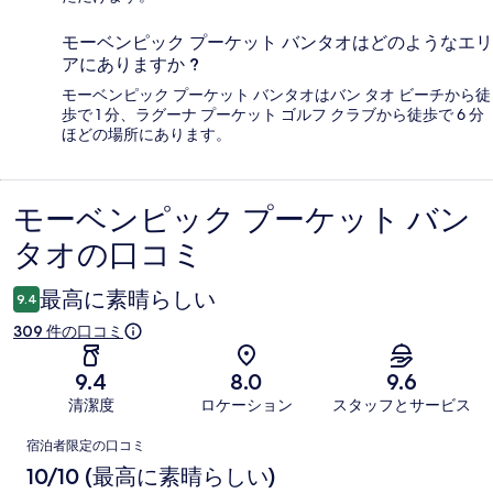
モーベンピック プーケット バンタオはどのようなエリ
アにありますか ?
モーベンピック プーケット バンタオはバン タオ ビーチから徒
歩で 1 分、ラグーナ プーケット ゴルフ クラブから徒歩で 6 分
ほどの場所にあります。
モーベンピック プーケット バン
口
タオの口コミ
コ
ミ
最高に素晴らしい
9.4
309 件の口コミ
9.4
8.0
9.6
清潔度
ロケーション
スタッフとサービス
口
宿泊者限定の口コミ
コ
10/10 (最高に素晴らしい)