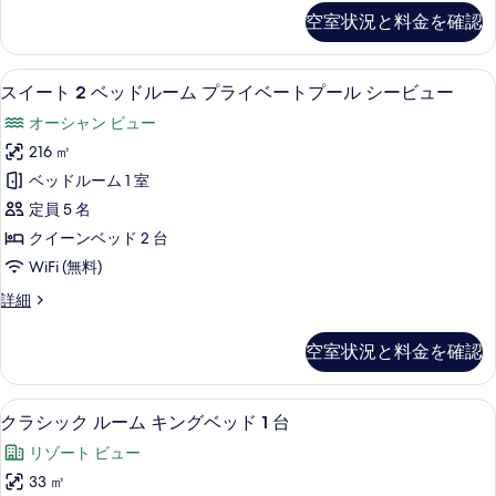
ム
真
ム
す
空室状況と料金を確認
3
(Residence)
を
る
ベ
の
表
ッ
プライベートプール
ス
す
16
ド
スイート 2 ベッドルーム プライベートプール シービュー
示
イ
ル
べ
す
オーシャン ビュー
ー
ー
て
ム
る
216 ㎡
ト
(Residence)
の
ベッドルーム 1 室
の
2
写
詳
定員 5 名
ベ
細
真
クイーンベッド 2 台
ッ
を
WiFi (無料)
ド
表
ス
詳細
ル
示
イ
ー
ー
す
空室状況と料金を確認
ト
ム
る
2
プ
ベ
部屋からの景観
ク
4
ッ
ラ
クラシック ルーム キングベッド 1 台
ラ
ド
イ
リゾート ビュー
ル
シ
ベ
ー
33 ㎡