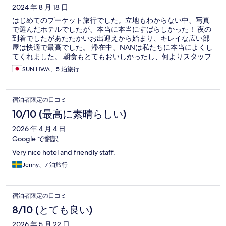
ミ
2024 年 8 月 18 日
はじめてのプーケット旅行でした。立地もわからない中、写真
で選んだホテルでしたが、本当に本当にすばらしかった！ 夜の
到着でしたがあたたかいお出迎えから始まり、キレイな広い部
屋は快適で最高でした。 滞在中、NANは私たちに本当によくし
てくれました。 朝食もとてもおいしかったし、何よりスタッフ
のみなさんがいつも笑顔で親切にしてくれました。 チェックア
SUN HWA、5 泊旅行
ウトではFANGがとても丁寧に対応してくれました。 また必ず
訪れたいプーケット、次回もまたモーベンピックホテルに宿泊
したいです。 私たちの家族旅行が最高の思い出になりました。
宿泊者限定の口コミ
モーベンピックホテルのスタッフ皆さんに感謝します✨️
10/10 (最高に素晴らしい)
2026 年 4 月 4 日
Google で翻訳
Very nice hotel and friendly staff.
Jenny、7 泊旅行
宿泊者限定の口コミ
8/10 (とても良い)
2026 年 5 月 22 日