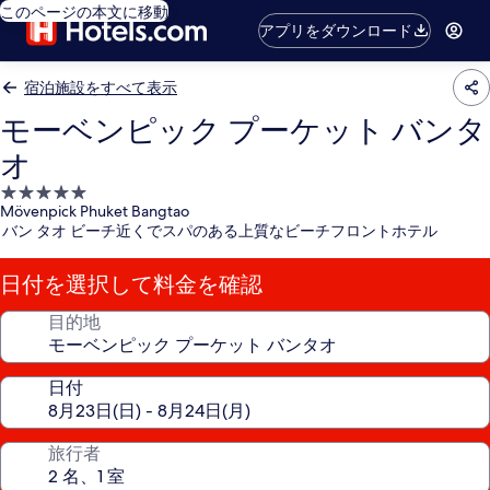
このページの本文に移動
アプリをダウンロード
宿泊施設をすべて表示
モーベンピック プーケット バンタ
オ
5.0
Mövenpick Phuket Bangtao
つ
バン タオ ビーチ近くでスパのある上質なビーチフロントホテル
星
宿
日付を選択して料金を確認
泊
施
目的地
設
日付
旅行者