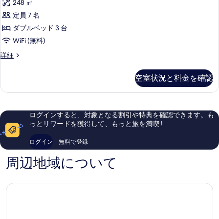
ス
248 ㎡
ー
ハ
3
定員 7 名
ム
ベ
ウ
ッ
ダブルベッド 3 台
ジ
ス
ド
WiFi (無料)
ェ
ル
3
ー
ッ
ペ
詳細
ベ
ム
ン
ト
ッ
ジ
ト
空室状況と料金を確認
バ
ェ
ハ
ド
ッ
ウ
ス
ル
ト
ス
シ
バ
3
ー
ログインすると、対象となる割引や特典を確認できます。も
ス
ベ
ー
ム
っとリワードを獲得して、もっと旅を満喫 !
シ
ッ
ビ
ー
ス
ド
ビ
ログイン
無料で登録
ル
ュ
パ
ュ
ー
ー
周辺地域について
ー
浴
ム
の
の
ス
槽
詳
パ
す
シ
細
浴
べ
槽
ー
シ
て
ビ
ー