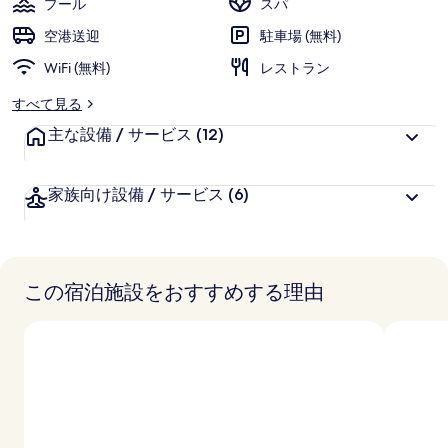
プール
スパ
ギ
空港送迎
駐車場 (無料)
ャ
WiFi (無料)
レストラン
ラ
すべて見る
リ
主な設備 / サービス
(12)
ー
家族向け設備 / サービス
(6)
この宿泊施設をおすすめする理由