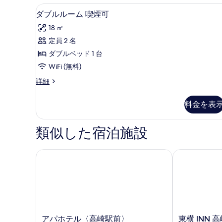
ル
羽毛の掛け布団、デスク、遮光カー
ダ
禁
ル
5
ダブルルーム 喫煙可
ー
ブ
煙
18 ㎡
ム
ル
の
禁
定員 2 名
ル
煙
す
ダブルベッド 1 台
の
ー
べ
詳
WiFi (無料)
ム
て
細
ダ
詳細
喫
の
ブ
煙
ル
写
料金を表
ル
可
真
ー
の
を
ム
類似した宿泊施設
喫
す
表
煙
べ
示
可
アパホテル〈高崎駅前〉
東横 INN 高崎
の
て
す
詳
の
る
細
写
真
を
ア
東
アパホテル〈高崎駅前〉
東横 INN 