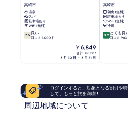
パ
横
表
高崎市
高崎市
ホ
INN
示
温泉
朝食 (無料)
テ
高
スパ
駐車場あり
す
ル
崎
駐車場あり
WiFi (無料)
〈高
駅
る
WiFi (無料)
冷房
崎
西
10
10
良い
とても良
駅
口
7.6
8.2
段
段
口コミ 1,000 件
口コミ 963
前〉
1
階
階
高
高
現
￥6,849
中
中
崎
崎
在
7.6、
8.2、
合計 ￥8,587
市
市
の
8 月 30 日 ～ 8 月 31 日
良
と
料
い、
て
金
口
も
は
コ
良
￥6,849
ミ
い、
1,000
口
ログインすると、対象となる割引や特
件
コ
して、もっと旅を満喫 !
件
ミ
の
963
周辺地域について
口
件
コ
件
ミ
の
口
コ