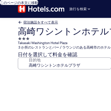
このページの本文に移動
旅行を検索
宿泊施設をすべて表示
高崎ワシントンホテル
3.0
Takasaki Washington Hotel Plaza
つ
3 か所のレストランとバー / ラウンジのある高崎市のホテル
星
日付を選択して料金を確認
宿
目的地
泊
施
設
高
崎
ワ
シ
ン