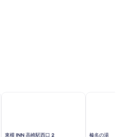
iFi (無料)
イ
ズ
ベ
ッ
ド
台
禁
煙
の
す
べ
東横 INN 高崎駅西口 2
榛名の湯 ドーミーイ
て
の
写
真
を
東
榛
東横 INN 高崎駅西口 2
榛名の湯 ドーミー