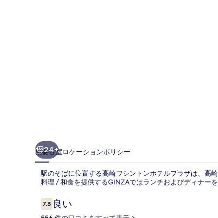
ト
ン
ホ
テ
ル
プ
ラ
ザ
の
写
24+
概要
客室
ロケーション
ポリシー
真
駅のそばに位置する高崎ワシントンホテルプラザは、高崎
ギ
料理 / 和食を提供するGINZAではランチおよびディナ
ャ
口
良い
7.8
ラ
10段階中7.8
コ
556 件の口コミをすべて表示