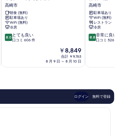
表
横
名
高崎市
高崎市
INN
の
示
朝食 (無料)
駐車場あり
高
湯
駐車場あり
WiFi (無料)
す
崎
ド
WiFi (無料)
レストラン
駅
ー
る
冷房
冷房
西
ミ
10
10
とても良い
非常に良い
口
ー
8.0
8.8
段
段
口コミ 606 件
口コミ 526 件
2
イ
階
階
高
ン
現
￥8,849
中
中
崎
高
在
8.0、
8.8、
合計 ￥9,763
市
崎
の
8 月 9 日 ～ 8 月 10 日
9 
と
非
高
料
て
常
崎
金
も
に
市
は
良
良
￥8,849
い、
い、
口
口
コ
コ
ログイン
無料で登録
ミ
ミ
606
526
件
件
件
件
の
の
口
口
コ
コ