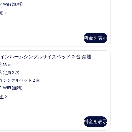
ー
】
の
WiFi (無料)
ム
す
細
の
べ
す
て
べ
の
料金を表示
て
写
の
真
iFi (無料)
羽毛の掛け布団、デスク、遮光カーテン、WiFi 
ツ
写
4
インルームシングルサイズベッド 2 台 禁煙
を
イ
真
18 ㎡
表
ン
を
定員 2 名
示
ル
表
シングルベッド 2 台
す
ー
示
WiFi (無料)
る
ム
す
細
シ
る
ン
グ
料金を表示
ル
サ