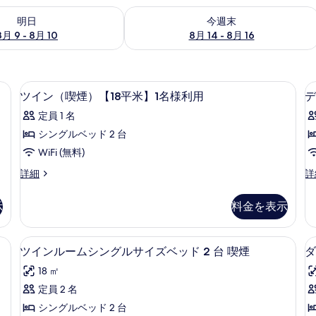
- 8月 10 の空室状況をチェック
今週末 8月 14 - 8月 16 の空室状況を
明日
今週末
8月 9 - 8月 10
8月 14 - 8月 16
テン、WiFi (無料)
羽毛の掛け布団、デスク、遮光カーテン、W
ツ
2
ツイン（喫煙）【18平米】1名様利用
デ
イ
定員 1 名
ン
シングルベッド 2 台
（喫
WiFi (無料)
煙）
ツ
デ
詳細
詳
【18
イ
ラ
平
ン
ッ
示
料金を表示
（喫
ク
米】
煙）
ス
1
【18
ツ
テン、WiFi (無料)
羽毛の掛け布団、デスク、遮光カーテン、W
ツ
4
平
イ
名
ツインルームシングルサイズベッド 2 台 喫煙
ダ
イ
米】
ン
様
18 ㎡
【
1
（
ン
利
名
煙
定員 2 名
ル
様
【
用
シングルベッド 2 台
利
平