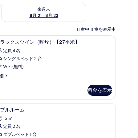
チェック
来週末 8月 21 - 8月 23 の空室状況をチェック
来週末
8月 21 - 8月 23
11 室中 11 室を表示中
iFi (無料)
羽毛の掛け布団、デスク、遮光カーテン、WiFi 
デ
1
ラックスツイン（喫煙）【27平米】
ラ
定員 4 名
ッ
シングルベッド 2 台
ク
WiFi (無料)
ス
細
ツ
イ
料金を表示
ン
（喫
iFi (無料)
羽毛の掛け布団、デスク、遮光カーテン、WiFi 
ダ
5
ブルルーム
煙）
ブ
27
15 ㎡
喫
ル
）
平
定員 2 名
ル
27
米】
ダブルベッド 1 台