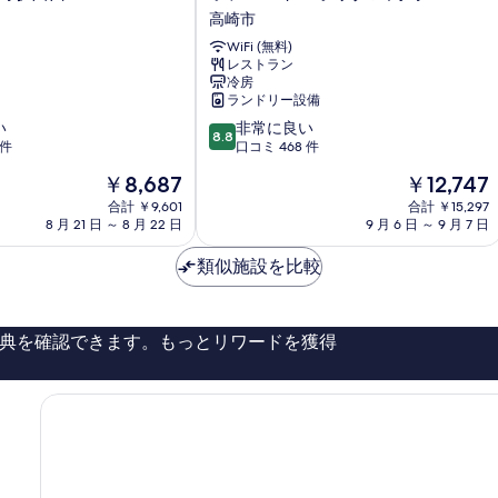
テ
示
高崎市
ル
す
WiFi (無料)
メ
レストラン
る
ト
冷房
ロ
ランドリー設備
ポ
10
い
非常に良い
リ
8.8
段
 件
口コミ 468 件
タ
階
ン
現
現
￥8,687
￥12,747
中
高
在
在
8.8、
合計 ￥9,601
合計 ￥15,297
崎
の
の
8 月 21 日 ～ 8 月 22 日
9 月 6 日 ～ 9 月 7 日
非
高
料
料
常
崎
金
金
類似施設を比較
に
市
は
は
良
￥8,687
￥12,747
い、
口
典を確認できます。もっとリワードを獲得
コ
ミ
468
件
件
の
口
コ