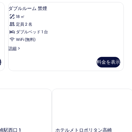
ン
ー
テン、WiFi (無料)
羽毛の掛け布団、デスク、遮光カーテン、W
ダ
べ
べ
グ
4
ム
ダブルルーム 禁煙
ル
ブ
て
禁
て
18 ㎡
サ
煙
ル
の
の
イ
の
定員 2 名
ル
写
ズ
写
詳
ダブルベッド 1 台
ベ
細
ー
真
真
ッ
WiFi (無料)
ム
を
2
を
ド
ダ
詳細
2
禁
表
表
ブ
台
煙
示
ル
示
禁
示
料金を表示
ル
煙
の
す
す
ー
の
す
る
る
ム
詳
禁
細
べ
煙
て
の
駅西口 1
ホテルメトロポリタン高崎
詳
の
細
写
真
を
表
ホ
高崎駅西口 1
ホテルメトロポリタン高崎