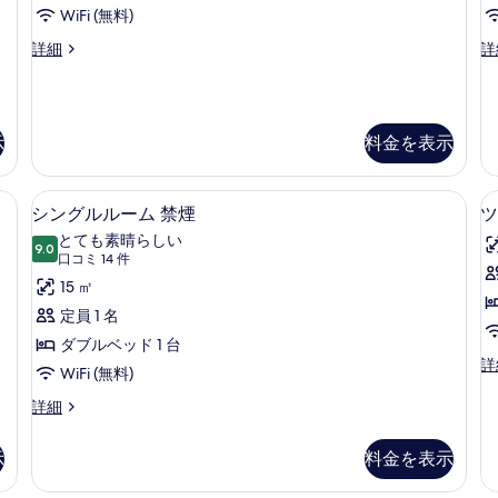
ー
の
用
米
WiFi (無料)
ム
の
の
す
ツ
ダ
詳細
詳
詳
詳
シ
イ
ブ
べ
細
細
ン
ン
ル
て
ル
ル
グ
の
ー
ー
示
料金を表示
ル
ム
ム
写
シ
の
サ
真
ン
詳
テン、WiFi (無料)
羽毛の掛け布団、デスク、遮光カーテン、W
シ
イ
グ
細
5
シングルルーム 禁煙
ツ
を
ル
ン
ズ
とても素晴らしい
表
サ
9.0
10 点中 9.0
グ
(口
ベ
口コミ 14 件
イ
示
コ
ル
15 ㎡
ズ
ッ
す
ベ
ミ
ル
定員 1 名
ド
ッ
る
14
ー
ダブルベッド 1 台
2
ド
件)
ツ
詳
2
台
ム
WiFi (無料)
イ
台
喫
禁
ン
シ
詳細
喫
ル
ン
煙
煙
煙
ー
グ
の
示
料金を表示
の
の
ム
ル
詳
シ
ル
す
細
す