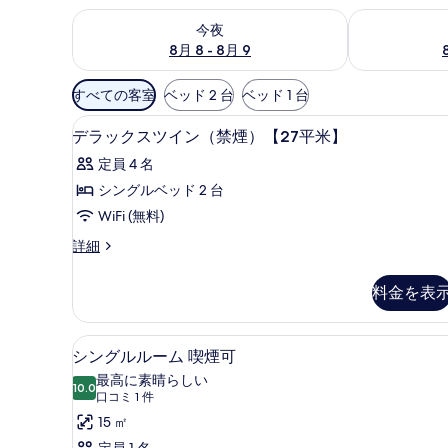
今夜 8月 8 - 8月 9 の空室状況をチェック
明日 8月 9 
今夜
8月 8 - 8月 9
利
すべての客室
ベッド 2 台
ベッド 1 台
用
羽毛の掛け布団、デスク、遮光カー
デ
可
1
デラックスツイン（禁煙）【27平米】
ラ
能
定員 4 名
な
ッ
シングルベッド 2 台
客
ク
WiFi (無料)
室
ス
の
デ
詳細
ツ
絞
ラ
イ
ッ
り
料金を表
ク
ン
込
ス
み
（禁
ツ
羽毛の掛け布団、デスク、遮光カー
シ
条
5
イ
シングルルーム 喫煙可
煙）
ン
ン
件
最高に素晴らしい
【27
（禁
10.0
10 点中 10.0
グ
(口
口コミ 1 件
煙）
平
コ
ル
15 ㎡
【27
米】
ミ
平
定員 1 名