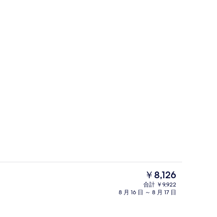
団、デスク、遮光カーテン、WiFi (無料)
ロビー応接スペース
現
￥8,126
在
合計 ￥9,922
の
8 月 16 日 ～ 8 月 17 日
バー (施設内)
料
金
は