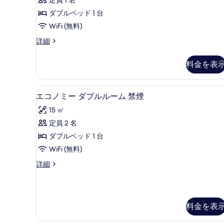
ル
米】
の
1
ー
ダブルベッド 1 台
の
件)
す
詳
ム
WiFi (無料)
べ
細
喫
シ
詳細
て
ン
煙
グ
の
料金を表
可
ル
写
ル
の
真
ー
羽毛の掛け布団、デスク、遮光カー
エ
す
5
ム
エコノミー ダブルルーム 禁煙
を
コ
喫
べ
15 ㎡
表
煙
ノ
て
可
定員 2 名
示
ミ
の
の
ダブルベッド 1 台
す
詳
ー
写
細
WiFi (無料)
る
ダ
真
エ
詳細
ブ
を
コ
ル
ノ
表
ミ
ル
示
ー
料金を表
ー
す
ダ
ブ
ム
る