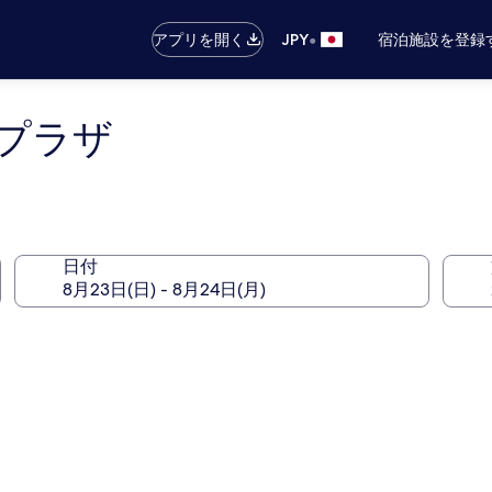
•
アプリを開く
JPY
宿泊施設を登録
プラザ
日付