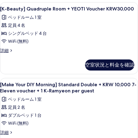
べ
YEOTI
[K-
セーフティボックス (室内)、デスク、
9
Voucher
[K-Beauty] Quadruple Room + YEOTI Voucher KRW30,000
て
Beauty]
KRW30,000
ベッドルーム 1 室
の
の
Quadruple
詳
定員 4 名
写
Room
細
+
シングルベッド 4 台
真
YEOTI
WiFi (無料)
を
Voucher
表
[K-
詳細
KRW30,000
Beauty]
示
Quadruple
の
空室状況と料金を確認
す
Room
す
+
る
べ
YEOTI
[Make
セーフティボックス (室内)、デスク、
9
Voucher
[Make Your DIY Morning] Standard Double + KRW 10,000 7-
て
Your
KRW30,000
Eleven voucher + 1 K-Ramyeon per guest
の
の
DIY
ベッドルーム 1 室
詳
写
Morning]
細
定員 2 名
Standard
真
ダブルベッド 1 台
Double
を
+
WiFi (無料)
表
KRW
[Make
詳細
示
10,000
Your