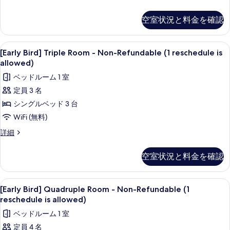
(1
Bird]
を
Standard
reschedule
空室状況と料金を確認
表
Twin
is
Room
示
allowed)
-
[Early
セーフティボックス (室内)、デスク、
す
5
Non-
の
[Early Bird] Triple Room - Non-Refundable (1 reschedule is
Bird]
Refundable
る
allowed)
す
(1
Triple
ベッドルーム 1 室
べ
reschedule
Room
is
定員 3 名
て
-
allowed)
シングルベッド 3 台
の
Non-
の
詳
Refundable
WiFi (無料)
写
細
(1
真
[Early
詳細
reschedule
Bird]
を
Triple
is
空室状況と料金を確認
表
Room
allowed)
-
示
の
Non-
[Early
セーフティボックス (室内)、デスク、
す
5
Refundable
[Early Bird] Quadruple Room - Non-Refundable (1
す
Bird]
(1
る
reschedule is allowed)
べ
reschedule
Quadruple
ベッドルーム 1 室
is
て
Room
allowed)
定員 4 名