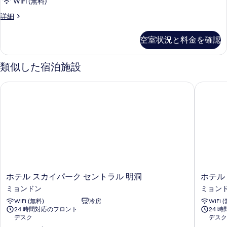
Triple
示
in)
WiFi (無料)
の
の
(1
す
[K-
詳細
詳
per
写
POP
る
細
room
Lucky
真
空室状況と料金を確認
Box
upon
を
Edition]
check-
Triple
表
類似した宿泊施設
in)
(1
示
per
の
ホテル スカイパーク セントラル 明洞
ホテル ス
room
す
す
upon
る
check-
べ
in)
て
の
の
詳
細
写
真
を
ホ
ホ
ホテル スカイパーク セントラル 明洞
ホテル 
テ
テ
表
ミョンドン
ミョン
ル
ル
示
WiFi (無料)
冷房
WiFi 
ス
ス
24 時間対応のフロント
24 
カ
カ
す
デスク
デスク
イ
イ