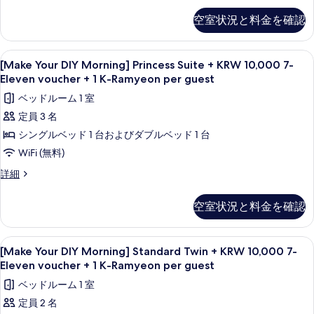
す
DIY
7-
空室状況と料金を確認
Morning]
る
Eleven
Standard
voucher
Double
[Make
セーフティボックス (室内)、デスク、
9
+
+
[Make Your DIY Morning] Princess Suite + KRW 10,000 7-
Your
KRW
1
Eleven voucher + 1 K-Ramyeon per guest
10,000
DIY
K-
ベッドルーム 1 室
7-
Morning]
Ramyeon
Eleven
定員 3 名
Princess
voucher
per
シングルベッド 1 台およびダブルベッド 1 台
Suite
+
guest
1
+
WiFi (無料)
の
K-
KRW
[Make
詳細
Ramyeon
す
10,000
Your
per
べ
DIY
7-
guest
空室状況と料金を確認
Morning]
の
て
Eleven
Princess
詳
の
voucher
Suite
細
[Make
セーフティボックス (室内)、デスク、
7
+
+
写
[Make Your DIY Morning] Standard Twin + KRW 10,000 7-
Your
KRW
1
Eleven voucher + 1 K-Ramyeon per guest
真
10,000
DIY
K-
ベッドルーム 1 室
7-
を
Morning]
Ramyeon
Eleven
定員 2 名
表
Standard
voucher