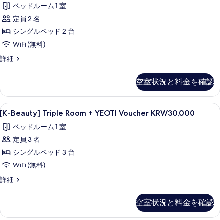
る
ベッドルーム 1 室
の
の
Standard
詳
定員 2 名
写
Twin
細
+
シングルベッド 2 台
真
YEOTI
WiFi (無料)
を
Voucher
表
[K-
詳細
KRW30,000
Beauty]
示
Standard
の
空室状況と料金を確認
す
Twin
す
+
る
べ
YEOTI
[K-
セーフティボックス (室内)、デスク、
7
Voucher
[K-Beauty] Triple Room + YEOTI Voucher KRW30,000
て
Beauty]
KRW30,000
ベッドルーム 1 室
の
の
Triple
詳
定員 3 名
写
Room
細
+
シングルベッド 3 台
真
YEOTI
WiFi (無料)
を
Voucher
表
[K-
詳細
KRW30,000
Beauty]
示
Triple
の
空室状況と料金を確認
す
Room
す
+
る