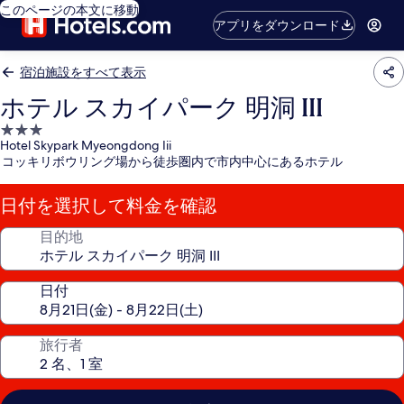
このページの本文に移動
アプリをダウンロード
宿泊施設をすべて表示
ホテル スカイパーク 明洞 III
3.0
Hotel Skypark Myeongdong Iii
つ
コッキリボウリング場から徒歩圏内で市内中心にあるホテル
星
宿
日付を選択して料金を確認
泊
施
目的地
設
日付
旅行者