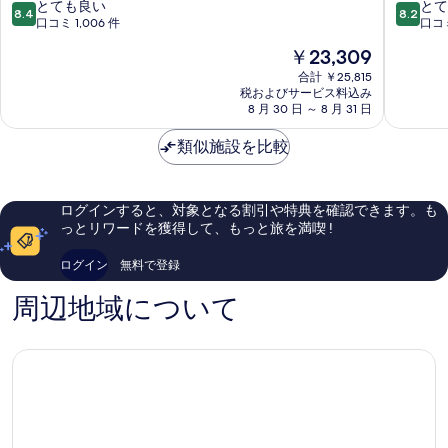
る
10
10
パ
とても良い
パ
とて
8.4
8.2
段
段
ー
口コミ 1,006 件
ー
口コミ
階
階
ク
ク
現
￥23,309
中
中
セ
明
在
8.4、
8.2、
ン
合計 ￥25,815
洞
の
税およびサービス料込み
と
と
ト
I
料
8 月 30 日 ～ 8 月 31 日
て
て
ラ
ミ
金
も
も
ル
ョ
は
類似施設を比較
良
良
明
ン
￥23,309
い、
い、
洞
ド
口
口
ミ
ン
コ
コ
ョ
ログインすると、対象となる割引や特典を確認できます。も
ミ
ミ
ン
っとリワードを獲得して、もっと旅を満喫 !
1,006
1,003
ド
件
件
ン
ログイン
無料で登録
件
件
の
の
周辺地域について
口
口
コ
コ
ミ
ミ