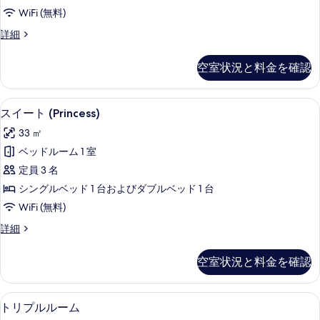
の
る
の
べ
WiFi (無料)
す
詳
て
4
詳細
細
べ
人
の
て
部
空室状況と料金を確認
写
屋
の
の
真
写
詳
セーフティボックス (室内)、デスク、
ス
を
9
細
真
スイート (Princess)
イ
表
を
33 ㎡
ー
示
表
ベッドルーム 1 室
ト
す
示
定員 3 名
(Princess)
る
す
シングルベッド 1 台およびダブルベッド 1 台
の
る
WiFi (無料)
す
ス
詳細
べ
イ
て
ー
空室状況と料金を確認
ト
の
(Princess)
写
の
セーフティボックス (室内)、デスク、
ト
7
詳
真
トリプルルーム
リ
細