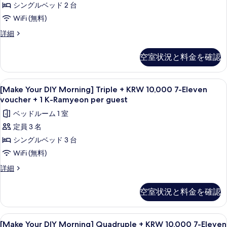
per
シングルベッド 2 台
Twin
示
+
guest
1
+
WiFi (無料)
す
の
K-
KRW
[Make
る
詳細
Ramyeon
す
10,000
Your
per
べ
DIY
7-
guest
空室状況と料金を確認
Morning]
の
て
Eleven
Standard
詳
の
voucher
Twin
細
[Make
セーフティボックス (室内)、デスク、
7
+
+
写
[Make Your DIY Morning] Triple + KRW 10,000 7-Eleven
Your
KRW
1
voucher + 1 K-Ramyeon per guest
真
10,000
DIY
K-
ベッドルーム 1 室
7-
を
Morning]
Ramyeon
Eleven
定員 3 名
表
Triple
voucher
per
シングルベッド 3 台
+
示
+
guest
1
KRW
WiFi (無料)
す
の
K-
10,000
[Make
る
詳細
Ramyeon
す
7-
Your
per
べ
DIY
Eleven
guest
空室状況と料金を確認
Morning]
の
て
voucher
Triple
詳
の
+
+
細
[Make
セーフティボックス (室内)、デスク、
9
1
KRW
写
[Make Your DIY Morning] Quadruple + KRW 10,000 7-Eleven