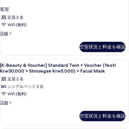
客室
定員 2 名
WiFi (無料)
客
詳細
室
の
空室状況と料金を確認
詳
細
[K-
セーフティボックス (室内)、デスク、
7
[K-Beauty & Voucher] Standard Twin + Voucher (Yeoti
Beauty
Krw30,000 + Shinsegae Krw5,000) + Facial Mask
&
定員 2 名
Voucher]
シングルベッド 2 台
Standard
WiFi (無料)
Twin
+
[K-
詳細
Beauty
Voucher
&
(Yeoti
空室状況と料金を確認
Voucher]
Krw30,000
Standard
+
Twin