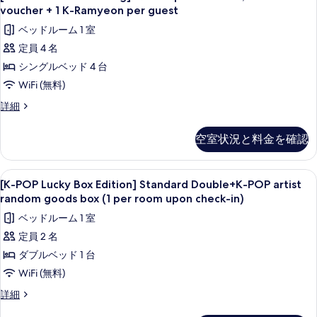
Your
10,000
K-
voucher + 1 K-Ramyeon per guest
真
7-
DIY
Ramyeon
ベッドルーム 1 室
Eleven
を
Morning]
per
voucher
定員 4 名
表
Quadruple
+
guest
シングルベッド 4 台
+
示
1
の
K-
KRW
WiFi (無料)
す
す
Ramyeon
10,000
[Make
る
詳細
per
べ
7-
Your
guest
て
DIY
Eleven
の
空室状況と料金を確認
Morning]
詳
の
voucher
Quadruple
細
+
写
+
[K-
セーフティボックス (室内)、デスク、
9
1
KRW
[K-POP Lucky Box Edition] Standard Double+K-POP artist
真
POP
10,000
K-
random goods box (1 per room upon check-in)
を
7-
Lucky
Ramyeon
ベッドルーム 1 室
Eleven
表
Box
per
voucher
定員 2 名
Edition]
示
+
guest
ダブルベッド 1 台
Standard
1
す
の
K-
Double+K-
WiFi (無料)
る
す
Ramyeon
POP
[K-
詳細
per
べ
artist
POP
guest