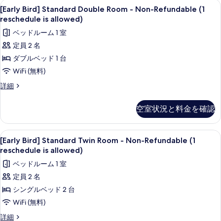
[Early
セーフティボックス (室内)、デスク、
7
+
Shinsegae
[Early Bird] Standard Double Room - Non-Refundable (1
Bird]
Voucher
reschedule is allowed)
Krw5,000)
(Yeoti
Standard
+
ベッドルーム 1 室
Krw30,000
Double
Facial
+
定員 2 名
Room
Shinsegae
Mask
ダブルベッド 1 台
-
Krw5,000)
の
+
Non-
WiFi (無料)
Facial
す
Refundable
[Early
詳細
Mask
べ
(1
Bird]
の
Standard
て
reschedule
詳
空室状況と料金を確認
Double
細
is
の
Room
allowed)
-
写
[Early
セーフティボックス (室内)、デスク、
5
Non-
の
[Early Bird] Standard Twin Room - Non-Refundable (1
真
Bird]
Refundable
reschedule is allowed)
す
を
(1
Standard
ベッドルーム 1 室
べ
reschedule
Twin
表
is
定員 2 名
て
Room
示
allowed)
シングルベッド 2 台
の
-
の
す
詳
Non-
WiFi (無料)
写
る
細
Refundable
真
[Early
詳細