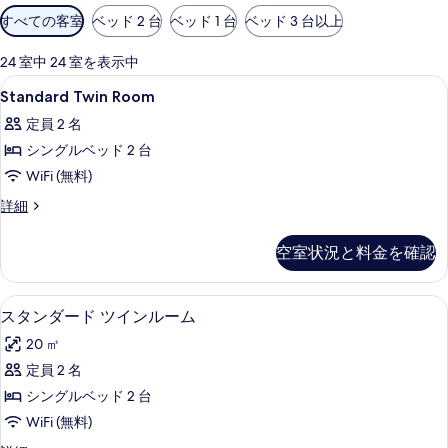
利
すべての客室
ベッド 2 台
ベッド 1 台
ベッド 3 台以上
用
可
24 室中 24 室を表示中
能
Standard
セーフティボックス (室内)、デスク、
2
Standard Twin Room
な
Twin
客
定員 2 名
Room
室
シングルベッド 2 台
の
の
WiFi (無料)
す
絞
べ
Standard
詳細
り
Twin
て
込
Room
空室状況と料金を確認
み
の
の
条
詳
写
細
件
セーフティボックス (室内)、デスク、
ス
真
7
スタンダード ツインルーム
タ
を
20 ㎡
ン
表
定員 2 名
ダ
示
シングルベッド 2 台
ー
す
WiFi (無料)
ド
る