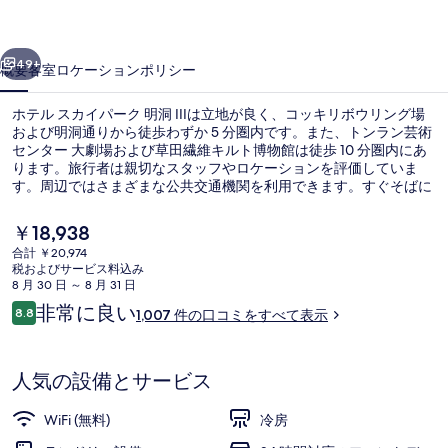
パ
前へ
次へ
ー
49+
概要
客室
ロケーション
ポリシー
ク
ホテル スカイパーク 明洞 IIIは立地が良く、コッキリボウリング場
明
および明洞通りから徒歩わずか 5 分圏内です。また、トンラン芸術
センター 大劇場および草田繊維キルト博物館は徒歩 10 分圏内にあ
洞
ります。旅行者は親切なスタッフやロケーションを評価していま
III
す。周辺ではさまざまな公共交通機関を利用できます。すぐそばに
は地下鉄 明洞駅があり、地下鉄 忠武路駅までは 7 分です。
の
現
￥18,938
写
在
合計 ￥20,974
の
税およびサービス料込み
真
外観
料
8 月 30 日 ～ 8 月 31 日
金
口
ギ
非常に良い
8.8
1,007 件の口コミをすべて表示
は
10段階中8.8
コ
￥18,938
ャ
ミ
で
す
ラ
人気の設備とサービス
リ
WiFi (無料)
冷房
ー