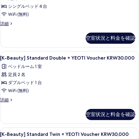
の
-
の
シングルベッド 4 台
Non-
写
詳
細
Refundable
WiFi (無料)
真
(1
[Early
詳細
を
reschedule
Bird]
表
Quadruple
is
空室状況と料金を確認
示
Room
allowed)
-
す
の
Non-
[K-
セーフティボックス (室内)、デスク、
る
9
Refundable
[K-Beauty] Standard Double + YEOTI Voucher KRW30,000
す
Beauty]
(1
べ
ベッドルーム 1 室
reschedule
Standard
is
て
定員 2 名
Double
allowed)
の
+
ダブルベッド 1 台
の
YEOTI
写
詳
WiFi (無料)
細
Voucher
真
[K-
詳細
KRW30,000
Beauty]
を
Standard
の
空室状況と料金を確認
表
Double
す
+
示
べ
YEOTI
[K-
セーフティボックス (室内)、デスク、
す
7
Voucher
[K-Beauty] Standard Twin + YEOTI Voucher KRW30,000
て
Beauty]
KRW30,000