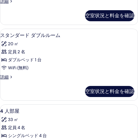
ス
詳細
ツ
タ
イ
ン
空室状況と料金を確認
ダ
ン
ー
ル
ド
セーフティボックス (室内)、デスク、
ス
9
ツ
スタンダード ダブルルーム
ー
タ
イ
ム
20 ㎡
ン
ン
ル
の
定員 2 名
ダ
ー
す
ダブルベッド 1 台
ム
ー
の
べ
WiFi (無料)
ド
詳
て
ス
詳細
細
ダ
タ
の
ブ
ン
空室状況と料金を確認
写
ダ
ル
ー
真
ル
ド
4
セーフティボックス (室内)、デスク、
を
9
ダ
4 人部屋
ー
人
ブ
表
ム
33 ㎡
ル
部
示
ル
の
定員 4 名
屋
す
ー
す
シングルベッド 4 台
ム