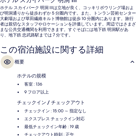
ホテル スカイパーク 明洞 III
ホテル スカイパーク 明洞 IIIは立地が良く、コッキリボウリング場およ
び明洞通りから徒歩わずか 5 分圏内です。また、トンラン芸術センター
大劇場および草田繊維キルト博物館は徒歩 10 分圏内にあります。旅行
者は親切なスタッフやロケーションを評価しています。周辺ではさまざ
まな公共交通機関を利用できます。すぐそばには地下鉄 明洞駅があ
り、地下鉄 忠武路駅までは 7 分です。
この宿泊施設に関する詳細
概要
ホテルの規模
客室 : 136
9 フロア以上
チェックイン / チェックアウト
チェックイン : 15:00 ～ 指定なし
エクスプレス チェックイン対応
最低チェックイン年齢 : 19 歳
チェックアウト時刻 : 正午