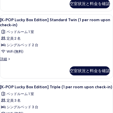
て
Lucky
random
の
空室状況と料金を確認
Box
詳
の
goods
Edition]
細
box
写
Standard
[K-
セーフティボックス (室内)、デスク、
7
(1
Double+K-
[K-POP Lucky Box Edition] Standard Twin (1 per room upon
真
POP
POP
per
check-in)
を
artist
Lucky
room
ベッドルーム 1 室
random
表
Box
upon
goods
定員 2 名
Edition]
示
box
check-
シングルベッド 2 台
Standard
(1
す
in)
per
Twin
WiFi (無料)
る
の
room
(1
[K-
詳細
upon
す
per
POP
check-
べ
Lucky
room
in)
空室状況と料金を確認
Box
の
て
upon
Edition]
詳
の
check-
Standard
細
[K-
セーフティボックス (室内)、デスク、
7
in)
Twin
写
[K-POP Lucky Box Edition] Triple (1 per room upon check-in)
POP
(1
の
真
ベッドルーム 1 室
per
Lucky
す
room
を
定員 3 名
Box
upon
べ
表
Edition]
シングルベッド 3 台
check-
て