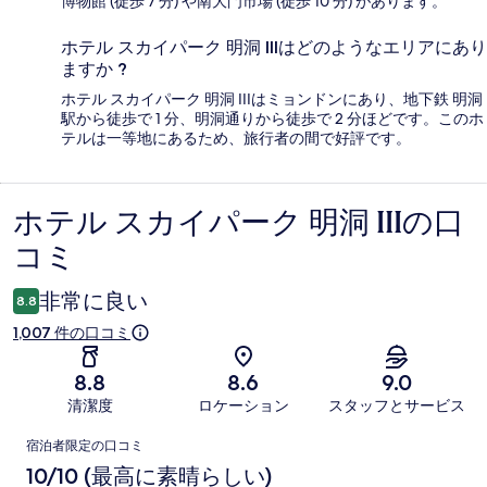
博物館 (徒歩 7 分) や南大門市場 (徒歩 10 分) があります。
ホテル スカイパーク 明洞 IIIはどのようなエリアにあり
ますか ?
ホテル スカイパーク 明洞 IIIはミョンドンにあり、地下鉄 明洞
駅から徒歩で 1 分、明洞通りから徒歩で 2 分ほどです。このホ
テルは一等地にあるため、旅行者の間で好評です。
ホテル スカイパーク 明洞 IIIの口
口
コミ
コ
ミ
非常に良い
8.8
1,007 件の口コミ
8.8
8.6
9.0
清潔度
ロケーション
スタッフとサービス
口
宿泊者限定の口コミ
コ
10/10 (最高に素晴らしい)