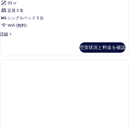
を
33 ㎡
プ
表
定員 3 名
ル
示
シングルベッド 3 台
ル
す
WiFi (無料)
ー
る
ト
詳細
ム
リ
の
プ
空室状況と料金を確認
ル
す
ル
べ
ー
ム
て
の
の
詳
細
写
真
を
表
示
す
る