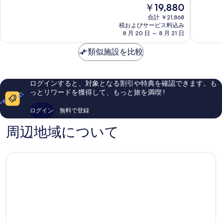
現
￥19,880
マ
リ
8.4、
9.8、
在
ド
ー
と
最
合計 ￥21,868
の
リ
ド
て
高
税およびサービス料込み
料
ー
8 月 20 日 ～ 8 月 21 日
マ
も
に
金
ド
ド
良
素
は
セ
類似施設を比較
リ
い、
晴
￥19,880
ン
ー
口
ら
ト
ド
コ
し
ロ
セ
ミ
い、
ログインすると、対象となる割引や特典を確認できます。も
ン
942
口
っとリワードを獲得して、もっと旅を満喫 !
ト
件
コ
ロ
件
ミ
ログイン
無料で登録
の
213
口
件
周辺地域について
コ
件
ミ
の
口
コ
ミ