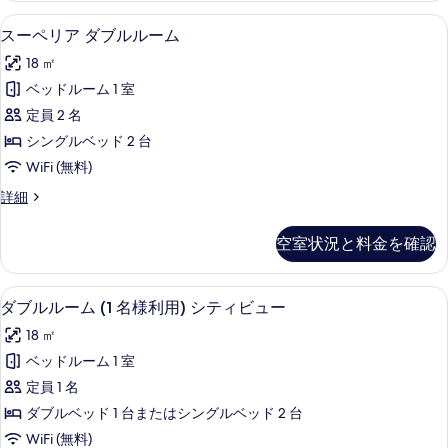
る
写
詳
スーペリア ダブルルーム | 羽毛の掛
ス
11
細
真
スーペリア ダブルルーム
ー
を
18 ㎡
ペ
表
ベッドルーム 1 室
リ
示
定員 2 名
ア
す
シングルベッド 2 台
ダ
る
WiFi (無料)
ブ
ス
詳細
ル
ー
ル
ペ
空室状況と料金を確認
リ
ー
ア
ム
ダ
羽毛の掛け布団、ミニバー、セーフティ
ダ
13
ブ
ダブルルーム (1 名様利用) シティビュー
の
ブ
ル
す
18 ㎡
ル
ル
ー
べ
ベッドルーム 1 室
ル
ム
て
定員 1 名
の
ー
詳
の
ダブルベッド 1 台またはシングルベッド 2 台
ム
細
写
WiFi (無料)