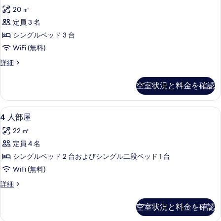
示
リ
詳
写
20 ㎡
細
す
プ
真
定員 3 名
る
ル
を
シングルベッド 3 台
ル
表
WiFi (無料)
ー
示
ト
詳細
ム
リ
す
の
プ
空室状況と料金を確認
る
ル
す
ル
べ
ー
4
4 人部屋 | 羽毛の掛け布団、ミニバー
9
ム
4 人部屋
て
人
の
の
22 ㎡
詳
部
細
写
定員 4 名
屋
真
シングルベッド 2 台およびシングル二段ベッド 1 台
の
を
WiFi (無料)
す
表
4
詳細
べ
人
示
て
部
空室状況と料金を確認
す
屋
の
の