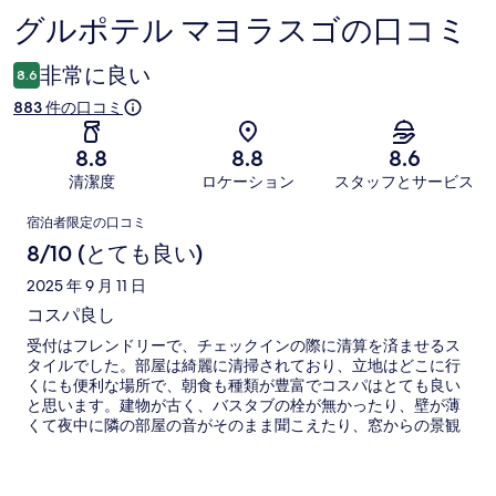
グルポテル マヨラスゴの口コミ
口
コ
非常に良い
8.6
ミ
883 件の口コミ
8.8
8.8
8.6
清潔度
ロケーション
スタッフとサービス
口
宿泊者限定の口コミ
コ
8/10 (とても良い)
ミ
2025 年 9 月 11 日
コスパ良し
受付はフレンドリーで、チェックインの際に清算を済ませるス
タイルでした。部屋は綺麗に清掃されており、立地はどこに行
くにも便利な場所で、朝食も種類が豊富でコスパはとても良い
と思います。建物が古く、バスタブの栓が無かったり、壁が薄
くて夜中に隣の部屋の音がそのまま聞こえたり、窓からの景観
はゼロなどの問題はありますが、許容範囲でした。