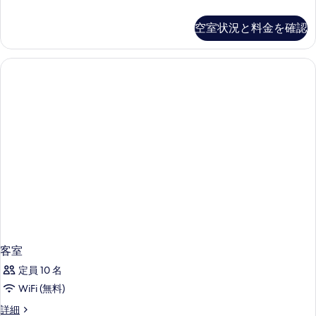
ル
の
コ
て
詳
ル
ノ
の
空室状況と料金を確認
細
ミ
ー
写
ー
ム
ダ
真
ブ
(1
を
ル
名
ル
表
様
ー
示
ム
利
(1
す
用)
名
る
様
の
利
す
用)
の
べ
詳
て
細
の
客室
写
定員 10 名
真
WiFi (無料)
を
客
詳細
表