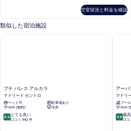
室
の
空室状況と料金を確認
詳
細
類似した宿泊施設
プチ パレス アルカラ
アーバン
プ
ア
プチ パレス アルカラ
アーバ
チ
ー
マドリード セントロ
マドリー
パ
バ
ペット可
駐車場あり
プール
レ
ン
WiFi (無料)
冷房
WiFi 
ス
ハ
ア
イ
10
10
とても良い
最高
8.4
9.8
ル
ブ
段
段
口コミ 942 件
口コミ
カ
マ
階
階
ラ
ド
中
中