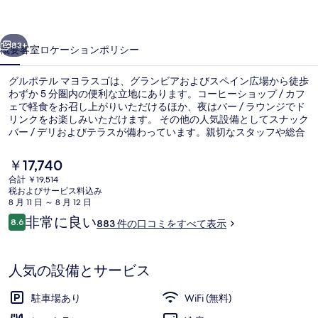
ヨ
前へ
次へ
ラ
83+
概要
客室
ロケーション
ポリシー
ス
グルポテル マヨラスゴは、グランビアおよびスペイン広場から徒歩
ゴ
わずか 5 分圏内の便利な立地にあります。コーヒーショップ / カフ
ェで軽食をお召し上がりいただけるほか、夜はバー / ラウンジでド
の
リンクをお楽しみいただけます。 その他の人気設備としてスナック
写
バー / デリおよびテラスが備わっています。親切なスタッフや総合
的な施設のコンディションが旅行者の高い評価を得ています。この
真
宿泊施設からは歩いてすぐ公共交通機関を利用できます。地下鉄サ
現
￥17,740
ント ドミンゴ駅までは 3 分、地下鉄プラサ デ エスパーニャ駅まで
在
ギ
合計 ￥19,514
は 3 分です。
の
税およびサービス料込み
ポーチ
ャ
料
8 月 11 日 ～ 8 月 12 日
金
口
非常に良い
ラ
8.6
883 件の口コミをすべて表示
は
10段階中8.6
コ
￥17,740
リ
ミ
で
す
ー
人気の設備とサービス
駐車場あり
WiFi (無料)