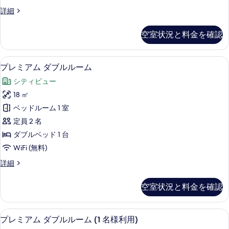
(1
真
ダ
詳細
名
ブ
を
様
ル
空室状況と料金を確認
表
ル
利
ー
示
用)
ム
羽毛の掛け布団、ミニバー、セーフティ
プ
す
12
(1
シ
プレミアム ダブルルーム
レ
名
る
テ
シティビュー
様
ミ
ィ
利
18 ㎡
ア
用)
ビ
ベッドルーム 1 室
シ
ム
ュ
テ
定員 2 名
ダ
ィ
ー
ダブルベッド 1 台
ビ
ブ
の
WiFi (無料)
ュ
ル
ー
す
プ
詳細
の
ル
レ
べ
詳
ー
ミ
細
て
空室状況と料金を確認
ア
ム
の
ム
の
ダ
写
羽毛の掛け布団、ミニバー、セーフティ
プ
12
ブ
プレミアム ダブルルーム (1 名様利用)
す
真
レ
ル