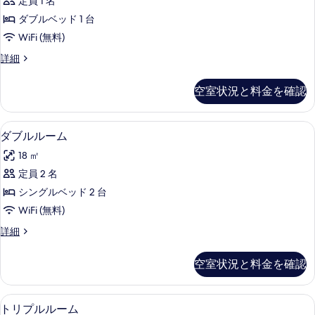
写
定員 1 名
ル
真
ダブルベッド 1 台
ー
を
WiFi (無料)
ム
表
ダ
詳細
(1
ブ
示
名
ル
空室状況と料金を確認
す
ル
様
ー
る
利
ム
羽毛の掛け布団、ミニバー、セーフティ
ダ
19
(1
用)
ダブルルーム
ブ
名
の
18 ㎡
様
ル
す
利
定員 2 名
ル
用)
べ
シングルベッド 2 台
の
ー
て
詳
WiFi (無料)
ム
細
の
ダ
詳細
の
ブ
写
す
ル
真
空室状況と料金を確認
ル
べ
を
ー
て
ム
表
トリプルルーム | 羽毛の掛け布団、ミ
ト
6
の
トリプルルーム
の