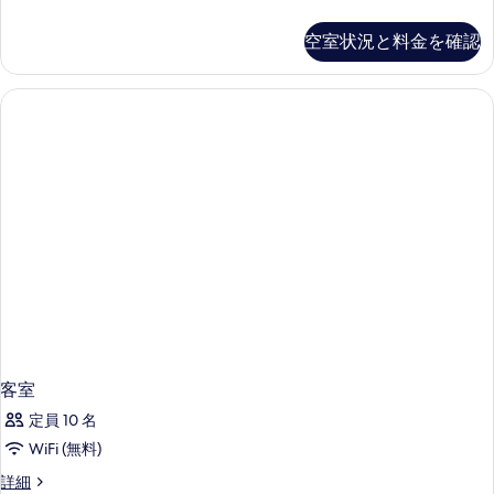
室
示
の
空室状況と料金を確認
す
詳
細
る
客室
定員 10 名
WiFi (無料)
客
詳細