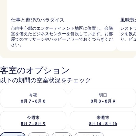
仕事と遊びのパラダイス
風味豊
市内中心部のエンターテイメント地区に位置し、会議
レスト
室を備えたビジネスセンターを併設しています。お部
クを飲
屋でのマッサージやハッピーアワーでおくつろぎくだ
り。ビ
さい。
客室のオプション
以下の期間の空室状況をチェック
今夜 8月 7 - 8月 8 の空室状況をチェック
明日 8月 8 - 8月 9 の空室
今夜
明日
8月 7 - 8月 8
8月 8 - 8月 9
今週末 8月 7 - 8月 9 の空室状況をチェック
来週末 8月 14 - 8月 16 の
今週末
来週末
8月 7 - 8月 9
8月 14 - 8月 16
利