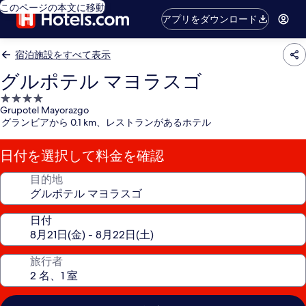
このページの本文に移動
アプリをダウンロード
宿泊施設をすべて表示
グルポテル マヨラスゴ
4.0
Grupotel Mayorazgo
つ
グランビアから 0.1 km、レストランがあるホテル
星
宿
日付を選択して料金を確認
泊
施
目的地
設
日付
旅行者