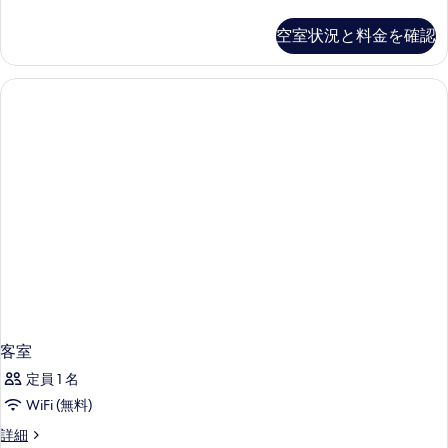
室
の
空室状況と料金を確認
詳
細
客室
定員 1 名
WiFi (無料)
客
詳細