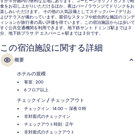
ずか 5 分圏内の便利な立地にあります。コーヒーショップ / カフェで軽
食をお召し上がりいただけるほか、夜はバー / ラウンジでドリンクをお
楽しみいただけます。 その他の人気設備としてスナックバー / デリお
よびテラスが備わっています。親切なスタッフや総合的な施設のコンデ
ィションが旅行者の高い評価を得ています。この宿泊施設からは歩いて
すぐ公共交通機関を利用できます。地下鉄サント ドミンゴ駅までは 3
分、地下鉄プラサ デ エスパーニャ駅までは 3 分です。
この宿泊施設に関する詳細
概要
ホテルの規模
客室 : 200
6 フロア以上
チェックイン / チェックアウト
チェックイン : 14:00 ～ 深夜 0 時
非対面式のチェックイン
チェックアウト時刻 : 正午
非対面式のチェックアウト