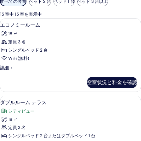
すべての客室
ベッド 2 台
ベッド 1 台
ベッド 3 台以上
用
可
15 室中 15 室を表示中
能
羽毛の掛け布団、ミニバー、セーフティ
エ
4
エコノミールーム
な
コ
客
18 ㎡
ノ
室
定員 3 名
ミ
の
シングルベッド 2 台
ー
絞
WiFi (無料)
り
ル
エ
詳細
込
ー
コ
み
ム
ノ
条
空室状況と料金を確認
ミ
の
件
ー
す
ル
ダブルルーム テラス | 羽毛の掛け布
ダ
10
ー
ダブルルーム テラス
べ
ブ
ム
て
シティビュー
の
ル
詳
の
18 ㎡
ル
細
写
定員 3 名
ー
真
シングルベッド 2 台またはダブルベッド 1 台
ム