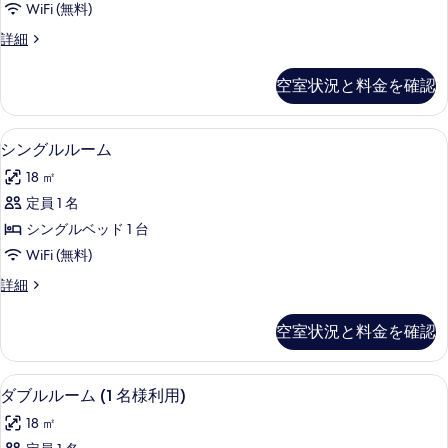
を
WiFi (無料)
テ
表
ダ
詳細
ラ
ブ
示
ス
ル
空室状況と料金を確認
す
ル
の
ー
る
す
ム
シングルルーム | 羽毛の掛け布団、ミ
シ
6
テ
シングルルーム
べ
ン
ラ
て
18 ㎡
ス
グ
の
の
定員 1 名
ル
詳
写
シングルベッド 1 台
細
ル
真
WiFi (無料)
ー
を
シ
詳細
ム
ン
表
の
グ
空室状況と料金を確認
示
ル
す
ル
す
べ
ー
羽毛の掛け布団、ミニバー、セーフティ
ダ
る
15
ム
ダブルルーム (1 名様利用)
て
ブ
の
の
18 ㎡
詳
ル
細