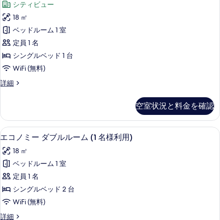
べ
シティビュー
ル
を
ミ
ー
て
18 ㎡
表
ア
ム
の
ベッドルーム 1 室
の
示
ム
詳
写
定員 1 名
す
ダ
細
真
シングルベッド 1 台
る
ブ
を
WiFi (無料)
ル
表
プ
詳細
ル
レ
示
ー
ミ
空室状況と料金を確認
す
ア
ム
ム
る
(1
ダ
羽毛の掛け布団、ミニバー、セーフティ
エ
4
ブ
名
エコノミー ダブルルーム (1 名様利用)
コ
ル
様
18 ㎡
ル
ノ
利
ー
ベッドルーム 1 室
ミ
ム
用)
定員 1 名
(1
ー
の
名
シングルベッド 2 台
ダ
様
す
WiFi (無料)
利
ブ
べ
用)
エ
詳細