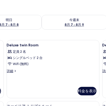
- 8月 8 の空室状況をチェック
今週末 8月 7 - 8月 9 の空室状況をチ
明日
今週末
8月 7 - 8月 8
8月 7 - 8月 9
ト綿のシーツ、高級寝具、ミニバー
Deluxe
1 室のベッドルーム、エジプト綿のシ
D
1
Deluxe twin Room
D
twin
q
定員 2 名
Room
R
シングルベッド 2 台
の
WiFi (無料)
す
べ
Deluxe
De
詳細
詳
twin
q
て
Room
R
の
の
の
詳
詳
写
示
料金を表示
細
細
真
を
ト綿のシーツ、高級寝具、ミニバー
1 室のベッドルーム、エジプト綿のシ
ス
6