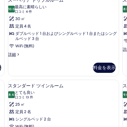
スーペリア トリプルルーム
ス
表
ー
最高に素晴らしい
示
10.0
8.
10 点中 10.0
ペ
(口
口コミ 4 件
す
コ
リ
30 ㎡
る
ミ
ア
定員 4 名
4
ト
ダブルベッド 1 台およびシングルベッド 1 台またはシング
件)
ルベッド 3 台
リ
WiFi (無料)
プ
ス
詳
ス
ー
詳細
ル
ー
ペ
ル
ペ
リ
示
料金を表示
リ
ア
ー
ア
ツ
ム
ト
イ
ト綿のシーツ、高級寝具、ミニバー
1 室のベッドルーム、エジプト綿のシ
ス
6
リ
ン
の
スタンダード ツインルーム
ス
タ
プ
ル
す
とても良い
ル
8.4
ー
9.
10 点中 8.4
ン
(口
口コミ 13 件
べ
ル
ム
コ
ダ
25 ㎡
ー
シ
て
ミ
ム
ン
ー
定員 2 名
の
の
グ
13
ド
シングルベッド 2 台
詳
ル
写
件)
細
ベ
WiFi (無料)