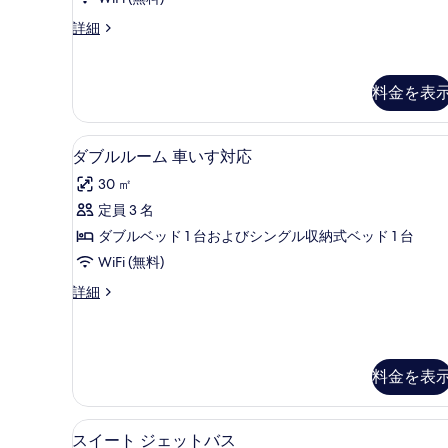
ダ
を
ブ
ス
詳細
表
タ
ル
示
ン
ル
ダ
す
料金を表
ー
ー
る
ド
ム
ダ
1 室のベッドルーム、エジプ
ダ
4
ブ
の
ダブルルーム 車いす対応
ブ
ル
す
30 ㎡
ル
ル
べ
ー
定員 3 名
ル
ム
て
ダブルベッド 1 台およびシングル収納式ベッド 1 台
の
ー
の
詳
WiFi (無料)
ム
細
写
ダ
詳細
車
ブ
真
い
ル
を
ル
す
表
ー
料金を表
対
ム
示
車
応
す
い
スイート ジェットバス | 1
ス
の
す
7
る
スイート ジェットバス