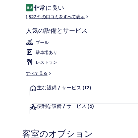
ー
口
非常に良い
8.8
10段階中8.8
コ
1,827 件の口コミをすべて表示
ミ
施設からの眺
人気の設備とサービス
プール
駐車場あり
レストラン
すべて見る
主な設備 / サービス
(12)
便利な設備 / サービス
(6)
客室のオプション