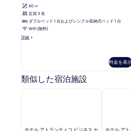
対
イ
す
60 ㎡
応
ー
べ
の
定員 3 名
ト
詳
て
ダブルベッド 1 台およびシングル収納式ベッド 1 台
細
ジ
の
WiFi (無料)
ェ
写
ス
詳細
ッ
真
イ
ト
ー
を
ト
バ
表
ジ
料金を表
ス
示
ェ
ッ
の
す
ト
類似した宿泊施設
す
る
バ
ス
べ
の
ホテル アトランティコ ビジネス セントロ
ホテル アト
て
詳
細
の
写
真
を
ホ
ホ
ホテル アトランティコ ビジネス セ
ホテル アト