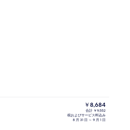
眺望
施設の入り口
現
￥8,684
在
合計 ￥9,552
の
税およびサービス料込み
プール パラソル
朝食 (ビュッフェ)、毎日提供 (無料)
料
8 月 31 日 ～ 9 月 1 日
金
は