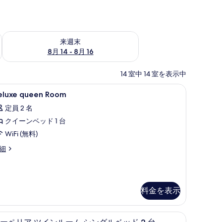
ェック
来週末 8月 14 - 8月 16 の空室状況をチェック
来週末
8月 14 - 8月 16
14 室中 14 室を表示中
ーツ、高級寝具、ミニバー
eluxe
1 室のベッドルーム、エジプト綿のシーツ、
1
eluxe queen Room
ueen
定員 2 名
oom
クイーンベッド 1 台
の
WiFi (無料)
す
べ
luxe
細
ueen
て
oom
の
写
料金を表示
真
を
ーツ、高級寝具、ミニバー
1 室のベッドルーム、エジプト綿のシーツ、
ス
8