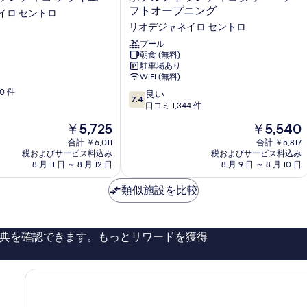
を
テ
フトオープニング
イロ セントロ
表
ル
リオデジャネイロ セントロ
ア
示
ト
プール
す
朝食 (無料)
ラ
駐車場あり
ン
る
WiFi (無料)
テ
0 件
10
ィ
良い
7.4
段
コ
口コミ 1,344 件
階
タ
現
現
￥5,725
￥5,540
中
ワ
在
在
7.4、
合計 ￥6,011
ー
合計 ￥5,817
の
の
税およびサービス料込み
税およびサービス料込み
良
-
料
料
8 月 11 日 ～ 8 月 12 日
8 月 9 日 ～ 8 月 10 日
い、
ソ
金
金
口
フ
は
は
類似施設を比較
コ
ト
￥5,725
￥5,540
ミ
オ
1,344
ー
件
プ
典を確認できます。もっとリワードを獲得
件
ニ
の
ン
口
グ
コ
リ
ミ
オ
デ