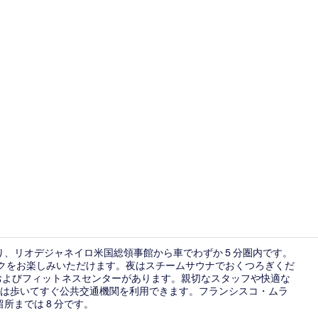
施設からの
り、リオデジャネイロ米国総領事館から車でわずか 5 分圏内です。
リンクをお楽しみいただけます。夜はスチームサウナでおくつろぎくだ
およびフィットネスセンターがあります。親切なスタッフや快適な
屋外プール、
は歩いてすぐ公共交通機関を利用できます。フランシスコ・ムラ
所までは 8 分です。