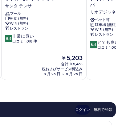
テ
イ
パ
サンタ テレサ
ル
ズ
リオデジャネイロ セン
プール
モ
イ
朝食 (無料)
ン
ン
ペット可
WiFi (無料)
駐車場 (無料)
テ
リ
レストラン
WiFi (無料)
ア
オ
レストラン
10
非常に良い
レ
デ
8.8
段
口コミ 1,018 件
10
グ
ジ
とても良い
8.4
階
段
レ
ャ
口コミ 1,007 件
中
階
サ
ネ
現
￥5,203
8.8、
中
ン
イ
在
非
8.4、
タ
合計 ￥5,463
ロ
の
常
税およびサービス料込み
税およ
と
テ
ラ
料
8 月 25 日 ～ 8 月 26 日
9 
に
て
レ
パ
金
良
も
サ
リ
は
い、
良
オ
￥5,203
口
い、
デ
コ
口
ジ
ミ
コ
ャ
1,018
ミ
ネ
ログイン
無料で登録
件
1,007
イ
件
件
ロ
の
件
セ
口
の
ン
コ
口
ト