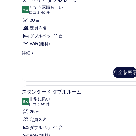
スーペリア ダブルルーム
表
ー
とても素晴らしい
示
9.0
10 点中 9.0
ペ
(口
口コミ 46 件
す
コ
リ
30 ㎡
る
ミ
ア
定員 3 名
46
ダ
ダブルベッド 1 台
件)
ブ
WiFi (無料)
ル
ス
詳細
ー
ル
ペ
ー
リ
料金を表
ア
ム
ダ
の
ブ
1 室のベッドルーム、エジプ
ス
7
ル
す
スタンダード ダブルルーム
タ
ル
べ
非常に良い
ー
8.6
10 点中 8.6
ン
(口
口コミ 58 件
て
ム
コ
ダ
25 ㎡
の
の
ミ
詳
ー
定員 3 名
写
細
58
ド
ダブルベッド 1 台
真
件)
WiFi (無料)