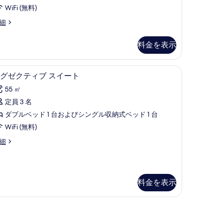
ト
WiFi (無料)
リ
台
細
プ
の
ル
す
料金を表示
ル
べ
ー
て
ルーム、エジプト綿のシーツ、高級寝具、ミニバー
エグゼクティブ スイート | 1 室のベッド
エ
7
ム
グゼクティブ スイート
の
グ
の
55 ㎡
写
ゼ
す
定員 3 名
真
ク
べ
ダブルベッド 1 台およびシングル収納式ベッド 1 台
を
テ
て
WiFi (無料)
表
ィ
の
示
細
ブ
写
す
ス
真
る
イ
を
料金を表示
ー
表
ト
示
ベッドルーム、エジプト綿のシーツ、高級寝具、ミニバー
の
す