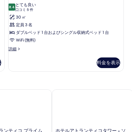
ー
ラ
ム
の
とても良い
ト
の
8.4
10 点中 8.4
ッ
(口
写
口コミ 5 件
の
詳
コ
ク
30 ㎡
詳
真
細
ミ
細
ス
定員 3 名
を
5
ダ
ダブルベッド 1 台およびシングル収納式ベッド 1 台
表
件)
ブ
WiFi (無料)
示
ル
す
デ
詳細
ラ
ル
る
ッ
示
料金を表示
ー
ク
ス
ム
ダ
の
ブ
ル
す
ル
ランティコ プライム
ホテルアトランティコタワー - ソフ
べ
ー
て
ム
の
の
詳
写
細
真
ホ
ランティコ プライム
ホテルアトランティコタワー - ソ