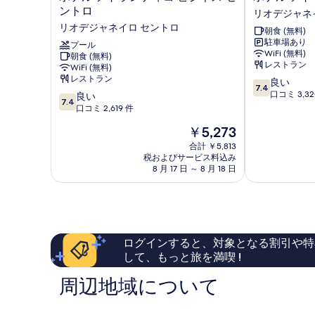
表
テ
テ
ントロ
リオデジャネ
示
ル
ル
リオデジャネイロ セントロ
朝食 (無料)
ア
ア
す
駐車場あり
ト
プール
ト
WiFi (無料)
る
朝食 (無料)
ラ
ラ
レストラン
WiFi (無料)
ン
ン
レストラン
10
良い
テ
テ
7.4
段
口コミ 3,32
10
ィ
良い
ィ
7.4
階
段
コ
口コミ 2,619 件
コ
中
階
ビ
プ
現
￥5,273
7.4、
中
ジ
ラ
在
良
7.4、
ネ
合計 ￥5,813
イ
の
い、
税およびサービス料込み
良
ス
ム
料
8 月 17 日 ～ 8 月 18 日
口
い、
セ
リ
金
コ
口
ン
オ
は
ミ
コ
ト
デ
￥5,273
3,320
ミ
ロ
ジ
件
2,619
リ
ャ
件
件
オ
ネ
ログインすると、対象となる割引や特
の
件
デ
イ
して、もっと旅を満喫 !
口
の
ジ
ロ
コ
口
ャ
セ
周辺地域について
ミ
コ
ネ
ン
ミ
イ
ト
ロ
ロ