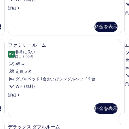
ツ
2
真
ッ
イ
ス
詳細
ド
を
タ
ス
詳
2
ン
表
ン
タ
台
ル
ダ
ン
の
示
示
料金を表示
ー
ダ
ー
詳
す
ド
ー
細
ム
ツ
ド
る
ト綿のシーツ、高級寝具、ミニバー
ファミリー ルーム | 1 室のベッド
フ
6
イ
ト
の
ファミリー ルーム
エ
ァ
ン
リ
す
非常に良い
ル
8.6
プ
10 点中 8.6
ミ
(口
口コミ 10 件
べ
ー
ル
コ
リ
45 ㎡
ム
ル
て
ミ
の
ー
ー
定員 5 名
の
詳
ム
10
ル
ダブルベッド 1 台およびシングルベッド 2 台
細
の
写
件)
エ
詳
詳
ー
WiFi (無料)
グ
真
細
ム
ゼ
フ
詳細
を
ク
ァ
の
表
テ
ミ
示
料金を表示
す
ィ
リ
示
ブ
ー
べ
す
ス
ル
 室のベッドルーム、エジプト綿のシーツ、高級寝具、ミニバー
デラックス ダブルルーム | 1 室の
デ
て
イ
6
ー
る
デラックス ダブルルーム