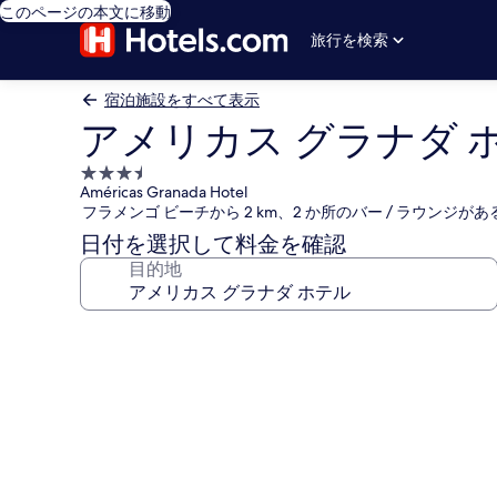
このページの本文に移動
旅行を検索
宿泊施設をすべて表示
アメリカス グラナダ 
3.5
Américas Granada Hotel
つ
フラメンゴ ビーチから 2 km、2 か所のバー / ラウンジが
星
日付を選択して料金を確認
宿
目的地
泊
施
設
ア
メ
リ
カ
ス