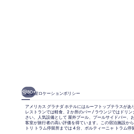
グ
ラ
ナ
ダ
ホ
テ
ル
の
写
真
80+
概要
客室
ロケーション
ポリシー
ギ
アメリカス グラナダ ホテルにはルーフトップテラスがあ
ャ
レストランでは軽食、2 か所のバー / ラウンジではド
さい。人気設備として 屋外プール、プールサイドバー、
ラ
客室が旅行者の高い評価を得ています。この宿泊施設から
リ
トリ トラム停留所までは 4 分、ポルティーニャ トラム停留