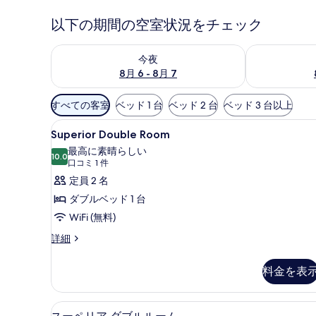
以下の期間の空室状況をチェック
今夜 8月 6 - 8月 7 の空室状況をチェック
明日 8月 7 
今夜
8月 6 - 8月 7
利
すべての客室
ベッド 1 台
ベッド 2 台
ベッド 3 台以上
用
Superior
1 室のベッドルーム、エジプ
可
1
Superior Double Room
Double
能
最高に素晴らしい
Room
10.0
な
10 点中 10.0
(口
口コミ 1 件
の
客
コ
定員 2 名
室
す
ミ
ダブルベッド 1 台
の
1
べ
WiFi (無料)
絞
件)
て
Superior
詳細
り
の
Double
込
Room
写
み
料金を表
の
真
条
詳
件
細
を
1 室のベッドルーム、エジプ
ス
6