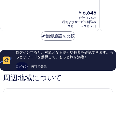
ン
ト
階
階
真
ホ
ホ
中
中
現
を
￥6,645
テ
テ
9.4、
9.0、
在
ル
ル
最
と
合計 ￥7,593
表
の
ダ
ダ
高
て
税およびサービス料込み
示
料
ナ
9 月 1 日 ～ 9 月 2 日
ナ
に
も
金
ン
ン
素
素
す
は
シ
類似施設を比較
ダ
晴
晴
る
￥6,645
テ
ナ
ら
ら
ィ
ン
し
し
セ
シ
い、
い、
ログインすると、対象となる割引や特典を確認できます。も
ン
テ
口
口
っとリワードを獲得して、もっと旅を満喫 !
タ
ィ
コ
コ
ー
セ
ミ
ミ
ログイン
無料で登録
ン
1,007
515
タ
件
件
周辺地域について
ー
件
件
の
の
口
口
コ
コ
ミ
ミ