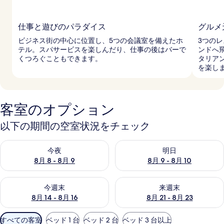
仕事と遊びのパラダイス
グルメ
ビジネス街の中心に位置し、5つの会議室を備えたホ
3つの
テル。スパサービスを楽しんだり、仕事の後はバーで
ンドへ
くつろぐこともできます。
タリア
を楽し
客室のオプション
以下の期間の空室状況をチェック
今夜 8月 8 - 8月 9 の空室状況をチェック
明日 8月 9 - 8月 10 の空室
今夜
明日
8月 8 - 8月 9
8月 9 - 8月 10
今週末 8月 14 - 8月 16 の空室状況をチェック
来週末 8月 21 - 8月 23 の
今週末
来週末
8月 14 - 8月 16
8月 21 - 8月 23
利
すべての客室
ベッド 1 台
ベッド 2 台
ベッド 3 台以上