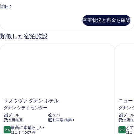
ル
す
ス
詳細
ベ
イ
る
ッ
ー
空室状況と料金を確認
ト
ド
シ
2
ン
類似した宿泊施設
グ
台
ル
リ
サノウヴァ ダナン ホテル
ニュー 
ベ
バ
ッ
ド
ー
2
ビ
台
リ
ュ
バ
ー
ー
ビ
の
ュ
サ
ニ
サノウヴァ ダナン ホテル
ニュー
す
ー
ノ
ュ
ダナン シティ センター
ダナン 
の
べ
ウ
ー
詳
プール
スパ
プール
ヴ
オ
て
細
空港送迎
駐車場 (無料)
空港送
ァ
リ
の
ダ
エ
10
10
最高に素晴らしい
とて
9.4
9.0
写
ナ
ン
段
段
口コミ 1,007 件
口コミ