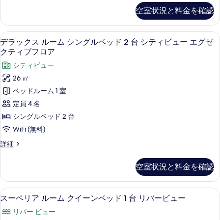
細
イ
ペ
の
ィ
ュ
空室状況と料金を確認
リ
ー
ビ
す
ー
ア
ュ
ン
ル
べ
の
ー
セーフティボックス (室内)、デスク
デ
6
ー
デラックス ルーム シングルベッド 2 台 シティビュー エグゼ
ベ
の
て
す
ラ
ム
クティブフロア
詳
ッ
の
ク
べ
ッ
細
シティビュー
イ
ド
写
て
ク
ー
26 ㎡
1
真
ン
の
ス
ベッドルーム 1 室
台
ベ
を
写
ル
ッ
定員 4 名
シ
表
ド
真
ー
シングルベッド 2 台
テ
1
示
を
ム
台
WiFi (無料)
ィ
す
表
シ
シ
ビ
デ
詳細
テ
る
示
ン
ラ
ィ
ュ
ッ
す
グ
ビ
空室状況と料金を確認
ー
ク
ュ
る
ル
ス
の
ー
ル
ベ
の
セーフティボックス (室内)、デスク
ス
す
5
ー
スーペリア ルーム クイーンベッド 1 台 リバービュー
詳
ッ
ー
ム
べ
細
リバー ビュー
シ
ド
ペ