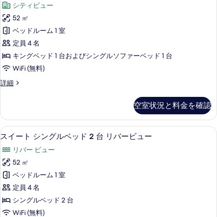
利
ベ
シティビュー
ジ
シ
ミ
用
利
ン
ッ
52 ㎡
リ
用
グ
可
ド
ベッドルーム 1 室
可
ル
ー
(Privilege,
(Privilege,
2
ベ
定員 4 名
ス
River
River
ッ
台
キングベッド 1 台およびシングルソファーベッド 1 台
View)
ド
イ
View)
の
の
WiFi (無料)
2
の
ー
詳
台
す
フ
詳細
細
す
の
ト
ァ
べ
詳
べ
の
ミ
細
て
空室状況と料金を確認
リ
て
す
の
ー
の
べ
ス
写
スイート シングルベッド 2 台 リバー
ス
7
イ
スイート シングルベッド 2 台 リバービュー
写
て
真
イ
ー
真
の
リバー ビュー
ト
を
ー
の
を
写
52 ㎡
表
ト
詳
表
真
ベッドルーム 1 室
細
示
シ
示
を
定員 4 名
す
ン
す
表
シングルベッド 2 台
る
グ
る
示
WiFi (無料)