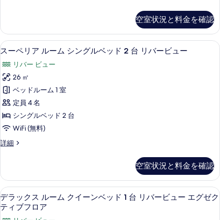
ベ
ア
詳
ァ
ビ
バ
細
ッ
ミ
の
ー
ュ
空室状況と料金を確認
リ
ド
ビ
す
ー
ー
ュ
(複
ル
べ
の
ー
セーフティボックス (室内)、デスク
ス
7
ー
スーペリア ルーム シングルベッド 2 台 リバービュー
数
の
て
す
ー
ム
詳
台)
リバー ビュー
の
ベ
べ
ペ
細
ッ
シ
26 ㎡
写
て
リ
ド
テ
ベッドルーム 1 室
真
(複
の
ア
数
ィ
定員 4 名
を
写
ル
台)
ビ
シングルベッド 2 台
表
シ
真
ー
ュ
WiFi (無料)
テ
示
を
ム
ィ
ー
ス
詳細
す
表
ビ
シ
ー
の
ュ
る
示
ン
ペ
ー
空室状況と料金を確認
す
リ
す
グ
の
ア
べ
詳
る
ル
ル
細
デラックス ルーム クイーンベッド 1 
デ
て
8
ー
デラックス ルーム クイーンベッド 1 台 リバービュー エグゼク
ベ
ラ
ム
の
ティブフロア
ッ
シ
ッ
写