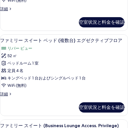
表
WiFi (無料)
ビ
リ
シ
示
デ
詳細
ュ
バ
ン
ラ
す
ー
ー
ッ
グ
ビ
る
空室状況と料金を確認
ク
エ
ュ
ル
ス
ー
グ
ル
ベ
エ
ファミリー スイート ベッド (複数台)
フ
17
ー
ゼ
ファミリー スイート ベッド (複数台) エグゼクティブフロア
グ
ッ
ァ
ム
ゼ
ク
リバー ビュー
シ
ド
ク
ミ
テ
ン
52 ㎡
テ
2
リ
グ
ィ
ィ
ベッドルーム 1 室
台
ル
ー
ブ
ブ
ベ
定員 4 名
リ
フ
ス
ッ
フ
ロ
キングベッド 1 台およびシングルベッド 1 台
バ
ド
イ
ア
ロ
WiFi (無料)
2
ー
の
ー
台
ア
詳
ビ
フ
詳細
リ
ト
細
ァ
の
ュ
バ
ベ
ミ
ー
す
空室状況と料金を確認
ー
リ
ッ
ビ
べ
ー
エ
ュ
ド
ス
て
ー
セーフティボックス (室内)、デスク
フ
グ
4
イ
ファミリー スイート (Business Lounge Access. Privilege)
(複
エ