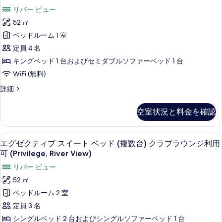
の
ァ
ー
ゼ
グ
数
リバー ビュー
ト
写
ミ
ゼ
ク
ベ
台)
52 ㎡
ク
真
リ
ッ
テ
テ
エ
ベッドルーム 1 室
ド
を
ー
ィ
ィ
(複
グ
定員 4 名
ブ
表
ス
ブ
数
フ
ゼ
キングベッド 1 台およびセミダブルソファーベッド 1 台
台)
示
イ
フ
ロ
ク
WiFi (無料)
エ
ア
す
ー
ロ
グ
テ
の
フ
詳細
る
ゼ
ト
ア
詳
ァ
ィ
ク
細
(Business
ミ
の
テ
空室状況と料金を確認
ブ
リ
Lounge
ィ
す
ー
フ
ブ
Access.
ス
べ
フ
セーフティボックス (室内)、デスク
エ
ロ
Privilege)
7
イ
エグゼクティブ スイート ベッド (複数台) クラブラウンジ利用
ロ
て
グ
ー
ア
の
可 (Privilege, River View)
ア
の
ト
ゼ
の
の
す
リバー ビュー
(Business
写
詳
ク
す
べ
Lounge
52 ㎡
細
真
Access.
テ
べ
て
ベッドルーム 2 室
Privilege)
を
ィ
て
の
の
定員 3 名
表
詳
ブ
の
写
シングルベッド 2 台およびシングルソファーベッド 1 台
細