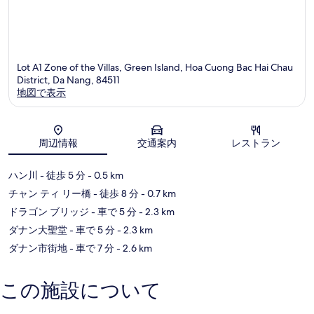
Lot A1 Zone of the Villas, Green Island, Hoa Cuong Bac Hai Chau
District, Da Nang, 84511
地図で表示
地図
周辺情報
交通案内
レストラン
ハン川
- 徒歩 5 分
- 0.5 km
チャン ティ リー橋
- 徒歩 8 分
- 0.7 km
ドラゴン ブリッジ
- 車で 5 分
- 2.3 km
ダナン大聖堂
- 車で 5 分
- 2.3 km
ダナン市街地
- 車で 7 分
- 2.6 km
この施設について