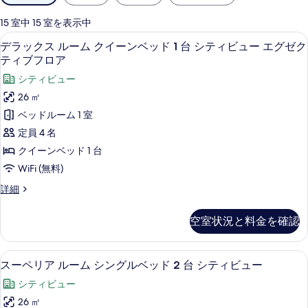
用
可
15 室中 15 室を表示中
能
デラックス ルーム クイーンベッド 1 
デ
6
デラックス ルーム クイーンベッド 1 台 シティビュー エグゼク
な
ラ
ティブフロア
客
ッ
シティビュー
室
ク
の
26 ㎡
ス
絞
ベッドルーム 1 室
り
ル
定員 4 名
込
ー
クイーンベッド 1 台
み
ム
WiFi (無料)
条
ク
件
デ
詳細
イ
ラ
ッ
ー
空室状況と料金を確認
ク
ン
ス
ル
ベ
セーフティボックス (室内)、デスク
ス
5
ー
スーペリア ルーム シングルベッド 2 台 シティビュー
ッ
ー
ム
シティビュー
ク
ド
ペ
イ
26 ㎡
1