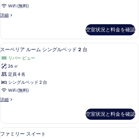
示
ス
写
真
WiFi (無料)
す
イ
真
を
エ
詳細
る
ー
を
表
グ
ゼ
ト
表
示
空室状況と料金を確認
ク
ベ
示
す
テ
ィ
ッ
す
る
セーフティボックス (室内)、デスク
ス
4
ブ
スーペリア ルーム シングルベッド 2 台
ド
る
ー
ス
リバー ビュー
イ
(複
ペ
ー
26 ㎡
数
リ
ト
定員 4 名
台)
ベ
ア
ッ
シングルベッド 2 台
ク
ル
ド
WiFi (無料)
ラ
(複
ー
数
ス
詳細
ブ
ム
台)
ー
ラ
ク
シ
ペ
空室状況と料金を確認
ラ
リ
ウ
ン
ブ
ア
ン
グ
ラ
ル
ファミリー スイート | セーフティボ
フ
ウ
ジ
8
ー
ファミリー スイート
ル
ン
ァ
ム