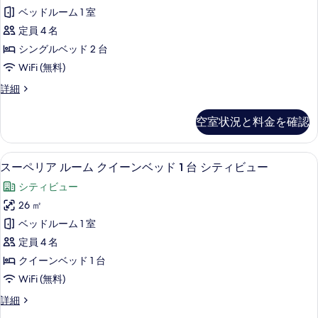
リ
ー
ベッドルーム 1 室
台
ン
ア
ベ
定員 4 名
シ
ル
ッ
シングルベッド 2 台
テ
ド
ー
WiFi (無料)
1
ィ
ム
台
ビ
ス
詳細
シ
シ
ー
ュ
テ
ン
ペ
ィ
空室状況と料金を確認
ー
リ
グ
ビ
ア
エ
ュ
ル
ル
ー
セーフティボックス (室内)、デスク
ス
グ
5
ー
スーペリア ルーム クイーンベッド 1 台 シティビュー
ベ
エ
ー
ム
ゼ
グ
ッ
シティビュー
シ
ペ
ゼ
ク
ン
ド
26 ㎡
ク
リ
グ
テ
テ
2
ベッドルーム 1 室
ル
ア
ィ
ィ
台
ベ
定員 4 名
ブ
ル
ブ
ッ
シ
フ
クイーンベッド 1 台
ド
ー
フ
ロ
テ
WiFi (無料)
2
ア
ム
ロ
台
ィ
の
ス
詳細
シ
ク
ア
詳
ー
ビ
テ