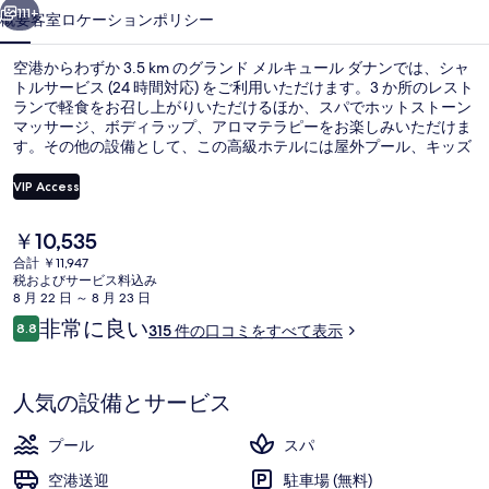
ュ
111+
概要
客室
ロケーション
ポリシー
ー
空港からわずか 3.5 km のグランド メルキュール ダナンでは、シャ
ル
トルサービス (24 時間対応) をご利用いただけます。3 か所のレスト
ランで軽食をお召し上がりいただけるほか、スパでホットストーン
ダ
マッサージ、ボディラップ、アロマテラピーをお楽しみいただけま
ナ
す。その他の設備として、この高級ホテルには屋外プール、キッズ
クラブ (無料)、およびバー / ラウンジが備わっています。
ン
VIP Access
の
現
￥10,535
屋外プール、プール パラソル、サン
写
在
合計 ￥11,947
の
税およびサービス料込み
真
料
8 月 22 日 ～ 8 月 23 日
金
ギ
口
非常に良い
8.8
315 件の口コミをすべて表示
は
10段階中8.8
コ
ャ
￥10,535
ミ
で
ラ
す
人気の設備とサービス
リ
プール
スパ
ー
空港送迎
駐車場 (無料)