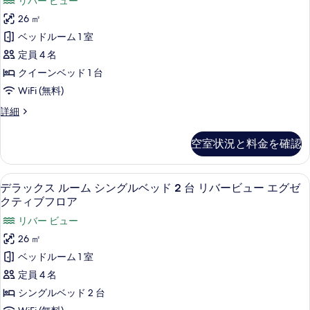
リバー ビュー
ン
ド
ク
真
グ
26 ㎡
2
ル
ス
を
ベッドルーム 1 室
台
ベ
ル
表
ッ
定員 4 名
リ
ド
ー
示
クイーンベッド 1 台
バ
2
ム
す
台
WiFi (無料)
ー
リ
ク
る
ビ
デ
詳細
バ
イ
ラ
ー
ュ
ッ
ー
ビ
空室状況と料金を確認
ー
ク
ュ
ン
ス
の
ー
ル
ベ
の
セーフティボックス (室内)、デスク
デ
す
9
ー
デラックス ルーム シングルベッド 2 台 リバービュー エグゼ
詳
ッ
ラ
ム
べ
クティブフロア
細
ク
ド
ッ
て
リバー ビュー
イ
1
ク
ー
の
26 ㎡
台
ン
ス
写
ベッドルーム 1 室
ベ
リ
ル
真
ッ
定員 4 名
バ
ド
ー
を
シングルベッド 2 台
1
ー
ム
台