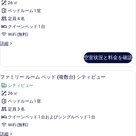
て
ン
26 ㎡
2
リ
グ
の
ベッドルーム 1 室
台
ル
ア
写
ベ
定員 4 名
シ
ル
真
ッ
クイーンベッド 1 台
テ
ド
ー
を
WiFi (無料)
2
ィ
ム
表
台
ビ
ス
詳細
シ
ク
示
ー
ュ
テ
イ
ペ
す
ィ
空室状況と料金を確認
ー
リ
ー
ビ
る
ア
エ
ュ
ン
ル
ー
セーフティボックス (室内)、デスク
フ
グ
6
ー
ファミリー ルーム ベッド (複数台) シティビュー
ベ
エ
ァ
ム
ゼ
グ
ッ
シティビュー
ク
ミ
ゼ
ク
イ
ド
26 ㎡
ク
リ
ー
テ
テ
1
ベッドルーム 1 室
ン
ー
ィ
ィ
台
ベ
定員 3 名
ブ
ル
ブ
ッ
リ
フ
クイーンベッド 1 台およびシングルベッド 1 台
ド
ー
フ
ロ
バ
WiFi (無料)
1
ア
ム
ロ
台
ー
の
フ
詳細
リ