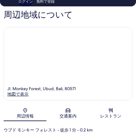
ログイン
無料で登録
ー
710
569
件
件
周辺地域について
件
件
の
の
口
口
コ
コ
ミ
ミ
Jl. Monkey Forest, Ubud, Bali, 80571
地図で表示
地図
周辺情報
交通案内
レストラン
ウブド モンキー フォレスト
- 徒歩 1 分
- 0.2 km