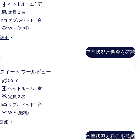
ト
プ
ト
ベッドルーム 1 室
ラ
ガ
プ
イ
定員 2 名
ー
ベ
ー
ダブルベッド 1 台
ー
デ
ル
WiFi (無料)
ト
ン
プ
の
ス
詳細
ー
ビ
イ
す
ル
ュ
ー
の
べ
空室状況と料金を確認
ト
ー
詳
て
ガ
細
の
ー
の
スイート プールビュー | 1 室のベッ
ス
8
デ
スイート プールビュー
す
写
イ
ン
べ
56 ㎡
ビ
真
ー
ュ
て
ベッドルーム 1 室
を
ト
ー
の
定員 2 名
の
表
プ
詳
写
ダブルベッド 1 台
示
ー
細
真
WiFi (無料)
す
ル
を
ス
詳細
る
ビ
イ
表
ュ
ー
空室状況と料金を確認
示
ト