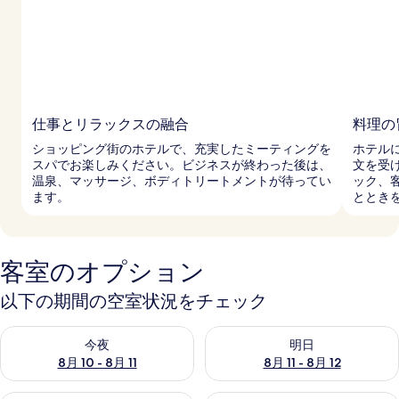
フ
ォ
ー
大
人
仕事とリラックスの融合
料理の
限
ショッピング街のホテルで、充実したミーティングを
ホテル
スパでお楽しみください。ビジネスが終わった後は、
文を受
定
温泉、マッサージ、ボディトリートメントが待ってい
ック、
ます。
ととき
の
写
真
客室のオプション
ギ
以下の期間の空室状況をチェック
ャ
今夜 8月 10 - 8月 11 の空室状況をチェック
明日 8月 11 - 8月 12 の空
ラ
今夜
明日
8月 10 - 8月 11
8月 11 - 8月 12
リ