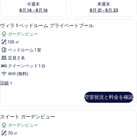
ー
今週末 8月 14 - 8月 16 の空室状況をチェック
来週末 8月 21 - 8月 23 の
今週末
来週末
8月 14 - 8月 16
8月 21 - 8月 23
ヴィラ 1 ベッドルーム プライベートプ
ヴ
7
ヴィラ 1 ベッドルーム プライベートプール
ィ
ガーデンビュー
ラ
135 ㎡
1
ベッドルーム 1 室
ベ
定員 2 名
ッ
クイーンベッド 1 台
ド
WiFi (無料)
ル
ヴ
詳細
ー
ィ
ム
ラ
空室状況と料金を確認
1
プ
ベ
ラ
ッ
スイート ガーデンビュー | 1 室の
ス
7
ド
イ
スイート ガーデンビュー
イ
ル
ベ
ガーデンビュー
ー
ー
ー
ム
70 ㎡