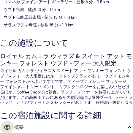
コマネカ ファイン アート ギャラリー
- 徒歩 6 分
- 0.5 km
ウブド宮殿
- 徒歩 13 分
- 1.1 km
ウブド伝統工芸市場
- 徒歩 13 分
- 1.1 km
サラスワティ寺院
- 徒歩 15 分
- 1.3 km
この施設について
ロイヤル カムエラ ヴィラズ & スイート アット モ
ンキー フォレスト ウブド - フォー 大人限定
ロイヤル カムエラ ヴィラズ & スイート アット モンキー フォレスト ウ
ブド - フォー 大人限定にはルーフトップテラスがあり、ウブド モンキ
ー フォレストから歩いてすぐです。ディープティシュー マッサージ、
フェイシャル トリートメント、リフレクソロジーをお楽しみいただけ
るほか、Coffee Shopでは朝食、ランチ、ディナーをお召し上がりいた
だけます。この高級ホテルにあるその他設備には屋外プール、バー / ラ
ウンジ、およびフィットネスセンターがあります。旅行者は親切なスタ
ッフやロケーションを評価しています。
この宿泊施設に関する詳細
概要