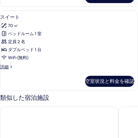
ー
プ
す
の
ー
スイート | ウォーター ビュー
ス
る
7
ル
スイート
す
イ
ビ
べ
70 ㎡
ュ
ー
ー
て
ベッドルーム 1 室
ト
の
の
定員 2 名
詳
の
細
写
ダブルベッド 1 台
す
真
WiFi (無料)
べ
を
ス
詳細
て
イ
表
の
ー
空室状況と料金を確認
示
ト
写
の
す
真
詳
類似した宿泊施設
る
細
を
コマネカ・アット・ラサ・サヤン
コマネカ
表
示
す
る