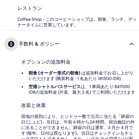
レストラン
Coffee Shop - このコーヒーショップは、朝食、ランチ、ディ
ナータイムに営業しています。
手数料 & ポリシー
オプションの追加料金
朝食 (オーダー形式の朝食)
は追加料金でお召し上がり
いただけます (概算料金 : 1 名あたり 181500 IDR)
空港シャトルバスサービス
は、1 車両あたり 847000
IDRの追加料金 (片道、最大 3 名) でご利用いただけます
改装と休業
現地の規則により、ヒンドゥー教で元旦に当たる「静寂の
日 (ニュピ)」当日は、午前 6 時から24 時間、宿泊施設の外
に出ることができません。静寂の日は通常、3 月か 4 月で
す (毎年、日付は異なります)。当日はチェックインもチェ
ックアウトもできません。また、ングラ ライ空港 (バリ国