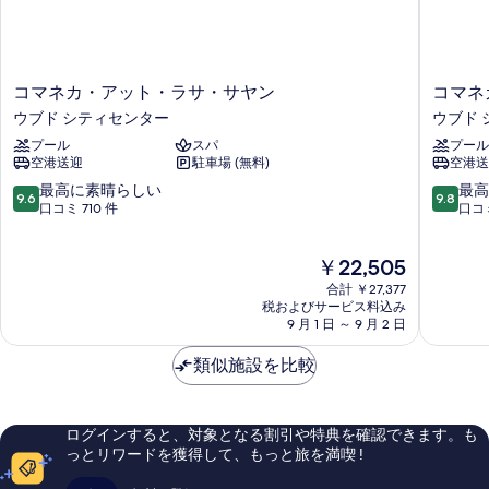
コ
コ
コマネカ・アット・ラサ・サヤン
コマネ
マ
マ
ウブド シティセンター
ウブド 
ネ
ネ
プール
スパ
プール
カ・
カ・
空港送迎
駐車場 (無料)
空港送
ア
ア
ッ
ッ
10
10
最高に素晴らしい
最高
9.6
9.8
ト・
ト・
段
段
口コミ 710 件
口コミ
ラ
ビ
階
階
サ・
ス
中
中
現
￥22,505
サ
マ
9.6、
9.8、
在
ヤ
ウ
最
最
合計 ￥27,377
の
ン
ブ
高
高
税およびサービス料込み
料
ウ
9 月 1 日 ～ 9 月 2 日
ド
に
に
金
ブ
シ
素
素
は
ド
類似施設を比較
テ
晴
晴
￥22,505
シ
ィ
ら
ら
テ
セ
し
し
ィ
ン
い、
い、
ログインすると、対象となる割引や特典を確認できます。も
セ
タ
口
口
っとリワードを獲得して、もっと旅を満喫 !
ン
ー
コ
コ
タ
ミ
ミ