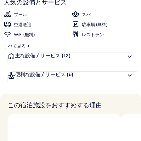
9.8、
ト
人気の設備とサービス
ら
お
高
モ
評
客
プール
スパ
価
ン
様
空港送迎
駐車場 (無料)
に
キ
WiFi (無料)
好
レストラン
ー
評
すべて見る
件
フ
主な設備 / サービス
の
(12)
ォ
口
コ
レ
便利な設備 / サービス
(6)
ミ
ス
ト
ウ
この宿泊施設をおすすめする理由
ブ
ド
-