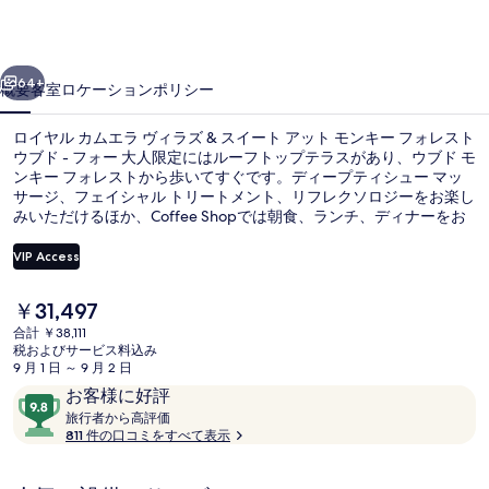
ム
エ
前へ
次へ
ラ
64+
概要
客室
ロケーション
ポリシー
ヴ
ロイヤル カムエラ ヴィラズ & スイート アット モンキー フォレスト
ィ
ウブド - フォー 大人限定にはルーフトップテラスがあり、ウブド モ
ンキー フォレストから歩いてすぐです。ディープティシュー マッ
ラ
サージ、フェイシャル トリートメント、リフレクソロジーをお楽し
ズ
みいただけるほか、Coffee Shopでは朝食、ランチ、ディナーをお
召し上がりいただけます。この高級ホテルにあるその他設備には屋
&
外プール、バー / ラウンジ、およびフィットネスセンターがありま
VIP Access
す。旅行者は親切なスタッフやロケーションを評価しています。
ス
現
￥31,497
イ
屋外プール、営業時間 6:00 ～ 20
在
合計 ￥38,111
の
ー
税およびサービス料込み
料
9 月 1 日 ～ 9 月 2 日
金
ト
口
10
お客様に好評
は
コ
旅
段
旅行者から高評価
ア
￥31,497
行
811 件の口コミをすべて表示
ミ
階
で
者
ッ
す
中
か