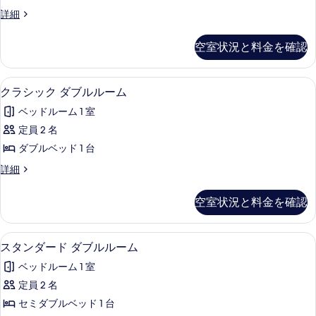
ス
ム
す
デ
詳細
ダ
の
ラ
べ
詳
ブ
ッ
空室状況と料金を確認
て
細
ク
ル
ス
の
ル
ダ
クラシック ダブルルーム | アイロン 
ク
写
3
ブ
クラシック ダブルルーム
ー
ラ
ル
真
ム
ベッドルーム 1 室
ル
シ
を
ー
の
定員 2 名
ッ
表
ム
す
ダブルベッド 1 台
の
ク
示
詳
べ
ク
詳細
ダ
す
細
ラ
て
ブ
シ
る
空室状況と料金を確認
の
ッ
ル
ク
写
ル
ダ
スタンダード ダブルルーム | アイロン
ス
真
3
ブ
スタンダード ダブルルーム
ー
タ
ル
を
ム
ベッドルーム 1 室
ル
ン
表
ー
の
定員 2 名
ダ
示
ム
す
セミダブルベッド 1 台
の
ー
す