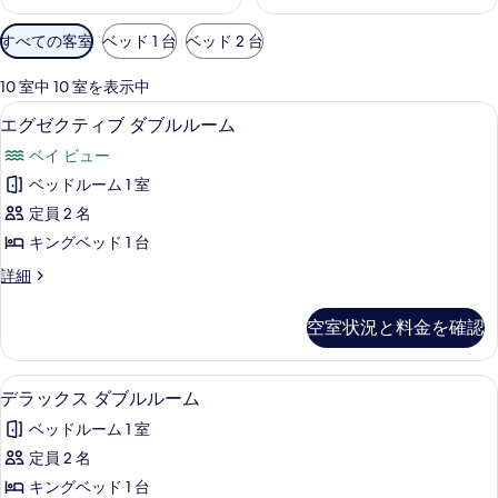
利
すべての客室
ベッド 1 台
ベッド 2 台
用
可
10 室中 10 室を表示中
能
エグゼクティブ ダブルルーム | アイロ
エ
5
エグゼクティブ ダブルルーム
な
グ
客
ベイ ビュー
ゼ
室
ベッドルーム 1 室
ク
の
定員 2 名
テ
絞
キングベッド 1 台
り
ィ
エ
詳細
込
ブ
グ
み
ダ
ゼ
条
空室状況と料金を確認
ク
ブ
件
テ
ル
ィ
デラックス ダブルルーム | アイロン 
デ
13
ブ
デラックス ダブルルーム
ル
ラ
ダ
ー
ベッドルーム 1 室
ブ
ッ
ル
ム
定員 2 名
ク
ル
の
キングベッド 1 台
ー