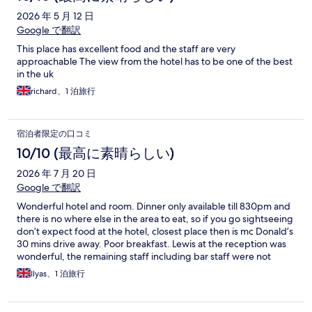
2026 年 5 月 12 日
Google で翻訳
This place has excellent food and the staff are very
approachable The view from the hotel has to be one of the best
in the uk
richard、1 泊旅行
宿泊者限定の口コミ
10/10 (最高に素晴らしい)
2026 年 7 月 20 日
Google で翻訳
Wonderful hotel and room. Dinner only available till 830pm and
there is no where else in the area to eat, so if you go sightseeing
don’t expect food at the hotel, closest place then is mc Donald’s
30 mins drive away. Poor breakfast. Lewis at the reception was
wonderful, the remaining staff including bar staff were not
approachable at all.
Ilyas、1 泊旅行