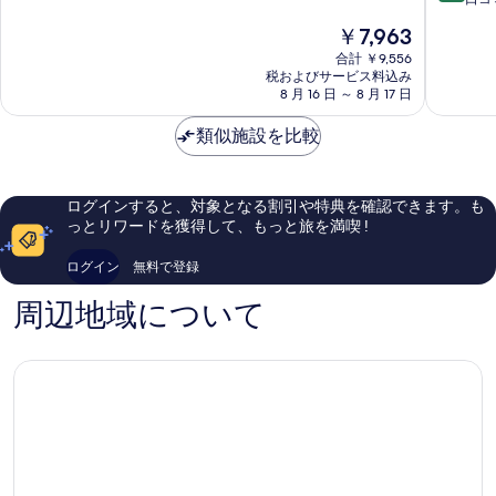
ー
ン
6.8、
階
現
￥7,963
バ
ズ
口
中
在
ラ
ホ
コ
9.4、
合計 ￥9,556
の
ス
税およびサービス料込み
テ
ミ
最
料
8 月 16 日 ～ 8 月 17 日
カ
ル,
1,319
高
金
ボ
BW
件
に
は
類似施設を比較
ロ
シ
件
素
￥7,963
ー
グ
の
晴
シ
ネ
口
ら
テ
チ
コ
し
ログインすると、対象となる割引や特典を確認できます。も
ィ
ャ
ミ
い、
っとリワードを獲得して、もっと旅を満喫 !
セ
ー
口
ン
コ
コ
ログイン
無料で登録
タ
レ
ミ
ー
ク
186
周辺地域について
シ
件
ョ
件
ン
の
Scarbor
口
コ
ミ