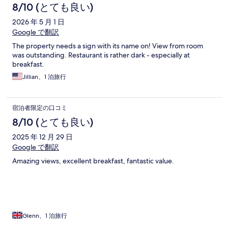
8/10 (とても良い)
2026 年 5 月 1 日
Google で翻訳
The property needs a sign with its name on! View from room
was outstanding. Restaurant is rather dark - especially at
breakfast.
Jillian、1 泊旅行
宿泊者限定の口コミ
8/10 (とても良い)
2025 年 12 月 29 日
Google で翻訳
Amazing views, excellent breakfast, fantastic value.
Glenn、1 泊旅行