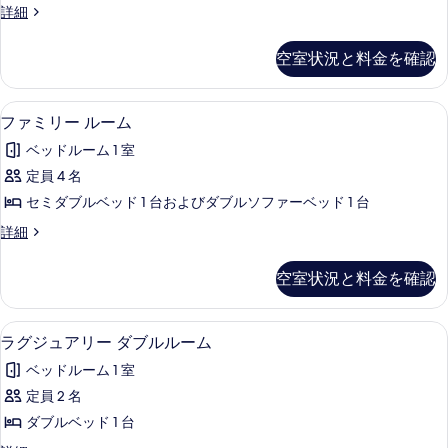
詳
べ
ス
詳細
ド
る
細
タ
て
ダ
ン
空室状況と料金を確認
の
ダ
ブ
ー
写
ル
ド
ファミリー ルーム | アイロン / ア
フ
真
1
ダ
ファミリー ルーム
ル
ァ
ブ
を
ー
ベッドルーム 1 室
ル
ミ
表
ル
ム
定員 4 名
リ
示
ー
の
セミダブルベッド 1 台およびダブルソファーベッド 1 台
ム
ー
す
の
す
フ
詳細
ル
る
詳
ァ
べ
細
ー
ミ
空室状況と料金を確認
て
リ
ム
ー
の
の
ル
ラグジュアリー ダブルルーム | アイロ
ラ
写
4
ー
ラグジュアリー ダブルルーム
す
グ
ム
真
べ
ベッドルーム 1 室
の
ジ
を
詳
て
定員 2 名
ュ
表
細
の
ダブルベッド 1 台
ア
示