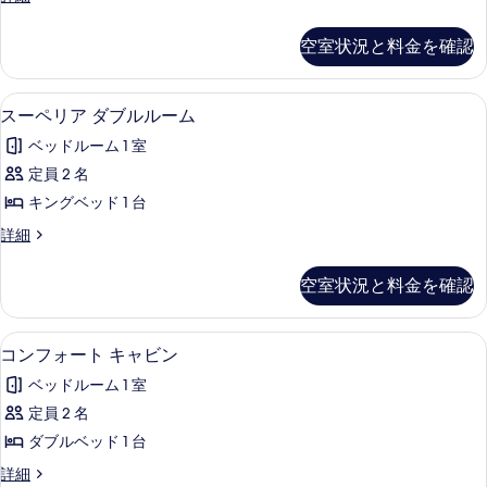
キ
示
ラ
写
ャ
ッ
す
空室状況と料金を確認
真
ク
ビ
る
ス
を
ン
キ
スーペリア ダブルルーム | アイロン 
ス
表
2
ャ
スーペリア ダブルルーム
の
ー
ビ
示
す
ベッドルーム 1 室
ン
ペ
す
の
べ
定員 2 名
リ
る
詳
て
キングベッド 1 台
細
ア
の
ス
詳細
ダ
ー
写
ブ
ペ
空室状況と料金を確認
真
リ
ル
ア
を
ル
ダ
コンフォート キャビン | アイロン /
コ
表
1
ブ
コンフォート キャビン
ー
ン
ル
示
ム
ベッドルーム 1 室
ル
フ
す
ー
の
定員 2 名
ォ
る
ム
す
ダブルベッド 1 台
の
ー
詳
べ
コ
詳細
ト