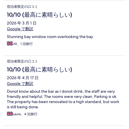
宿泊者限定の口コミ
10/10 (最高に素晴らしい)
2026 年 3 月 1 日
Google で翻訳
Stunning bay window room overlooking the bay
Jill、1 泊旅行
宿泊者限定の口コミ
10/10 (最高に素晴らしい)
2026 年 4 月 17 日
Google で翻訳
Donot know about the bar as I donot drink, the staff are very
friendly and helpful. The rooms were very clean. Parking is ok.
The property has been renovated to a high standard, but work
is still being done.
Laura、4 泊旅行