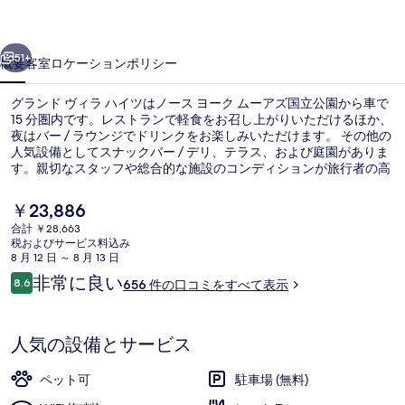
ラ
前へ
次へ
ハ
51+
概要
客室
ロケーション
ポリシー
イ
グランド ヴィラ ハイツはノース ヨーク ムーアズ国立公園から車で
ツ
15 分圏内です。レストランで軽食をお召し上がりいただけるほか、
夜はバー / ラウンジでドリンクをお楽しみいただけます。 その他の
の
人気設備としてスナックバー / デリ、テラス、および庭園がありま
写
す。親切なスタッフや総合的な施設のコンディションが旅行者の高
い評価を得ています。
真
現
￥23,886
在
ギ
合計 ￥28,663
の
税およびサービス料込み
航空写真
ャ
料
8 月 12 日 ～ 8 月 13 日
金
口
非常に良い
ラ
8.6
656 件の口コミをすべて表示
は
10段階中8.6
コ
￥23,886
リ
ミ
で
す
ー
人気の設備とサービス
ペット可
駐車場 (無料)