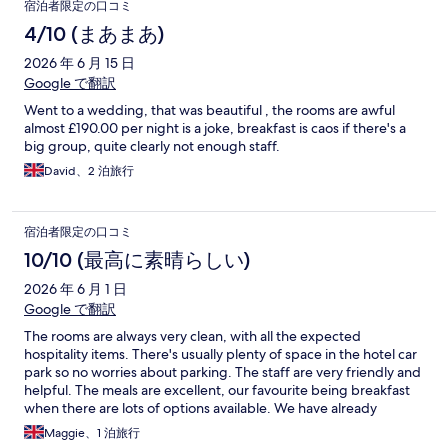
宿泊者限定の口コミ
4/10 (まあまあ)
2026 年 6 月 15 日
Google で翻訳
Went to a wedding, that was beautiful , the rooms are awful
almost £190.00 per night is a joke, breakfast is caos if there's a
big group, quite clearly not enough staff.
David、2 泊旅行
宿泊者限定の口コミ
10/10 (最高に素晴らしい)
2026 年 6 月 1 日
Google で翻訳
The rooms are always very clean, with all the expected
hospitality items. There's usually plenty of space in the hotel car
park so no worries about parking. The staff are very friendly and
helpful. The meals are excellent, our favourite being breakfast
when there are lots of options available. We have already
booked our next stay!
Maggie、1 泊旅行