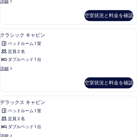
写
ラ
詳細
リ
す
グ
真
ー
ジ
る
空室状況と料金を確認
を
ュ
ダ
ア
表
ブ
リ
クラシック キャビン | アイロン / 
ク
示
2
ー
クラシック キャビン
ル
ラ
ダ
す
ル
ベッドルーム 1 室
ブ
シ
る
ル
ー
定員 2 名
ッ
ル
ム
ダブルベッド 1 台
ー
ク
ム
の
ク
詳細
キ
の
ラ
す
詳
ャ
シ
空室状況と料金を確認
べ
細
ッ
ビ
ク
て
ン
キ
デラックス キャビン | アイロン / 
デ
の
2
ャ
デラックス キャビン
の
ラ
ビ
写
す
ベッドルーム 1 室
ン
ッ
真
の
べ
定員 2 名
ク
を
詳
て
ダブルベッド 1 台
細
ス
表
の
デ
詳細