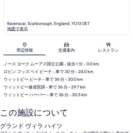
Ravenscar, Scarborough, England, YO13 0ET
地図で表示
地図
周辺情報
交通案内
レストラン
ノース ヨーク ムーアズ国立公園
- 徒歩 1 分
- 0.0 km
ロビン フッズ ベイ ビーチ
- 車で 30 分
- 24.0 km
ウィットビー ビーチ
- 車で 36 分
- 30.0 km
ウィットビー修道院跡
- 車で 36 分
- 29.7 km
ウィットビー ハーバー
- 車で 36 分
- 30.3 km
この施設について
グランド ヴィラ ハイツ