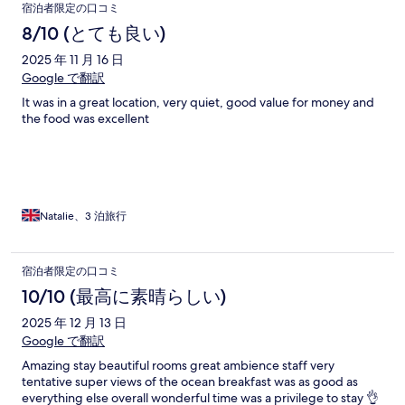
宿泊者限定の口コミ
8/10 (とても良い)
2025 年 11 月 16 日
Google で翻訳
It was in a great location, very quiet, good value for money and
the food was excellent
Natalie、3 泊旅行
宿泊者限定の口コミ
10/10 (最高に素晴らしい)
2025 年 12 月 13 日
Google で翻訳
Amazing stay beautiful rooms great ambience staff very
tentative super views of the ocean breakfast was as good as
everything else overall wonderful time was a privilege to stay 👌