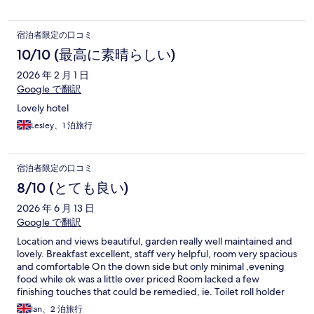
宿泊者限定の口コミ
10/10 (最高に素晴らしい)
2026 年 2 月 1 日
Google で翻訳
Lovely hotel
Lesley、1 泊旅行
宿泊者限定の口コミ
8/10 (とても良い)
2026 年 6 月 13 日
Google で翻訳
Location and views beautiful, garden really well maintained and
lovely. Breakfast excellent, staff very helpful, room very spacious
and comfortable On the down side but only minimal ,evening
food while ok was a little over priced Room lacked a few
finishing touches that could be remedied, ie. Toilet roll holder
needed fixing properly, hooks on back of doors falling out, lack
Ian、2 泊旅行