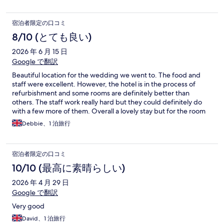
宿泊者限定の口コミ
8/10 (とても良い)
2026 年 6 月 15 日
Google で翻訳
Beautiful location for the wedding we went to. The food and
staff were excellent. However, the hotel is in the process of
refurbishment and some rooms are definitely better than
others. The staff work really hard but they could definitely do
with a few more of them. Overall a lovely stay but for the room
price of approximately £200 per nights I would expect a little
Debbie、1 泊旅行
more in my room than I got.
宿泊者限定の口コミ
10/10 (最高に素晴らしい)
2026 年 4 月 29 日
Google で翻訳
Very good
David、1 泊旅行