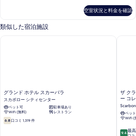
細
ン
て
キ
フ
空室状況と料金を確認
の
ォ
ャ
ー
写
ビ
ト
類似した宿泊施設
真
キ
ン
ャ
を
グランド ホテル スカーバラ
ザ クラ
の
ビ
表
ン
す
示
の
べ
詳
す
細
て
る
の
写
真
グ
ザ
グランド ホテル スカーバラ
ザ ク
を
ラ
ク
ー コ
スカボロー シティセンター
表
ン
ラ
Scarbo
ペット可
駐車場あり
ド
レ
示
WiFi (無料)
レストラン
ホ
ン
ペット
す
WiFi 
テ
ス
10
6.8
口コミ 1,319 件
ル
ガ
段
る
ス
ー
階
10
最高
9.4
カ
デ
中
段
口コミ