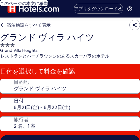
このページの本文に移動
アプリをダウンロード
宿泊施設をすべて表示
グランド ヴィラ ハイツ
3.0
Grand Villa Heights
つ
レストランとバー / ラウンジのあるスカーバラのホテル
星
宿
日付を選択して料金を確認
泊
施
目的地
設
日付
旅行者