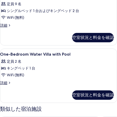
ィ
ル
(COMO
定員 9 名
ー
ラ
Sunset)
ム
シングルベッド 1 台およびキングベッド 2 台
3
(COMO
の
WiFi (無料)
Sunset)
ベ
す
の
ヴ
詳細
ッ
べ
詳
ィ
細
ド
ラ
て
空室状況と料金を確認
3
ル
の
ベ
ー
ッ
写
One-
エジプト綿のシーツ、高級寝具、ミニバ
6
ド
ム
One-Bedroom Water Villa with Pool
真
Bedroom
ル
(COMO
定員 2 名
を
ー
Water
Sunset)
ム
キングベッド 1 台
Villa
表
(COMO
の
with
WiFi (無料)
示
Sunset)
す
Pool
の
One-
詳細
す
べ
詳
の
Bedroom
る
細
Water
て
す
空室状況と料金を確認
Villa
の
べ
with
Pool
写
て
類似した宿泊施設
の
真
の
詳