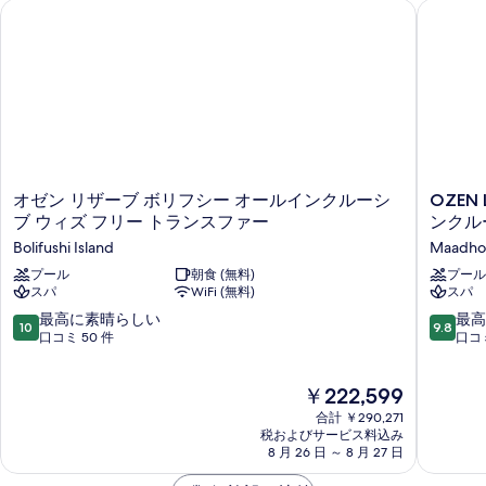
オゼン リザーブ ボリフシー オールインクルーシブ ウィズ フ
OZEN 
を
細
写
表
真
示
を
す
表
る
示
す
る
オ
OZEN
オゼン リザーブ ボリフシー オールインクルーシ
OZEN
ゼ
LIFE
ブ ウィズ フリー トランスファー
ンクル
ン
マ
Bolifushi Island
Maadho
リ
ー
ザ
プール
朝食 (無料)
ド
プール
スパ
WiFi (無料)
スパ
ー
ゥ
ブ
ー
10
10
最高に素晴らしい
最高
10
9.8
ボ
-
段
段
口コミ 50 件
口コミ
リ
ラ
階
階
フ
グ
中
中
現
シ
￥222,599
ジ
10.0、
9.8、
在
ー
ュ
最
最
合計 ￥290,271
の
オ
ア
高
高
税およびサービス料込み
料
ー
リ
8 月 26 日 ～ 8 月 27 日
に
に
金
ル
ー
素
素