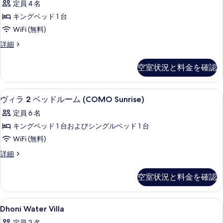
真
定員 4 名
1
を
キングベッド 1 台
ベ
表
WiFi (無料)
ッ
示
ヴ
詳細
ド
す
ィ
ル
ラ
る
空室状況と料金を確認
1
ー
ベ
ム
ッ
エジプト綿のシーツ、高級寝具、ミニバ
ヴ
12
ド
(Water,
ヴィラ 2 ベッドルーム (COMO Sunrise)
ィ
ル
Pool)
定員 6 名
ー
ラ
の
ム
キングベッド 1 台およびシングルベッド 1 台
2
(Water,
す
WiFi (無料)
Pool)
ベ
べ
の
ヴ
詳細
ッ
て
詳
ィ
細
ド
ラ
の
空室状況と料金を確認
2
ル
写
ベ
ー
ッ
真
Dhoni
エジプト綿のシーツ、高級寝具、ミニバ
1
ド
ム
Dhoni Water Villa
を
Water
ル
(COMO
定員 2 名