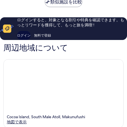
は
イ
オ
類似施設を比較
晴
晴
￥222,599
ン
ー
ら
ら
ク
ル
し
し
ル
イ
い、
い、
ログインすると、対象となる割引や特典を確認できます。も
ー
ン
口
口
っとリワードを獲得して、もっと旅を満喫 !
シ
ク
コ
コ
ブ
ル
ミ
ミ
ログイン
無料で登録
ウ
ー
50
140
ィ
シ
件
件
周辺地域について
ズ
ブ
件
件
フ
ウ
の
の
リ
ィ
口
口
ー
ズ
コ
コ
ト
フ
ミ
ミ
ラ
リ
ン
ー
ス
ト
フ
ラ
ァ
ン
ー
ス
Bolifushi
フ
Island
ァ
ー
Cocoa Island, South Male Atoll, Makunufushi
Maadho
地図で表示