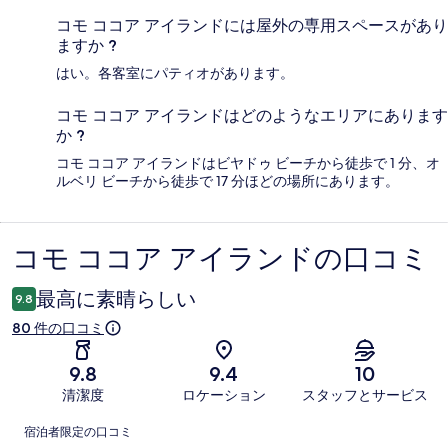
コモ ココア アイランドには屋外の専用スペースがあり
ますか ?
はい。各客室にパティオがあります。
コモ ココア アイランドはどのようなエリアにあります
か ?
コモ ココア アイランドはビヤドゥ ビーチから徒歩で 1 分、オ
ルベリ ビーチから徒歩で 17 分ほどの場所にあります。
コモ ココア アイランドの口コミ
口
コ
最高に素晴らしい
9.8
ミ
80 件の口コミ
9.8
9.4
10
清潔度
ロケーション
スタッフとサービス
口
宿泊者限定の口コミ