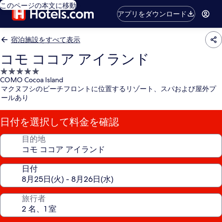
このページの本文に移動
アプリをダウンロード
宿泊施設をすべて表示
コモ ココア アイランド
5.0
COMO Cocoa Island
つ
マクヌフシのビーチフロントに位置するリゾート、スパおよび屋外プ
星
ールあり
宿
泊
日付を選択して料金を確認
施
設
目的地
日付
旅行者