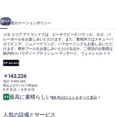
ア
イ
前へ
次へ
ラ
147+
概要
客室
ロケーション
ポリシー
ン
コモ ココア アイランドでは、ビーチでビーチパラソル、ヨガ、バ
ド
レーボールをお楽しみいただけます。また、敷地内ではスキューバ
ダイビング、シュノーケリング、パラセーリングもお楽しみいただ
の
けます。屋外プールをお楽しみいただけるほか、ご宿泊のお客様は
写
館内内スパでディープティシュー マッサージ、フェイシャル トリ
ートメント、およびアーユルヴェーダ トリートメントをご満喫いた
真
だけます。ビーチフロントのUfaa Restaurantでは、朝食、ランチ、
VIP Access
およびディナーをお召し上がりいただけます。 この高級リゾートに
ギ
はプールサイドバー、24 時間営業のフィットネスセンター、およ
現
￥143,226
びフィットネスセンターも備わっています。旅行者はルームサービ
航空写真
ャ
在
スを評価しています。
合計 ￥302,336
の
税およびサービス料込み
ラ
料
8 月 12 日 ～ 8 月 13 日
金
リ
口
最高に素晴らしい
9.8
80 件の口コミをすべて表示
は
10段階中9.8
コ
ー
￥143,226
ミ
で
す
人気の設備とサービス