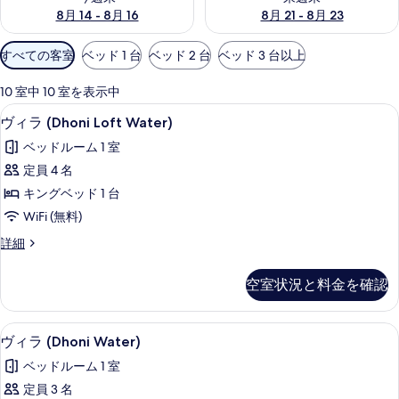
8月 14 - 8月 16
8月 21 - 8月 23
利
すべての客室
ベッド 1 台
ベッド 2 台
ベッド 3 台以上
用
可
10 室中 10 室を表示中
能
ヴィラ (Dhoni Loft Water) 
ヴ
5
ヴィラ (Dhoni Loft Water)
な
ィ
客
ベッドルーム 1 室
ラ
室
定員 4 名
(Dhoni
の
キングベッド 1 台
Loft
絞
WiFi (無料)
Water)
り
の
ヴ
詳細
込
ィ
み
す
ラ
条
空室状況と料金を確認
べ
(Dhoni
件
Loft
て
Water)
外観
ヴ
の
5
の
ヴィラ (Dhoni Water)
ィ
詳
写
ベッドルーム 1 室
細
ラ
真
定員 3 名