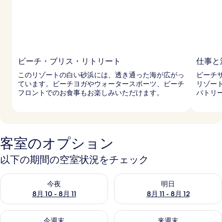
ビーチ・ブリス・リトリート
仕事と
このリゾートの白い砂浜には、透き通った海が広がっ
ビーチ
ています。ビーチヨガやウォータースポーツ、ビーチ
リゾー
フロントでのお食事もお楽しみいただけます。
パトリ
客室のオプション
以下の期間の空室状況をチェック
今夜 8月 10 - 8月 11 の空室状況をチェック
明日 8月 11 - 8月 12 の空
今夜
明日
8月 10 - 8月 11
8月 11 - 8月 12
今週末 8月 14 - 8月 16 の空室状況をチェック
来週末 8月 21 - 8月 23 の
今週末
来週末