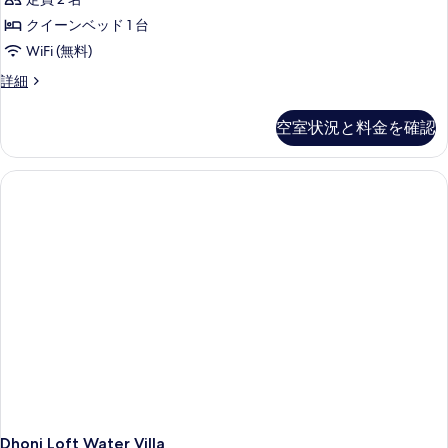
表
ー
Villa
Sunrise)
ム
クイーンベッド 1 台
の
示
(COMO
の
WiFi (無料)
す
す
Sunrise)
す
の
べ
Dhoni
詳細
る
べ
詳
Water
て
細
Villa
て
空室状況と料金を確認
の
の
の
詳
写
細
写
真
真
を
を
表
表
示
示
す
す
る
る
Dhoni Loft Water Villa