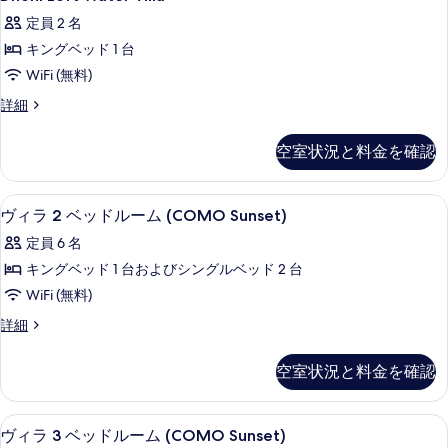
定員 2 名
キングベッド 1 台
WiFi (無料)
Dhoni
詳細
Loft
Water
空室状況と料金を確認
Villa
の
詳
ヴィラ 2 ベッドルーム (COMO Sunset)
ヴ
16
細
ヴィラ 2 ベッドルーム (COMO Sunset)
ィ
定員 6 名
ラ
キングベッド 1 台およびシングルベッド 2 台
2
WiFi (無料)
ベ
ヴ
詳細
ッ
ィ
ド
ラ
空室状況と料金を確認
2
ル
ベ
ー
ッ
ヴィラ 3 ベッドルーム (COMO Sunset)
ヴ
22
ド
ム
ヴィラ 3 ベッドルーム (COMO Sunset)