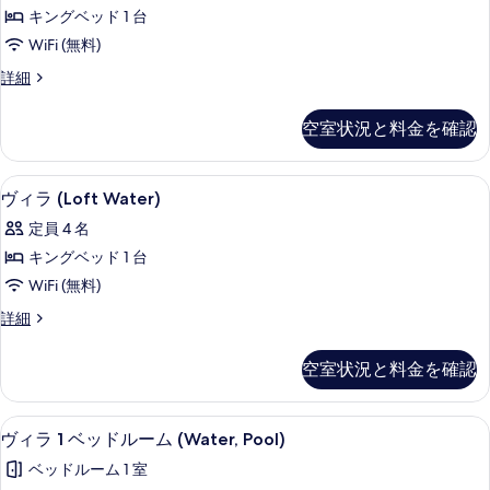
(Dhoni
を
キングベッド 1 台
Water)
表
WiFi (無料)
の
示
ヴ
詳細
す
す
ィ
べ
ラ
る
空室状況と料金を確認
(Dhoni
て
Water)
の
の
ヴィラ (Loft Water) | エジプ
ヴ
写
6
詳
ヴィラ (Loft Water)
ィ
細
真
定員 4 名
ラ
を
キングベッド 1 台
(Loft
表
WiFi (無料)
Water)
示
ヴ
詳細
の
す
ィ
す
ラ
る
空室状況と料金を確認
(Loft
べ
Water)
て
の
ヴィラ 1 ベッドルーム (Water, 
ヴ
の
7
詳
ヴィラ 1 ベッドルーム (Water, Pool)
ィ
細
写
ベッドルーム 1 室
ラ