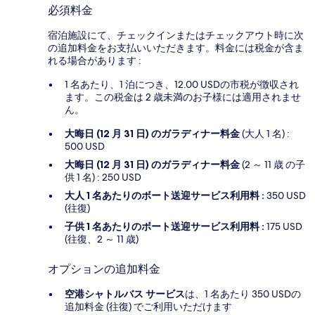
必須料金
宿泊施設にて、チェックインまたはチェックアウト時に次
の追加料金をお支払いいただきます。料金には税金が含ま
れる場合があります :
1 名あたり、1 泊につき、12.00 USDの市税が徴収され
ます。この税金は 2 歳未満のお子様には適用されませ
ん。
大晦日 (12 月 31 日) のガラディナー料金
(大人 1 名) :
500 USD
大晦日 (12 月 31 日) のガラディナー料金
(2 ～ 11 歳 の子
供 1 名) : 250 USD
大人 1 名あたりのボート送迎サービス利用料 :
350 USD
(往復)
子供 1 名あたりのボート送迎サービス利用料 :
175 USD
(往復、2 ～ 11 歳)
オプションの追加料金
空港シャトルバス サービス
は、1 名あたり 350 USDの
追加料金 (往復) でご利用いただけます