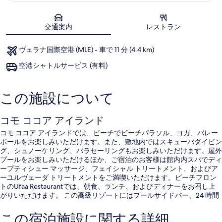
地図
交通案内
レストラン
ヴェラナ国際空港 (MLE) - 車で 11 分 (4.4 km)
空港シャトルサービス (有料)
この施設について
コモ ココア アイランド
コモ ココア アイランドでは、ビーチでビーチパラソル、ヨガ、バレー
ボールをお楽しみいただけます。また、敷地内ではスキューバダイビン
グ、シュノーケリング、パラセーリングもお楽しみいただけます。屋外
プールをお楽しみいただけるほか、ご宿泊のお客様は館内内スパでディ
ープティシュー マッサージ、フェイシャル トリートメント、およびア
ーユルヴェーダ トリートメントをご満喫いただけます。ビーチフロン
トのUfaa Restaurantでは、朝食、ランチ、およびディナーをお召し上
がりいただけます。 この高級リゾートにはプールサイドバー、24 時間
営業のフィットネスセンター、およびフィットネスセンターも備わって
います。旅行者はルームサービスを評価しています。
この宿泊施設に関する詳細