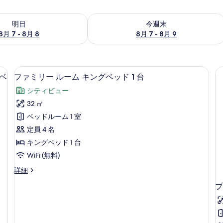
- 8月 8 の空室状況をチェック
今週末 8月 7 - 8月 9 の空室状況をチ
明日
今週末
8月 7 - 8月 8
8月 7 - 8月 9
 1 台またはシングルベッド 2 台 | 高級寝具、セーフティボックス (室内
ファミリー ルーム キングベッド 1 
フ
2
ルベ
ファミリー ルーム キングベッド 1 台
ァ
シティビュー
ミ
32 ㎡
リ
ベッドルーム 1 室
ー
定員 4 名
ル
キングベッド 1 台
ー
WiFi (無料)
ム
フ
詳細
キ
ァ
プ
ン
ミ
リ
グ
ー
ベ
ル