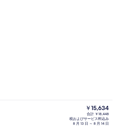
ファミリー ルーム キングベッド 1 
現
￥15,634
在
合計 ￥18,448
の
税およびサービス料込み
ファミリー ルーム キングベッド 1 
料
8 月 13 日 ～ 8 月 14 日
金
は