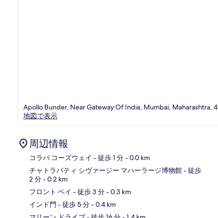
Apollo Bunder, Near Gateway Of India, Mumbai, Maharashtra,
地図で表示
周辺情報
コラバ コーズウェイ
- 徒歩 1 分
- 0.0 km
チャトラパティ シヴァージー マハーラージ博物館
- 徒歩
2 分
- 0.2 km
地
フロント ベイ
- 徒歩 3 分
- 0.3 km
インド門
- 徒歩 5 分
- 0.4 km
マリーン ドライブ
- 徒歩 16 分
- 1.4 km