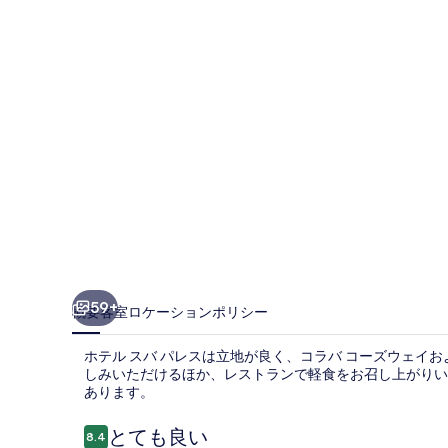
パ
レ
ス
の
写
真
ギ
ャ
ラ
リ
59+
概要
客室
ロケーション
ポリシー
ー
ホテル スバ パレスは立地が良く、コラバ コーズウェイお
しみいただけるほか、レストランで軽食をお召し上がりい
あります。
口
とても良い
8.4
10段階中8.4