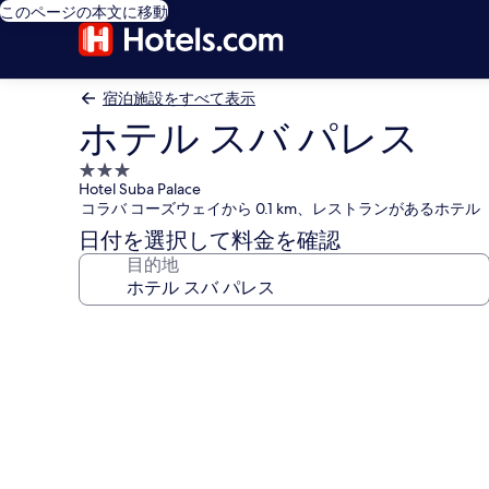
このページの本文に移動
宿泊施設をすべて表示
ホテル スバ パレス
3.0
Hotel Suba Palace
つ
コラバ コーズウェイから 0.1 km、レストランがあるホテル
星
日付を選択して料金を確認
宿
目的地
泊
施
設
ホ
テ
ル
ス
バ