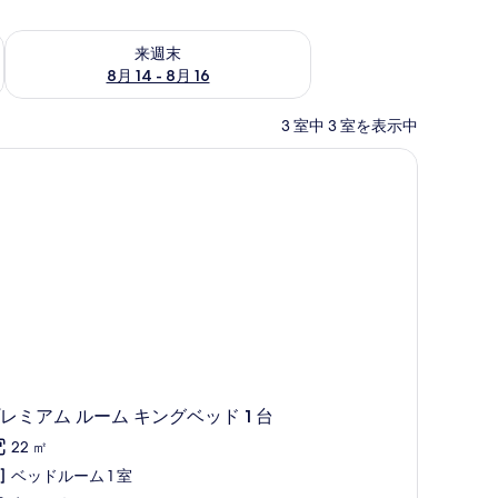
ェック
来週末 8月 14 - 8月 16 の空室状況をチェック
来週末
8月 14 - 8月 16
3 室中 3 室を表示中
)、デスク、ノートパソコン用作業スペース
台 | 高級寝具、セーフティボックス (室内)、デスク、ノートパソコン用作業スペ
レミアム ルーム キングベッド 1 台
22 ㎡
ベッドルーム 1 室