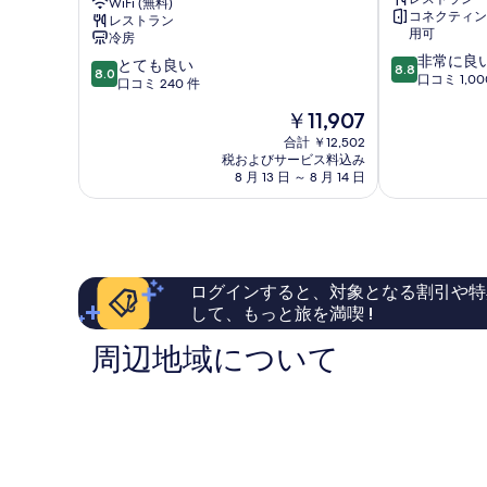
WiFi (無料)
テ
ー
の
コネクティン
レストラン
べ
ル、
ホ
詳
用可
冷房
ム
テ
細
て
10
非常に良
10
ン
とても良い
ル
8.8
8.0
の
段
口コミ 1,00
段
バ
口コミ 240 件
フ
階
階
イ
ォ
写
現
￥11,907
中
中
-
ー
真
在
8.8、
8.0、
バ
合計 ￥12,502
ト
の
非
税およびサービス料込み
と
ラ
フ
を
料
常
8 月 13 日 ～ 8 月 14 日
て
ー
ォ
表
金
に
も
ド
ー
は
良
示
良
エ
ト
￥11,907
い、
い、
ス
す
口
口
テ
コ
る
コ
ー
ログインすると、対象となる割引や特
ミ
ミ
ト、
して、もっと旅を満喫 !
1,000
240
フ
件
件
ォ
周辺地域について
件
件
ー
の
の
ト
口
口
フ
コ
コ
ォ
ミ
ミ
ー
ト