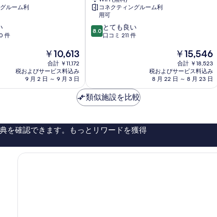
ダ
グルーム利
コネクティングルーム利
ー
用可
ム
10
い
とても良い
ン
8.0
段
0 件
口コミ 211 件
バ
階
イ
現
現
￥10,613
￥15,546
中
チ
在
在
8.0、
合計 ￥11,172
ャ
合計 ￥18,523
の
の
と
税およびサービス料込み
税およびサービス料込み
ー
料
料
て
9 月 2 日 ～ 9 月 3 日
8 月 22 日 ～ 8 月 23 日
チ
金
金
も
ゲ
は
は
良
類似施設を比較
ー
￥10,613
￥15,546
い、
ト
口
コ
典を確認できます。もっとリワードを獲得
ミ
211
件
件
の
口
コ
ミ