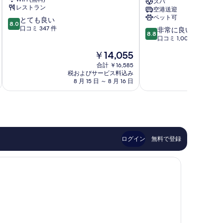
スパ
ホ
ト、
レストラン
空港送迎
テ
ム
ペット可
10
とても良い
ル
ン
8.0
段
口コミ 347 件
10
コ
バ
非常に良い
8.8
階
段
ラ
イ
口コミ 1,003 件
中
階
バ
-
現
￥14,055
8.0、
中
IHCL
在
と
8.8、
合計 ￥16,585
セ
の
て
税およびサービス料込み
税およ
非
レ
料
8 月 15 日 ～ 8 月 16 日
8 月
も
常
ク
金
良
に
シ
は
い、
良
ョ
￥14,055
口
い、
ン
コ
口
ズ
ミ
コ
コ
347
ミ
ラ
ログイン
無料で登録
件
1,003
バ
件
件
の
件
口
の
コ
口
ミ
コ
ミ