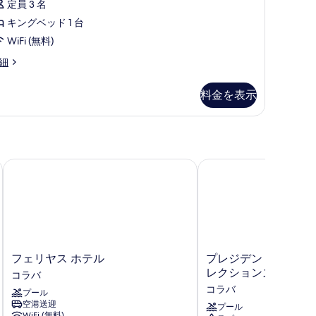
定員 3 名
キングベッド 1 台
WiFi (無料)
細
料金を表示
フェリヤス ホテル
プレジデント、ムンバイ 
フ
プ
フェリヤス ホテル
プレジデント、ムンバイ 
ェ
レ
レクションズ
コラバ
リ
ジ
コラバ
プール
ヤ
デ
空港送迎
ス
ン
プール
WiFi (無料)