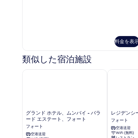
ク
ッ
ス
ド
ル
1
ー
ム
台
ダ
ま
ブ
ル
た
料金を表
ベ
は
ッ
類似した宿泊施設
シ
ド
1
ン
台
グランド ホテル、ムンバイ - バラード エステート
レジデンシー 
グ
ま
た
ル
は
ベ
シ
ン
ッ
グ
ド
ル
グ
レ
ベ
グランド ホテル、ムンバイ - バラ
レジデンシー
2
ラ
ジ
ッ
ード エステート、フォート
フォート
台
ン
デ
ド
フォート
空港送迎
の
ド
ン
2
WiFi (無料)
ホ
空港送迎
シ
台
す
レストラン