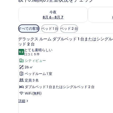
今夜 8月 6 - 8月 7 の空室状況をチェック
明日 8月 7 
今夜
8月 6 - 8月 7
利
すべての客室
ベッド 1 台
ベッド 2 台
用
デラックス ルーム ダブルベッド
デ
可
18
デラックス ルーム ダブルベッド 1 台またはシング
ラ
能
ッド 2 台
な
ッ
とても素晴らしい
9.2
10 点中 9.2
客
(口
口コミ 5 件
ク
室
コ
シティビュー
ス
の
ミ
26 ㎡
ル
絞
5
ベッドルーム 1 室
ー
件)
り
定員 3 名
ム
込
ダブルベッド 1 台またはシングルベッド 2 台
み
ダ
条
WiFi (無料)
ブ
件
デ
詳細
ル
ラ
ベ
ッ