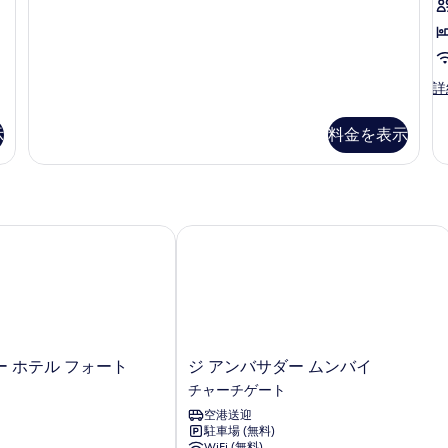
ー
ッ
ム
ド
キ
ン
1
グ
台
プ
詳
ベ
レ
の
ッ
ミ
ド
す
示
料金を表示
ア
1
べ
ム
台
ル
の
て
ー
詳
の
ム
細
キ
、フォート
ホテル フォート
ジ アンバサダー ムンバイ
写
ン
真
グ
ベ
を
ッ
表
ド
1
示
台
ジ
 ホテル フォート
ジ アンバサダー ムンバイ
す
の
ア
チャーチゲート
る
詳
ン
細
空港送迎
バ
駐車場 (無料)
サ
WiFi (無料)