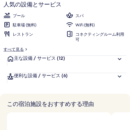
す
ド
人気の設備とサービス
ス
プール
スパ
パ
駐車場 (無料)
WiFi (無料)
ハ
レストラン
コネクティングルーム利用
可
ン
すべて見る
プ
主な設備 / サービス
(12)
シ
ャ
便利な設備 / サービス
(6)
ー
バ
イ
この宿泊施設をおすすめする理由
ア
コ
ー