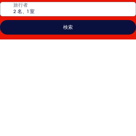
旅行者
検索
オ
ー
ル