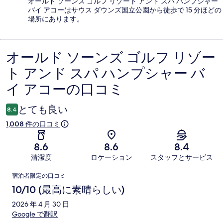
オールド ソーンズ ゴルフ リゾート アンド スパ ハンプシャー
バイ アコーはサウス ダウンズ国立公園から徒歩で 15 分ほどの
場所にあります。
オールド ソーンズ ゴルフ リゾー
口
ト アンド スパ ハンプシャー バ
コ
イ アコーの口コミ
ミ
とても良い
8.4
1,008 件の口コミ
8.6
8.6
8.4
清潔度
ロケーション
スタッフとサービス
口
宿泊者限定の口コミ
コ
10/10 (最高に素晴らしい)
ミ
2026 年 4 月 30 日
Google で翻訳