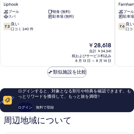
ャ
ホ
Liphook
Farnha
す
ン
グ
プール
朝食 (無料)
プール
プ
ズ
る
スパ
駐車場 (無料)
駐車場 
ニ
バ
ー
ッ
10
10
良い
良い
7.2
7.6
ズ
ク
段
段
口コミ 240 件
口コミ
フ
ホ
階
階
ォ
テ
中
中
現
￥28,618
レ
ル
7.2、
7.6、
在
ス
&
良
良
合計 ￥34,341
の
ト
ス
い、
い、
税およびサービス料込み
料
ミ
8 月 13 日 ～ 8 月 14 日
パ
口
口
金
ア
フ
コ
コ
は
Liphook
類似施設を比較
ァ
ミ
ミ
￥28,618
ー
240
1,009
ン
件
件
ハ
件
件
ログインすると、対象となる割引や特典を確認できます。も
ム
の
の
っとリワードを獲得して、もっと旅を満喫 !
Farnha
口
口
コ
コ
ログイン
無料で登録
ミ
ミ
周辺地域について