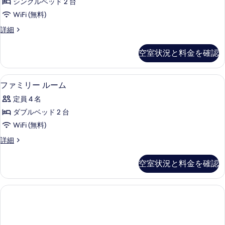
の
シングルベッド 2 台
ク
写
WiFi (無料)
ス
真
デ
詳細
ル
ラ
を
ー
ッ
空室状況と料金を確認
表
ク
ム
ス
示
の
ル
アイロン / アイロン台、WiFi (
フ
す
2
ー
ファミリー ルーム
す
ァ
ム
る
べ
定員 4 名
の
ミ
詳
て
ダブルベッド 2 台
リ
細
の
WiFi (無料)
ー
写
フ
詳細
ル
ァ
真
ー
ミ
空室状況と料金を確認
を
リ
ム
ー
表
の
ル
示
ー
す
ム
す
べ
の
る
詳
て