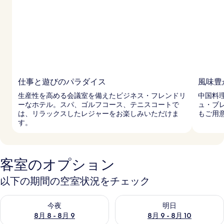
の
写
真
ギ
ャ
仕事と遊びのパラダイス
風味豊
ラ
生産性を高める会議室を備えたビジネス・フレンドリ
中国料
リ
ーなホテル。スパ、ゴルフコース、テニスコートで
ュ・ブ
は、リラックスしたレジャーをお楽しみいただけま
もご用
ー
す。
客室のオプション
以下の期間の空室状況をチェック
今夜 8月 8 - 8月 9 の空室状況をチェック
明日 8月 9 - 8月 10 の空室
今夜
明日
8月 8 - 8月 9
8月 9 - 8月 10