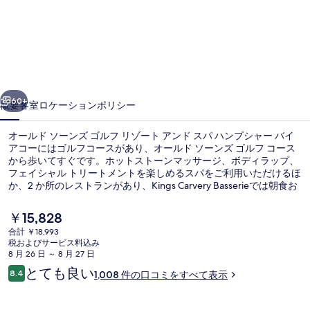
ド
ソ
ー
ン
前へ
次へ
ズ
60+
概要
客室
ロケーション
ポリシー
ゴ
オールド ソーンズ ゴルフ リゾート アンド スパ ハンプシャー バイ
ル
アコーにはゴルフコースがあり、オールド ソーンズ ゴルフ コース
から歩いてすぐです。ホットストーンマッサージ、ボディラップ、
フ
フェイシャル トリートメントを楽しめるスパをご利用いただけるほ
リ
か、2 か所のレストランがあり、Kings Carvery Basserieでは朝食お
よびディナーをお召し上がりいただけます。人気設備として 2 か所
ゾ
のバー / ラウンジ、屋内プール、およびフィットネスクラブ (スタ
現
￥15,828
ッフ常駐)があります。親切なスタッフや朝食が旅行者の高い評価を
在
ー
合計 ￥18,993
得ています。
の
税およびサービス料込み
部屋からの景観
ト
料
8 月 26 日 ～ 8 月 27 日
金
口
とても良い
ア
8.4
1,008 件の口コミをすべて表示
は
10段階中8.4
コ
￥15,828
ン
ミ
で