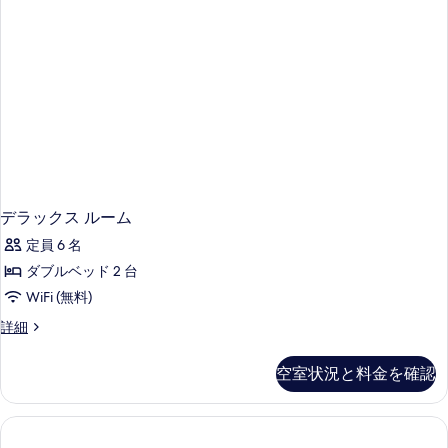
詳
細
デラックス ルーム
定員 6 名
ダブルベッド 2 台
WiFi (無料)
デ
詳細
ラ
ッ
空室状況と料金を確認
ク
ス
ル
ー