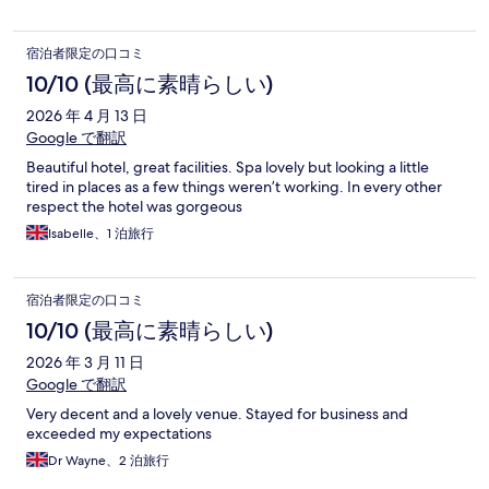
宿泊者限定の口コミ
10/10 (最高に素晴らしい)
2026 年 4 月 13 日
Google で翻訳
Beautiful hotel, great facilities. Spa lovely but looking a little
tired in places as a few things weren’t working. In every other
respect the hotel was gorgeous
Isabelle、1 泊旅行
宿泊者限定の口コミ
10/10 (最高に素晴らしい)
2026 年 3 月 11 日
Google で翻訳
Very decent and a lovely venue. Stayed for business and
exceeded my expectations
Dr Wayne、2 泊旅行