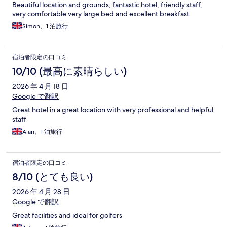
Beautiful location and grounds, fantastic hotel, friendly staff,
very comfortable very large bed and excellent breakfast
Simon、1 泊旅行
宿泊者限定の口コミ
10/10 (最高に素晴らしい)
2026 年 4 月 18 日
Google で翻訳
Great hotel in a great location with very professional and helpful
staff
Alan、1 泊旅行
宿泊者限定の口コミ
8/10 (とても良い)
2026 年 4 月 28 日
Google で翻訳
Great facilities and ideal for golfers