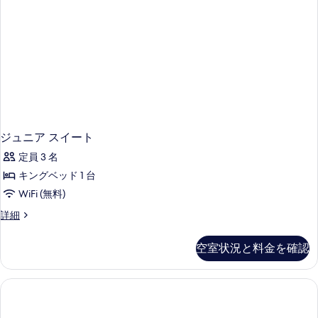
細
の
写
真
を
表
示
す
ジュニア スイート
る
定員 3 名
キングベッド 1 台
WiFi (無料)
ジ
詳細
ュ
ニ
空室状況と料金を確認
ア
ス
イ
ー
ト
の