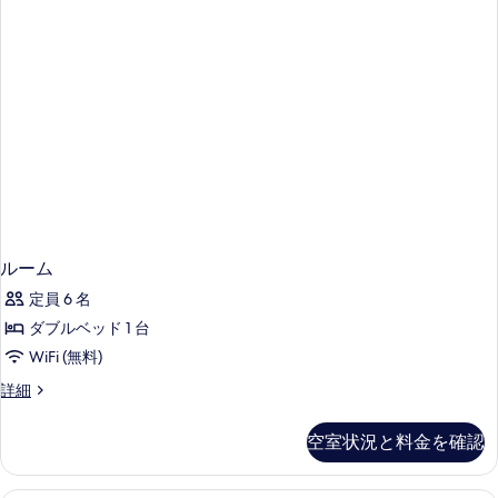
ム
の
詳
細
ルーム
定員 6 名
ダブルベッド 1 台
WiFi (無料)
ル
詳細
ー
ム
空室状況と料金を確認
の
詳
細
スーペリア ルーム | アイロン / ア