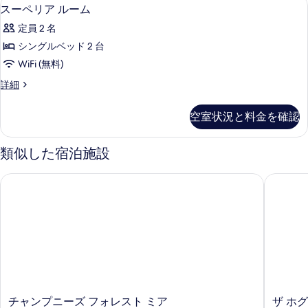
ス
5
スーペリア ルーム
ー
定員 2 名
ペ
シングルベッド 2 台
リ
WiFi (無料)
ア
ス
詳細
ル
ー
ー
ペ
空室状況と料金を確認
リ
ム
ア
の
ル
類似した宿泊施設
ー
す
ム
チャンプニーズ フォレスト ミア
ザ ホグズ
べ
の
詳
て
細
の
写
真
を
表
チ
ザ
チャンプニーズ フォレスト ミア
ザ ホグ
示