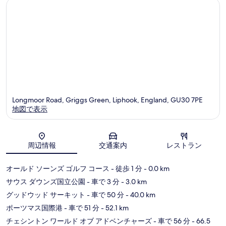
Longmoor Road, Griggs Green, Liphook, England, GU30 7PE
地図で表示
地図
周辺情報
交通案内
レストラン
オールド ソーンズ ゴルフ コース
- 徒歩 1 分
- 0.0 km
サウス ダウンズ国立公園
- 車で 3 分
- 3.0 km
グッドウッド サーキット
- 車で 50 分
- 40.0 km
ポーツマス国際港
- 車で 51 分
- 52.1 km
チェシントン ワールド オブ アドベンチャーズ
- 車で 56 分
- 66.5