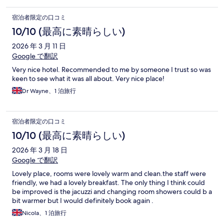
宿泊者限定の口コミ
10/10 (最高に素晴らしい)
2026 年 3 月 11 日
Google で翻訳
Very nice hotel. Recommended to me by someone I trust so was
keen to see what it was all about. Very nice place!
Dr Wayne、1 泊旅行
宿泊者限定の口コミ
10/10 (最高に素晴らしい)
2026 年 3 月 18 日
Google で翻訳
Lovely place, rooms were lovely warm and clean.the staff were
friendly, we had a lovely breakfast. The only thing I think could
be improved is the jacuzzi and changing room showers could b a
bit warmer but I would definitely book again .
Nicola、1 泊旅行