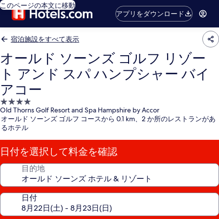
このページの本文に移動
アプリをダウンロード
宿泊施設をすべて表示
オールド ソーンズ ゴルフ リゾー
ト アンド スパ ハンプシャー バイ
アコー
4.0
Old Thorns Golf Resort and Spa Hampshire by Accor
つ
オールド ソーンズ ゴルフ コースから 0.1 km、2 か所のレストランがあ
星
るホテル
宿
泊
日付を選択して料金を確認
施
設
目的地
日付