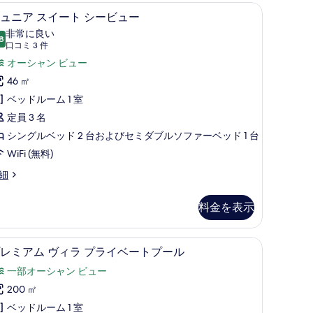
dults Only) | 低刺激性寝具、ミニバー、セーフティボックス (室内)、デスク
ジュニア スイート シービュー | 低刺激性寝
ジ
ー
11
ュニア スイート シービュー
ュ
の
非常に良い
8
10 点中 8.8
ニ
(口
す
口コミ 3 件
コ
ア
オーシャン ビュー
べ
ミ
ス
46 ㎡
て
3
イ
ベッドルーム 1 室
の
件)
ー
定員 3 名
写
ト
シングルベッド 2 台およびセミダブルソファーベッド 1 台
真
シ
WiFi (無料)
を
ー
表
細
ビ
示
料金を表示
ュ
す
ー
る
ール シービュー | 低刺激性寝具、ミニバー、セーフティボックス (室内)、デ
プレミアム ヴィラ プライベートプール | 部
プ
の
15
レミアム ヴィラ プライベートプール
レ
す
一部オーシャン ビュー
ミ
べ
200 ㎡
ア
て
ベッドルーム 1 室