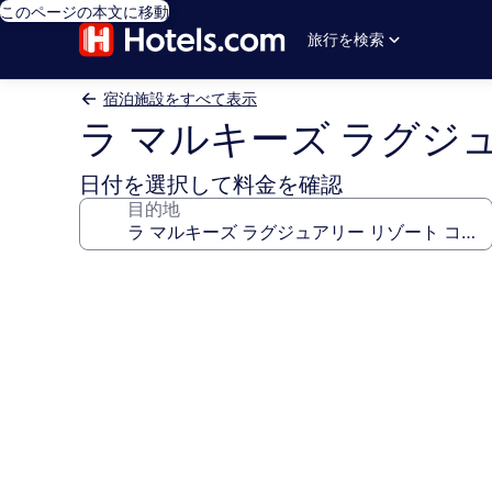
このページの本文に移動
旅行を検索
宿泊施設をすべて表示
ラ マルキーズ ラグジ
日付を選択して料金を確認
目的地
ラ
マ
ル
キ
ー
ズ
ラ