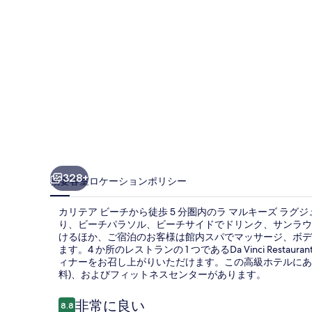
グ
ジ
ュ
ア
リ
ー
リ
ゾ
328+
概要
客室
ロケーション
ポリシー
ー
カリテア ビーチから徒歩 5 分圏内のラ マルキーズ ラグ
ト
り、ビーチパラソル、ビーチサイドでドリンク、サンラウ
けるほか、ご宿泊のお客様は館内スパでマッサージ、ボデ
コ
ます。4 か所のレストランの 1 つであるDa Vinci Re
ン
ィナーをお召し上がりいただけます。この高級ホテルにある
料)、およびフィットネスセンターがあります。
プ
口
非常に良い
レ
8.8
10段階中8.8