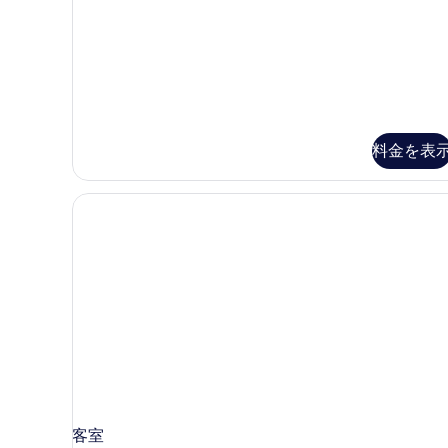
Marquise
の
Suite
写
Sea
真
View
の
を
詳
表
細
示
料金を表
す
る
客室