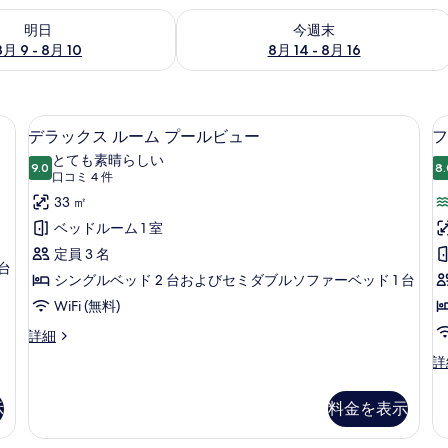
- 8月 10 の空室状況をチェック
今週末 8月 14 - 8月 16 の空室状況を
明日
今週末
8月 9 - 8月 10
8月 14 - 8月 16
ュー | 低刺激性寝具、ミニバー、セーフティボックス (室内)、デスク
部屋からの景観
デ
10
デラックス ルーム プールビュー
フ
ラ
とても素晴らしい
9.0
8.
10 点中 9.0
ッ
(口
口コミ 4 件
コ
ク
33 ㎡
ミ
ス
ベッドルーム 1 室
4
ル
定員 3 名
件)
台
ー
シングルベッド 2 台およびセミダブルソファーベッド 1 台
ム
WiFi (無料)
プ
デ
詳細
ラ
ー
フ
詳
ッ
ァ
ル
ク
ミ
ス
示
料金を表示
ビ
リ
ル
ー
ュ
ー