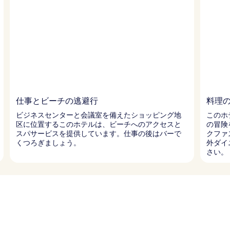
仕事とビーチの逃避行
料理
ビジネスセンターと会議室を備えたショッピング地
このホ
区に位置するこのホテルは、ビーチへのアクセスと
の冒険
スパサービスを提供しています。仕事の後はバーで
クファ
くつろぎましょう。
外ダイ
さい。