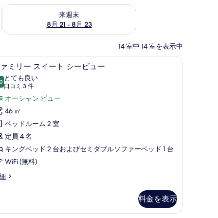
チェック
来週末 8月 21 - 8月 23 の空室状況をチェック
来週末
8月 21 - 8月 23
14 室中 14 室を表示中
ファミリー スイート シービュー | 低刺激性
フ
10
ァミリー スイート シービュー
ァ
とても良い
0
10 点中 8.0
ミ
(口
口コミ 3 件
コ
リ
オーシャン ビュー
ミ
ー
46 ㎡
3
ス
ベッドルーム 2 室
件)
イ
定員 4 名
ー
キングベッド 2 台およびセミダブルソファーベッド 1 台
ト
WiFi (無料)
シ
細
ー
料金を表示
ビ
ュ