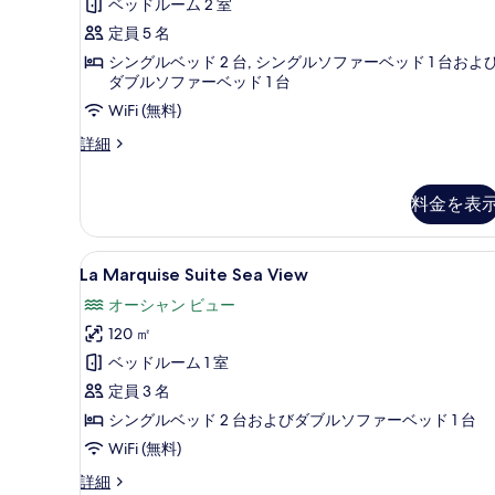
ベッドルーム 2 室
て
ル
の
1
の
定員 5 名
の
件)
す
詳
シングルベッド 2 台, シングルソファーベッド 1 台およ
写
細
べ
ダブルソファーベッド 1 台
真
て
WiFi (無料)
を
の
Luxury
詳細
表
写
Suite,
示
Direct
真
Pool
料金を表
す
を
Access
る
の
表
La
La Marquise Suite Se
詳
15
La Marquise Suite Sea View
示
細
Marquise
す
オーシャン ビュー
Suite
る
120 ㎡
Sea
View
ベッドルーム 1 室
の
定員 3 名
す
シングルベッド 2 台およびダブルソファーベッド 1 台
べ
WiFi (無料)
て
La
詳細