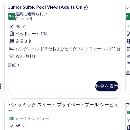
ス
 | 部屋からの景観
Junior
Junior Suite, Pool View (A
ム
ー
9
イ
Junior Suite, Pool View (Adults Only)
ジ
プ
Suite,
ー
の
最高に素晴らしい
ー
Pool
9.6
ト
8.
10 点中 9.6
(口
す
口コミ 4 件
ル
シ
View
ビ
コ
46 ㎡
べ
ー
ュ
(Adults
ミ
ビ
ベッドルーム 1 室
て
ー
Only)
ュ
4
の
定員 3 名
の
ー
の
件)
詳
の
シングルベッド 2 台およびセミダブルソファーベッド 1 台
写
細
す
詳
WiFi (無料)
真
細
べ
を
Junior
詳細
て
Suite,
表
ジ
詳
の
Pool
ュ
示
View
写
ニ
(Adults
示
料金を表示
す
ア
真
Only)
ス
る
の
を
イ
Pool Access | 低刺激性寝具、ミニバー、セーフティボックス (室内)、デスク
パノラミック スイート プライベートプ
パ
詳
14
ー
表
パノラミック スイート プライベートプール シービュ
プ
細
ノ
ト
ー
示
シ
ラ
オーシャン ビュー
す
ー
ミ
ビ
65 ㎡
る
ュ