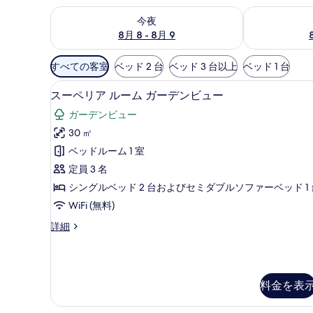
今夜 8月 8 - 8月 9 の空室状況をチェック
明日 8月 9 
今夜
8月 8 - 8月 9
利
すべての客室
ベッド 2 台
ベッド 3 台以上
ベッド 1 台
用
スーペリア ルーム ガーデンビ
ス
可
5
スーペリア ルーム ガーデンビュー
ー
能
ガーデンビュー
な
ペ
30 ㎡
客
リ
ベッドルーム 1 室
室
ア
の
定員 3 名
ル
絞
シングルベッド 2 台およびセミダブルソファーベッド 1 
ー
り
WiFi (無料)
ム
込
ス
詳細
み
ガ
ー
条
ー
ペ
件
リ
デ
ア
料金を表
ン
ル
ー
ビ