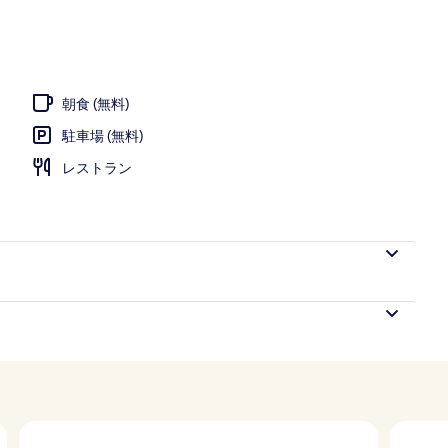
節限定屋外プール、営業時間 10:00 ～ 19:00、プール パラソル、サンラ
朝食 (無料)
駐車場 (無料)
レストラン