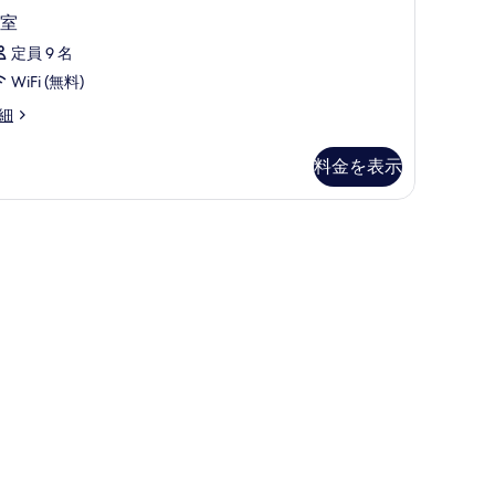
の
室
写
定員 9 名
真
WiFi (無料)
を
表
細
示
料金を表示
す
る