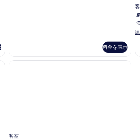
ビ
写
ル
View
客
ュ
シ
の
真
ー
ー
詳
を
ビ
細
の
ュ
表
す
ー
客
詳
示
の
室
べ
詳
の
す
示
料金を表示
て
細
詳
る
細
の
写
真
を
表
示
す
る
客室