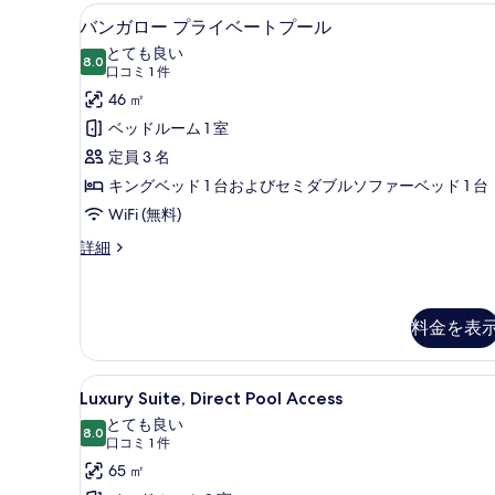
ム
バンガロー プライベートプール
バ
ュ
ガ
8
バンガロー プライベートプール
ー
ン
ー
とても良い
デ
8.0
10 点中 8.0
ガ
(口
の
口コミ 1 件
ン
コ
ロ
46 ㎡
ビ
す
ュ
ミ
ー
ベッドルーム 1 室
べ
ー
1
プ
定員 3 名
て
の
件)
詳
ラ
キングベッド 1 台およびセミダブルソファーベッド 1 台
の
細
イ
WiFi (無料)
写
ベ
真
バ
詳細
ン
ー
を
ガ
ト
表
ロ
ー
料金を表
プ
示
プ
ー
す
ラ
Luxury
Luxury Suite, Direct 
イ
ル
る
12
Luxury Suite, Direct Pool Access
ベ
Suite,
の
とても良い
ー
Direct
8.0
10 点中 8.0
(口
す
口コミ 1 件
ト
Pool
プ
コ
65 ㎡
べ
ー
Access
ミ