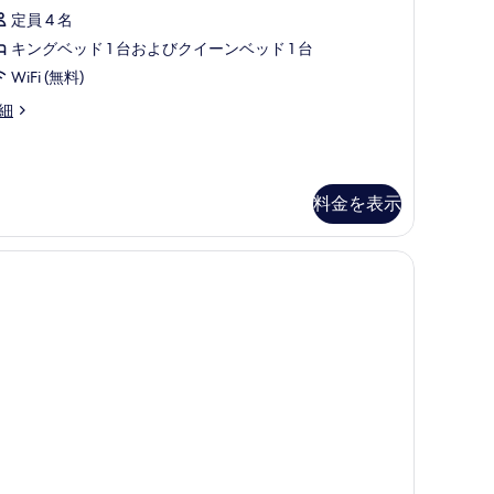
ム
の
定員 4 名
ヴ
写
キングベッド 1 台およびクイーンベッド 1 台
ィ
真
WiFi (無料)
ラ
を
細
プ
表
ラ
示
イ
す
料金を表示
ベ
る
ー
ービー
ックス (室内)、デスク
ト
プ
ー
ル
の
す
べ
て