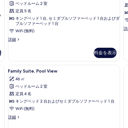
ッ
ベッドルーム 2 室
ー
ク
の
定員 5 名
詳
び
ス
キングベッド 1 台, セミダブルソファーベッド 1 台およびダ
細
イ
ブルソファーベッド 1 台
プ
詳
ー
WiFi (無料)
レ
ト
ミ
パ
詳細
ア
ノ
プ
ム
ラ
示
料金を表示
ラ
ヴ
ミ
ィ
ッ
イ
ラ
ク
a View | リビング エリア | 37 インチの液晶テレビ (衛星放送視聴可)、テレビ、有料ム
Family
低刺激性寝具、ミニバー、セーフティボ
ベ
プ
11
ス
Family Suite, Pool View
Suite,
ラ
イ
ー
46 ㎡
イ
ー
Pool
ト
ベ
ト
ベッドルーム 2 室
View
ー
プ
プ
の
定員 4 名
ト
ラ
ー
プ
イ
す
キングベッド 2 台およびセミダブルソファーベッド 1 台
ル
ー
ベ
べ
WiFi (無料)
ル
ー
シ
の
て
ト
Family
詳細
ー
詳
プ
Suite,
の
細
ー
Pool