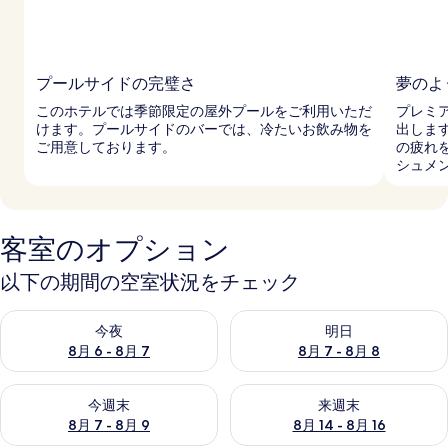
プールサイドの完璧さ
夢のよ
このホテルでは季節限定の屋外プールをご利用いただ
プレミ
けます。プールサイドのバーでは、冷たいお飲み物を
出しま
ご用意しております。
の疲れ
シュメ
客室のオプション
以下の期間の空室状況をチェック
今夜 8月 6 - 8月 7 の空室状況をチェック
明日 8月 7 - 8月 8 の空室
今夜
明日
8月 6 - 8月 7
8月 7 - 8月 8
今週末 8月 7 - 8月 9 の空室状況をチェック
来週末 8月 14 - 8月 16 の
今週末
来週末
8月 7 - 8月 9
8月 14 - 8月 16