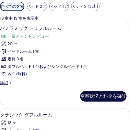
利
すべての客室
ベッド 2 台
ベッド 1 台
ベッド 3 台以上
用
可
13 室中 13 室を表示中
能
パノラミック トリプルルーム | 部屋
パ
5
パノラミック トリプルルーム
な
ノ
客
一部オーシャン ビュー
ラ
室
20 ㎡
ミ
の
ベッドルーム 1 室
ッ
絞
定員 3 名
り
ク
ダブルベッド 1 台およびシングルベッド 1 台
込
ト
WiFi (無料)
み
リ
条
パ
詳細
プ
件
ノ
ル
ラ
空室状況と料金を確認
ミ
ル
ッ
ー
ク
高級寝具、ミニバー、セーフティボック
ク
9
ト
クラシック ダブルルーム
ム
ラ
リ
の
13 ㎡
プ
シ
ル