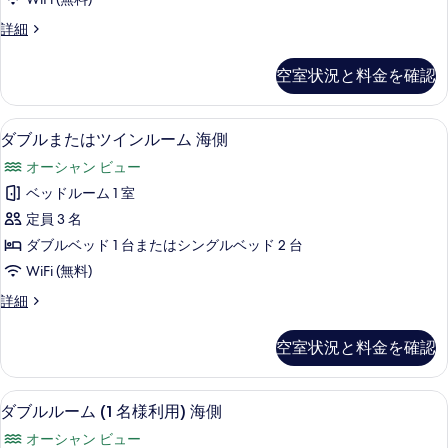
ム
ル
る
ブ
の
ー
ス
詳細
ル
ム
ー
す
の
ル
ペ
空室状況と料金を確認
べ
詳
リ
ー
細
ア
て
ム
ダ
部屋からの景観
ダ
の
6
ブ
ダブルまたはツインルーム 海側
(1
ブ
ル
写
名
オーシャン ビュー
ル
ル
真
様
ー
ベッドルーム 1 室
ま
を
ム
利
定員 3 名
(1
た
表
用)
名
ダブルベッド 1 台またはシングルベッド 2 台
は
示
様
の
WiFi (無料)
利
ツ
す
す
用)
ダ
詳細
イ
る
の
ブ
べ
詳
ン
ル
て
空室状況と料金を確認
細
ま
ル
の
た
ー
は
写
部屋からの景観
ダ
6
ツ
ダブルルーム (1 名様利用) 海側
ム
真
ブ
イ
海
オーシャン ビュー
ン