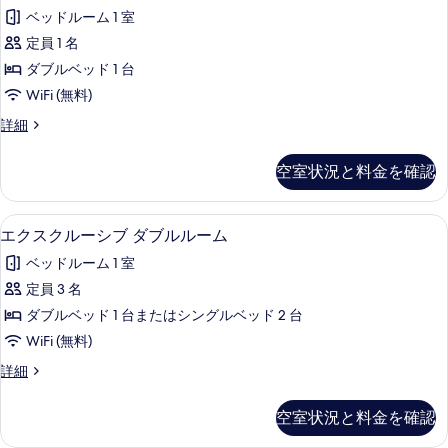
を
ル
ル
側
ベッドルーム 1 室
表
ル
ー
の
定員 1 名
ム
示
ー
海
す
ダブルベッド 1 台
す
ム
側
べ
WiFi (無料)
の
る
(1
て
詳
ダ
詳細
名
細
ブ
の
様
ル
空室状況と料金を確認
写
ル
利
ー
真
用)
ム
高級寝具、ミニバー、セーフティボック
エ
を
6
(1
海
エクスクルーシブ ダブルルーム
ク
名
表
側
ベッドルーム 1 室
様
ス
示
の
利
定員 3 名
ク
す
用)
す
ダブルベッド 1 台またはシングルベッド 2 台
海
ル
る
べ
側
WiFi (無料)
ー
の
て
エ
詳細
詳
シ
ク
の
細
ブ
ス
写
空室状況と料金を確認
ク
ダ
真
ル