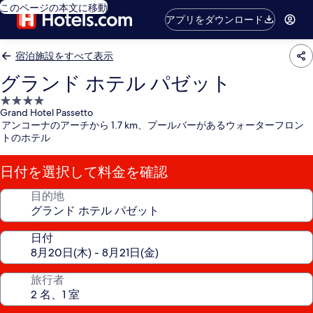
このページの本文に移動
アプリをダウンロード
宿泊施設をすべて表示
グランド ホテル パゼット
4.0
Grand Hotel Passetto
つ
アンコーナのアーチから 1.7 km、プールバーがあるウォーターフロン
星
トのホテル
宿
泊
日付を選択して料金を確認
施
設
目的地
日付
旅行者