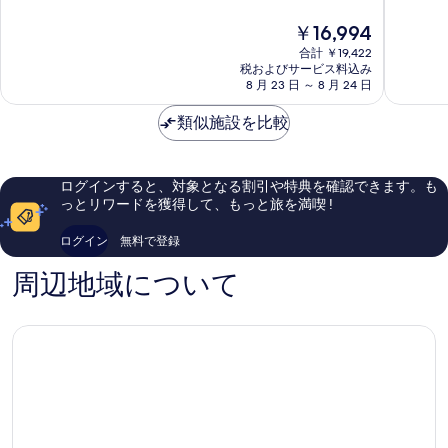
ン
レ
中
中
現
￥16,994
コ
ス
8.4、
9.6、
在
ナ
Ancona
と
最
合計 ￥19,422
の
Ancona
て
高
税およびサービス料込み
料
8 月 23 日 ～ 8 月 24 日
も
に
金
良
素
は
類似施設を比較
い、
晴
￥16,994
口
ら
コ
し
ミ
い、
ログインすると、対象となる割引や特典を確認できます。も
115
口
っとリワードを獲得して、もっと旅を満喫 !
件
コ
件
ミ
ログイン
無料で登録
の
377
口
件
周辺地域について
コ
件
ミ
の
口
コ
ミ