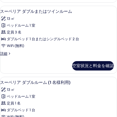
ク
示
ム
ダ
高級寝具、ミニバー、セーフティボック
ス
す
6
ブ
スーペリア ダブルまたはツインルーム
(1
ー
ル
る
名
13 ㎡
ル
ペ
様
ー
ベッドルーム 1 室
リ
ム
利
定員 3 名
(1
ア
用)
名
ダブルベッド 1 台またはシングルベッド 2 台
ダ
様
の
WiFi (無料)
利
ブ
す
用)
ス
詳細
ル
の
ー
べ
詳
ま
ペ
て
空室状況と料金を確認
細
リ
た
の
ア
は
ダ
写
高級寝具、ミニバー、セーフティボック
ス
6
ブ
スーペリア ダブルルーム (1 名様利用)
ツ
真
ー
ル
イ
13 ㎡
ま
を
ペ
た
ン
ベッドルーム 1 室
表
リ
は
ル
定員 1 名
ツ
示
ア
イ
ー
ダブルベッド 1 台
す
ダ
ン
WiFi (無料)