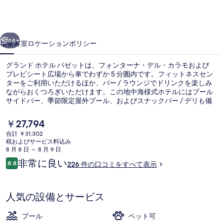
テ
ル
前へ
次へ
パ
66+
概要
客室
ロケーション
ポリシー
ゼ
グランド ホテル パゼットは、フォンターナ・デル・カラモおよび
ッ
プレビシート広場から車でわずか 5 分圏内です。フィットネスセン
ターをご利用いただけるほか、バー / ラウンジでドリンクを楽しみ
ト
ながらおくつろぎいただけます。この地中海様式ホテルにはプール
の
サイドバー、季節限定屋外プール、およびスナックバー / デリも備
わっています。
写
現
￥27,794
在
真
合計 ￥31,302
の
税およびサービス料込み
ペット同伴可
ギ
料
8 月 8 日 ～ 8 月 9 日
金
口
非常に良い
ャ
8.8
226 件の口コミをすべて表示
は
10段階中8.8
コ
￥27,794
ラ
ミ
で
す
リ
人気の設備とサービス
ー
プール
ペット可