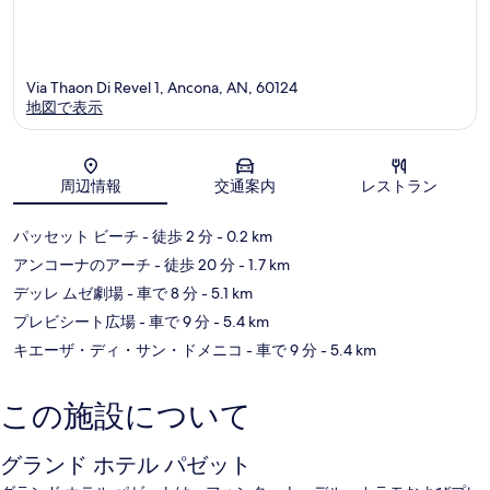
Via Thaon Di Revel 1, Ancona, AN, 60124
地図で表示
地図
周辺情報
交通案内
レストラン
パッセット ビーチ
- 徒歩 2 分
- 0.2 km
アンコーナのアーチ
- 徒歩 20 分
- 1.7 km
デッレ ムゼ劇場
- 車で 8 分
- 5.1 km
プレビシート広場
- 車で 9 分
- 5.4 km
キエーザ・ディ・サン・ドメニコ
- 車で 9 分
- 5.4 km
この施設について
グランド ホテル パゼット