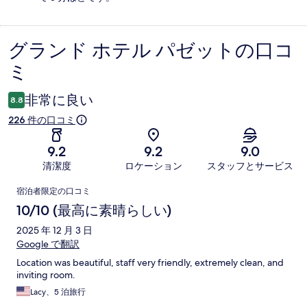
グランド ホテル パゼットの口コ
口
ミ
コ
ミ
非常に良い
8.8
226 件の口コミ
9.2
9.2
9.0
清潔度
ロケーション
スタッフとサービス
口
宿泊者限定の口コミ
コ
10/10 (最高に素晴らしい)
ミ
2025 年 12 月 3 日
Google で翻訳
Location was beautiful, staff very friendly, extremely clean, and
inviting room.
Lacy、5 泊旅行