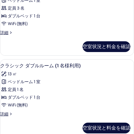
す
ベッドルーム 1 室
ッ
ル
べ
定員 3 名
ー
ク
ム
て
ダブルベッド 1 台
ダ
の
の
WiFi (無料)
詳
ブ
写
細
ク
詳細
ル
ラ
真
ル
シ
空室状況と料金を確認
を
ッ
ー
ク
表
ム
ダ
高級寝具、ミニバー、セーフティボック
ク
示
9
ブ
クラシック ダブルルーム (1 名様利用)
の
ラ
ル
す
す
13 ㎡
ル
シ
る
ー
べ
ベッドルーム 1 室
ッ
ム
て
定員 1 名
の
ク
詳
の
ダブルベッド 1 台
ダ
細
写
WiFi (無料)
ブ
真
ク
詳細
ル
ラ
を
ル
シ
空室状況と料金を確認
表
ッ
ー