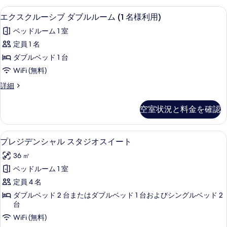
ブ
ー
を
高級寝具、ミニバー、セーフティボック
エ
6
シ
エクスクルーシブ ダブルルーム (1 名様利用)
ル
表
ク
ブ
ル
ベッドルーム 1 室
ダ
示
ス
ブ
ー
定員 1 名
す
ク
ル
ム
ダブルベッド 1 台
ル
る
ル
ー
の
WiFi (無料)
ー
ム
す
エ
詳細
の
シ
ク
べ
詳
ブ
ス
細
空室状況と料金を確認
て
ク
ダ
ル
の
ブ
ー
プレジデンシャル スタジオスイート |
プ
写
6
シ
プレジデンシャル スタジオスイート
ル
レ
ブ
真
ル
36 ㎡
ダ
ジ
を
ブ
ー
ベッドルーム 1 室
デ
表
ル
ム
定員 4 名
ル
ン
示
(1
ー
ダブルベッド 2 台またはダブルベッド 1 台およびシングルベッド 2
シ
す
ム
台
名
(1
ャ
る
WiFi (無料)
様
名