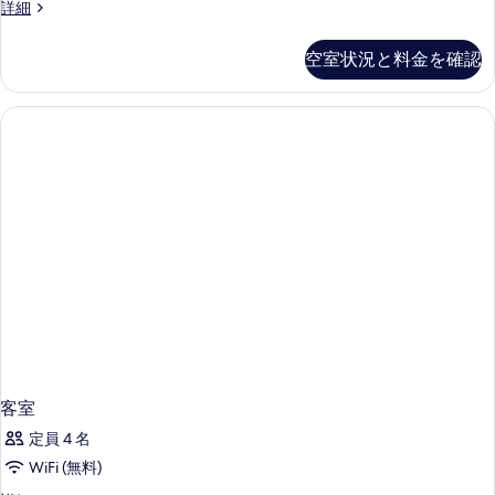
客
詳細
室
の
空室状況と料金を確認
詳
細
客室
定員 4 名
WiFi (無料)