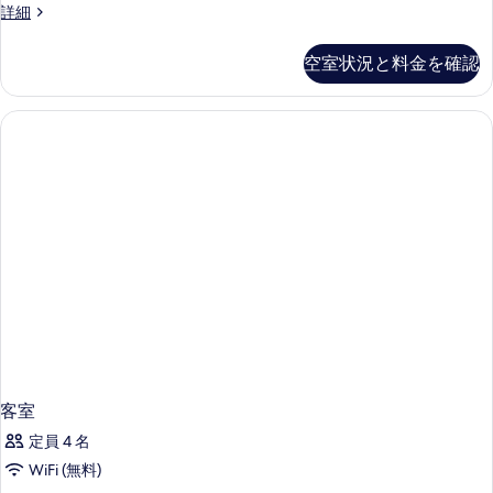
ル
様
プ
詳細
利
利
ス
レ
用)
用)
ジ
タ
空室状況と料金を確認
の
の
デ
ジ
詳
ン
す
細
シ
オ
べ
ャ
ス
ル
て
ス
イ
の
タ
ー
ジ
写
オ
ト
真
ス
の
イ
を
す
ー
表
ト
べ
示
の
て
詳
す
細
の
る
写
客室
真
定員 4 名
を
WiFi (無料)
表