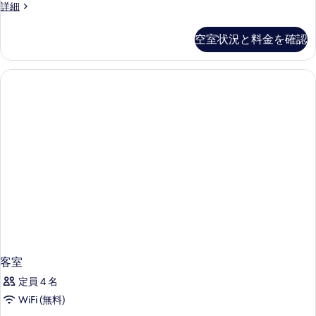
客
詳細
示
室
の
す
空室状況と料金を確認
詳
る
細
客室
定員 4 名
WiFi (無料)