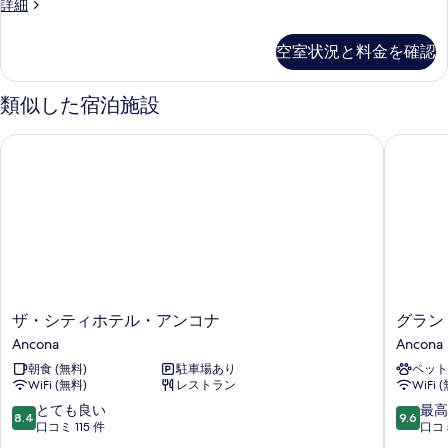
客
詳細
室
の
空室状況と料金を確認
詳
細
類似した宿泊施設
ザ・シティホテル・アンコナ
グランド
ザ・
グ
ザ・シティホテル・アンコナ
グラン
シ
ラ
Ancona
Ancona
テ
ン
朝食 (無料)
駐車場あり
ペット
ィ
ド
WiFi (無料)
レストラン
WiFi 
ホ
ホ
テ
テ
10
10
とても良い
最高
8.4
9.6
ル・
ル
段
段
口コミ 115 件
口コミ
ア
パ
階
階