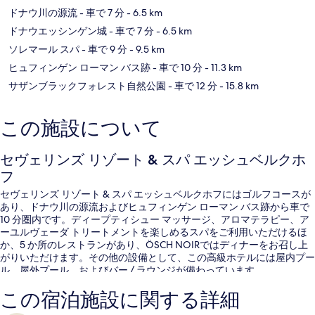
ドナウ川の源流
- 車で 7 分
- 6.5 km
ドナウエッシンゲン城
- 車で 7 分
- 6.5 km
ソレマール スパ
- 車で 9 分
- 9.5 km
ヒュフィンゲン ローマン バス跡
- 車で 10 分
- 11.3 km
サザンブラックフォレスト自然公園
- 車で 12 分
- 15.8 km
この施設について
セヴェリンズ リゾート & スパ エッシュベルクホ
フ
セヴェリンズ リゾート & スパ エッシュベルクホフにはゴルフコースが
あり、ドナウ川の源流およびヒュフィンゲン ローマン バス跡から車で
10 分圏内です。ディープティシュー マッサージ、アロマテラピー、ア
ーユルヴェーダ トリートメントを楽しめるスパをご利用いただけるほ
か、5 か所のレストランがあり、ÖSCH NOIRではディナーをお召し上
がりいただけます。その他の設備として、この高級ホテルには屋内プー
ル、屋外プール、およびバー / ラウンジが備わっています。
この宿泊施設に関する詳細