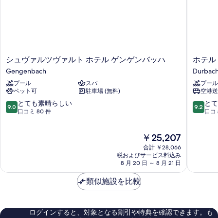
シ
ホ
シュヴァルツヴァルト ホテル ゲンゲンバッハ
ホテル
ュ
テ
Gengenbach
Durbac
ヴ
ル
プール
スパ
プール
ァ
リ
ペット可
駐車場 (無料)
空港送
ル
ッ
ツ
タ
10
10
とても素晴らしい
とて
9.0
9.2
ヴ
ー
段
段
口コミ 80 件
口コミ
ァ
ド
階
階
ル
ゥ
中
中
現
￥25,207
ト
ル
9.0、
9.2、
在
ホ
バ
と
と
合計 ￥28,066
の
テ
ッ
て
て
税およびサービス料込み
料
ル
8 月 20 日 ～ 8 月 21 日
ハ
も
も
金
ゲ
Durbac
素
素
は
ン
類似施設を比較
晴
晴
￥25,207
ゲ
ら
ら
ン
し
し
バ
い、
い、
ログインすると、対象となる割引や特典を確認できます。も
ッ
口
口