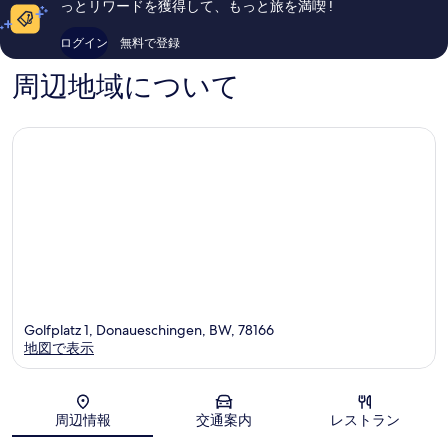
っとリワードを獲得して、もっと旅を満喫 !
ハ
コ
コ
Gengenbach
ミ
ミ
ログイン
無料で登録
80
303
件
件
周辺地域について
件
件
の
の
口
口
コ
コ
ミ
ミ
Golfplatz 1, Donaueschingen, BW, 78166
地図で表示
地図
周辺情報
交通案内
レストラン