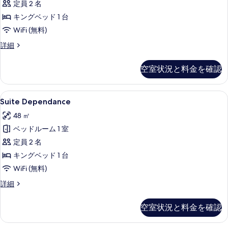
写
定員 2 名
館
真
キングベッド 1 台
の
を
WiFi (無料)
す
表
ル
詳細
べ
ー
示
て
ム
空室状況と料金を確認
す
別
の
館
る
写
の
Suite
ピロートップベッド、ミニバー (無料)
4
詳
Suite Dependance
真
Dependance
細
を
48 ㎡
の
表
ベッドルーム 1 室
す
示
定員 2 名
べ
す
キングベッド 1 台
て
る
WiFi (無料)
の
Suite
詳細
写
Dependance
真
の
空室状況と料金を確認
詳
を
細
表