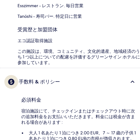
Esszimmer - レストラン. 毎日営業
Tanöshi - 寿司バー. 特定日に営業
受賞歴と加盟団体
エコ認証取得施設
この施設は、環境、コミュニティ、文化的遺産、地域経済のう
ち 1 つ以上についての配慮を評価するグリーンサイン ホテルに
参加しています。
手数料 & ポリシー
必須料金
宿泊施設にて、チェックインまたはチェックアウト時に次
の追加料金をお支払いいただきます。料金には税金が含ま
れる場合があります :
大人 1 名あたり 1 泊につき 2.00 EUR、7 ～ 17 歳の子供 1
名あたり 1 泊につき 0.80 EURの市税が徴収されます。