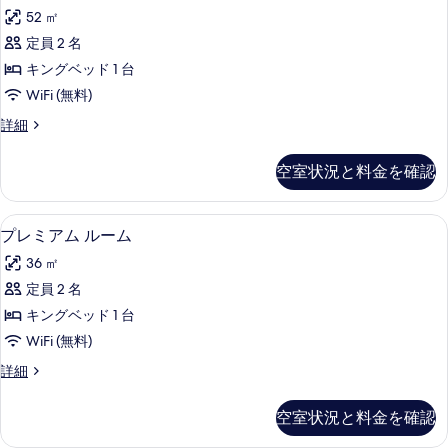
イ
52 ㎡
ー
定員 2 名
ト
キングベッド 1 台
の
WiFi (無料)
す
ス
詳細
べ
イ
て
ー
空室状況と料金を確認
ト
の
の
写
詳
プレミアム ルーム | ピロートップベッ
プ
6
細
プレミアム ルーム
真
レ
を
36 ㎡
ミ
表
定員 2 名
ア
示
キングベッド 1 台
ム
す
WiFi (無料)
ル
る
プ
詳細
ー
レ
ム
ミ
空室状況と料金を確認
ア
の
ム