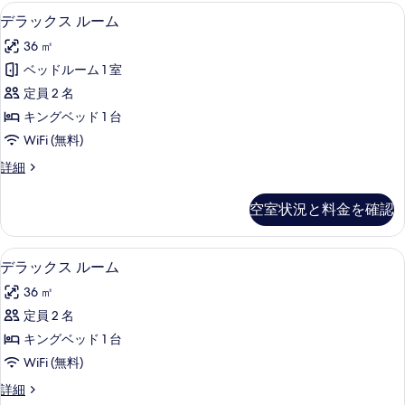
ピロートップベッド、ミニバー (無料)
デ
示
6
デラックス ルーム
ラ
す
36 ㎡
ッ
る
ベッドルーム 1 室
ク
定員 2 名
ス
キングベッド 1 台
ル
WiFi (無料)
ー
デ
詳細
ム
ラ
の
ッ
空室状況と料金を確認
ク
す
ス
べ
ル
ピロートップベッド、ミニバー (無料)
デ
5
ー
デラックス ルーム
て
ラ
ム
の
36 ㎡
の
ッ
詳
写
定員 2 名
ク
細
真
キングベッド 1 台
ス
を
WiFi (無料)
ル
表
デ
詳細
ー
ラ