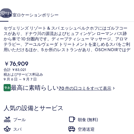
リ
前へ
次へ
ゾ
112+
概要
客室
ロケーション
ポリシー
ー
セヴェリンズ リゾート & スパ エッシュベルクホフにはゴルフコー
ト
スがあり、ドナウ川の源流およびヒュフィンゲン ローマン バス跡
から車で 10 分圏内です。ディープティシュー マッサージ、アロマ
&
テラピー、アーユルヴェーダ トリートメントを楽しめるスパをご利
ス
用いただけるほか、5 か所のレストランがあり、ÖSCH NOIRではデ
ィナーをお召し上がりいただけます。その他の設備として、この高
パ
級ホテルには屋内プール、屋外プール、およびバー / ラウンジが備
現
￥76,909
わっています。
エ
在
合計 ￥83,021
の
税およびサービス料込み
ッ
外観の詳細
料
9 月 6 日 ～ 9 月 7 日
金
口
シ
最高に素晴らしい
9.6
70 件の口コミをすべて表示
は
10段階中9.6
コ
￥76,909
ュ
ミ
で
す
ベ
人気の設備とサービス
ル
プール
朝食 (無料)
ク
スパ
空港送迎