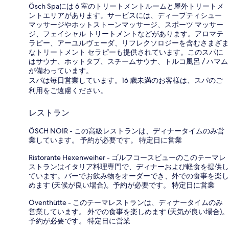
Ösch Spaには 6 室のトリートメントルームと屋外トリートメ
ントエリアがあります。サービスには、ディープティシュー
マッサージやホットストーンマッサージ、スポーツ マッサー
ジ、フェイシャル トリートメントなどがあります。アロマテ
ラピー、アーユルヴェーダ、リフレクソロジーを含むさまざま
なトリートメント セラピーも提供されています。このスパに
はサウナ、ホットタブ、スチームサウナ、トルコ風呂 / ハマム
が備わっています。
スパは毎日営業しています。16 歳未満のお客様は、スパのご
利用をご遠慮ください。
レストラン
ÖSCH NOIR - この高級レストランは、ディナータイムのみ営
業しています。 予約が必要です。 特定日に営業
Ristorante Hexenweiher - ゴルフコースビューのこのテーマレ
ストランはイタリア料理専門で、ディナーおよび軽食を提供し
ています。バーでお飲み物をオーダーでき、外での食事を楽し
めます (天候が良い場合)。予約が必要です。 特定日に営業
Öventhütte - このテーマレストランは、ディナータイムのみ
営業しています。 外での食事を楽しめます (天気が良い場合)。
予約が必要です。 特定日に営業