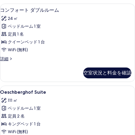
す
ル
コンフォート ダブルルーム | ピロート
コ
4
ー
コンフォート ダブルルーム
べ
ン
ム
て
24 ㎡
の
フ
詳
の
ベッドルーム 1 室
ォ
細
写
定員 1 名
ー
真
クイーンベッド 1 台
ト
を
WiFi (無料)
ダ
表
コ
詳細
ブ
ン
示
ル
フ
空室状況と料金を確認
す
ォ
ル
ー
る
ー
ト
Oeschberghof
Oeschberghof Suite | ピロ
14
ダ
Oeschberghof Suite
ム
Suite
ブ
の
111 ㎡
ル
の
ル
す
ベッドルーム 1 室
す
ー
べ
定員 2 名
べ
ム
の
て
キングベッド 1 台
て
詳
の
WiFi (無料)
の
細