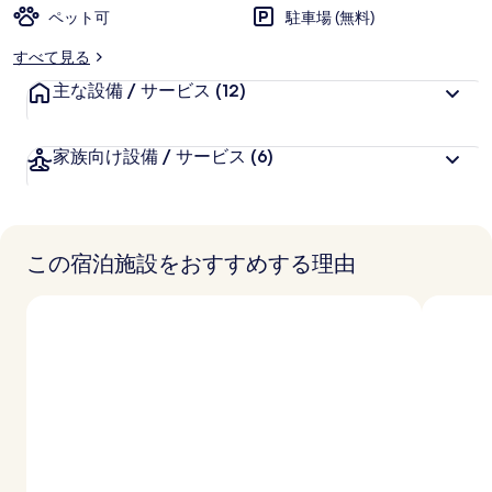
ホ
ペット可
駐車場 (無料)
フ
すべて見る
の
主な設備 / サービス
(12)
写
真
家族向け設備 / サービス
(6)
ギ
ャ
ラ
この宿泊施設をおすすめする理由
リ
ー