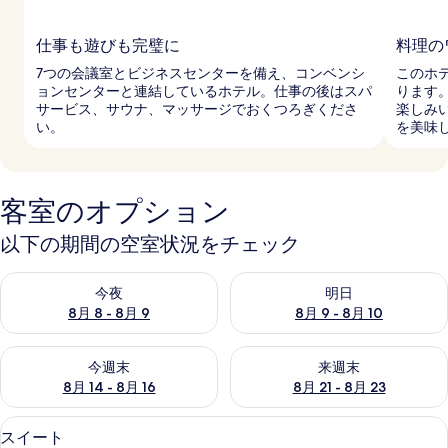
仕事も遊びも完璧に
料理の
7つの会議室とビジネスセンターを備え、コンベンシ
このホ
ョンセンターと連結しているホテル。仕事の後はスパ
ります
サービス、サウナ、マッサージでおくつろぎくださ
楽しみ
い。
を美味
客室のオプション
以下の期間の空室状況をチェック
今夜 8月 8 - 8月 9 の空室状況をチェック
明日 8月 9 - 8月 10 の空室
今夜
明日
8月 8 - 8月 9
8月 9 - 8月 10
今週末 8月 14 - 8月 16 の空室状況をチェック
来週末 8月 21 - 8月 23 の
今週末
来週末
8月 14 - 8月 16
8月 21 - 8月 23
スイート | ピロートップベッド、ミニバ
ス
7
スイート