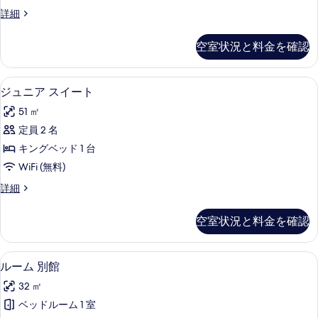
写
Oeschberghof
詳細
写
Suite
真
真
の
空室状況と料金を確認
を
詳
を
細
表
表
ピロートップベッド、ミニバー (無料)
ジ
示
示
9
ジュニア スイート
ュ
す
す
51 ㎡
ニ
る
る
定員 2 名
ア
キングベッド 1 台
ス
WiFi (無料)
イ
ジ
詳細
ー
ュ
ト
ニ
空室状況と料金を確認
ア
の
ス
す
イ
ルーム 別館 | ピロートップベッド、ミ
ル
4
ー
ルーム 別館
べ
ー
ト
て
32 ㎡
の
ム
詳
の
ベッドルーム 1 室
別
細